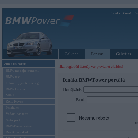
Sveiks,
Viesi!
Ie
Galvenā
Forums
Galerijas
Ziņas un raksti
Tikai reģistrēti lietotāji var pievienot atbildes!
BMW modeļu jaunumi
BMW testi
Ienākt BMWPower portālā
Tehnoloģijas & sasniegumi
BMW Latvijā
Lietotājvārds:
MINI
Parole:
Rolls-Royce
Pasākumi
Vadāmības tests
Autosports
BMWPower aktuāli
Reklāmas raksti