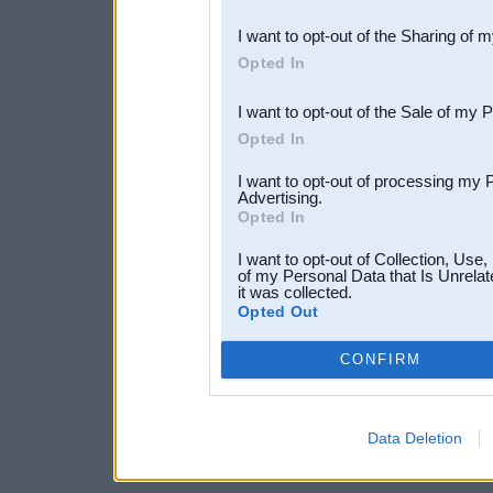
also be disclosed by us to 
I want to opt-out of the Sharing of 
Downstream Participants
th
Opted In
third parties.
I want to opt-out of the Sale of my 
Opted In
I want to opt-out of processing my 
Advertising.
Opted In
I want to opt-out of Collection, Use
of my Personal Data that Is Unrelat
it was collected.
Opted Out
CONFIRM
Data Deletion