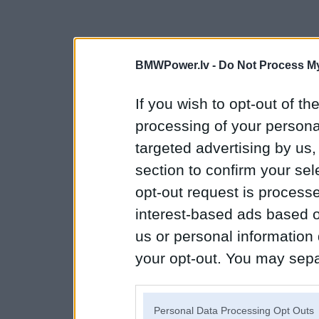
BMWPower.lv -
Do Not Process My
If you wish to opt-out of the
processing of your personal
targeted advertising by us
section to confirm your sel
opt-out request is proces
interest-based ads based o
us or personal information d
your opt-out. You may separ
disclosure of your personal
IAB’s list of downstream pa
Personal Data Processing Opt Outs