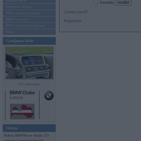
Mēneša BMW
Atcerēties
Sērijveida tūnings
Aizmirsi paroli?
BMW pasaules jaunumi
BMW koncepti
Reģistrēties
BMW konkurentu jaunumi
Moto
Gadījuma bilde
F13 kabriolets
Online
Pašreiz BMWPower skatās 113
viesi un 1 reģistrēti lietotāji.