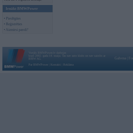
Ienākt BMWPower
• Pieslēgties
• Reģistrēties
• Aizmirsi paroli?
Vortāls BMWPower.lv darbojas
kopš 2002. gada 14. maija. Tas nav auto klubs un nav saistīts ar
Galvena
|
Fo
BMW AG.
Par BMWPower
|
Kontakti
|
Reklāma