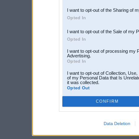
also be disclosed by us to 
I want to opt-out of the Sharing of 
Downstream Participants
th
Opted In
third parties.
I want to opt-out of the Sale of my 
Opted In
I want to opt-out of processing my 
Advertising.
Opted In
I want to opt-out of Collection, Use
of my Personal Data that Is Unrelat
it was collected.
Opted Out
CONFIRM
Data Deletion