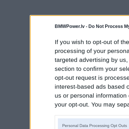
BMWPower.lv -
Do Not Process My
If you wish to opt-out of the
processing of your personal
targeted advertising by us
section to confirm your sel
opt-out request is proces
interest-based ads based o
us or personal information d
your opt-out. You may separ
disclosure of your personal
IAB’s list of downstream pa
Personal Data Processing Opt Outs