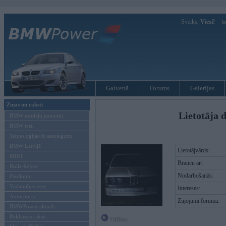
Sveiks,
Viesi!
Ie
Galvenā
Forums
Galerijas
Ziņas un raksti
Lietotāja d
BMW modeļu jaunumi
BMW testi
Tehnoloģijas & sasniegumi
BMW Latvijā
Lietotājvārds:
MINI
Braucu ar:
Rolls-Royce
Nodarbošanās:
Pasākumi
Vadāmības tests
Intereses:
Autosports
Ziņojumi forumā:
BMWPower aktuāli
Reklāmas raksti
Offline