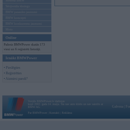
Mēneša BMW
Sērijveida tūnings
BMW pasaules jaunumi
BMW koncepti
BMW konkurentu jaunumi
Moto
Online
Pašreiz BMWPower skatās 173
viesi un 6 reģistrēti lietotāji.
Ienākt BMWPower
• Pieslēgties
• Reģistrēties
• Aizmirsi paroli?
Vortāls BMWPower.lv darbojas
kopš 2002. gada 14. maija. Tas nav auto klubs un nav saistīts ar
Galvena
|
Fo
BMW AG.
Par BMWPower
|
Kontakti
|
Reklāma