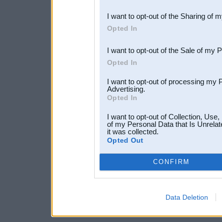
also be disclosed by us to 
I want to opt-out of the Sharing of 
Downstream Participants
th
Opted In
third parties.
I want to opt-out of the Sale of my 
Opted In
I want to opt-out of processing my 
Advertising.
Opted In
I want to opt-out of Collection, Use
of my Personal Data that Is Unrelat
it was collected.
Opted Out
CONFIRM
Data Deletion