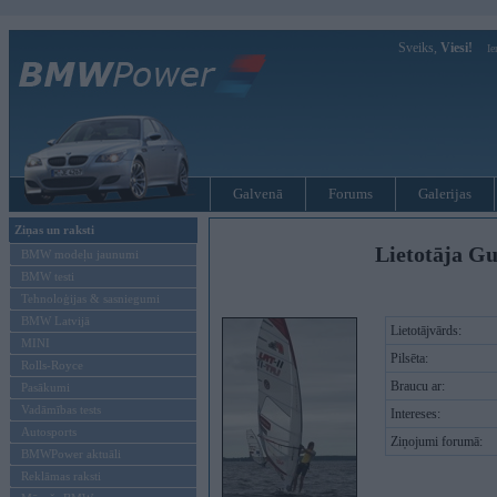
Sveiks,
Viesi!
Ie
Galvenā
Forums
Galerijas
Ziņas un raksti
Lietotāja Gu
BMW modeļu jaunumi
BMW testi
Tehnoloģijas & sasniegumi
BMW Latvijā
Lietotājvārds:
MINI
Pilsēta:
Rolls-Royce
Braucu ar:
Pasākumi
Vadāmības tests
Intereses:
Autosports
Ziņojumi forumā:
BMWPower aktuāli
Reklāmas raksti