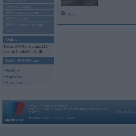
Mēneša BMW
Sērijveida tūnings
BMW pasaules jaunumi
Offline
BMW koncepti
BMW konkurentu jaunumi
Moto
Online
Pašreiz BMWPower skatās 133
viesi un 1 reģistrēti lietotāji.
Ienākt BMWPower
• Pieslēgties
• Reģistrēties
• Aizmirsi paroli?
Vortāls BMWPower.lv darbojas
kopš 2002. gada 14. maija. Tas nav auto klubs un nav saistīts ar
Galvena
|
Fo
BMW AG.
Par BMWPower
|
Kontakti
|
Reklāma