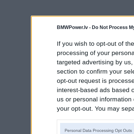
BMWPower.lv -
Do Not Process My
If you wish to opt-out of the
processing of your personal
targeted advertising by us
section to confirm your sel
opt-out request is proces
interest-based ads based o
us or personal information d
your opt-out. You may separ
disclosure of your personal
IAB’s list of downstream pa
Personal Data Processing Opt Outs