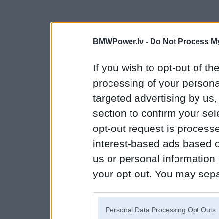
BMWPower.lv -
Do Not Process My
If you wish to opt-out of the
processing of your personal
targeted advertising by us
section to confirm your sel
opt-out request is proces
interest-based ads based o
us or personal information d
your opt-out. You may separ
disclosure of your personal
IAB’s list of downstream pa
Personal Data Processing Opt Outs