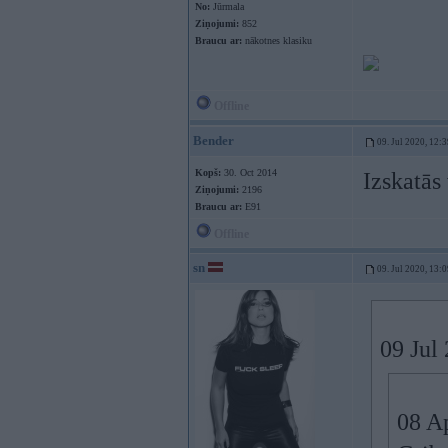
No:
Jūrmala
Ziņojumi:
852
Braucu ar:
nākotnes klasiku
Offline
Bender
09. Jul 2020, 12:
Kopš:
30. Oct 2014
Izskatās
Ziņojumi:
2196
Braucu ar:
E91
Offline
sn
09. Jul 2020, 13:
09 Jul
08 A