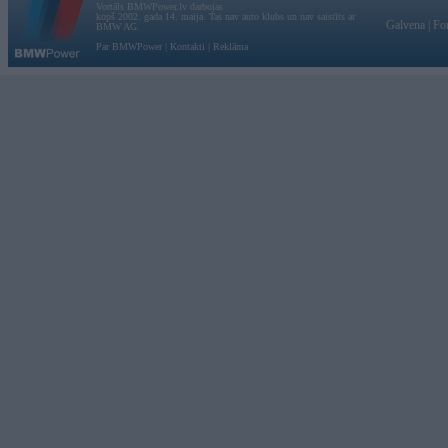
Vortāls BMWPower.lv darbojas
kopš 2002. gada 14. maija. Tas nav auto klubs un nav saistīts ar
Galvena
|
Fo
BMW AG.
Par BMWPower
|
Kontakti
|
Reklāma