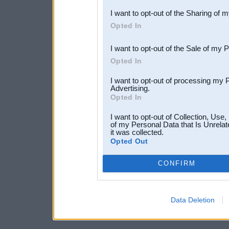
also be disclosed by us to 
I want to opt-out of the Sharing of 
Downstream Participants
th
Opted In
third parties.
I want to opt-out of the Sale of my 
Opted In
I want to opt-out of processing my 
Advertising.
Opted In
I want to opt-out of Collection, Use
of my Personal Data that Is Unrelat
it was collected.
Opted Out
CONFIRM
Data Deletion