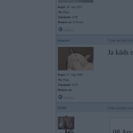
Kopš:
30. Apr 2012
No:
Rīga
Ziņojumi:
1549
Braucu ar:
D Power
Offline
einaars
08. Jul 2020, 23:
Ja kāds 
Kopš:
17. Sep 2008
No:
Rīga
Ziņojumi:
2278
Braucu ar:
Offline
AV89
09. Jul 2020, 12:
08 Apr