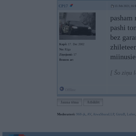
CP17
13. Feb 2021, 16:
pasham n
pashi to
bez gara
Kopš:
17. Dec 2002
zhiletee
No:
Rīga
Ziņojumi:
17
miinusie
Braucu ar:
[ Šo ziņu 
Offline
Jauna tēma
Atbildēt
Moderatori:
968-jk
,
AV
,
AiwaShuraLLP
,
GirtzB
,
Lafter