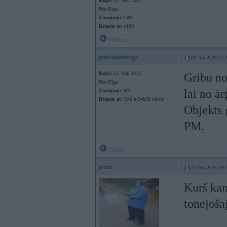
Kopš:
01. Mar 2011
No:
Rīga
Ziņojumi:
1389
Braucu ar:
e100
Offline
janisdaubergs
08. Apr 2020, 17:
Kopš:
12. Sep 2013
Gribu no
No:
Rīga
lai no ā
Ziņojumi:
415
Braucu ar:
E46 m54b30 cabrio
Objekts 
PM.
Offline
janzi
25. Apr 2020, 09:
Kurš kan
tonejoš