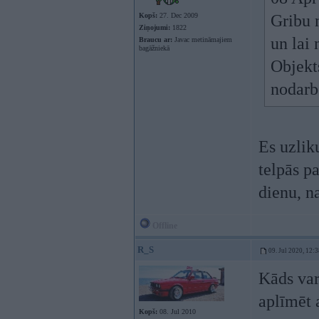
Kopš:
27. Dec 2009
Gribu n
Ziņojumi:
1822
un lai
Braucu ar:
Javac metināmajiem
bagāžniekā
Objekts
nodarb
Es uzlik
telpās p
dienu, n
Offline
R_S
09. Jul 2020, 12:
Kāds var
aplīmēt 
Kopš:
08. Jul 2010