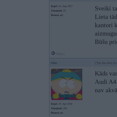
Kopš:
14. Sep 2017
Sveiki ta
Ziņojumi:
22
Lieta tād
Braucu ar:
kantori 
aizmugur
Būšu pri
Offline
Athe
03. Dec 2020, 23:
Kāds var
Audi A4 
nav akvār
Kopš:
20. Apr 2018
Ziņojumi:
205
Braucu ar: