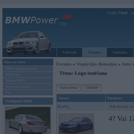
Sveiks,
Viesi!
Ie
Galvenā
Forums
Galerijas
Ziņas un raksti
Forums
»
Vispārējās diskusijas
»
Auto s
BMW modeļu jaunumi
Tēma: Logu tonēšana
BMW testi
Mēneša BMW
Sērijveida tūnings
Jauna tēma
Atbildēt
Vel...
Autors
Ziņojums
Gadījuma bilde
Karlis_
06. Mar 2020, 13:
4? Vai 1