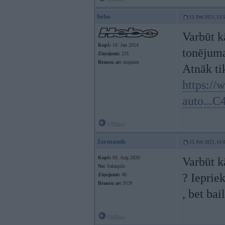
hebo
13. Feb 2021, 13:
Varbūt k
Kopš:
10. Jan 2014
tonēju
Ziņojumi:
231
Braucu ar:
stopiem
Atnāk ti
https:/
auto...C
Offline
Jarmands
13. Feb 2021, 14:
Kopš:
03. Aug 2020
Varbūt k
No:
Salaspils
? Ieprie
Ziņojumi:
48
Braucu ar:
SUP
, bet bai
Offline