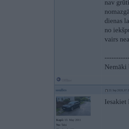
nav grūti
nomazgā,
dienas l
no iekšp
vairs ne
----------
Nemāki b
Offline
soulles
23. Sep 2020, 07:
Iesakiet
Kopš:
13. May 2011
No:
Talsi