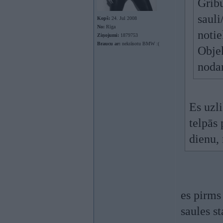
Gribu
sauli
Kopš:
24. Jul 2008
No:
Rīga
notie
Ziņojumi:
1879753
Braucu ar:
nekrāsotu BMW :(
Objek
noda
Es uzl
telpās 
dienu,
es pirms
saules s