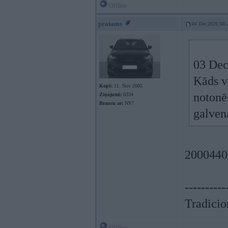
Offline
protams
04. Dec 2020, 00:
03 Dec
Kāds v
Kopš:
11. Nov 2005
notonē
Ziņojumi:
6334
Braucu ar:
NS7
galvena
2000440
----------
Tradicion
Offline