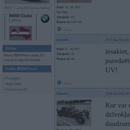
Kopš:
10. Jun 2015
BMW 7. sērija F01 (preses bildes)
No:
Rīga
Ziņojumi:
343
Braucu ar:
G20 330i
Offline
mantels
17. Mar 2020, 10:
Online
Kopš:
07. Jul 2011
iesakiet
Ziņojumi:
125
Pašreiz BMWPower skatās 327
paredzēt
Braucu ar:
e61
viesi un 6 reģistrēti lietotāji.
UV!
Ienākt BMWPower
• Pieslēgties
Offline
• Reģistrēties
• Aizmirsi paroli?
Atmars
08. Apr 2020, 16:
Kur var 
dzīvokļa
daudzum