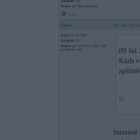
Ziņojumi:
182
Braucu ar:
1800 kilowatiem
Offline
SArtis
11. Nov 2020, 13
Kopš:
25. Jan 2008
Ziņojumi:
227
Braucu ar:
330xd, X1, 535d, 120d
09 Jul
un Monster 1200
Kāds v
aplīmē
Interesē 