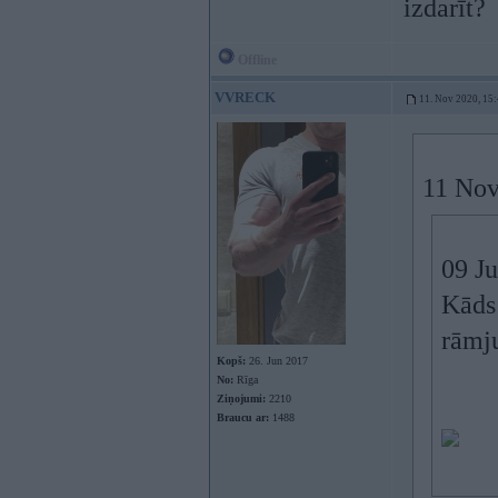
izdarīt?
Offline
VVRECK
11. Nov 2020, 15
11 Nov
09 J
Kāds 
rāmju
Kopš:
26. Jun 2017
No:
Rīga
Ziņojumi:
2210
Braucu ar:
1488