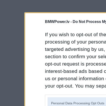
BMWPower.lv -
Do Not Process My
If you wish to opt-out of the
processing of your personal
targeted advertising by us
section to confirm your sel
opt-out request is proces
interest-based ads based o
us or personal information d
your opt-out. You may separ
disclosure of your personal
IAB’s list of downstream pa
Personal Data Processing Opt Outs