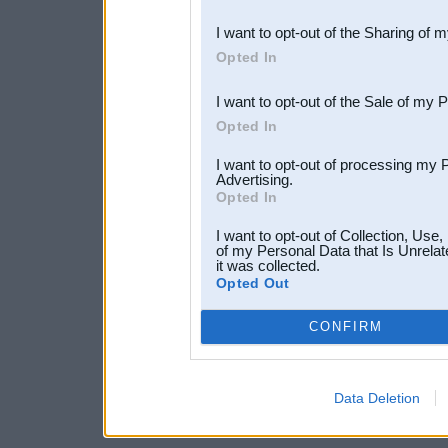
also be disclosed by us to 
I want to opt-out of the Sharing of 
Downstream Participants
th
Opted In
third parties.
I want to opt-out of the Sale of my 
Opted In
I want to opt-out of processing my 
Advertising.
Opted In
I want to opt-out of Collection, Use
of my Personal Data that Is Unrelat
it was collected.
Opted Out
CONFIRM
Data Deletion