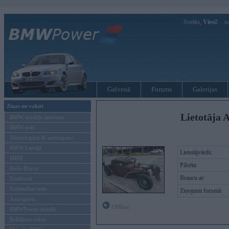
Sveiks,
Viesi!
Ie
Galvenā
Forums
Galerijas
Ziņas un raksti
Lietotāja 
BMW modeļu jaunumi
BMW testi
Tehnoloģijas & sasniegumi
BMW Latvijā
Lietotājvārds:
MINI
Pilsēta:
Rolls-Royce
Braucu ar:
Pasākumi
Vadāmības tests
Ziņojumi forumā:
Autosports
Offline
BMWPower aktuāli
Reklāmas raksti