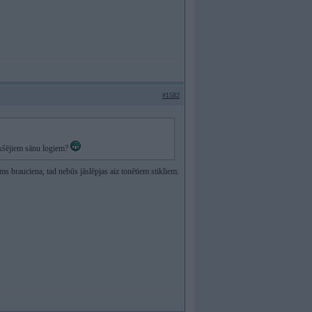
#1582
ekšējiem sānu logiem?
rms brauciena, tad nebūs jāslēpjas aiz tonētiem stikliem.