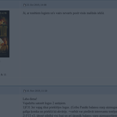
23. Oct 2019, 14:08
Jā, ar tonētiem logiem sn's vairs nevarēs posīt visās mašīnās iekšā.
8
 & 11
10. Nov 2019, 11:50
Laba diena!
Vajadzētu satonēt logus 2 autiņiem.
1)F31 3er vajag tikai priekšējos logus. (Gribu Panākt balansu starp aizmugu
galīga ķomka un priekšā kā akvārijs. +varbūt var piedāvāt interesantu tonēju
2) F15 x5, jātonē pilnībā visi logi un arī jāpanāk balanss starp aizmugurējie