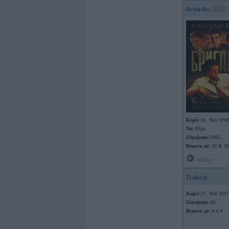
Arturiks
Kopš:
01. Nov 200
No:
Rīga
Ziņojumi:
9305
Braucu ar:
26 & 26
Offline
Trakajs
Kopš:
27. Mar 2017
Ziņojumi:
80
Braucu ar:
4 4 4