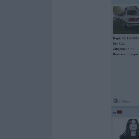
Kopš:
19. Feb 2013
No:
Rīga
Ziņojumi:
2124
Braucu ar:
Pienpak
Offline
sn