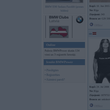
Kopš:
10. Jun 2015
BMW E90 Sedans Facelift (preses
No:
Rīga
bildes)
Ziņojumi:
343
Braucu ar:
G20 330
Offline
sn
Online
Pašreiz BMWPower skatās 134
viesi un 3 reģistrēti lietotāji.
Ienākt BMWPower
• Pieslēgties
• Reģistrēties
• Aizmirsi paroli?
Kopš:
24. Jul 2008
No:
Rīga
Ziņojumi:
1879753
Braucu ar:
nekrāso
Offline