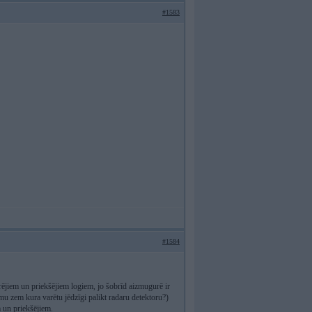
#1583
#1584
rējiem un priekšējiem logiem, jo šobrīd aizmugurē ir
mu zem kura varētu jēdzīgi palikt radaru detektoru?)
m un priekšējiem.