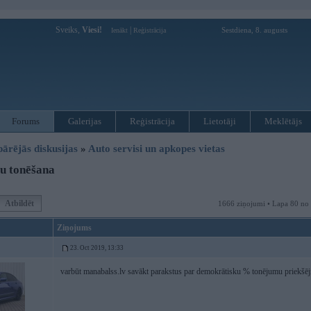
Sveiks,
Viesi!
|
Sestdiena, 8. augusts
Ienākt
Reģistrācija
Forums
Galerijas
Reģistrācija
Lietotāji
Meklētājs
pārējās diskusijas
»
Auto servisi un apkopes vietas
u tonēšana
Atbildēt
1666 ziņojumi • Lapa 80 no
Ziņojums
23. Oct 2019, 13:33
varbūt manabalss.lv savākt parakstus par demokrātisku % tonējumu priekšē