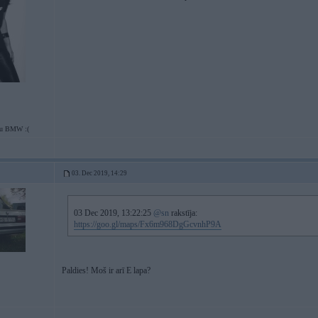
tu BMW :(
03. Dec 2019, 14:29
03 Dec 2019, 13:22:25
@sn
rakstīja:
https://goo.gl/maps/Fx6m968DgGcvnhP9A
Paldies! Moš ir arī E lapa?