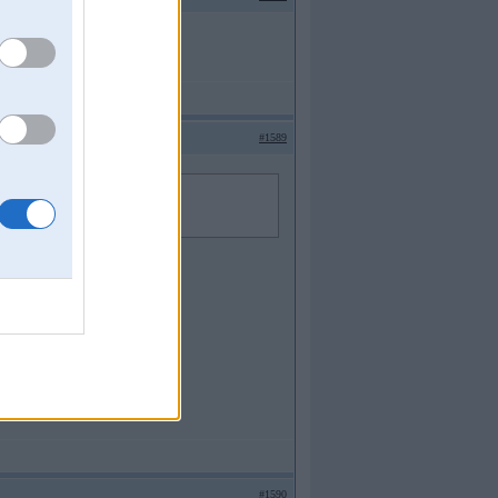
lāšanu.
#1589
#1590