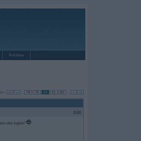
Reklāma
 84 •
|«
«
...
78
79
80
81
82
...
»
»|
#1581
jiem sānu logiem?