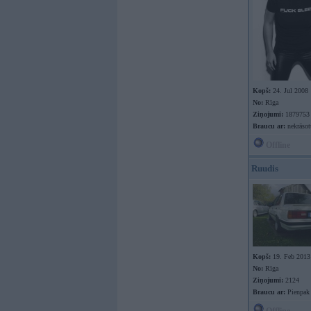
Kopš:
24. Jul 2008
No:
Rīga
Ziņojumi:
1879753
Braucu ar:
nekrāso
Offline
Ruudis
Kopš:
19. Feb 2013
No:
Rīga
Ziņojumi:
2124
Braucu ar:
Pienpak