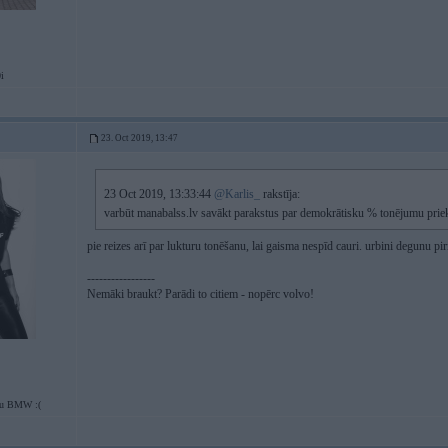
i
23. Oct 2019, 13:47
23 Oct 2019, 13:33:44
@Karlis_
rakstīja:
varbūt manabalss.lv savākt parakstus par demokrātisku % tonējumu pri
pie reizes arī par lukturu tonēšanu, lai gaisma nespīd cauri. urbini degunu pi
-----------------
Nemāki braukt? Parādi to citiem - nopērc volvo!
tu BMW :(