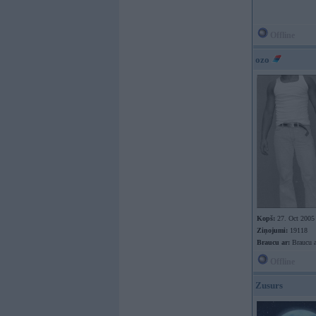
Offline
ozo
Kopš:
27. Oct 2005
Ziņojumi:
19118
Braucu ar:
Braucu a
Offline
Zusurs