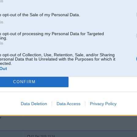
In
Atlaides līdz 18.11 ir palielinātas! vai arī var saņemt bezmaksas Aquapel uzk
o opt-out of the Sale of my Personal Data.
In
to opt-out of processing my Personal Data for Targeted
ing.
03. Dec 2019, 12:00
In
o opt-out of Collection, Use, Retention, Sale, and/or Sharing
03 Dec 2019, 11:13:21
@Elviss
rakstīja:
ersonal Data that Is Unrelated with the Purposes for which it
Kas šeit reklamējas ir normālākie?
lected.
Out
@tonetaji
CONFIRM
Bmwpower -10%
Attieksme
Pieredze utt
Data Deletion
Data Access
Privacy Policy
r
03. Dec 2019, 13:14