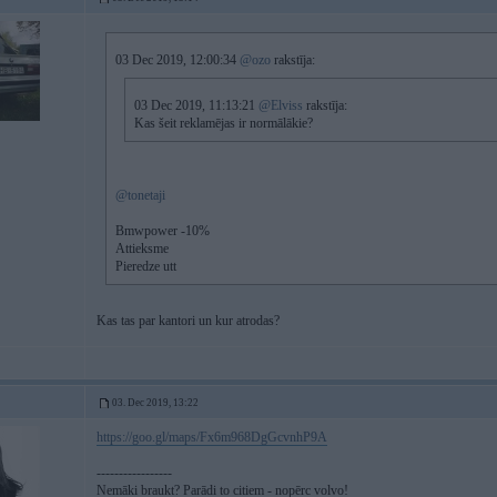
03 Dec 2019, 12:00:34
@ozo
rakstīja:
03 Dec 2019, 11:13:21
@Elviss
rakstīja:
Kas šeit reklamējas ir normālākie?
@tonetaji
Bmwpower -10%
Attieksme
Pieredze utt
Kas tas par kantori un kur atrodas?
03. Dec 2019, 13:22
https://goo.gl/maps/Fx6m968DgGcvnhP9A
-----------------
Nemāki braukt? Parādi to citiem - nopērc volvo!