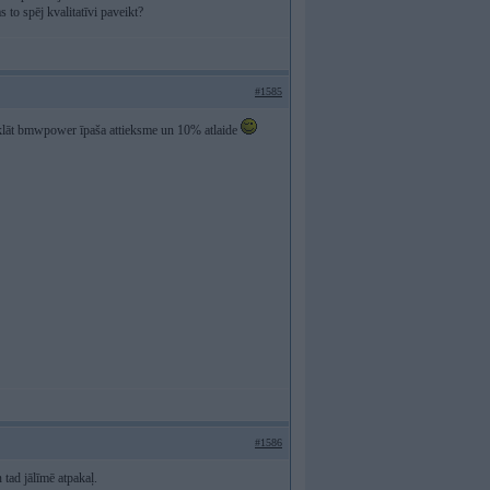
 to spēj kvalitatīvi paveikt?
#1585
rklāt bmwpower īpaša attieksme un 10% atlaide
#1586
 tad jālīmē atpakaļ.