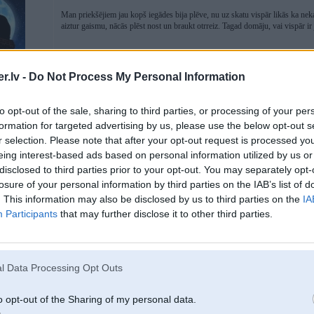
Man priekšējiem jau kopš iegādes bija plēve, nu uz skatu vispār likās ka nek
aiztur gaismu, nācās plēst nost un braukt otrreiz. Tagad domāju, vai vispār ir j
.lv -
Do Not Process My Personal Information
to opt-out of the sale, sharing to third parties, or processing of your per
d
formation for targeted advertising by us, please use the below opt-out s
r selection. Please note that after your opt-out request is processed y
eing interest-based ads based on personal information utilized by us or
10. Nov 2019, 13:59
disclosed to third parties prior to your opt-out. You may separately opt-
Gan jau nedzīvo LV...balanss
losure of your personal information by third parties on the IAB’s list of
. This information may also be disclosed by us to third parties on the
IA
-----------------
Participants
that may further disclose it to other third parties.
Tradicionāli - vīrietis ar sievieti - auto ar iekšdedzes dzinēju!
5
l Data Processing Opt Outs
o opt-out of the Sharing of my personal data.
10. Nov 2019, 21:33