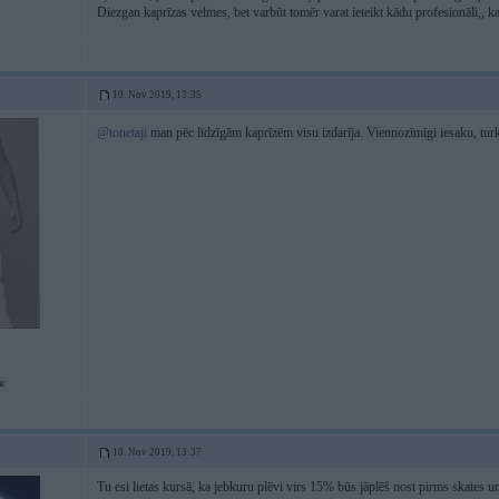
Diezgan kaprīzas velmes, bet varbūt tomēr varat ieteikt kādu profesionāli,, kas
10. Nov 2019, 13:35
@tonetaji
man pēc līdzīgām kaprīzēm visu izdarīja. Viennozīmīgi iesaku, tu
r
10. Nov 2019, 13:37
Tu esi lietas kursā, ka jebkuru plēvi virs 15% būs jāplēš nost pirms skates un