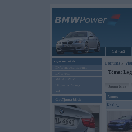
Galvenā
Ziņas un raksti
Forums
»
Vis
BMW modeļu jaunumi
Tēma: Log
BMW testi
Mēneša BMW
Sērijveida tūnings
Jauna tēma
Vel...
Autors
Gadījuma bilde
Karlis_