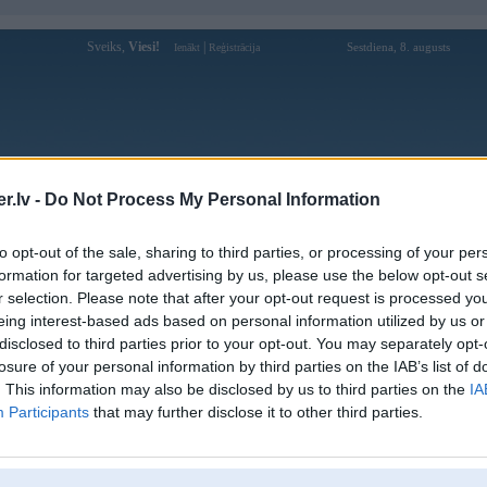
Sveiks,
Viesi!
|
Sestdiena, 8. augusts
Ienākt
Reģistrācija
Forums
Galerijas
Reģistrācija
Lietotāji
Meklētājs
.lv -
Do Not Process My Personal Information
Lietotāja tonetaji profils
to opt-out of the sale, sharing to third parties, or processing of your per
formation for targeted advertising by us, please use the below opt-out s
Pēdējo reizi manīts: 21. Nov 2019, 01:52
r selection. Please note that after your opt-out request is processed y
eing interest-based ads based on personal information utilized by us or
Lietotājvārds:
tonetaji
disclosed to third parties prior to your opt-out. You may separately opt-
Ziņojumi forumā:
247
losure of your personal information by third parties on the IAB’s list of
Pēdējie ziņojumi forumā
[
]
. This information may also be disclosed by us to third parties on the
IA
Participants
that may further disclose it to other third parties.