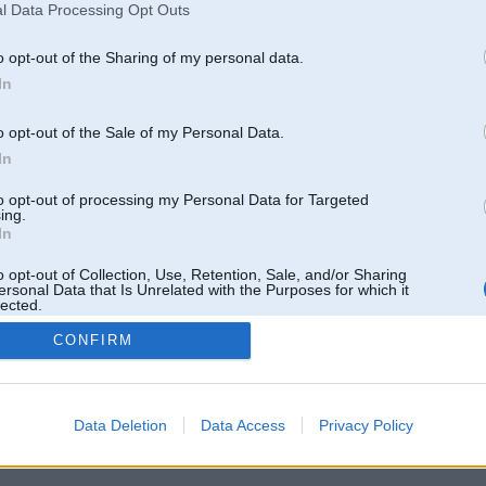
l Data Processing Opt Outs
o opt-out of the Sharing of my personal data.
In
o opt-out of the Sale of my Personal Data.
In
to opt-out of processing my Personal Data for Targeted
ing.
In
o opt-out of Collection, Use, Retention, Sale, and/or Sharing
ersonal Data that Is Unrelated with the Purposes for which it
lected.
Out
CONFIRM
 un nav saistīts ar
Galvena
|
Forums
|
Galerijas
|
Reģistrācija
|
Lietotaāji
|
Meklētājs
|
Reklā
Data Deletion
Data Access
Privacy Policy