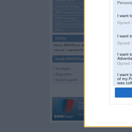
Mēneša BMW
Persona
Sērijveida tūnings
BMW pasaules jaunumi
I want t
BMW koncepti
Opted 
BMW konkurentu jaunumi
Moto
I want t
Online
Opted 
Pašreiz BMWPower skatās 184
viesi un 1 reģistrēti lietotāji.
I want 
Advertis
Ienākt BMWPower
Opted 
• Pieslēgties
• Reģistrēties
I want t
of my P
• Aizmirsi paroli?
was col
Opted 
Vortāls BMWPower.lv darbojas
kopš 2002. gada 14. maija. Tas nav auto klubs
BMW AG.
Par BMWPower
|
Kontakti
|
Reklāma