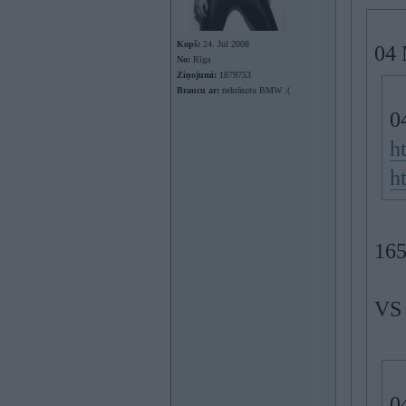
Kopš:
24. Jul 2008
04 
No:
Rīga
Ziņojumi:
1879753
Braucu ar:
nekrāsotu BMW :(
0
h
h
165
VS
0