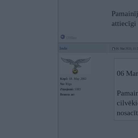
Pamainīj
attiecīgi
Offline
Indo
06. Mar 2020, 11:
06 Mar
Kopš:
18. May 2002
No:
Rīga
Ziņojumi:
5383
Pamain
Braucu ar:
cilvēki
nosacīt