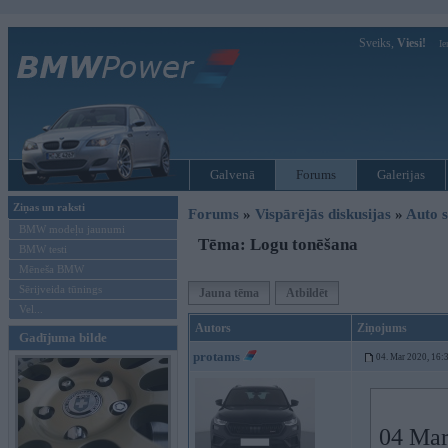
Sveiks,
Viesi!
Ie
Galvenā
Forums
Galerijas
Ziņas un raksti
Forums
»
Vispārējās diskusijas
»
Auto s
BMW modeļu jaunumi
Tēma: Logu tonēšana
BMW testi
Mēneša BMW
Sērijveida tūnings
Jauna tēma
Atbildēt
Vel...
Autors
Ziņojums
Gadījuma bilde
protams
04. Mar 2020, 16:
04 Mar