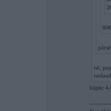
2
80
pārsē
nē, paņ
nedaud
kāpēc 4
----------