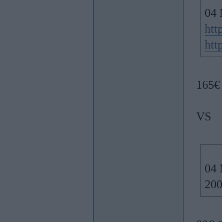
04 
htt
htt
165€ 
VS
04 
200