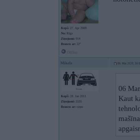
Kopš:
27. Apr 2009
No:
Rīga
Ziņojumi:
914
Braucu ar:
22″
Offline
Mikels
06. Mar 2020, 10:
06 Mar
Kopš:
28. Jan 2011
Kaut ka
Ziņojumi:
5535
tehnolo
Braucu ar:
cieņu
mašīna
apgais