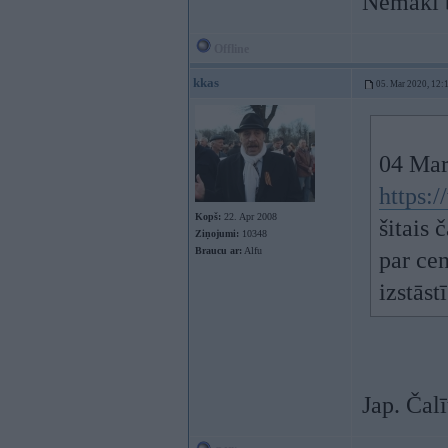
Nemāki b
Offline
kkas
05. Mar 2020, 12:
04 Mar
https:
Kopš:
22. Apr 2008
šitais 
Ziņojumi:
10348
Braucu ar:
Alfu
par cen
izstāstī
Jap. Čalī