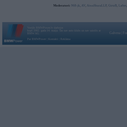
Moderatori:
968-jk
,
AV
,
AiwaShuraLLP
,
GirtzB
,
Lafter
Vortāls BMWPower.lv darbojas
kopš 2002. gada 14. maija. Tas nav auto klubs un nav saistīts ar
Galvena
|
Fo
BMW AG.
Par BMWPower
|
Kontakti
|
Reklāma