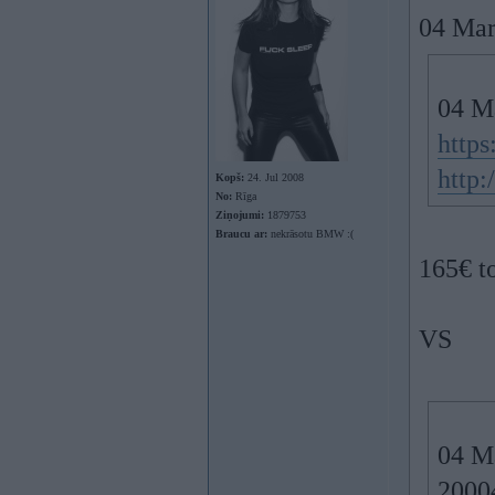
04 Mar
04 M
https
http:
Kopš:
24. Jul 2008
No:
Rīga
Ziņojumi:
1879753
Braucu ar:
nekrāsotu BMW :(
165€ to
VS
04 M
20004