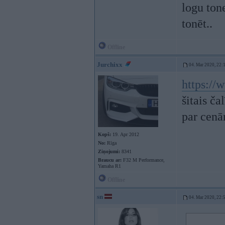
logu ton
tonēt..
Offline
Jurchixx
04. Mar 2020, 22:
https://
šitais ča
par cenām
Kopš:
19. Apr 2012
No:
Rīga
Ziņojumi:
8341
Braucu ar:
F32 M Performance,
Yamaha R1
Offline
sn
04. Mar 2020, 22: