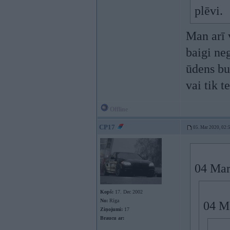
plēvi.
Man arī v
baigi neg
ūdens bu
vai tik t
Offline
CP17
05. Mar 2020, 02:
04 Mar
Kopš:
17. Dec 2002
No:
Rīga
04 M
Ziņojumi:
17
Braucu ar: