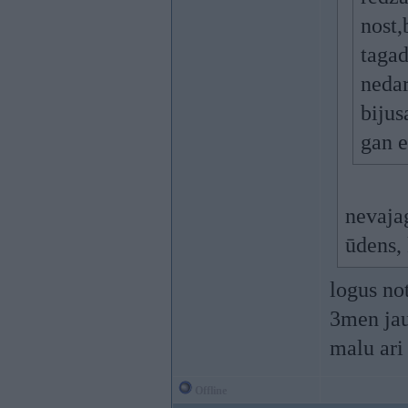
nost,
tagad
nedar
bijus
gan e
nevajag
ūdens, 
logus no
3men jau 
malu ari 
Offline