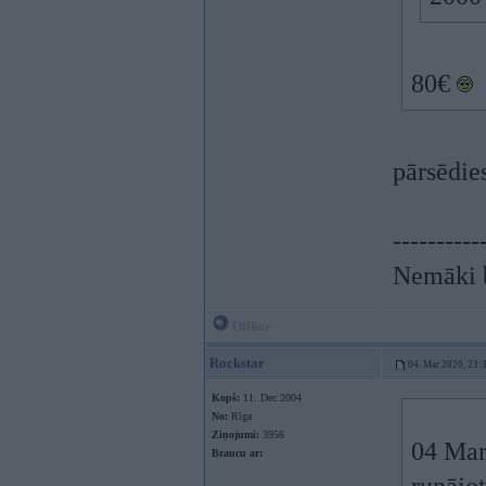
80€
pārsēdie
----------
Nemāki b
Offline
Rockstar
04. Mar 2020, 23:
Kopš:
11. Dec 2004
No:
Rīga
Ziņojumi:
3956
04 Mar
Braucu ar: