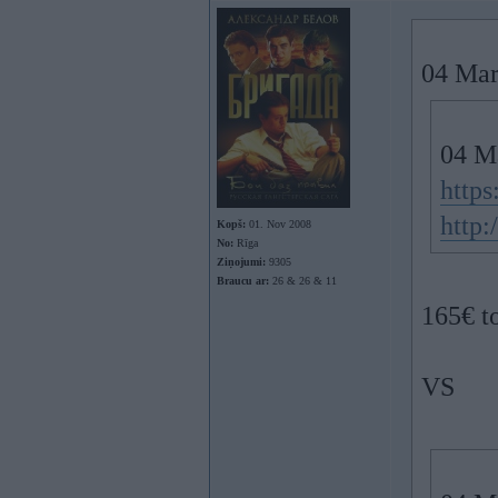
04 Mar
04 M
https
http:
Kopš:
01. Nov 2008
No:
Rīga
Ziņojumi:
9305
Braucu ar:
26 & 26 & 11
165€ to
VS