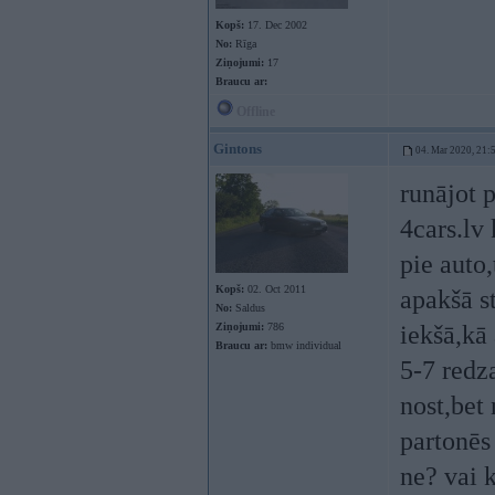
Kopš:
17. Dec 2002
No:
Rīga
Ziņojumi:
17
Braucu ar:
Offline
Gintons
04. Mar 2020, 21:
runājot 
4cars.lv 
pie auto
Kopš:
02. Oct 2011
apakšā s
No:
Saldus
Ziņojumi:
786
iekšā,kā
Braucu ar:
bmw individual
5-7 redz
nost,bet
partonēs
ne? vai 