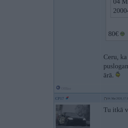
04 M
20004
80€
Ceru, ka 
puslogam
ārā.
Offline
CP17
04. Mar 2020, 17:
Tu itkā v