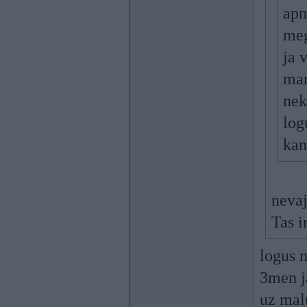
apm
meg
ja 
man
nek
log
kan
nevaj
Tas i
logus n
3men ja
uz malu