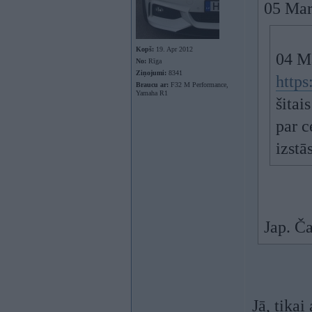
05 Mar
Kopš:
19. Apr 2012
04 M
No:
Rīga
Ziņojumi:
8341
https
Braucu ar:
F32 M Performance,
Yamaha R1
šitai
par c
izstās
Jap. Ča
Jā, tikai