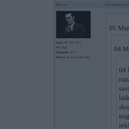
Mixzzz
05. Mar 2020, 02:
05 Mar
Kopš:
09. May 2013
04 M
No:
Rīga
Ziņojumi:
3131
Braucu ar:
e34 un e91 kuuc
04 
run
sav
lai
ska
nog
iek