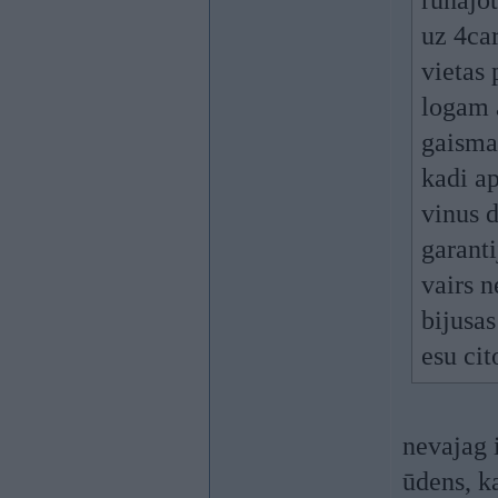
runājo
uz 4car
vietas 
logam a
gaisma
kadi a
vinus d
garanti
vairs n
bijusas
esu cit
nevajag i
ūdens, ka