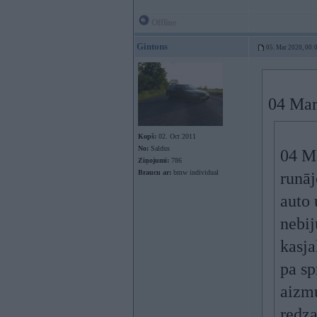
Offline
Gintons
05. Mar 2020, 00:
04 Mar
Kopš:
02. Oct 2011
No:
Saldus
04 M
Ziņojumi:
786
Braucu ar:
bmw individual
runāj
auto 
nebij
kasja
pa sp
aizmu
redza