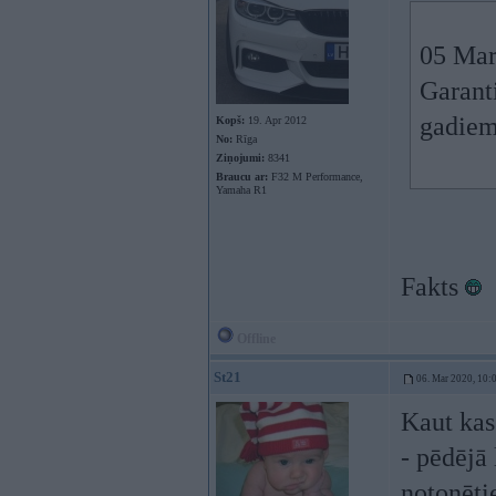
05 Mar
Garanti
gadie
Kopš:
19. Apr 2012
No:
Rīga
Ziņojumi:
8341
Braucu ar:
F32 M Performance,
Yamaha R1
Fakts
Offline
St21
06. Mar 2020, 10:
Kaut kas
- pēdējā 
notonēti