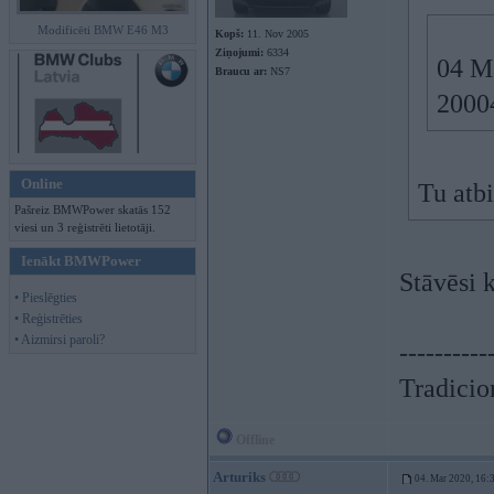
Modificēti BMW E46 M3
Kopš:
11. Nov 2005
Ziņojumi:
6334
04 M
Braucu ar:
NS7
20004
Online
Tu atb
Pašreiz BMWPower skatās 152
viesi un 3 reģistrēti lietotāji.
Ienākt BMWPower
Stāvēsi 
• Pieslēgties
• Reģistrēties
• Aizmirsi paroli?
----------
Tradicion
Offline
Arturiks
04. Mar 2020, 16: