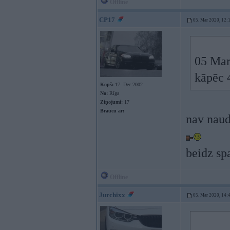
Offline
CP17
05. Mar 2020, 12:
05 Mar
kāpēc 
Kopš:
17. Dec 2002
No:
Rīga
Ziņojumi:
17
Braucu ar:
nav naud
beidz s
Offline
Jurchixx
05. Mar 2020, 14: