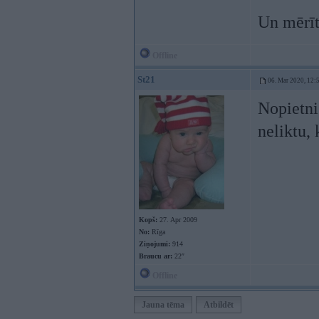
Un mērīt
Offline
St21
06. Mar 2020, 12:
Nopietni
neliktu, 
Kopš:
27. Apr 2009
No:
Rīga
Ziņojumi:
914
Braucu ar:
22″
Offline
Jauna tēma
Atbildēt