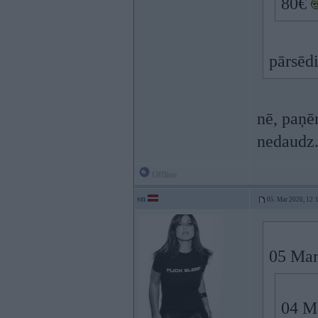
80€
pārsēd
nē, paņē
nedaudz.
Offline
sn
05. Mar 2020, 12:
05 Mar
04 M