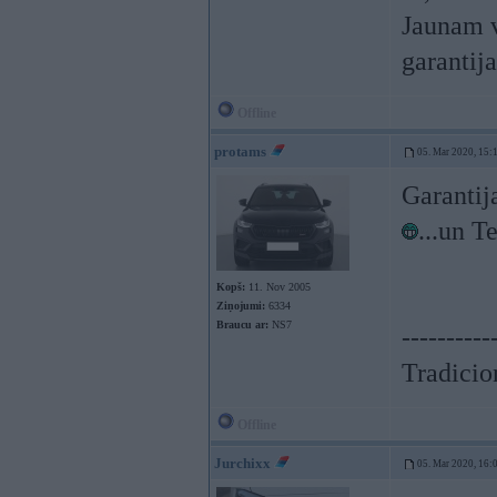
Jaunam v
garantija
Offline
protams
05. Mar 2020, 15:
Garantija
...un T
Kopš:
11. Nov 2005
Ziņojumi:
6334
Braucu ar:
NS7
----------
Tradicion
Offline
Jurchixx
05. Mar 2020, 16: