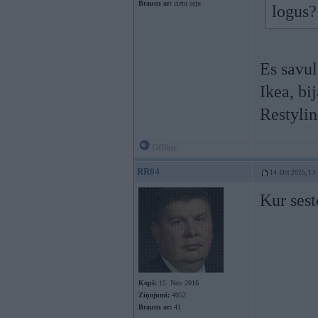
Braucu ar:
cietu seju
logus?
Es savul
Ikea, bij
Restylin
Offline
RR04
14. Oct 2025, 13
Kur sest
Kopš:
15. Nov 2016
Ziņojumi:
4052
Braucu ar:
41