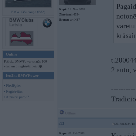
Pagaid
Kopš:
11. Nov 2005
BMW 135i coupe (E82)
notonē
Ziņojumi:
6334
Braucu ar:
NS7
varētu
krāsai
Online
t.20004
Pašreiz BMWPower skatās 100
viesi un 3 reģistrēti lietotāji.
2 auto, v
Ienākt BMWPower
• Pieslēgties
----------
• Reģistrēties
• Aizmirsi paroli?
Tradicio
Offline
s13
26. Jun 2024, 18
Kopš:
28. Feb 2006
Kur vīri