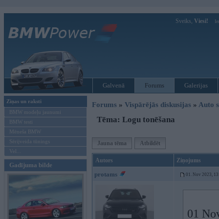
Sveiks,
Viesi!
Ie
Galvenā
Forums
Galerijas
Ziņas un raksti
Forums
»
Vispārējās diskusijas
»
Auto s
BMW modeļu jaunumi
Tēma: Logu tonēšana
BMW testi
Mēneša BMW
Sērijveida tūnings
Jauna tēma
Atbildēt
Vel...
Autors
Ziņojums
Gadījuma bilde
protams
01. Nov 2023, 13
01 No