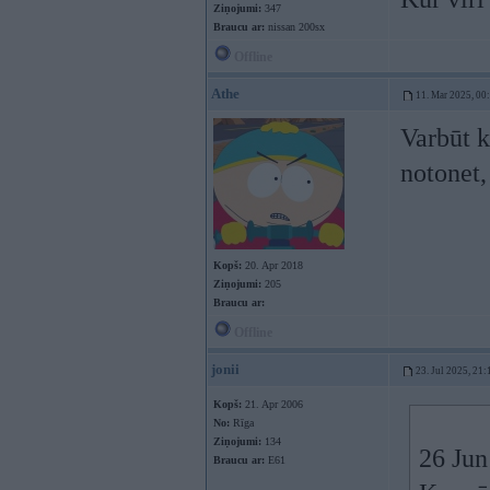
Ziņojumi:
347
Braucu ar:
nissan 200sx
Offline
Athe
11. Mar 2025, 00
Varbūt k
notonet,
Kopš:
20. Apr 2018
Ziņojumi:
205
Braucu ar:
Offline
jonii
23. Jul 2025, 21:
Kopš:
21. Apr 2006
No:
Rīga
Ziņojumi:
134
26 Jun
Braucu ar:
E61