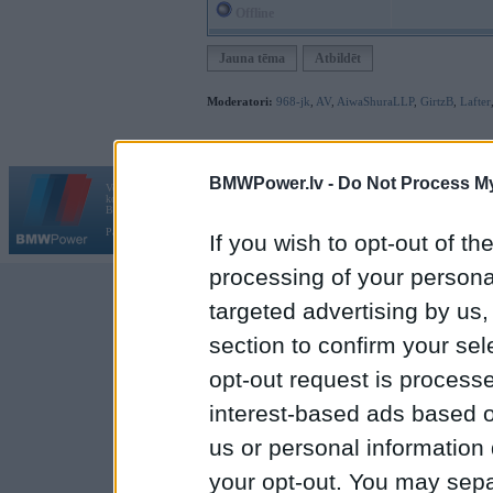
Offline
Jauna tēma
Atbildēt
Moderatori:
968-jk
,
AV
,
AiwaShuraLLP
,
GirtzB
,
Lafter
BMWPower.lv -
Do Not Process My
Vortāls BMWPower.lv darbojas
kopš 2002. gada 14. maija. Tas nav auto klubs un nav saistīts ar
Galvena
|
Fo
BMW AG.
Par BMWPower
|
Kontakti
|
Reklāma
If you wish to opt-out of the
processing of your personal
targeted advertising by us
section to confirm your sel
opt-out request is proces
interest-based ads based o
us or personal information d
your opt-out. You may separ