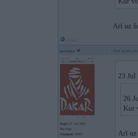
Kur vī
Arī uz š
Offline
martinez
23. Jul 2025, 22:
23 Jul
26 J
Kur 
Kopš:
25. Oct 2003
No:
Rīga
Arī uz
Ziņojumi:
29302