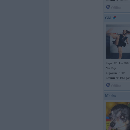
Offline
GM
Kopš:
07. Jun 2007
No:
Rīga
Ziņojumi:
1302
Braucu ar:
labu gar
Offline
Modrs