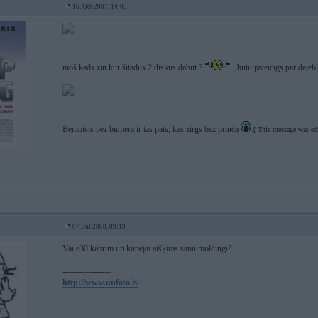
16. Oct 2007, 14:05
moš kāds zin kur šitādus 2 diskus dabūt ?
, būtu pateicīgs par daje
Bembists bez bumera ir tas pats, kas zirgs bez prinča
.
[ This message was ed
07. Jul 2008, 09:19
Vai e30 kabrim un kupejai atšķiras sānu moldingi?
-----------------
http://www.unfoto.lv