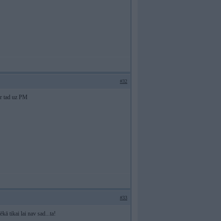
#32
ir tad uz PM
#33
ā tikai lai nav sad...ta!