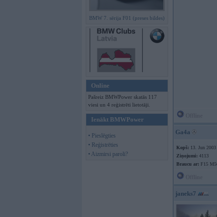
BMW 7. sērija F01 (preses bildes)
Online
Pašreiz BMWPower skatās 117
viesi un 4 reģistrēti lietotāji.
Offline
Ienākt BMWPower
Ga4a
• Pieslēgties
• Reģistrēties
Kopš:
13. Jun 2003
• Aizmirsi paroli?
Ziņojumi:
4113
Braucu ar:
F15 M5
Offline
janeks7