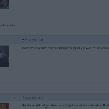
4
 veiksmes stāstu
09. Jul 2008, 21:43
kadam nav aizķerusies astite uz aizmugureja bagažnieka vaka???? Ja kadam 
09. Jul 2008, 22:15
Meklēju kupejai melnos griestus un grīdu(vēlams arī melnu)der arī tumši pelēk