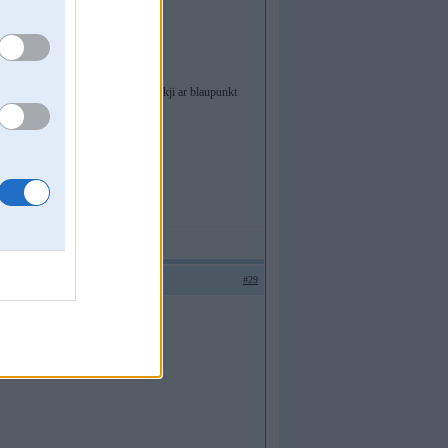
un suuknis stradaa labi,recaro benkji ar blaupunkt
#29