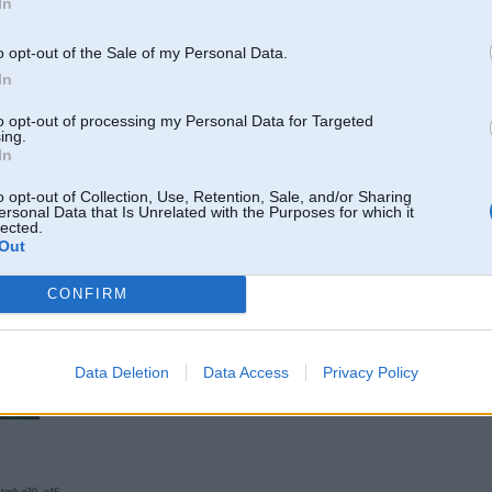
In
o opt-out of the Sale of my Personal Data.
In
Resnaas stoikas,aizmuguree disku bremzes,el.logi priekshaa,kompis,turbiina 
tumbaam pagalvjos,aakjis pieliekamais utt.
to opt-out of processing my Personal Data for Targeted
ing.
In
-----------------
T: 203-65-203
o opt-out of Collection, Use, Retention, Sale, and/or Sharing
ersonal Data that Is Unrelated with the Purposes for which it
lected.
Out
CONFIRM
07. Jul 2008, 10:52
Cik el.logi....?
Data Deletion
Data Access
Privacy Policy
-tech e30, e46