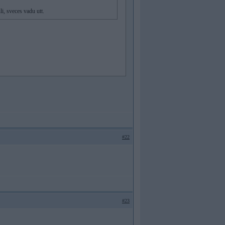
li, sveces vadu utt.
#22
#23