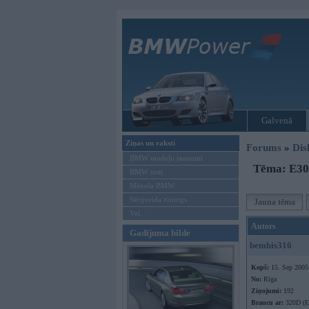
Galvenā
Ziņas un raksti
Forums
»
Dis
BMW modeļu jaunumi
Tēma: E30 
BMW testi
Mēneša BMW
Sērijveida tūnings
Jauna tēma
Vel...
Autors
Gadījuma bilde
bembis316
Kopš:
15. Sep 2005
No:
Rīga
Ziņojumi:
192
Braucu ar:
320D (E