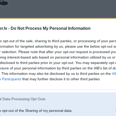
ort RS 82',
touring, BMW
.lv -
Do Not Process My Personal Information
to opt-out of the sale, sharing to third parties, or processing of your per
formation for targeted advertising by us, please use the below opt-out s
07. Jul 2008, 09:22
r selection. Please note that after your opt-out request is processed y
Skaties iekš realoem.com, ja detaļu kodi vienādi, tad neatšķirās
Tas attie
eing interest-based ads based on personal information utilized by us or
disclosed to third parties prior to your opt-out. You may separately opt-
-----------------
Pļek pļek un gatavs™
losure of your personal information by third parties on the IAB’s list of
(c) гаражас Рихардс
. This information may also be disclosed by us to third parties on the
IA
Participants
that may further disclose it to other third parties.
tumsā pa sausu
l Data Processing Opt Outs
07. Jul 2008, 10:48
o opt-out of the Sharing of my personal data.
e30 324td uz detaljaam.