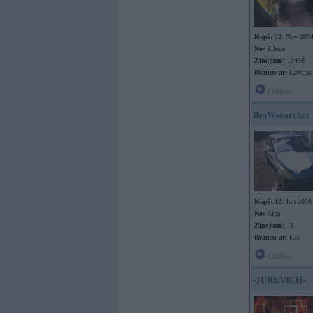
Kopš:
22. Nov 200
No:
Zilupe
Ziņojumi:
10498
Braucu ar:
Latvijas
Offline
BmWsearcher
Kopš:
12. Jun 2008
No:
Rīga
Ziņojumi:
18
Braucu ar:
E30
Offline
-JUREVICH-