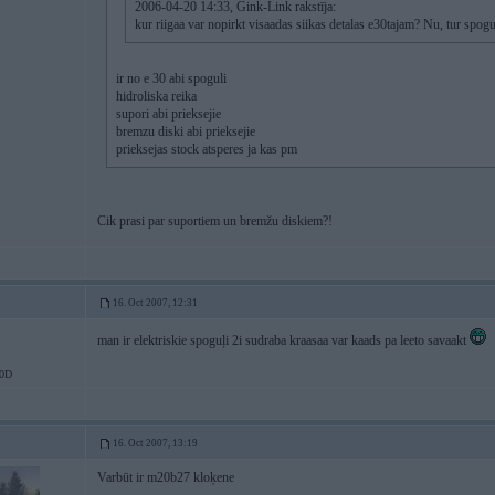
2006-04-20 14:33, Gink-Link rakstīja:
kur riigaa var nopirkt visaadas siikas detalas e30tajam? Nu, tur spogu
ir no e 30 abi spoguli
hidroliska reika
supori abi prieksejie
bremzu diski abi prieksejie
prieksejas stock atsperes ja kas pm
Cik prasi par suportiem un bremžu diskiem?!
16. Oct 2007, 12:31
man ir elektriskie spoguļi 2i sudraba kraasaa var kaads pa leeto savaakt
0D
16. Oct 2007, 13:19
Varbūt ir m20b27 kloķene