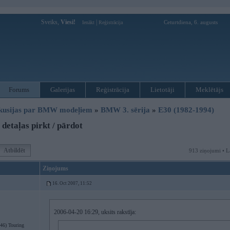
Sveiks,
Viesi!
|
Ceturtdiena, 6. augusts
Ienākt
Reģistrācija
Forums
Galerijas
Reģistrācija
Lietotāji
Meklētājs
kusijas par BMW modeļiem
»
BMW 3. sērija
»
E30 (1982-1994)
detaļas pirkt / pārdot
Atbildēt
913 ziņojumi • L
Ziņojums
16. Oct 2007, 11:52
2006-04-20 16:29, uksits rakstīja:
46) Touring