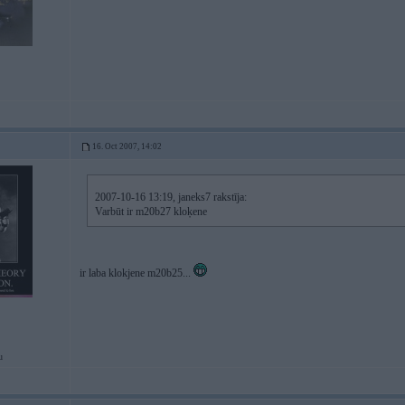
16. Oct 2007, 14:02
2007-10-16 13:19, janeks7 rakstīja:
Varbūt ir m20b27 kloķene
ir laba klokjene m20b25...
u