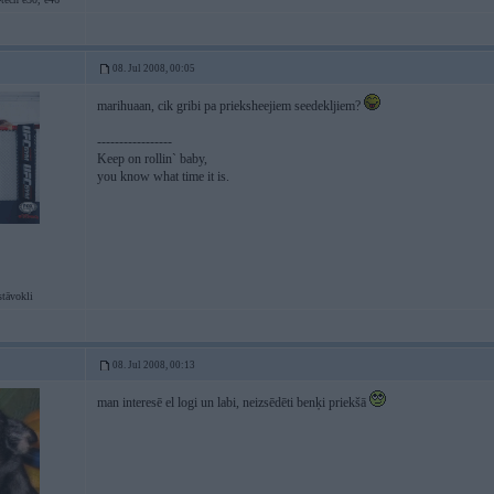
08. Jul 2008, 00:05
marihuaan, cik gribi pa prieksheejiem seedekljiem?
-----------------
Keep on rollin` baby,
you know what time it is.
stāvokli
08. Jul 2008, 00:13
man interesē el logi un labi, neizsēdēti benķi priekšā