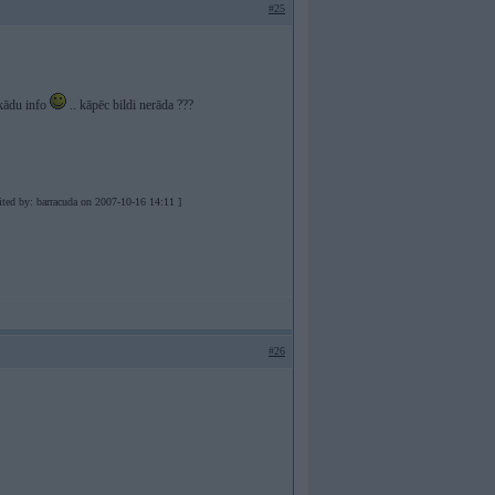
#25
bkādu info
.. kāpēc bildi nerāda ???
ited by: barracuda on 2007-10-16 14:11 ]
#26