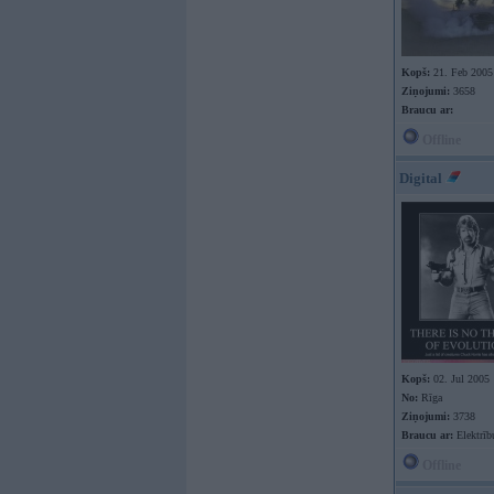
Kopš:
21. Feb 2005
Ziņojumi:
3658
Braucu ar:
Offline
Digital
Kopš:
02. Jul 2005
No:
Rīga
Ziņojumi:
3738
Braucu ar:
Elektrīb
Offline