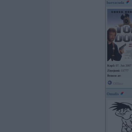
barracuda
Kopš:
07. Jun 2007
Ziņojumi:
11777
Braucu ar:
Offline
Omulis