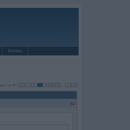
Reklāma
apa 2 no 46 •
|«
«
1
2
3
4
5
...
»
»|
#21