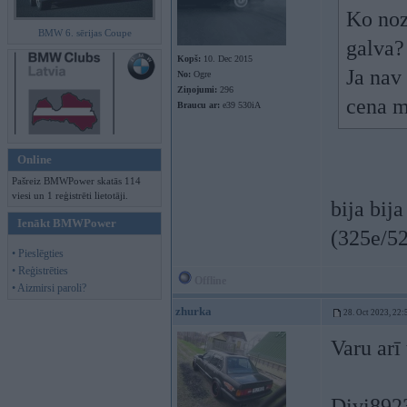
Ko noz
BMW 6. sērijas Coupe
galva
Kopš:
10. Dec 2015
Ja nav
No:
Ogre
Ziņojumi:
296
cena m
Braucu ar:
e39 530iA
Online
Pašreiz BMWPower skatās 114
viesi un 1 reģistrēti lietotāji.
bija bij
Ienākt BMWPower
(325e/52
• Pieslēgties
• Reģistrēties
Offline
• Aizmirsi paroli?
zhurka
28. Oct 2023, 22:
Varu arī
Divi892