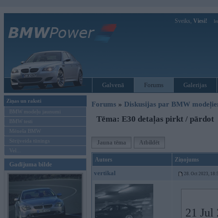
Sveiks,
Viesi!
Ie
Galvenā
Forums
Galerijas
Ziņas un raksti
Forums
»
Diskusijas par BMW modeļi
BMW modeļu jaunumi
Tēma: E30 detaļas pirkt / pārdot
BMW testi
Mēneša BMW
Sērijveida tūnings
Jauna tēma
Atbildēt
Vel...
Autors
Ziņojums
Gadījuma bilde
vertikal
28. Oct 2023, 18:
21 Jul