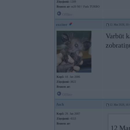
Ziņojumi:
1209
Braucu ar:
m20 M/// Pack TURBO
Offline
exciter
12. Mar 2026, 10:
Varbūt k
zobratiņ
Kopš:
18. Jan 2006
Ziņojumi:
3822
Braucu ar:
Offline
Asch
12. Mar 2026, 16:
Kopš:
29. Jan 2007
Ziņojumi:
4553
Braucu ar:
12 Mar