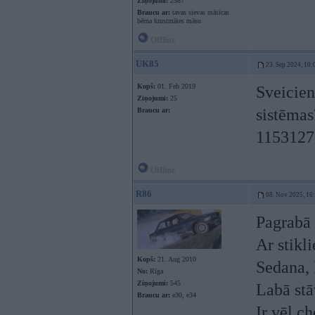
Ziņojumi:
2587
Braucu ar:
tavas sievas māsīcas
bērna krustmātes māsu
Offline
UK85
23. Sep 2024, 10:
Kopš:
01. Feb 2019
Sveicien
Ziņojumi:
25
sistēmas
Braucu ar:
1153127
Offline
R86
08. Nov 2025, 16
Pagrabā 
Ar stikl
Kopš:
21. Aug 2010
Sedana, 
No:
Rīga
Ziņojumi:
545
Labā stā
Braucu ar:
e30, e34
Ir vēl c