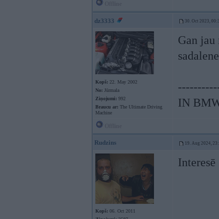
Offline
dz3333
30. Oct 2023, 00:
Gan jau 
sadalene
Kopš:
22. May 2002
----------
No:
Jūrmala
Ziņojumi:
992
IN BM
Braucu ar:
The Ultimate Driving
Machine
Offline
Rudzins
19. Aug 2024, 23
Interesē
Kopš:
06. Oct 2011