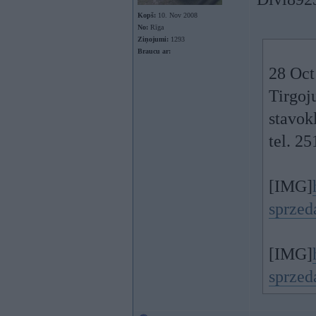
Kopš:
10. Nov 2008
No:
Rīga
Ziņojumi:
1293
Braucu ar:
28 Oct
Tirgoj
stavokl
tel. 2
[IMG]
sprzed
[IMG]
sprzed