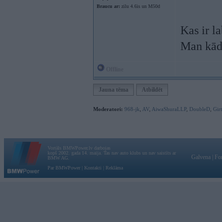
Braucu ar:
zilu 4.6is un M50d
Kas ir l
Man kād
Offline
Jauna tēma
Atbildēt
Moderatori:
968-jk
,
AV
,
AiwaShuraLLP
,
DoubleD
,
Gir
Vortāls BMWPower.lv darbojas
kopš 2002. gada 14. maija. Tas nav auto klubs un nav saistīts ar
Galvena
|
Fo
BMW AG.
Par BMWPower
|
Kontakti
|
Reklāma