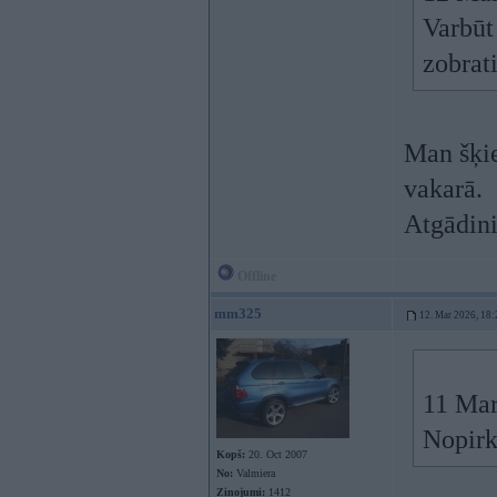
Varbūt
zobrat
Man šķie
vakarā.
Atgādini
Offline
mm325
12. Mar 2026, 18:
11 Mar
Nopirk
Kopš:
20. Oct 2007
No:
Valmiera
Ziņojumi:
1412