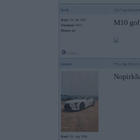
Asch
27. Jan 2026, 09:
Kopš:
29. Jan 2007
M10 gofr
Ziņojumi:
4553
Braucu ar:
Offline
zuums
11. Mar 2026, 21:
Nopirkšu
Kopš:
09. Aug 2008