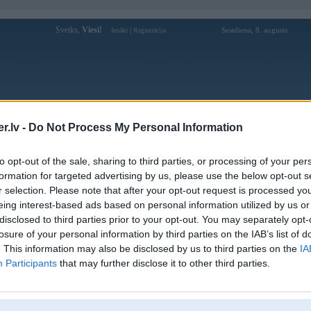
Sveiks,
Viesi!
|
Sestdiena, 8. augusts
Ienākt
Reģistrācija
Forums
Galerijas
Reģistrācija
Lietotāji
Meklētājs
.lv -
Do Not Process My Personal Information
Lietotāja agrais profils
to opt-out of the sale, sharing to third parties, or processing of your per
formation for targeted advertising by us, please use the below opt-out s
Pēdējo reizi manīts: 22. May 2019, 21:57
r selection. Please note that after your opt-out request is processed y
eing interest-based ads based on personal information utilized by us or
Lietotājvārds:
agrais
disclosed to third parties prior to your opt-out. You may separately opt-
Braucu ar:
E91
losure of your personal information by third parties on the IAB’s list of
Ziņojumi forumā:
27
. This information may also be disclosed by us to third parties on the
IA
Participants
that may further disclose it to other third parties.
Pēdējie ziņojumi forumā
[
]