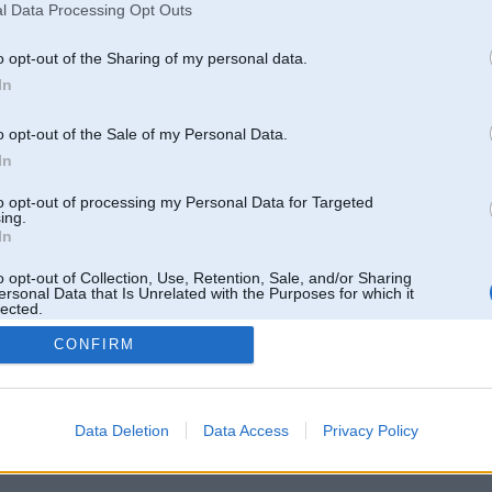
l Data Processing Opt Outs
o opt-out of the Sharing of my personal data.
In
o opt-out of the Sale of my Personal Data.
In
to opt-out of processing my Personal Data for Targeted
ing.
In
o opt-out of Collection, Use, Retention, Sale, and/or Sharing
ersonal Data that Is Unrelated with the Purposes for which it
lected.
Out
CONFIRM
 un nav saistīts ar
Galvena
|
Forums
|
Galerijas
|
Reģistrācija
|
Lietotaāji
|
Meklētājs
|
Reklā
Data Deletion
Data Access
Privacy Policy