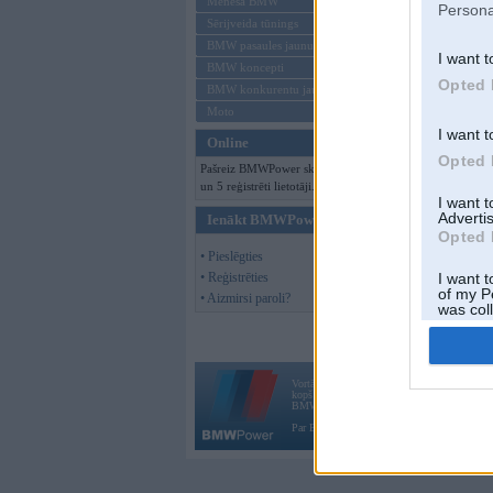
Mēneša BMW
Persona
Sērijveida tūnings
BMW pasaules jaunumi
I want t
BMW koncepti
Opted 
BMW konkurentu jaunumi
Moto
I want t
Online
Opted 
Pašreiz BMWPower skatās 97 viesi
un 5 reģistrēti lietotāji.
I want 
Advertis
Ienākt BMWPower
Opted 
• Pieslēgties
• Reģistrēties
I want t
of my P
• Aizmirsi paroli?
was col
Opted 
Vortāls BMWPower.lv darbojas
kopš 2002. gada 14. maija. Tas nav auto klubs
BMW AG.
Par BMWPower
|
Kontakti
|
Reklāma