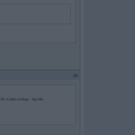
#84
0. to laiku feelings - bija labi.