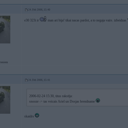
24. Feb 2006, 15:40
e30 323i ir
man ari bija! tikai nacas pardot, a to negaja vairs. izbeidzas
iteniem
24. Feb 2006, 15:41
2006-02-24 15:30, titus rakstīja:
snooze -> tas veicais Ariel un Dosjas brendname
skaidrs