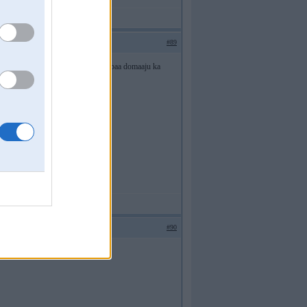
#89
am. nesuudzeejos. shad tad ar klusiibaa domaaju ka
#90