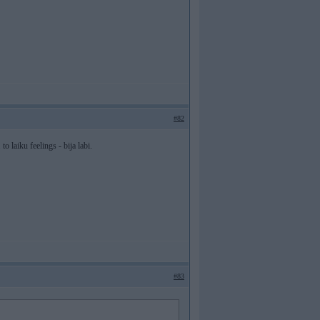
#82
o laiku feelings - bija labi.
#83