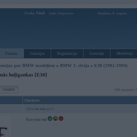
Sveiks,
Viesi!
|
Sestdiena, 8. augusts
Ienākt
Reģistrācija
Forums
Galerijas
Reģistrācija
Lietotāji
Meklētājs
kusijas par BMW modeļiem
»
BMW 3. sērija
»
E30 (1982-1994)
nās huļigankas [E30]
Atbildēt
108 ziņojumi • 
Ziņojums
24. Feb 2006, 15:17
Pa to visu vnk