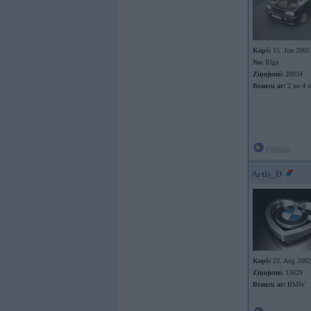
Kopš:
15. Jun 2005
No:
Rīga
Ziņojumi:
20034
Braucu ar:
2 un 4 r
Offline
Artis_D
Kopš:
22. Aug 2002
Ziņojumi:
13429
Braucu ar:
BMW