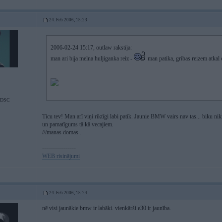
24. Feb 2006, 15:23
2006-02-24 15:17, outlaw rakstīja:
man ari bija melna huljiganka reiz -
man patika, gribas reizem atkal e3
u DSC
Ticu tev! Man arī viņi riktīgi labi patīk. Jaunie BMW vairs nav tas... biku ni
un pamatīgums tā kā vecajiem.
///manas domas...
-----------------
WEB risinājumi
24. Feb 2006, 15:24
nē visi jaunākie bmw ir labāki. vienkārši e30 ir jaunība.