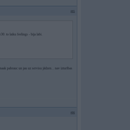
#85
0. to laiku feelings - bija labi.
knaak pabrauc un jau uz servisu jādzen... nav izturības
#86