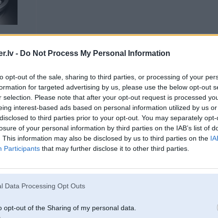
.lv -
Do Not Process My Personal Information
to opt-out of the sale, sharing to third parties, or processing of your per
24. Feb 2006, 15:30
formation for targeted advertising by us, please use the below opt-out s
snooze -> tas veicais Ariel un Dosjas brendname
r selection. Please note that after your opt-out request is processed y
[ This message was edited by: titus on 2006-02-24 15:43 ]
eing interest-based ads based on personal information utilized by us or
disclosed to third parties prior to your opt-out. You may separately opt-
losure of your personal information by third parties on the IAB’s list of
. This information may also be disclosed by us to third parties on the
IA
24. Feb 2006, 15:32
Participants
that may further disclose it to other third parties.
http://www.bmwpower.lv/my.php?op=gallery&name=kaima&pid=1840
l Data Processing Opt Outs
o opt-out of the Sharing of my personal data.