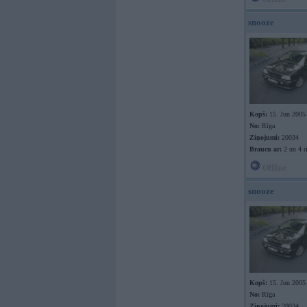
snooze
Kopš:
15. Jun 2005
No:
Rīga
Ziņojumi:
20034
Braucu ar:
2 un 4 r
Offline
snooze
Kopš:
15. Jun 2005
No:
Rīga
Ziņojumi:
20034