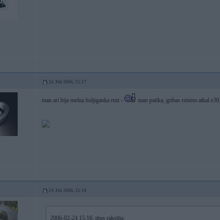
4
24. Feb 2006, 15:17
man ari bija melna huljiganka reiz -
man patika, gribas reizem atkal e30. t
24. Feb 2006, 15:18
2006-02-24 15:16, titus rakstīja: