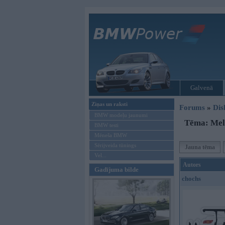
Galvenā
Ziņas un raksti
Forums
»
Dis
BMW modeļu jaunumi
Tēma: Mel
BMW testi
Mēneša BMW
Sērijveida tūnings
Jauna tēma
Vel...
Autors
Gadījuma bilde
chochs