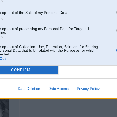
In
o opt-out of the Sale of my Personal Data.
24. Feb 2006, 15:35
In
man ar bija e30 323i. laaaps bija aparaac
bet arii ar hromeetajaam detalja
to opt-out of processing my Personal Data for Targeted
gribaas kaadureizi izgaazt. tagad ar e32 nau tas
ing.
In
o opt-out of Collection, Use, Retention, Sale, and/or Sharing
ersonal Data that Is Unrelated with the Purposes for which it
lected.
Out
CONFIRM
850
24. Feb 2006, 15:36
Data Deletion
Data Access
Privacy Policy
kaa saka vecums nenaak vienc