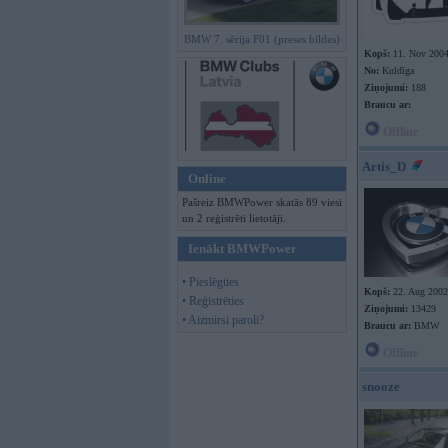
BMW 7. sērija F01 (preses bildes)
Kopš:
11. Nov 200
No:
Kuldīga
Ziņojumi:
188
Braucu ar:
Offline
Artis_D
Online
Pašreiz BMWPower skatās 89 viesi
un 2 reģistrēti lietotāji.
Ienākt BMWPower
• Pieslēgties
Kopš:
22. Aug 2002
• Reģistrēties
Ziņojumi:
13429
• Aizmirsi paroli?
Braucu ar:
BMW
Offline
snooze