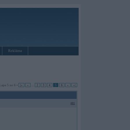
Reklāma
Lapa 5 no 6 •
|«
«
...
2
3
4
5
6
»
»|
#81