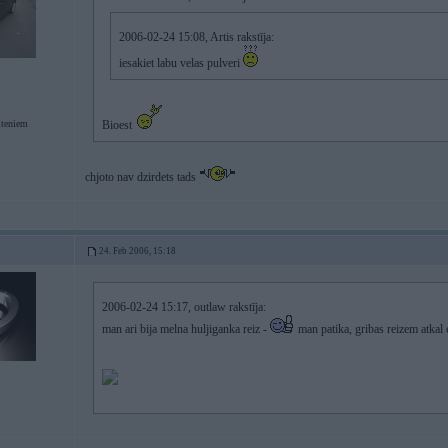
2006-02-24 15:08, Artis rakstīja:
iesakiet labu velas pulveri
iteniem
Bioest
chjoto nav dzirdets tads
24. Feb 2006, 15:18
2006-02-24 15:17, outlaw rakstīja:
man ari bija melna huljiganka reiz -
man patika, gribas reizem atkal e3