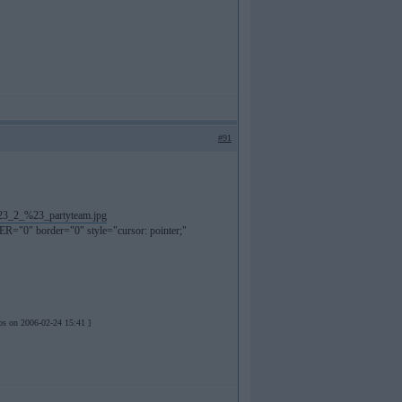
#91
ER="0" border="0" style="cursor: pointer;"
ips on 2006-02-24 15:41 ]