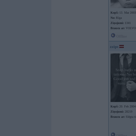
Kopš:
13. Mar 2003
No:
Rīga
Ziņojumi:
1341
Braucu ar:
VOLVO 
Offline
zzips
Kopš:
20. Feb 2004
Ziņojumi:
28219
Braucu ar:
Slēgta ti
Offline