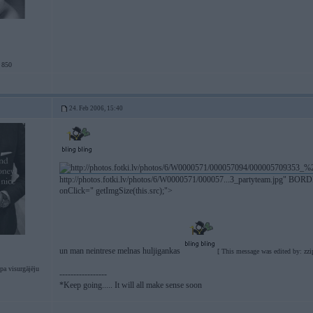
850
24. Feb 2006, 15:40
http://photos.fotki.lv/photos/6/W0000571/000057...3_partyteam.jpg" BORD
onClick=" getImgSize(this.src);">
un man neintrese melnas huljigankas
[ This message was edited by: zz
pa visurgājēju
-----------------
*Keep going..... It will all make sense soon