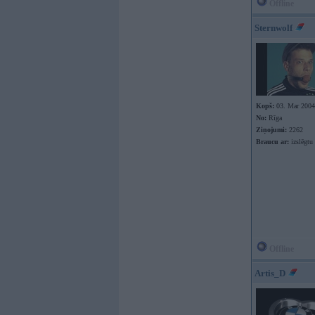
Offline
Sternwolf
Kopš:
03. Mar 2004
No:
Rīga
Ziņojumi:
2262
Braucu ar:
izslēgt
Offline
Artis_D