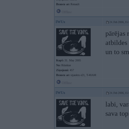
Braucu ar:
Renault
Offline
IWUx
24. Feb 2006, 15
pārējas 
atbildes
un to sm
Kopš:
31. May 2005
No:
Rēzekne
Ziņojumi:
457
Braucu ar:
izjauktu e21, T-40AM
Offline
IWUx
24. Feb 2006, 15
labi, va
sava top