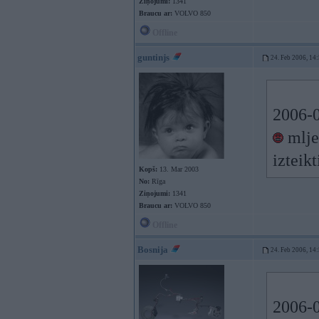
Ziņojumi:
1341
Braucu ar:
VOLVO 850
Offline
guntinjs
24. Feb 2006, 14
2006-0
mlje,
izteikt
Kopš:
13. Mar 2003
No:
Rīga
Ziņojumi:
1341
Braucu ar:
VOLVO 850
Offline
Bosnija
24. Feb 2006, 14
2006-0