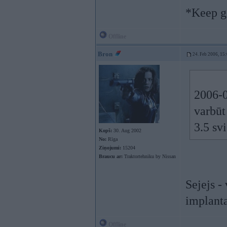
*Keep go
Offline
Bron
24. Feb 2006, 15
2006-0
varbūt
3.5 sv
Kopš:
30. Aug 2002
No:
Rīga
Ziņojumi:
15204
Braucu ar:
Traktortehniku by Nissan
Sejejs -
implant
Offline