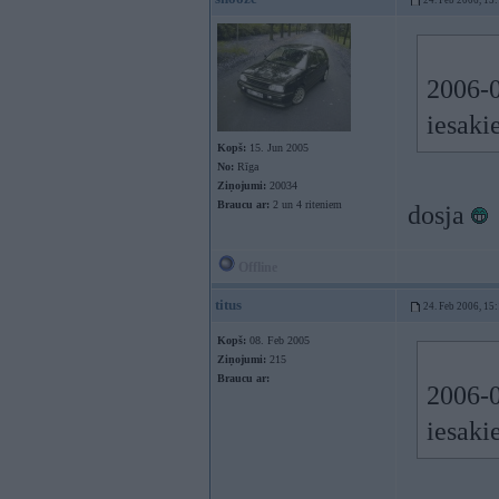
24. Feb 2006, 15
2006-0
iesaki
Kopš:
15. Jun 2005
No:
Rīga
Ziņojumi:
20034
Braucu ar:
2 un 4 riteniem
dosja
Offline
titus
24. Feb 2006, 15
Kopš:
08. Feb 2005
Ziņojumi:
215
Braucu ar:
2006-0
iesaki