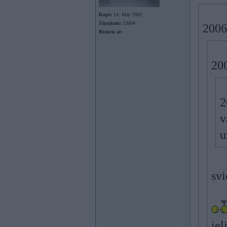
Kopš:
14. May 2002
Ziņojumi:
13604
2006
Braucu ar:
200
2
v
u
svi
iel