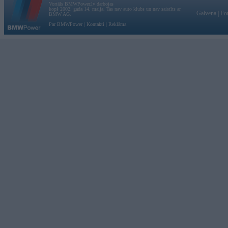
Vortāls BMWPower.lv darbojas
kopš 2002. gada 14. maija. Tas nav auto klubs un nav saistīts ar
Galvena
|
Fo
BMW AG.
Par BMWPower
|
Kontakti
|
Reklāma