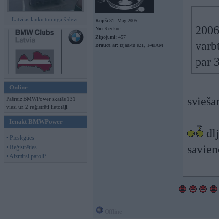
Latvijas lauku tūninga šedevri
Kopš:
31. May 2005
2006
No:
Rēzekne
Ziņojumi:
457
varb
Braucu ar:
izjauktu e21, T-40AM
par 
Online
svieša
Pašreiz BMWPower skatās 131
viesi un 2 reģistrēti lietotāji.
Ienākt BMWPower
dlj
• Pieslēgties
savien
• Reģistrēties
• Aizmirsi paroli?
Offline