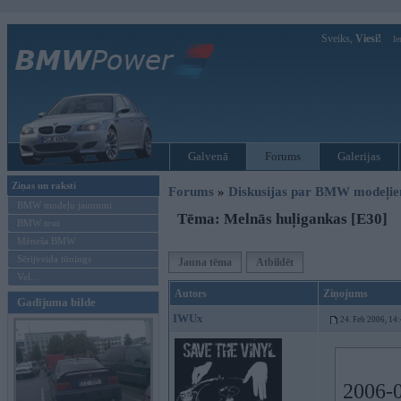
Sveiks,
Viesi!
Ie
Galvenā
Forums
Galerijas
Ziņas un raksti
Forums
»
Diskusijas par BMW modeļi
BMW modeļu jaunumi
Tēma: Melnās huļigankas [E30]
BMW testi
Mēneša BMW
Sērijveida tūnings
Jauna tēma
Atbildēt
Vel...
Autors
Ziņojums
Gadījuma bilde
IWUx
24. Feb 2006, 14
2006-0