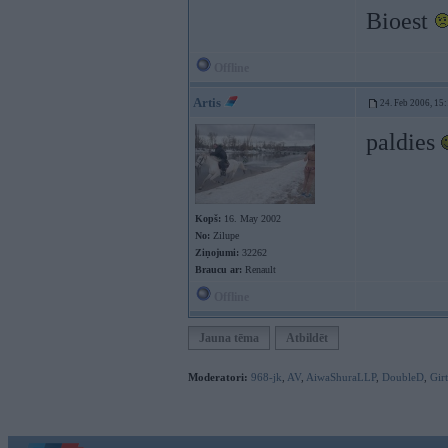
Bioest
Offline
Artis
24. Feb 2006, 15
paldies
Kopš:
16. May 2002
No:
Zilupe
Ziņojumi:
32262
Braucu ar:
Renault
Offline
Jauna tēma
Atbildēt
Moderatori:
968-jk
,
AV
,
AiwaShuraLLP
,
DoubleD
,
Gir