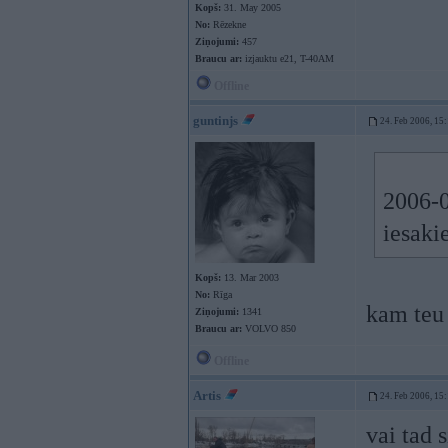
Kopš:
31. May 2005
No:
Rēzekne
Ziņojumi:
457
Braucu ar:
izjauktu e21, T-40AM
Offline
guntinjs
24. Feb 2006, 15
2006-0
iesaki
Kopš:
13. Mar 2003
No:
Rīga
kam teu 
Ziņojumi:
1341
Braucu ar:
VOLVO 850
Offline
Artis
24. Feb 2006, 15
vai tad 