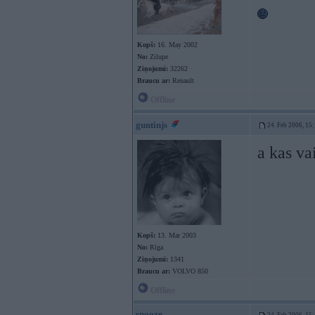
Kopš:
16. May 2002
No:
Zilupe
Ziņojumi:
32262
Braucu ar:
Renault
Offline
guntinjs
24. Feb 2006, 15
a kas va
Kopš:
13. Mar 2003
No:
Rīga
Ziņojumi:
1341
Braucu ar:
VOLVO 850
Offline
snooze