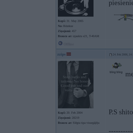
piesieni
Kopš:
31. May 2005
No:
Rēzekne
Ziņojumi:
457
Braucu ar:
izjauktu e21, T-40AM
Offline
zzips
24. Feb 2006, 14
me
P.S shit
Kopš:
20. Feb 2004
Ziņojumi:
28219
Braucu ar:
Slēgta tipa visurgājēju
----------