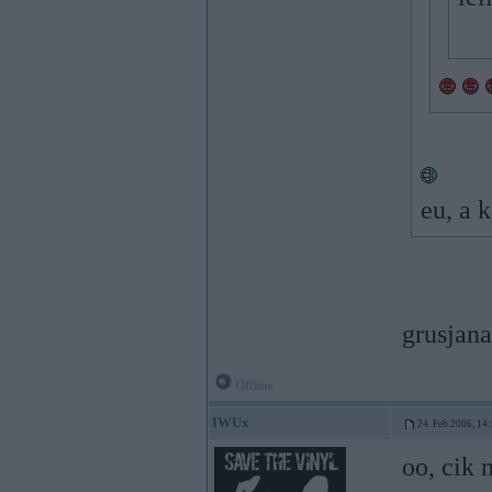
eu, a 
grusjana
Offline
IWUx
24. Feb 2006, 14
oo, cik 