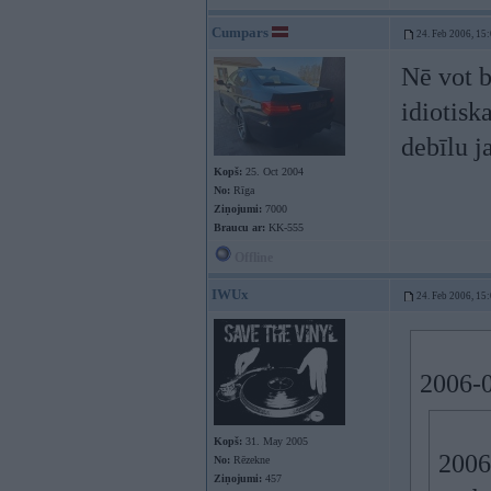
Cumpars
24. Feb 2006, 15
Nē vot b
idiotisk
debīlu j
Kopš:
25. Oct 2004
No:
Rīga
Ziņojumi:
7000
Braucu ar:
KK-555
Offline
IWUx
24. Feb 2006, 15
2006-0
Kopš:
31. May 2005
2006
No:
Rēzekne
Ziņojumi:
457