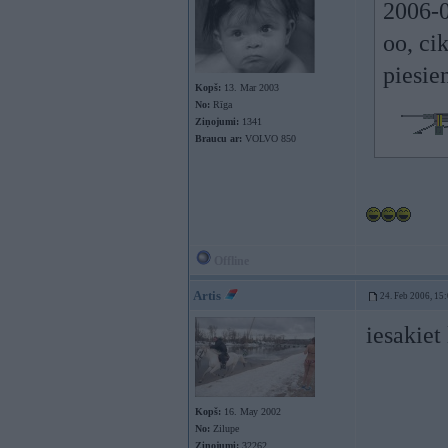
2006-0
oo, ci
piesien
Kopš:
13. Mar 2003
No:
Rīga
Ziņojumi:
1341
Braucu ar:
VOLVO 850
Offline
Artis
24. Feb 2006, 15
iesakiet
Kopš:
16. May 2002
No:
Zilupe
Ziņojumi:
32262