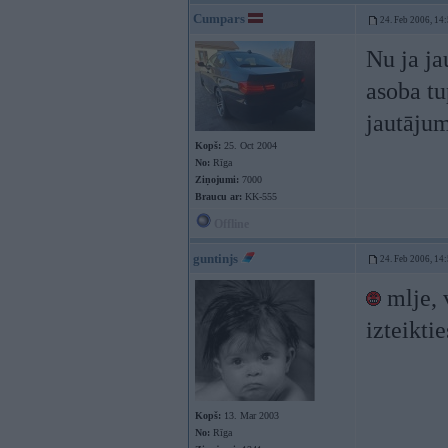
Cumpars
24. Feb 2006, 14
Nu ja ja
asoba tu
jautāju
Kopš:
25. Oct 2004
No:
Rīga
Ziņojumi:
7000
Braucu ar:
KK-555
Offline
guntinjs
24. Feb 2006, 14
mlje, 
izteikti
Kopš:
13. Mar 2003
No:
Rīga