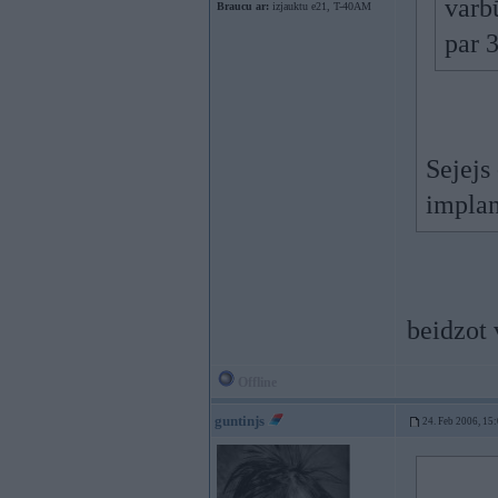
varb
Braucu ar:
izjauktu e21, T-40AM
par 
Sejejs
implan
beidzot 
Offline
guntinjs
24. Feb 2006, 15