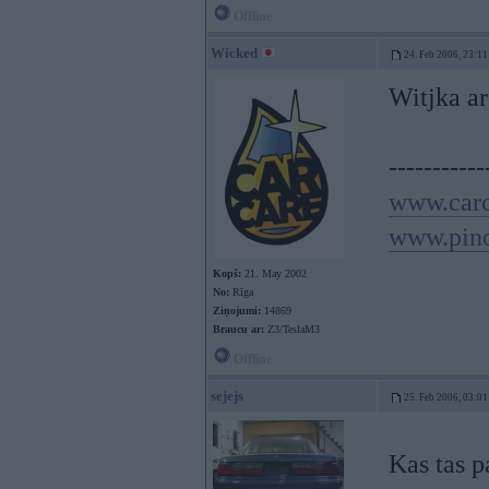
Offline
Wicked
24. Feb 2006, 23:11
Witjka a
-----------
www.carc
www.pino
Kopš:
21. May 2002
No:
Rīga
Ziņojumi:
14869
Braucu ar:
Z3/TeslaM3
Offline
sejejs
25. Feb 2006, 03:01
Kas tas 