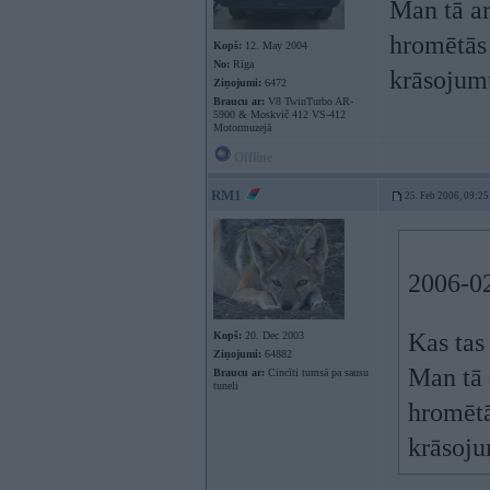
Man tā ar
hromētās 
Kopš:
12. May 2004
No:
Rīga
krāsojum
Ziņojumi:
6472
Braucu ar:
V8 TwinTurbo AR-
5900 & Moskvič 412 VS-412
Motormuzejā
Offline
RM1
25. Feb 2006, 09:25
2006-02
Kas tas
Kopš:
20. Dec 2003
Ziņojumi:
64882
Man tā 
Braucu ar:
Cincīti tumsā pa sausu
tuneli
hromētā
krāsoju