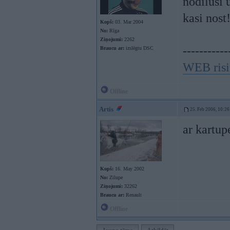
nodilusi 
kasi nost
Kopš:
03. Mar 2004
No:
Rīga
Ziņojumi:
2262
-----------
Braucu ar:
izslēgtu DSC
WEB risi
Offline
Artis
25. Feb 2006, 10:26
ar kartup
Kopš:
16. May 2002
No:
Zilupe
Ziņojumi:
32262
Braucu ar:
Renault
Offline