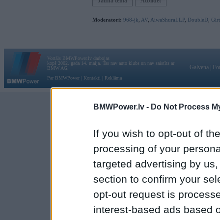
Jauna tēma
Atbildēt
Moderatori:
968-jk
,
AV
,
AiwaShuraLLP
,
DoubleD
,
Gir
Vortāls BMWPower.lv darbojas
kopš 2002. gada 14. maija. Tas nav auto klubs un nav saistīts ar
Galvena
|
Fo
BMW AG.
Par BMWPower
|
Kontakti
|
Reklāma
BMWPower.lv -
Do Not Process My
If you wish to opt-out of the
processing of your personal
targeted advertising by us
section to confirm your sel
opt-out request is proces
interest-based ads based o