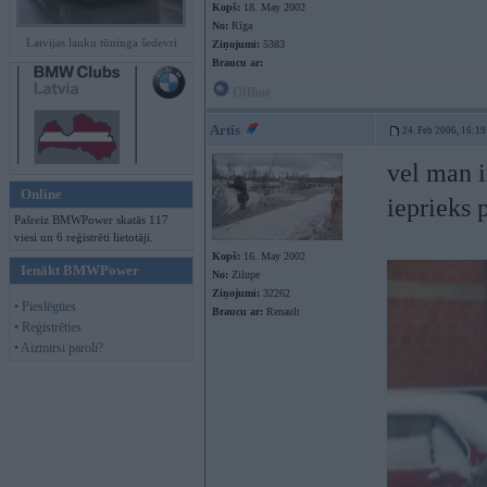
Kopš:
18. May 2002
No:
Rīga
Latvijas lauku tūninga šedevri
Ziņojumi:
5383
Braucu ar:
Offline
Artis
24. Feb 2006, 16:19
vel man i
Online
ieprieks 
Pašreiz BMWPower skatās 117
viesi un 6 reģistrēti lietotāji.
Kopš:
16. May 2002
Ienākt BMWPower
No:
Zilupe
Ziņojumi:
32262
• Pieslēgties
Braucu ar:
Renault
• Reģistrēties
• Aizmirsi paroli?