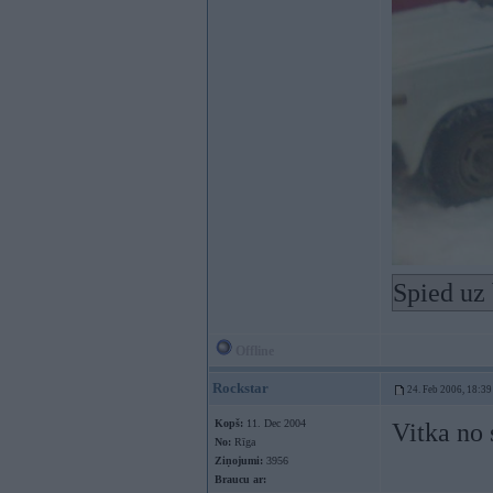
Spied uz 
Offline
Rockstar
24. Feb 2006, 18:39
Kopš:
11. Dec 2004
Vitka no 
No:
Rīga
Ziņojumi:
3956
Braucu ar: