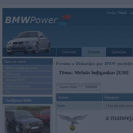
Sveiks,
Viesi!
Ie
Galvenā
Forums
Galerijas
Ziņas un raksti
Forums
»
Diskusijas par BMW modeļi
BMW modeļu jaunumi
Tēma: Melnās huļigankas [E30]
BMW testi
Mēneša BMW
Sērijveida tūnings
Jauna tēma
Atbildēt
Vel...
Autors
Ziņojums
Gadījuma bilde
Indo
24. Feb 2006, 16:09
a maneej