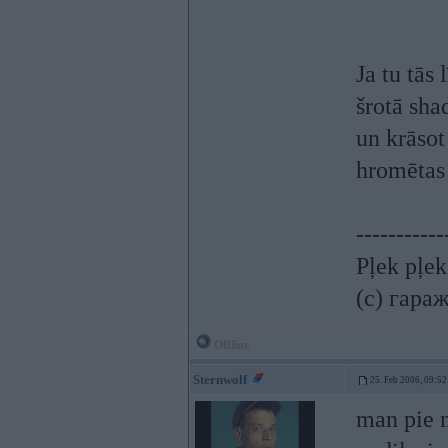
Ja tu tās
šrotā sha
un krāsot
hromētas 
-----------
Pļek pļe
(c) гара
Offline
Sternwolf
25. Feb 2006, 09:52
man pie m