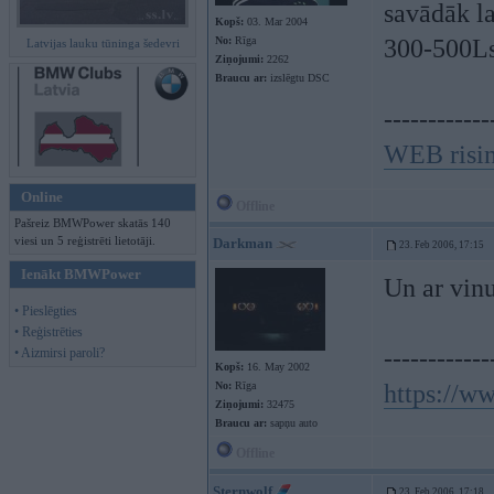
savādāk la
Kopš:
03. Mar 2004
No:
Rīga
300-500Ls
Latvijas lauku tūninga šedevri
Ziņojumi:
2262
Braucu ar:
izslēgtu DSC
------------
WEB risi
Online
Offline
Pašreiz BMWPower skatās 140
viesi un 5 reģistrēti lietotāji.
Darkman
23. Feb 2006, 17:15
Ienākt BMWPower
Un ar vin
• Pieslēgties
• Reģistrēties
------------
• Aizmirsi paroli?
Kopš:
16. May 2002
No:
Rīga
https://w
Ziņojumi:
32475
Braucu ar:
sapņu auto
Offline
Sternwolf
23. Feb 2006, 17:18