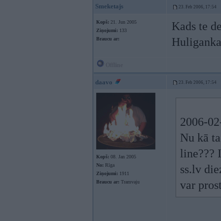
Smeketajs
23. Feb 2006, 17:54
Kopš:
21. Jun 2005
Kads te d
Ziņojumi:
133
Huliganka
Braucu ar:
Offline
daavo
23. Feb 2006, 17:54
2006-02-
Nu kā t
line??? 
Kopš:
08. Jan 2005
No:
Rīga
ss.lv di
Ziņojumi:
1911
var pros
Braucu ar:
Tramvaju