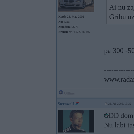
Ai nu za
Gribu uz
Kopš:
28. May 2002
No:
Rīga
Ziņojumi:
3275
Braucu ar:
435iX un M6
pa 300 -5
------------
www.radar
Offline
Sternwolf
23. Feb 2006, 17:32
DD domā 
Nu labi ta