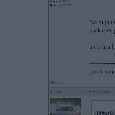
Ziņojumi:
50162
Braucu ar:
HH-325
Nu tu jau 
paskaties 
un krutu h
------------
раз пошла
Offline
Rons
23. Feb 2006, 17:32
2006-02-