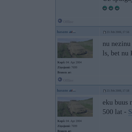
Offline
hasans
23. Feb 2006, 17:56
nu nezinu
ls, bet n
Kopš:
04. Apr 2004
Ziņojumi:
7699
Braucu ar:
Offline
hasans
23. Feb 2006, 17:58
eku buus 
500 lat -
S
Kopš:
04. Apr 2004
Ziņojumi:
7699
Braucu ar: