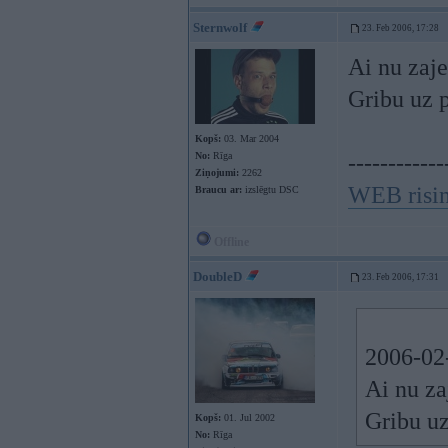
Sternwolf
23. Feb 2006, 17:28
Ai nu zaje
Gribu uz 
Kopš:
03. Mar 2004
No:
Rīga
------------
Ziņojumi:
2262
WEB risi
Braucu ar:
izslēgtu DSC
Offline
DoubleD
23. Feb 2006, 17:31
2006-02-
Ai nu za
Gribu uz
Kopš:
01. Jul 2002
No:
Rīga