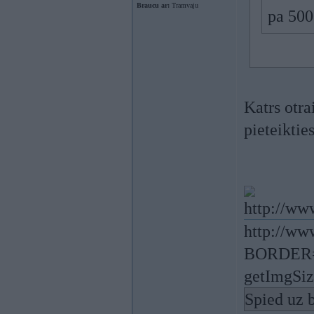
Braucu ar:
Tramvaju
pa 500
Katrs otra
pieteikties
http://ww
BORDER="0
getImgSize
Spied uz b