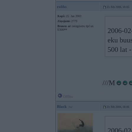
roliks
23. Feb 2006, 18:05
Kopš:
25. Jan 2003
Ziņojumi:
2779
Braucu ar:
neizgrieztu dpf un
2006-02-
EX80**
eku buus
500 lat 
///M
Offline
Black
23. Feb 2006, 18:06
2006-02-