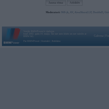
Jauna tēma
Atbildēt
Moderatori:
968-jk
,
AV
,
AiwaShuraLLP
,
DoubleD
,
Gir
Vortāls BMWPower.lv darbojas
kopš 2002. gada 14. maija. Tas nav auto klubs un nav saistīts ar
Galvena
|
Fo
BMW AG.
Par BMWPower
|
Kontakti
|
Reklāma