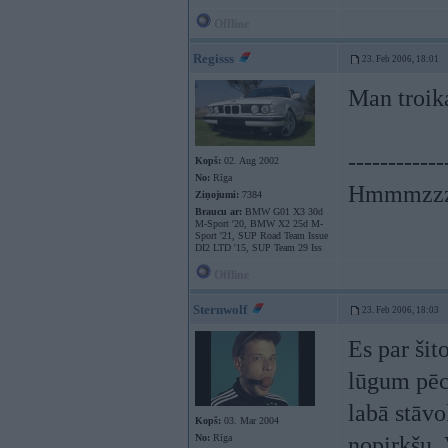
Offline
Regisss
23. Feb 2006, 18:01
Man troika
------------
Kopš:
02. Aug 2002
No:
Rīga
Hmmmzzzz
Ziņojumi:
7384
Braucu ar:
BMW G01 X3 30d
M-Sport '20, BMW X2 25d M-
Sport '21, SUP Road Team Issue
DI2 LTD '15, SUP Team 29 Iss
Offline
Sternwolf
23. Feb 2006, 18:03
Es par šit
lūgum pēc 
labā stāvo
Kopš:
03. Mar 2004
No:
Rīga
nopirkšu. 