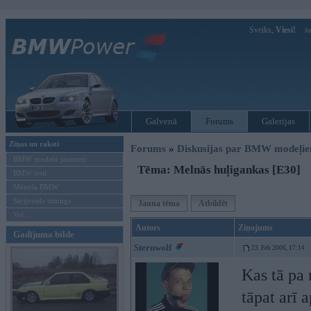
Sveiks,
Viesi!
Ie
Galvenā
Forums
Galerijas
Ziņas un raksti
Forums
»
Diskusijas par BMW modeļi
BMW modeļu jaunumi
Tēma: Melnās huļigankas [E30]
BMW testi
Mēneša BMW
Sērijveida tūnings
Jauna tēma
Atbildēt
Vel...
Autors
Ziņojums
Gadījuma bilde
Sternwolf
23. Feb 2006, 17:14
Kas tā pa 
tāpat arī 