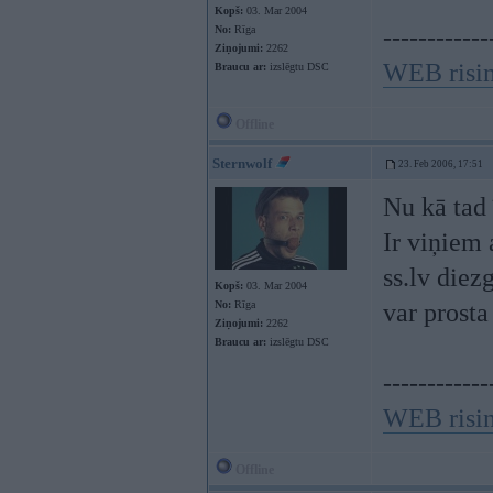
Kopš:
03. Mar 2004
No:
Rīga
------------
Ziņojumi:
2262
WEB risi
Braucu ar:
izslēgtu DSC
Offline
Sternwolf
23. Feb 2006, 17:51
Nu kā tad
Ir viņiem 
ss.lv diez
Kopš:
03. Mar 2004
No:
Rīga
var prosta
Ziņojumi:
2262
Braucu ar:
izslēgtu DSC
------------
WEB risi
Offline