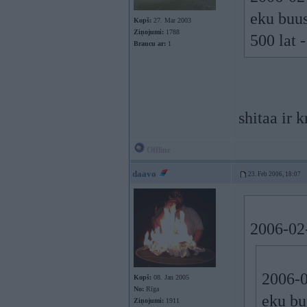
eku buus
Kopš:
27. Mar 2003
Ziņojumi:
1788
500 lat 
Braucu ar:
1
shitaa ir 
Offline
daavo
23. Feb 2006, 18:07
2006-02-
2006-0
Kopš:
08. Jan 2005
No:
Rīga
eku bu
Ziņojumi:
1911