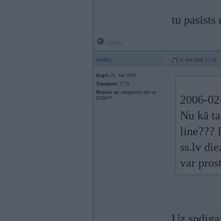
tu pasists
Offline
roliks
23. Feb 2006, 17:54
Kopš:
25. Jan 2003
Ziņojumi:
2779
Braucu ar:
neizgrieztu dpf un
2006-02-
EX80**
Nu kā t
line??? 
ss.lv di
var pros
Uz spdiga