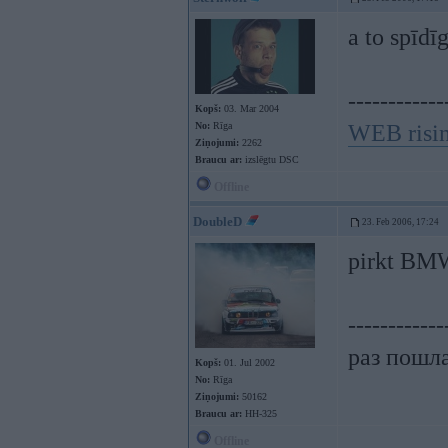
a to spīdī
------------
Kopš:
03. Mar 2004
No:
Rīga
WEB risi
Ziņojumi:
2262
Braucu ar:
izslēgtu DSC
Offline
DoubleD
23. Feb 2006, 17:24
pirkt BMW
------------
раз пошла
Kopš:
01. Jul 2002
No:
Rīga
Ziņojumi:
50162
Braucu ar:
HH-325
Offline