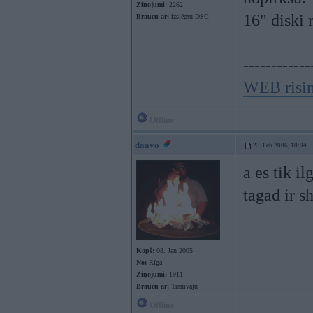
Ziņojumi:
2262
16" disk
Braucu ar:
izslēgtu DSC
------------
WEB risi
Offline
daavo
23. Feb 2006, 18:04
a es tik i
tagad ir s
Kopš:
08. Jan 2005
No:
Rīga
Ziņojumi:
1911
Braucu ar:
Tramvaju
Offline