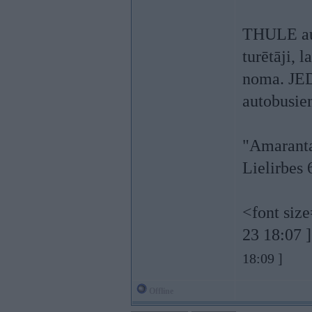
THULE aut
turētāji, 
noma. JED
autobusie
"Amarant
Lielirbes 
<font siz
23 18:07 
18:09 ]
Offline