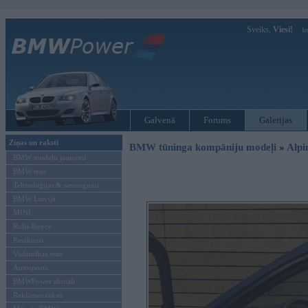
Sveiks,
Viesi!
Ie
Galvenā
Forums
Galerijas
Ziņas un raksti
BMW tūninga kompāniju modeļi
»
Alpi
BMW modeļu jaunumi
BMW testi
Tehnoloģijas & sasniegumi
BMW Latvijā
MINI
Rolls-Royce
Pasākumi
Vadāmības tests
Autosports
BMWPower aktuāli
Reklāmas raksti