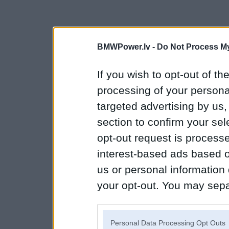
BMWPower.lv -
Do Not Process My
If you wish to opt-out of the
processing of your personal
targeted advertising by us
section to confirm your sel
opt-out request is proces
interest-based ads based o
us or personal information d
your opt-out. You may separ
disclosure of your personal
IAB’s list of downstream pa
Personal Data Processing Opt Outs