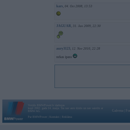
kars
,
04. Oct 2008, 13:53
JAGUAR
,
31. Jan 2009, 22:30
aury3123
,
12. Nov 2010, 22:28
nekas ipass
Vortāls BMWPower.lv darbojas
kopš 2002. gada 14. maija. Tas nav auto klubs un nav saistīts ar
Galvena
|
Fo
BMW AG.
Par BMWPower
|
Kontakti
|
Reklāma