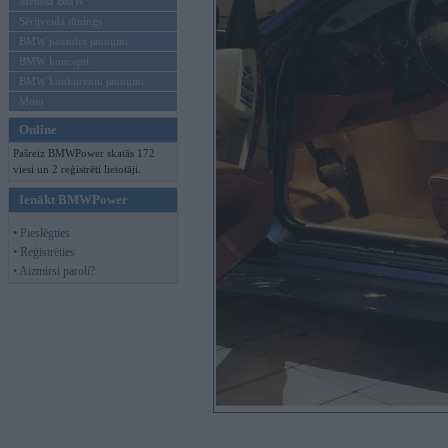
Mēneša BMW
Sērijveida tūnings
BMW pasaules jaunumi
BMW koncepti
BMW konkurentu jaunumi
Moto
Online
Pašreiz BMWPower skatās 172
viesi un 2 reģistrēti lietotāji.
Ienākt BMWPower
• Pieslēgties
• Reģistrēties
• Aizmirsi paroli?