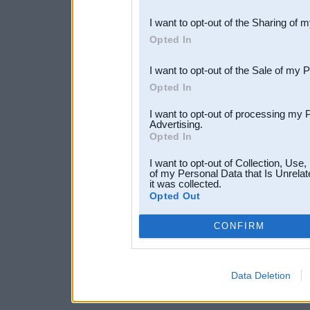
also be disclosed by us to 
I want to opt-out of the Sharing of 
Downstream Participants
th
Opted In
third parties.
I want to opt-out of the Sale of my 
Opted In
I want to opt-out of processing my 
Advertising.
Opted In
I want to opt-out of Collection, Use
of my Personal Data that Is Unrelat
it was collected.
Opted Out
CONFIRM
Data Deletion