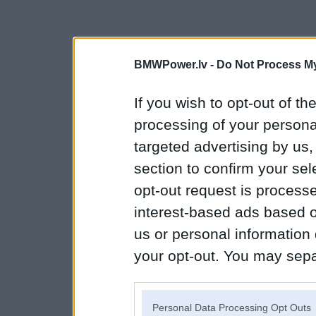
BMWPower.lv -
Do Not Process My
If you wish to opt-out of the
processing of your personal
targeted advertising by us
section to confirm your sel
opt-out request is proces
interest-based ads based o
us or personal information d
your opt-out. You may separ
disclosure of your personal
IAB’s list of downstream pa
Personal Data Processing Opt Outs