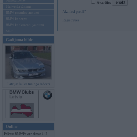
Mēneša BMW
Atcerēties
Sērijveida tūnings
Aizmirsi paroli?
BMW pasaules jaunumi
BMW koncepti
Reģistrēties
BMW konkurentu jaunumi
Moto
Gadījuma bilde
Latvijas lauku tūninga šedevri
Online
Pašreiz BMWPower skatās 142