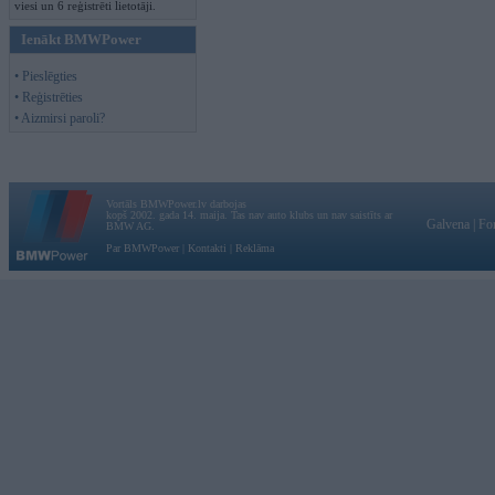
viesi un 6 reģistrēti lietotāji.
Ienākt BMWPower
• Pieslēgties
• Reģistrēties
• Aizmirsi paroli?
Vortāls BMWPower.lv darbojas
kopš 2002. gada 14. maija. Tas nav auto klubs un nav saistīts ar
Galvena
|
Fo
BMW AG.
Par BMWPower
|
Kontakti
|
Reklāma