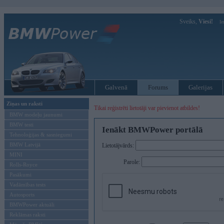
Sveiks,
Viesi!
Ie
Galvenā
Forums
Galerijas
Ziņas un raksti
Tikai reģistrēti lietotāji var pievienot atbildes!
BMW modeļu jaunumi
BMW testi
Ienākt BMWPower portālā
Tehnoloģijas & sasniegumi
BMW Latvijā
Lietotājvārds:
MINI
Parole:
Rolls-Royce
Pasākumi
Vadāmības tests
Autosports
BMWPower aktuāli
Reklāmas raksti