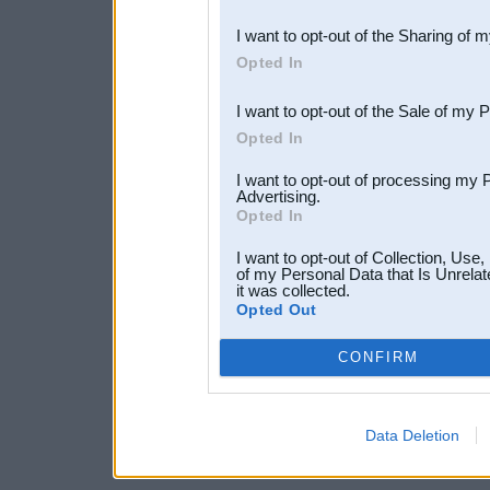
also be disclosed by us to 
I want to opt-out of the Sharing of 
Downstream Participants
th
Opted In
third parties.
I want to opt-out of the Sale of my 
Opted In
I want to opt-out of processing my 
Advertising.
Opted In
I want to opt-out of Collection, Use
of my Personal Data that Is Unrelat
it was collected.
Opted Out
CONFIRM
Data Deletion