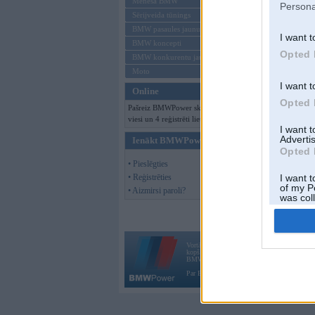
Mēneša BMW
Persona
Sērijveida tūnings
BMW pasaules jaunumi
I want t
BMW koncepti
Opted 
BMW konkurentu jaunumi
Moto
I want t
Online
Opted 
Pašreiz BMWPower skatās 109
viesi un 4 reģistrēti lietotāji.
I want 
Advertis
Ienākt BMWPower
Opted 
• Pieslēgties
• Reģistrēties
I want t
of my P
• Aizmirsi paroli?
was col
Opted 
Vortāls BMWPower.lv darbojas
kopš 2002. gada 14. maija. Tas nav auto klubs
BMW AG.
Par BMWPower
|
Kontakti
|
Reklāma