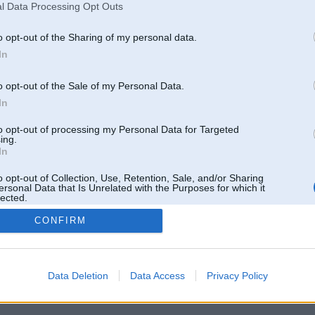
l Data Processing Opt Outs
o opt-out of the Sharing of my personal data.
In
o opt-out of the Sale of my Personal Data.
In
to opt-out of processing my Personal Data for Targeted
ing.
In
o opt-out of Collection, Use, Retention, Sale, and/or Sharing
ersonal Data that Is Unrelated with the Purposes for which it
lected.
Out
CONFIRM
 un nav saistīts ar
Galvena
|
Forums
|
Galerijas
|
Reģistrācija
|
Lietotaāji
|
Meklētājs
|
Reklā
Data Deletion
Data Access
Privacy Policy