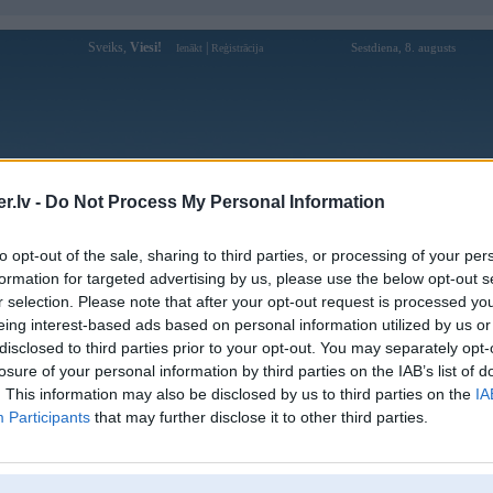
Sveiks,
Viesi!
|
Sestdiena, 8. augusts
Ienākt
Reģistrācija
Forums
Galerijas
Reģistrācija
Lietotāji
Meklētājs
.lv -
Do Not Process My Personal Information
Lietotāja Smeketajs profils
to opt-out of the sale, sharing to third parties, or processing of your per
formation for targeted advertising by us, please use the below opt-out s
Lietotājvārds:
Smeketajs
r selection. Please note that after your opt-out request is processed y
eing interest-based ads based on personal information utilized by us or
Ziņojumi forumā:
133
disclosed to third parties prior to your opt-out. You may separately opt-
Pēdējie ziņojumi forumā
[
]
losure of your personal information by third parties on the IAB’s list of
. This information may also be disclosed by us to third parties on the
IA
Participants
that may further disclose it to other third parties.