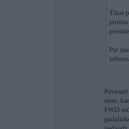
Tikai 
pirmas
piesiti
Par jau
inform
Pavasarī
tiem, ka
FWD mūsu
gadalaik
nedaudz