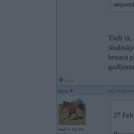
nepami
Tieši tā,
sludināju
braucu p
gadījumu
Offline
Maxis
27. Feb 2021, 18:
27 Feb
Kopš:
15. May 2002