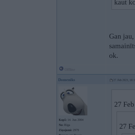
kaut ko
Gan jau,
samainīts
ok.
Offline
Domeniks
27. Feb 2021, 18:
27 Feb
Kopš:
14. Jun 2004
27 F
No:
Rīga
Ziņojumi:
2979