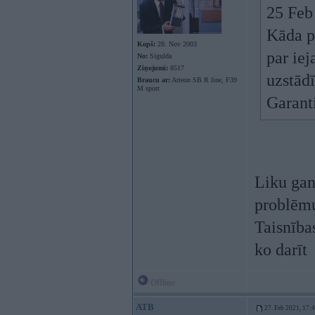
25 Feb
Kāda p
Kopš:
28. Nov 2003
par iej
No:
Sigulda
Ziņojumi:
8517
uzstād
Braucu ar:
Arteon SB R line, F39
M sport
Garant
Liku gan
problēmu
Taisnība
ko darīt
Offline
ATB
27. Feb 2021, 17: