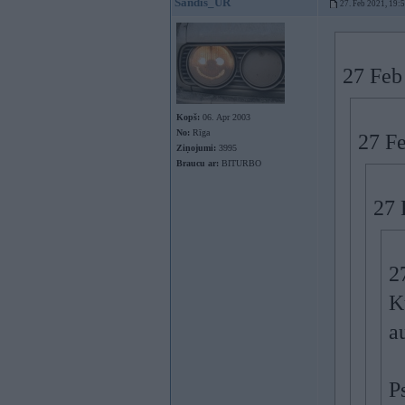
Sandis_UR
27. Feb 2021, 19:
27 Feb
Kopš:
06. Apr 2003
No:
Rīga
27 F
Ziņojumi:
3995
Braucu ar:
BITURBO
27 
2
Ku
a
P