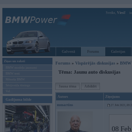
Sveiks,
Viesi!
Ie
Galvenā
Forums
Galerijas
Ziņas un raksti
Forums
»
Vispārējās diskusijas
»
BMW G
BMW modeļu jaunumi
Tēma: Jaunu auto diskusijas
BMW testi
Mēneša BMW
Sērijveida tūnings
Jauna tēma
Atbildēt
Vel...
Autors
Ziņojums
Gadījuma bilde
mmartins
27. Feb 2021, 09:
08 Feb