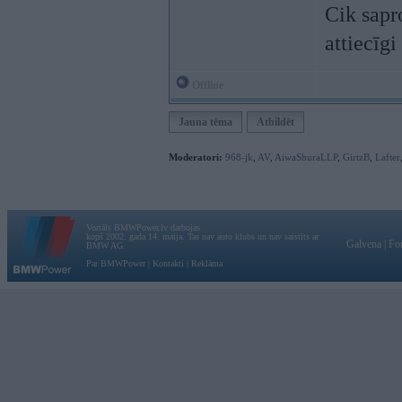
Cik sapr
attiecīg
Offline
Jauna tēma
Atbildēt
Moderatori:
968-jk
,
AV
,
AiwaShuraLLP
,
GirtzB
,
Lafter
Vortāls BMWPower.lv darbojas
kopš 2002. gada 14. maija. Tas nav auto klubs un nav saistīts ar
Galvena
|
Fo
BMW AG.
Par BMWPower
|
Kontakti
|
Reklāma