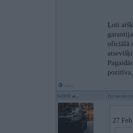
Ļoti atšķ
garantija
oficiālā 
atsevišķi
Pagaidām
pozitīva
Offline
0xFFFF
27. Feb 2021, 21:
27 Feb