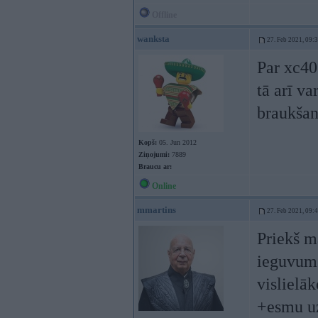
Offline
wanksta
27. Feb 2021, 09:
Par xc40
tā arī v
braukšan
Kopš:
05. Jun 2012
Ziņojumi:
7889
Braucu ar:
Online
mmartins
27. Feb 2021, 09:
Priekš m
ieguvums
vislielā
+esmu uz