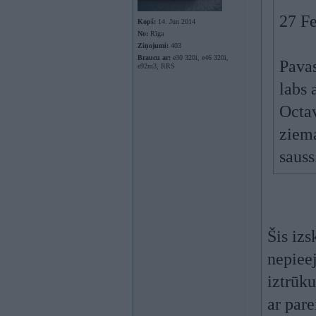
27 F
Kopš:
14. Jun 2014
No:
Rīga
Ziņojumi:
403
Braucu ar:
e30 320i, e46 320i,
Pavas
e92m3, RRS
labs 
Octav
ziema
sauss
Šis iz
nepiee
iztrūku
ar pare