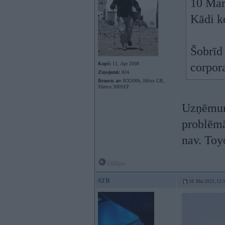
10 Mar
Kādi k
Šobrīd 
Kopš:
11. Apr 2008
corpora
Ziņojumi:
824
Braucu ar:
RX500h, Hilux GR,
Sherco 300SEF
Uzņēmumā
problēmā
nav. Toy
Offline
ATB
18. Mar 2021, 13: