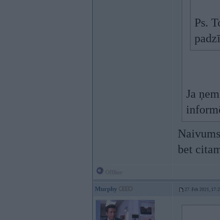
Ps. T
padzī
Ja ņem 
inform
Naivums.
bet cita
Offline
Murphy
27. Feb 2021, 17: