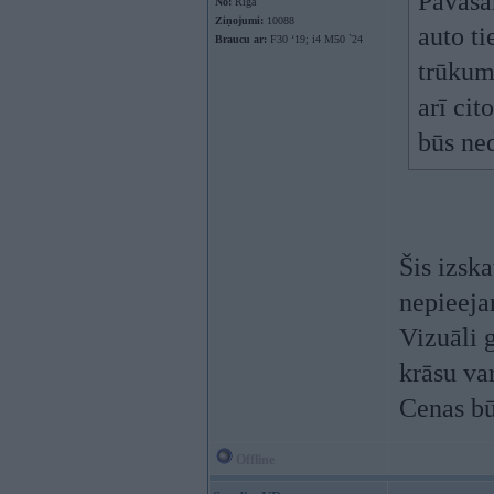
Pavasar
No:
Rīga
Ziņojumi:
10088
auto t
Braucu ar:
F30 ‘19; i4 M50 `24
trūkum
arī cit
būs ne
Šis izsk
nepieeja
Vizuāli 
krāsu va
Cenas bū
Offline