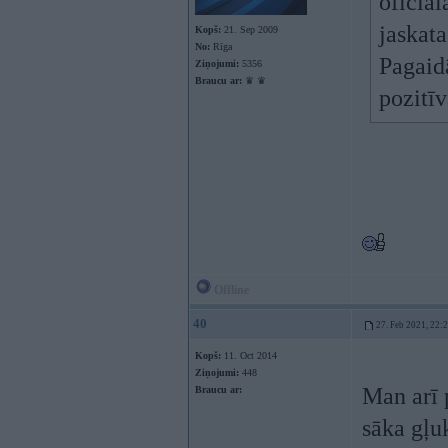
oficiāl
jaskata
Kopš:
21. Sep 2009
No:
Rīga
Pagaid
Ziņojumi:
5356
Braucu ar:
♛ ♛
pozitī
Offline
40
27. Feb 2021, 22:
Kopš:
11. Oct 2014
Ziņojumi:
448
Man arī 
Braucu ar:
sāka gļuk