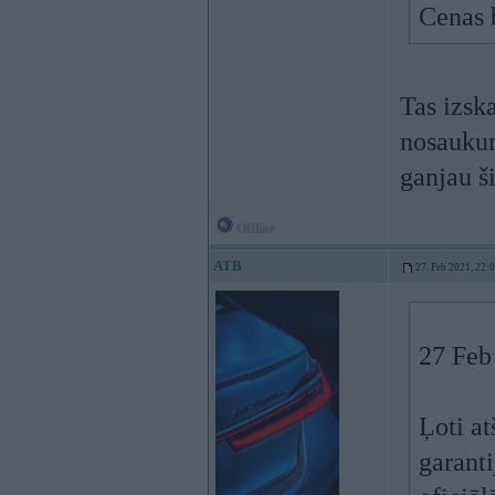
Cenas 
Tas izs
nosaukum
ganjau š
Offline
ATB
27. Feb 2021, 22:
27 Feb
Ļoti at
garanti