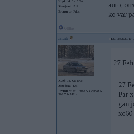
Kopš:
14. Sep 2004
auto, otr
Ziņojumi:
1718
Braucu ar:
Prius
ko var p
Offline
smudo
27. Feb 2021, 10:
27 Feb
Kopš:
18. Jan 2015
27 F
Ziņojumi:
4297
Braucu ar:
944 turbo & Cayman &
Par x
330iX & 540ix
gan j
xc60 