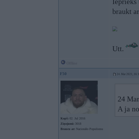
Iepriekš 
braukt a
Utt.
Offline
F50
24. Mar 2021, 16:
24 Mar
A ja n
Kopš:
02. Jul 2016
Ziņojumi:
3018
Braucu ar:
Nacionālo Populismu