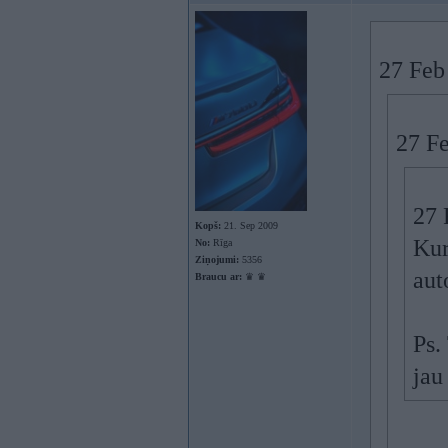
27 Feb
27 F
27 
Kopš:
21. Sep 2009
Kur
No:
Rīga
Ziņojumi:
5356
aut
Braucu ar:
♛ ♛
Ps.
jau