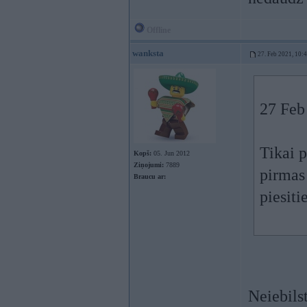
Offline
wanksta
27. Feb 2021, 10:
27 Feb
Tikai 
Kopš:
05. Jun 2012
Ziņojumi:
7889
pirmas
Braucu ar:
piesiti
Neiebilst