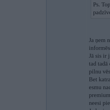
Ps. Top
padzīv
Ja ņem n
informēs
Jā sis ir
tad tadā
pilnu vēs
Bet katr
esmu nac
premiums
neesi pi