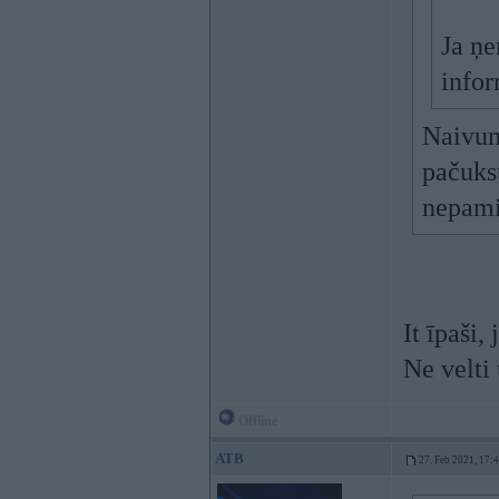
Ja ņe
infor
Naivum
pačukst
nepami
It īpaši,
Ne velti
Offline
ATB
27. Feb 2021, 17: