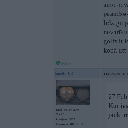
auto neva
paaudzes
līdzīgu p
nevarētu 
golfs ir 
kopā utt
Online
Sandis_UR
27. Feb 2021, 15:
27 Feb
Kur ies
Kopš:
06. Apr 2003
jauku
No:
Rīga
Ziņojumi:
3995
Braucu ar:
BITURBO