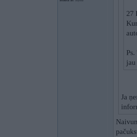
Braucu ar:
Toyota
27 
Kur
aut
Ps.
jau
Ja ņe
infor
Naivum
pačukst