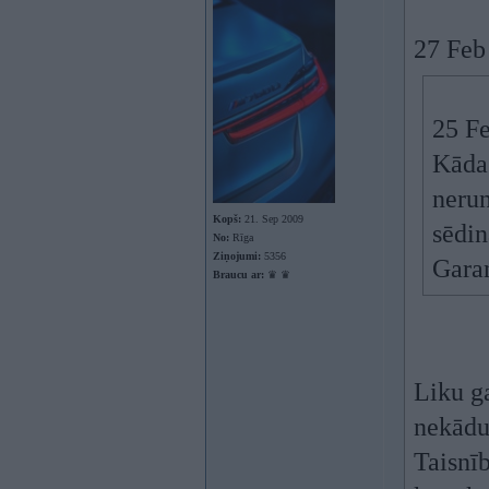
27 Feb
25 F
Kāda
nerun
Kopš:
21. Sep 2009
sēdin
No:
Rīga
Ziņojumi:
5356
Garan
Braucu ar:
♛ ♛
Liku g
nekādu
Taisnīb