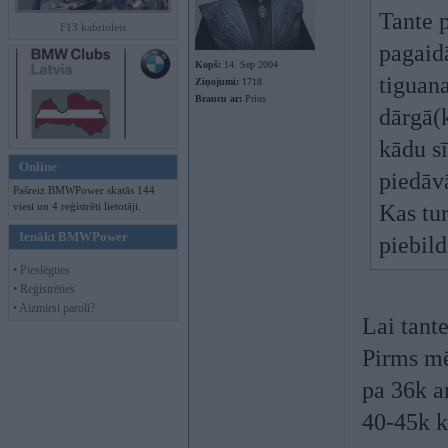
Tante p
F13 kabriolets
pagaid
Kopš:
14. Sep 2004
tiguana
Ziņojumi:
1718
Braucu ar:
Prius
dārgā(
kādu sī
Online
piedāv
Pašreiz BMWPower skatās 144
viesi un 4 reģistrēti lietotāji.
Kas tur
Ienākt BMWPower
piebil
• Pieslēgties
• Reģistrēties
• Aizmirsi paroli?
Lai tant
Pirms mē
pa 36k a
40-45k k