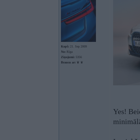
Kopš:
21. Sep 2009
No:
Rīga
Ziņojumi:
5356
Braucu ar:
♛ ♛
Yes! Beid
minimāl