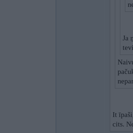
n
Ja 
tev
Naivu
pačuk
nepam
It īpaš
cits. N