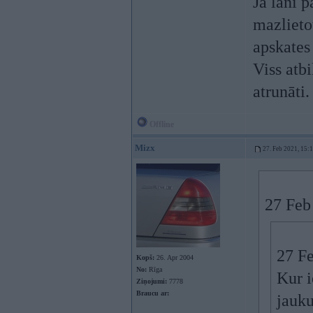
Ja lani 
mazlieto
apskates 
Viss atb
atrunāti.
Offline
Mizx
27. Feb 2021, 15:
27 Feb
27 F
Kopš:
26. Apr 2004
No:
Rīga
Kur i
Ziņojumi:
7778
Braucu ar:
jauk