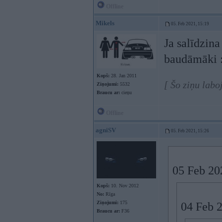
Offline
Mikels
05. Feb 2021, 15:19
Ja salīdzin
baudāmāki 
Kopš:
28. Jan 2011
[ Šo ziņu labo
Ziņojumi:
5532
Braucu ar:
cieņu
Offline
agniSV
05. Feb 2021, 15:26
05 Feb 20
Kopš:
10. Nov 2012
No:
Rīga
Ziņojumi:
175
04 Feb 
Braucu ar:
F36