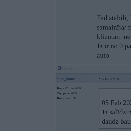
Tad stabili,
samainīja/ p
klientam ne
Ja ir no 0 p
auto
Offline
bum_bumz
05. Feb 2021, 16:19
Kopš:
05. Jan 2006
Ziņojumi:
7630
Braucu ar:
E34
05 Feb 20
Ja salīdzi
daudz bau