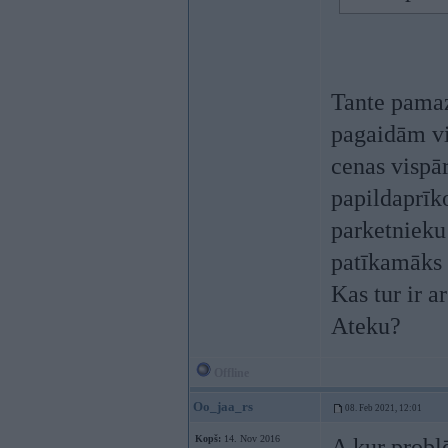
Tante pamaz
pagaidām vi
cenas vispār
papildaprīk
parketnieku 
patīkamāks
Kas tur ir a
Ateku?
Offline
Oo_jaa_rs
08. Feb 2021, 12:01
Kopš:
14. Nov 2016
A kur problē