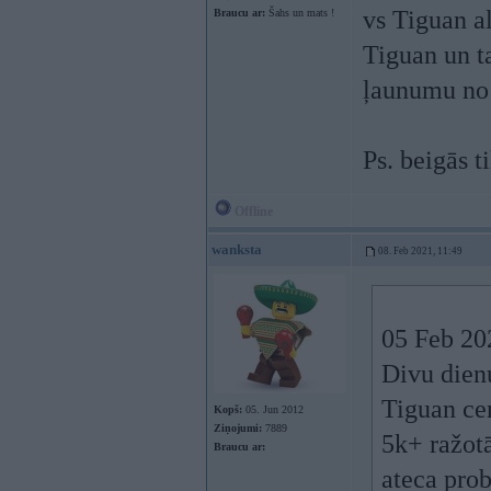
vs Tiguan al
Braucu ar:
Šahs un mats !
Tiguan un ta
ļaunumu no 
Ps. beigās t
Offline
wanksta
08. Feb 2021, 11:49
05 Feb 20
Divu dienu
Tiguan cen
Kopš:
05. Jun 2012
Ziņojumi:
7889
5k+ ražotā
Braucu ar:
ateca prob