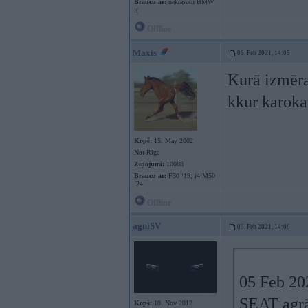
Braucu ar:
nekrāsotu BMW
:(
Offline
Maxis
05. Feb 2021, 14:05
Kurā izmēra
kkur karoka
Kopš:
15. May 2002
No:
Rīga
Ziņojumi:
10088
Braucu ar:
F30 ‘19; i4 M50
`24
Offline
agniSV
05. Feb 2021, 14:09
05 Feb 20
SEAT agrā
Kopš:
10. Nov 2012