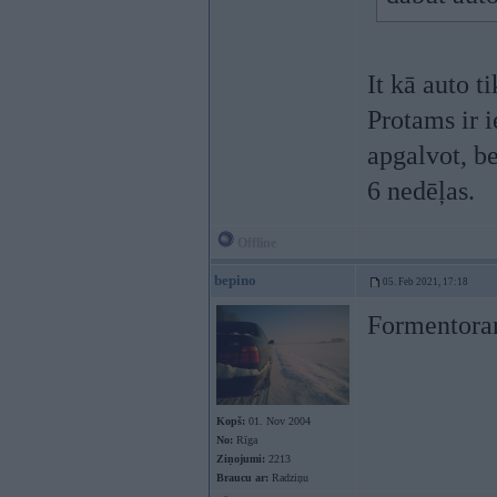
It kā auto t
Protams ir i
apgalvot, be
6 nedēļas.
Offline
bepino
05. Feb 2021, 17:18
Formentoram
Kopš:
01. Nov 2004
No:
Rīga
Ziņojumi:
2213
Braucu ar:
Radziņu