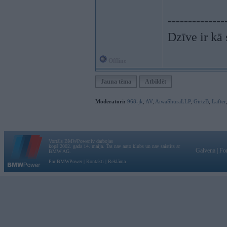
--------------
Dzīve ir kā 
Offline
Jauna tēma
Atbildēt
Moderatori:
968-jk
,
AV
,
AiwaShuraLLP
,
GirtzB
,
Lafter
Vortāls BMWPower.lv darbojas
kopš 2002. gada 14. maija. Tas nav auto klubs un nav saistīts ar
Galvena
|
Fo
BMW AG.
Par BMWPower
|
Kontakti
|
Reklāma