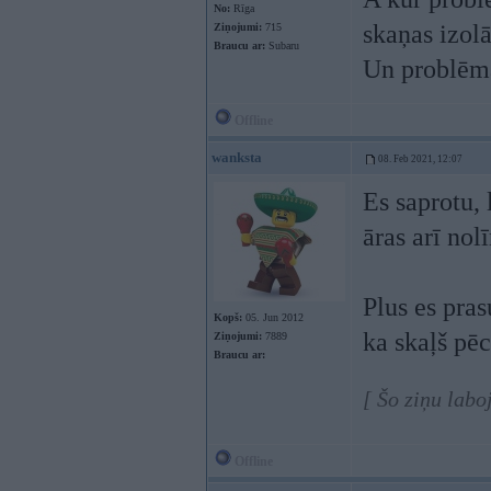
No:
Rīga
skaņas izol
Ziņojumi:
715
Braucu ar:
Subaru
Un problēma
Offline
wanksta
08. Feb 2021, 12:07
Es saprotu, 
āras arī nol
Plus es pras
Kopš:
05. Jun 2012
ka skaļš pēc
Ziņojumi:
7889
Braucu ar:
[ Šo ziņu labo
Offline