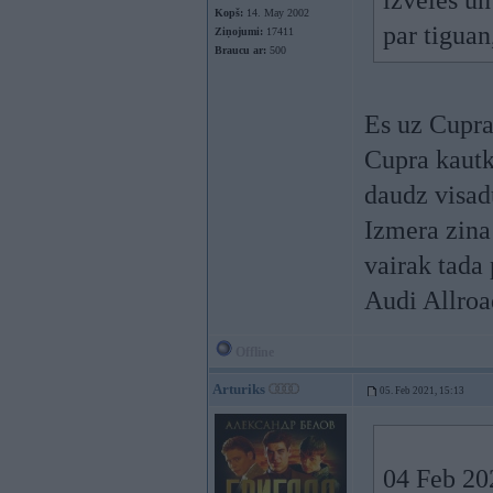
izvēles un 
Kopš:
14. May 2002
par tiguan
Ziņojumi:
17411
Braucu ar:
500
Es uz Cupra
Cupra kautka
daudz visad
Izmera zina
vairak tada 
Audi Allroa
Offline
Arturiks
05. Feb 2021, 15:13
04 Feb 20