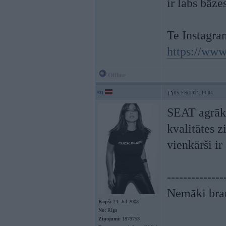
ir labs bāz
Te Instagram
https://www
Offline
sn
05. Feb 2021, 14:04
SEAT agrāk 
kvalitātes zi
vienkārši ir
--------------
Nemāki brau
Kopš:
24. Jul 2008
No:
Rīga
Ziņojumi:
1879753