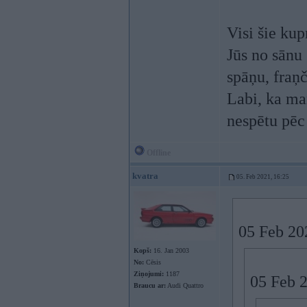
Visi šie kup
Jūs no sānu 
spāņu, fraņč
Labi, ka man
nespētu pēc
Offline
kvatra
05. Feb 2021, 16:25
05 Feb 20
Kopš:
16. Jan 2003
No:
Cēsis
Ziņojumi:
1187
05 Feb 
Braucu ar:
Audi Quattro