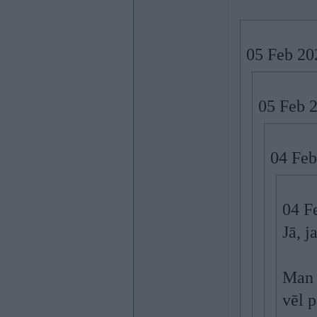
05 Feb 20
05 Feb 
04 Feb
04 F
Jā, j
Man a
vēl 