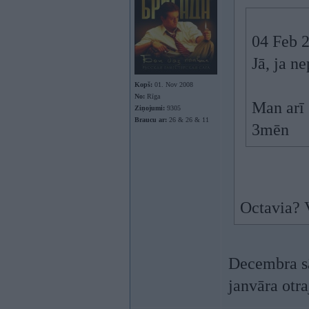
04 Feb 
Jā, ja n
Kopš:
01. Nov 2008
No:
Rīga
Man arī 
Ziņojumi:
9305
Braucu ar:
26 & 26 & 11
3mēn
Octavia? V
Decembra sā
janvāra otra