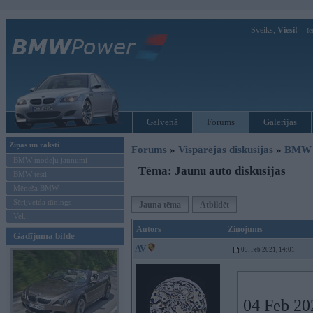
Sveiks,
Viesi!
Ie
Galvenā
Forums
Galerijas
Ziņas un raksti
Forums
»
Vispārējās diskusijas
»
BMW G
BMW modeļu jaunumi
Tēma: Jaunu auto diskusijas
BMW testi
Mēneša BMW
Sērijveida tūnings
Jauna tēma
Atbildēt
Vel...
Autors
Ziņojums
Gadījuma bilde
AV
05. Feb 2021, 14:01
04 Feb 20