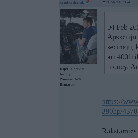
kamikadzemk
22. Feb 2021, 15:44
04 Feb 20
Apskatiju
secinaju, 
ari 400l ti
money. Ar
Kopš:
18. Apr 2006
No:
Rīga
Ziņojumi:
3436
Braucu ar:
https://www
390hp/4378
Rakstamies 