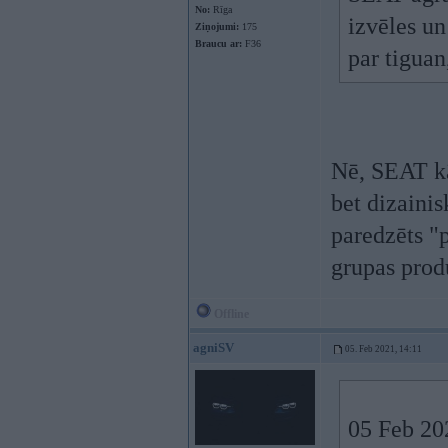
No:
Rīga
izvēles un 
Ziņojumi:
175
Braucu ar:
F36
par tiguan
Nē, SEAT kā
bet dizainis
paredzēts "
grupas prod
Offline
agniSV
05. Feb 2021, 14:11
05 Feb 20