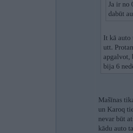
Ja ir no
dabūt au
It kā auto
utt. Prota
apgalvot, 
bija 6 ned
Mašīnas tik
un Karoq tie
nevar būt at
kādu auto ta