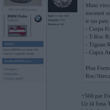
Mani visva
BMW E64 M6 kabriolets
nocenot s
Kopš:
14. May 2002
ir tas pats
Ziņojumi:
17411
Braucu ar:
500
- Curpa F
- T-Roc R
- Tiguan 
Online
Pašreiz BMWPower skatās 144
- Cupra A
viesi un 1 reģistrēti lietotāji.
Ienākt BMWPower
Plus Forme
• Pieslēgties
• Reģistrēties
Roc/Ateca
• Aizmirsi paroli?
+500 par For
Uz tā fona 