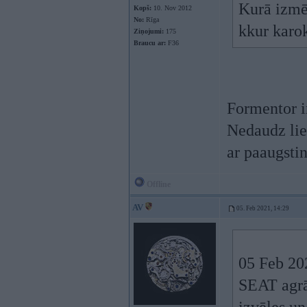
Kurā izmē
Kopš:
10. Nov 2012
No:
Rīga
kkur karo
Ziņojumi:
175
Braucu ar:
F36
Formentor i
Nedaudz lie
ar paaugstin
Offline
AV
05. Feb 2021, 14:29
05 Feb 20
SEAT agrā