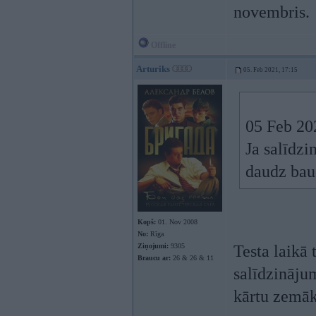
novembris.
Offline
Arturiks
05. Feb 2021, 17:15
05 Feb 20
Ja salīdzi
daudz bau
Kopš:
01. Nov 2008
No:
Rīga
Ziņojumi:
9305
Testa laikā 
Braucu ar:
26 & 26 & 11
salīdzinājum
kārtu zemāk