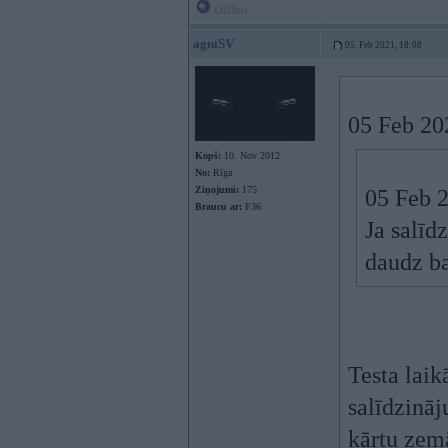
Offline
agniSV
05. Feb 2021, 18:08
05 Feb 20
Kopš:
10. Nov 2012
No:
Rīga
Ziņojumi:
175
05 Feb 
Braucu ar:
F36
Ja salīd
daudz b
Testa laik
salīdzināj
kārtu zem