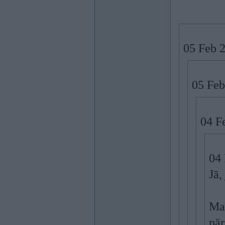
05 Feb 
05 Feb
04 F
04 
Jā,
Man
pār