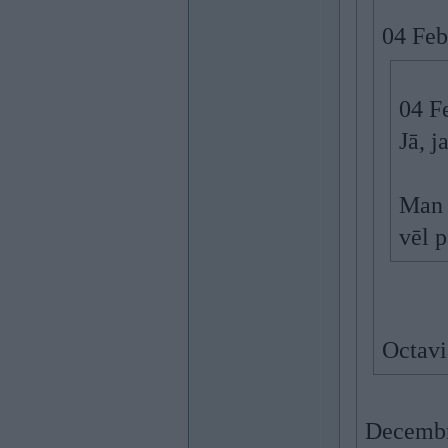
04 Feb
04 F
Jā, j
Man a
vēl 
Octavi
Decembra