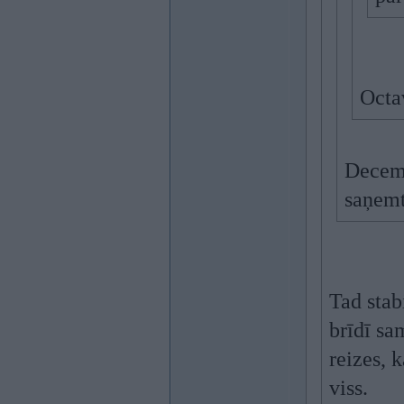
Octa
Decemb
saņemt
Tad stab
brīdī sam
reizes, 
viss.