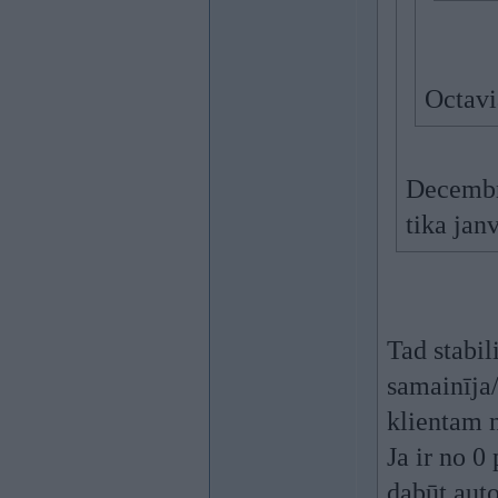
Octavi
Decembra
tika jan
Tad stabil
samainīja/
klientam n
Ja ir no 0
dabūt aut