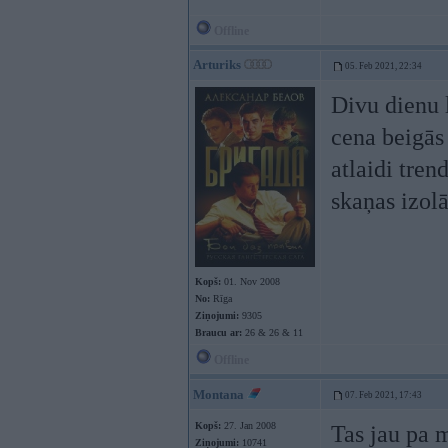
Offline
Arturiks
05. Feb 2021, 22:34
Divu dienu l
cena beigās
atlaidi tren
skaņas izolā
Kopš:
01. Nov 2008
No:
Rīga
Ziņojumi:
9305
Braucu ar:
26 & 26 & 11
Offline
Montana
07. Feb 2021, 17:43
Kopš:
27. Jan 2008
Tas jau pa 
Ziņojumi:
10741