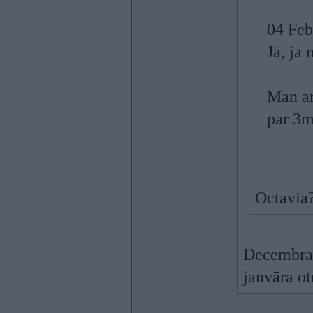
04 Feb
Jā, ja
Man ar
par 3
Octavia?
Decembra 
janvāra ot