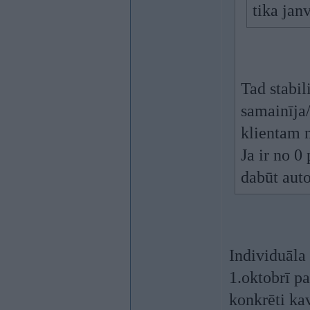
tika jan
Tad stabil
samainīja/
klientam n
Ja ir no 0
dabūt aut
Individuāla
1.oktobrī pa
konkrēti ka