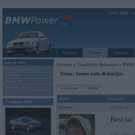
Sveiks,
Viesi!
Ie
Galvenā
Forums
Galerijas
Ziņas un raksti
Forums
»
Vispārējās diskusijas
»
BMW G
BMW modeļu jaunumi
Tēma: Jaunu auto diskusijas
BMW testi
Mēneša BMW
Sērijveida tūnings
Jauna tēma
Atbildēt
Vel...
Autors
Ziņojums
Gadījuma bilde
Arsmens
24. Mar 2021, 17
Besī tai