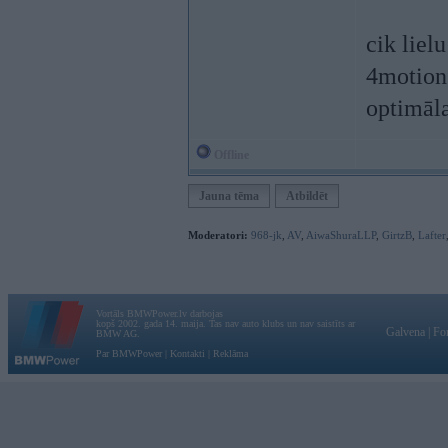
cik liel
4motion 
optimāl
Offline
Jauna tēma
Atbildēt
Moderatori:
968-jk
,
AV
,
AiwaShuraLLP
,
GirtzB
,
Lafter
Vortāls BMWPower.lv darbojas
kopš 2002. gada 14. maija. Tas nav auto klubs un nav saistīts ar
Galvena
|
Fo
BMW AG.
Par BMWPower
|
Kontakti
|
Reklāma