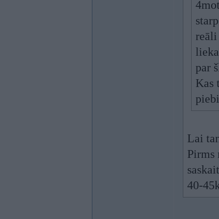
4mot
star
reāl
liek
par 
Kas t
pieb
Lai ta
Pirms 
saskai
40-45k