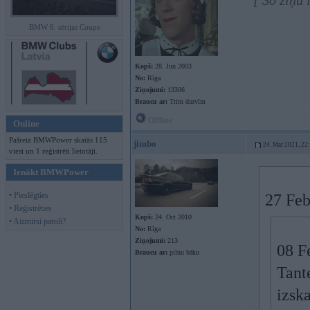
[ Šo ziņu
BMW 6. sērijas Coupe
Kopš:
28. Jun 2003
No:
Rīga
Ziņojumi:
13306
Braucu ar:
Trim durvīm
Offline
Online
Pašreiz BMWPower skatās 115
jimbo
24. Mar 2021, 22
viesi un 1 reģistrēti lietotāji.
Ienākt BMWPower
• Pieslēgties
27 Feb
• Reģistrēties
Kopš:
24. Oct 2010
• Aizmirsi paroli?
No:
Rīga
Ziņojumi:
213
08 F
Braucu ar:
pilnu bāku
Tant
izska