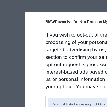
BMWPower.lv -
Do Not Process My
If you wish to opt-out of the
processing of your personal
targeted advertising by us
section to confirm your sel
opt-out request is proces
interest-based ads based o
us or personal information d
your opt-out. You may separ
disclosure of your personal
IAB’s list of downstream pa
Personal Data Processing Opt Outs