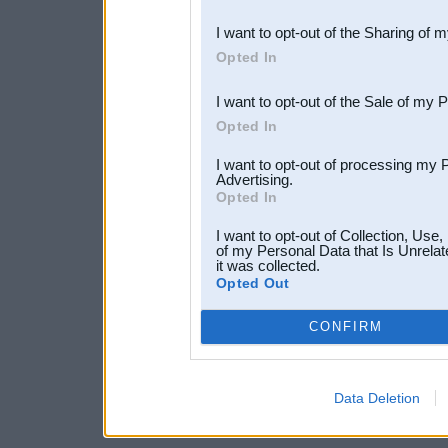
also be disclosed by us to 
I want to opt-out of the Sharing of 
Downstream Participants
th
Opted In
third parties.
I want to opt-out of the Sale of my 
Opted In
I want to opt-out of processing my 
Advertising.
Opted In
I want to opt-out of Collection, Use
of my Personal Data that Is Unrelat
it was collected.
Opted Out
CONFIRM
Data Deletion