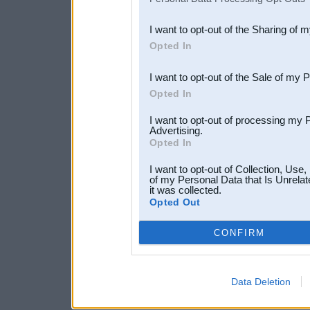
also be disclosed by us to 
I want to opt-out of the Sharing of 
Downstream Participants
th
Opted In
third parties.
I want to opt-out of the Sale of my 
Opted In
I want to opt-out of processing my 
Advertising.
Opted In
I want to opt-out of Collection, Use
of my Personal Data that Is Unrelat
it was collected.
Opted Out
CONFIRM
Data Deletion