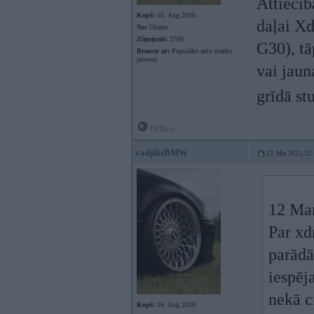
Attiecīb
Kopš:
16. Aug 2016
daļai Xd
No:
Olaine
Ziņojumi:
2700
G30), tā
Braucu ar:
Populāko auto marku
powerā.
vai jaun
grīdā s
Offline
vadjiksBMW
12. Mar 2021, 22
12 Ma
Par xd
parādā
iespēj
nekā c
Kopš:
16. Aug 2016