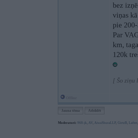
bez izņē
viņas kā
pie 200-
Par VAG 
km, tag
120k tre
[ Šo ziņu
Offline
Jauna tēma
Atbildēt
Moderatori:
968-jk
,
AV
,
AiwaShuraLLP
,
GirtzB
,
Lafter