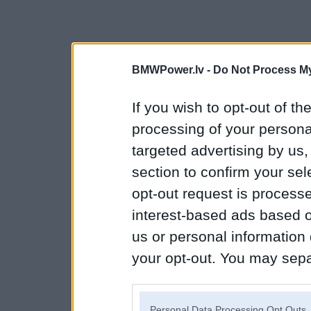
BMWPower.lv -
Do Not Process My
If you wish to opt-out of the
processing of your personal
targeted advertising by us
section to confirm your sel
opt-out request is proces
interest-based ads based o
us or personal information d
your opt-out. You may separ
disclosure of your personal
IAB’s list of downstream pa
Personal Data Processing Opt Outs