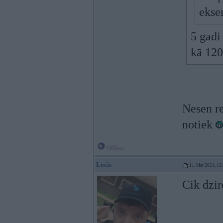
ekse
5 gadi
kā 12
Nesen re
notiek
Offline
Locis
11. Mar 2021, 13
Cik dzir