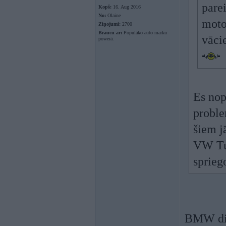
parei
Kopš:
16. Aug 2016
No:
Olaine
moto
Ziņojumi:
2700
Braucu ar:
Populāko auto marku
vāci
powerā.
Es nop
proble
šiem j
VW Tua
sprieg
BMW dir