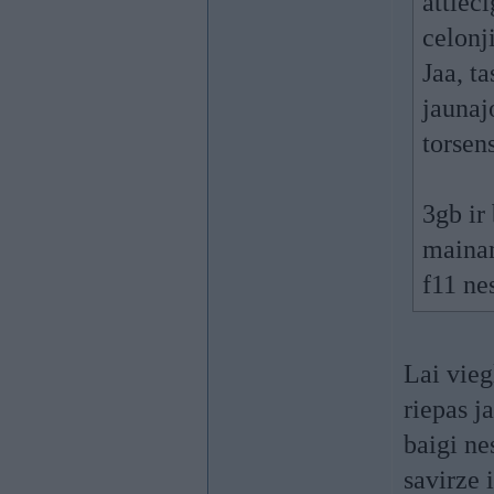
attiec
celonj
Jaa, t
jaunaj
torsen
3gb ir
mainam
f11 nes
Lai vieg
riepas j
baigi ne
savirze 