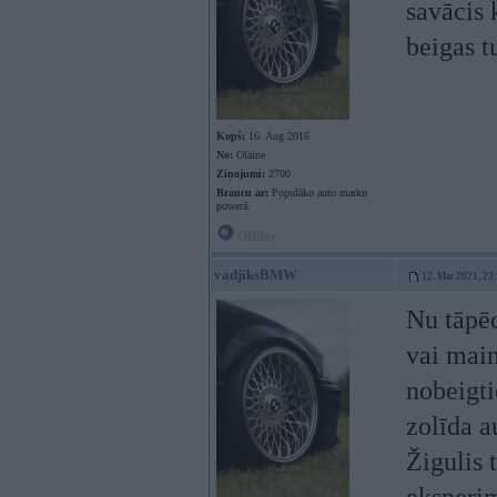
savācis 
beigas 
Kopš:
16. Aug 2016
No:
Olaine
Ziņojumi:
2700
Braucu ar:
Populāko auto marku
powerā.
Offline
vadjiksBMW
12. Mar 2021, 23
Nu tāpēc 
vai main
nobeigti
zolīda a
Žigulis 