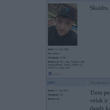
Skaidrs,
Kopš:
14. Aug 2008
No:
Dobele
Ziņojumi:
11700
Braucu ar:
X5 , Jeep, Tuareg, L200,
Jumper,Master ,Transit, Stralis x2,
Volvo FL, Atego, Deu
Offline
QB81
12. Mar 2021, 21
Kopš:
17. Dec 2016
Tiem pes
Ziņojumi:
129
velak ir
Braucu ar:
daudz ka