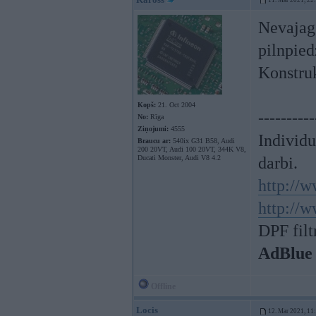
11. Mar 2021, 22
Nevajag 
pilnpied
Konstruk
Kopš:
21. Oct 2004
----------
No:
Rīga
Ziņojumi:
4555
Individ
Braucu ar:
540ix G31 B58, Audi
200 20VT, Audi 100 20VT, 344K V8,
Ducati Monster, Audi V8 4.2
darbi.
http://w
http://w
DPF filt
AdBlue
Offline
Locis
12. Mar 2021, 11