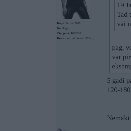
19 J
Tad 
vai 
Kopš:
24. Jul 2008
No:
Rīga
Ziņojumi:
1879753
Braucu ar:
nekrāsotu BMW :(
pag, v
var pi
eksem
5 gadi p
120-180
----------
Nemāki b