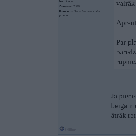
No:
Olaine
vairāk
Ziņojumi:
2700
Braucu ar:
Populāko auto marku
powerā.
Apraut
Par pl
paredz
rūpnīc
Ja pieņe
beigām u
ātrāk re
Offline