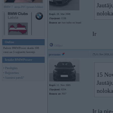
Jautāj
BMW 7. sērija F01 (preses bildes)
nolok
Kopš:
28. Mar 2008
Ziņojumi:
1538
Braucu ar:
two turbo on board
Ir
Online
Offline
Pašreiz BMWPower skatās 108
viesi un 5 reģistrēti lietotāji.
protams
15. Nov 2020, 11
Ienākt BMWPower
• Pieslēgties
• Reģistrēties
15 No
• Aizmirsi paroli?
Jautāj
Kopš:
11. Nov 2005
nolok
Ziņojumi:
6334
Braucu ar:
NS7
Ir ja pie