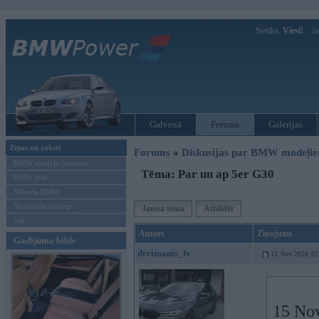
Sveiks,
Viesi!
Ie
Galvenā
Forums
Galerijas
Ziņas un raksti
Forums
»
Diskusijas par BMW modeļi
BMW modeļu jaunumi
Tēma: Par un ap 5er G30
BMW testi
Mēneša BMW
Sērijveida tūnings
Jauna tēma
Atbildēt
Vel...
Autors
Ziņojums
Gadījuma bilde
dreimanis_lv
15. Nov 2020, 02
15 No