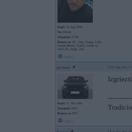
Kopš:
14. Aug 2008
No:
Dobele
Ziņojumi:
11700
Braucu ar:
X5 , Jeep, Tuareg, L200,
Jumper,Master ,Transit, Stralis x2,
Volvo FL, Atego, Deu
Offline
protams
11. Mar 2021, 15
Izgriezt
----------
Kopš:
11. Nov 2005
Tradicio
Ziņojumi:
6334
Braucu ar:
NS7
Offline
Kaross