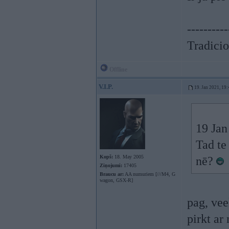
----------
Tradicio
Offline
V.I.P.
19. Jan 2021, 19:
19 Jan
Tad te
Kopš:
18. May 2005
nē?
Ziņojumi:
17405
Braucu ar:
AA numuriem [///M4, G
wagon, GSX-R]
pag, vee
pirkt a