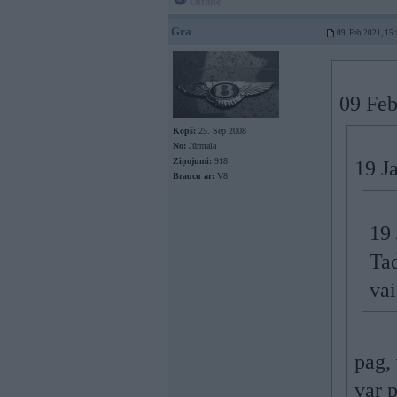
Offline
Gra
09. Feb 2021, 15
09 Feb
Kopš:
25. Sep 2008
No:
Jūrmala
Ziņojumi:
918
19 J
Braucu ar:
V8
19
Ta
va
pag, 
var 