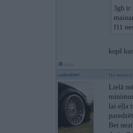
3gb ir
mainam
f11 nes
kopš kur
Offline
vadjiksBMW
12. Mar 2021, 22
Lielā mē
minimums
lai eļļa 
paredzēt
Bet neat