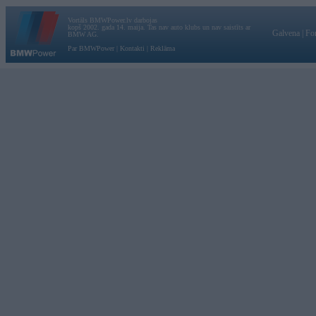
Vortāls BMWPower.lv darbojas
kopš 2002. gada 14. maija. Tas nav auto klubs un nav saistīts ar
Galvena
|
Fo
BMW AG.
Par BMWPower
|
Kontakti
|
Reklāma