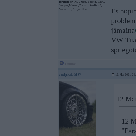
Braucu ar:
X5 , Jeep, Tuareg, L200,
Jumper,Master ,Transit, Stralis x2,
Es nopi
Volvo FL, Atego, Deu
problema
jāmaina
VW Tuar
spriegot
Offline
vadjiksBMW
12. Mar 2021, 23
12 Ma
12 M
"Pārs