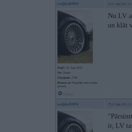
vadjiksBMW
12. Mar 2021, 22
Nu LV a
un klāt 
Kopš:
16. Aug 2016
No:
Olaine
Ziņojumi:
2700
Braucu ar:
Populāko auto marku
powerā.
Offline
vadjiksBMW
12. Mar 2021, 22
"Pārsimt
ir, LV t