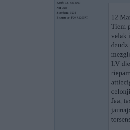
Kopš:
13. Jun 2003
No:
Ogre
Ziņojumi:
5238
12 Mar
Braucu ar:
F20 R1200RT
Tiem p
velak 
daudz 
mezglo
LV die
riepam
attiec
celonj
Jaa, t
jaunaj
torsen