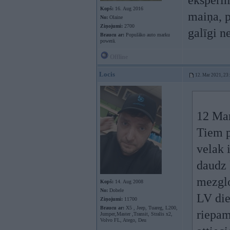
eksperim
Kopš:
16. Aug 2016
maiņa, p
No:
Olaine
Ziņojumi:
2700
galīgi n
Braucu ar:
Populāko auto marku
powerā.
Offline
Locis
12. Mar 2021, 23
12 Mar
Tiem p
velak 
daudz 
mezglo
Kopš:
14. Aug 2008
No:
Dobele
LV die
Ziņojumi:
11700
Braucu ar:
X5 , Jeep, Tuareg, L200,
riepam
Jumper,Master ,Transit, Stralis x2,
Volvo FL, Atego, Deu