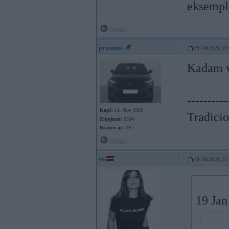
eksempl
Offline
protams
09. Feb 2021, 15
Kadam ve
----------
Kopš:
11. Nov 2005
Tradicio
Ziņojumi:
6334
Braucu ar:
NS7
Offline
sn
09. Feb 2021, 15
19 Jan