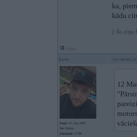
ka, piem
kādu cit
[ Šo ziņu
Offline
Locis
12. Mar 2021, 23
12 Mar
"Pārsi
pareizi
motors
vācieš
Kopš:
14. Aug 2008
No:
Dobele
Ziņojumi:
11700