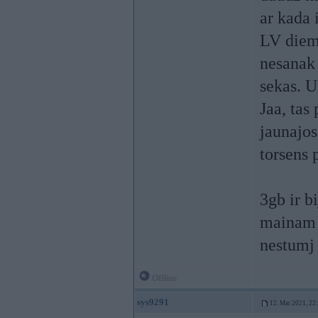
ar kada 
LV diemz
nesanak 
sekas. U
Jaa, tas
jaunajos
torsens 
3gb ir b
mainam e
nestumj 
Offline
sys9291
12. Mar 2021, 22