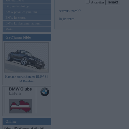
Mēneša BMW
Atcerēties
Sērijveida tūnings
Aizmirsi paroli?
BMW pasaules jaunumi
BMW koncepti
Reģistrēties
BMW konkurentu jaunumi
Moto
Gadījuma bilde
Hamann pārveidojumi BMW Z4
M Roadster
Online
Pašreiz BMWPower skatās 140