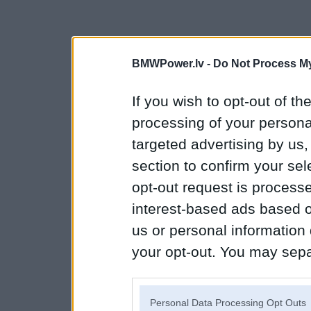
BMWPower.lv -
Do Not Process My
If you wish to opt-out of the
processing of your personal
targeted advertising by us
section to confirm your sel
opt-out request is proces
interest-based ads based o
us or personal information d
your opt-out. You may separ
disclosure of your personal
IAB’s list of downstream pa
Personal Data Processing Opt Outs