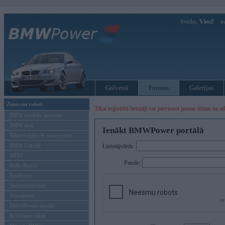
Sveiks,
Viesi!
Ie
Galvenā
Forums
Galerijas
Ziņas un raksti
Tikai reģistrēti lietotāji var pievienot jaunas tēmas un at
BMW modeļu jaunumi
BMW testi
Ienākt BMWPower portālā
Tehnoloģijas & sasniegumi
BMW Latvijā
Lietotājvārds:
MINI
Parole:
Rolls-Royce
Pasākumi
Vadāmības tests
Autosports
BMWPower aktuāli
Reklāmas raksti