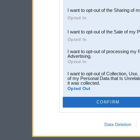
also be disclosed by us to 
I want to opt-out of the Sharing of 
Downstream Participants
th
Opted In
third parties.
I want to opt-out of the Sale of my 
Opted In
I want to opt-out of processing my 
Advertising.
Opted In
I want to opt-out of Collection, Use
of my Personal Data that Is Unrelat
it was collected.
Opted Out
CONFIRM
Data Deletion