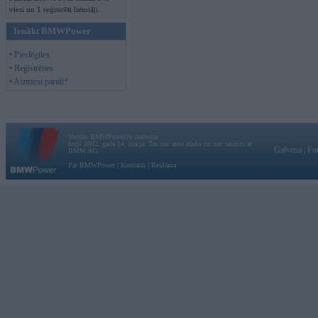
viesi un 1 reģistrēti lietotāji.
Ienākt BMWPower
• Pieslēgties
• Reģistrēties
• Aizmirsi paroli?
Vortāls BMWPower.lv darbojas
kopš 2002. gada 14. maija. Tas nav auto klubs un nav saistīts ar
Galvena
|
Fo
BMW AG.
Par BMWPower
|
Kontakti
|
Reklāma