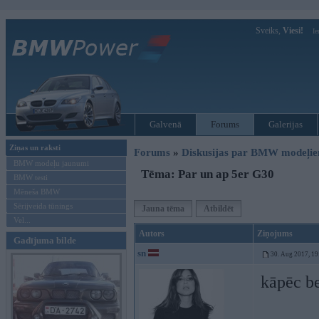
Sveiks,
Viesi!
Ie
Galvenā
Forums
Galerijas
Ziņas un raksti
Forums
»
Diskusijas par BMW modeļi
BMW modeļu jaunumi
Tēma: Par un ap 5er G30
BMW testi
Mēneša BMW
Sērijveida tūnings
Jauna tēma
Atbildēt
Vel...
Autors
Ziņojums
Gadījuma bilde
sn
30. Aug 2017, 19
kāpēc b