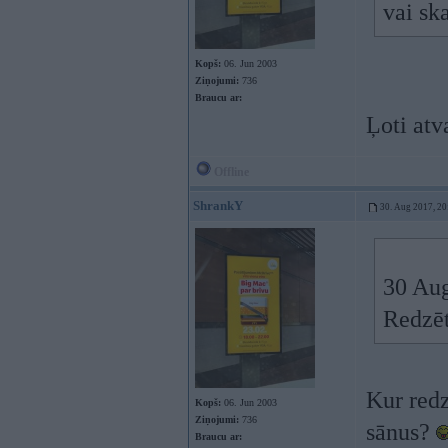
vai sk
Kopš:
06. Jun 2003
Ziņojumi:
736
Braucu ar:
Ļoti atv
Offline
ShrankY
30. Aug 2017, 20
30 Au
Redzē
Kur redz
Kopš:
06. Jun 2003
Ziņojumi:
736
sānus?
Braucu ar: