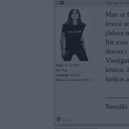
sn
31. Aug 2017, 10
Man ar f
lexusi s
jādzen m
līst man
distanci
Vienīgai
Kopš:
24. Jul 2008
kruīzu, 
No:
Rīga
Ziņojumi:
1879753
korķos a
Braucu ar:
nekrāsotu BMW :(
----------
Nemāki b
Offline