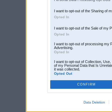
also be disclosed by us to 
I want to opt-out of the Sharing of 
Downstream Participants
th
Opted In
third parties.
I want to opt-out of the Sale of my 
Opted In
I want to opt-out of processing my 
Advertising.
Opted In
I want to opt-out of Collection, Use
of my Personal Data that Is Unrelat
it was collected.
Opted Out
CONFIRM
Data Deletion