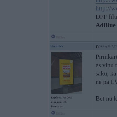
http://w
http://w
DPF filt
AdBlue
Offline
ShrankY
30. Aug 2017, 22
Pirmkārt
es viņu 
saku, ka
ne pa L
Bet nu k
Kopš:
06. Jun 2003
Ziņojumi:
736
Braucu ar:
Offline