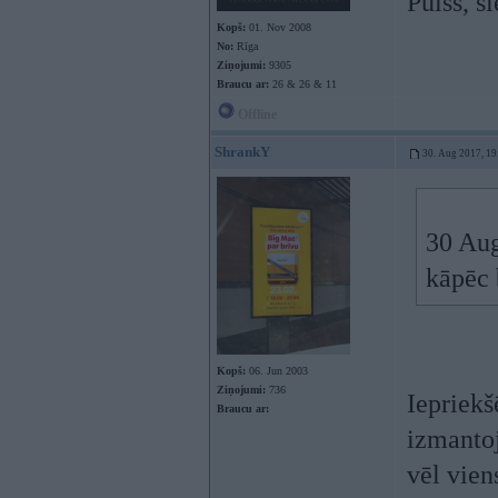
Puiss, s
Kopš:
01. Nov 2008
No:
Rīga
Ziņojumi:
9305
Braucu ar:
26 & 26 & 11
Offline
ShrankY
30. Aug 2017, 19
30 Au
kāpēc 
Kopš:
06. Jun 2003
Ziņojumi:
736
Iepriekš
Braucu ar:
izmantoj
vēl vien