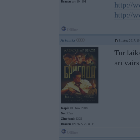
Braucu ar:
10, 101
http://w
http://w
Offline
Arturiks
31. Aug 2017, 10
Tur laik
arī vair
Kopš:
01. Nov 2008
No:
Rīga
Ziņojumi:
9305
Braucu ar:
26 & 26 & 11
Offline