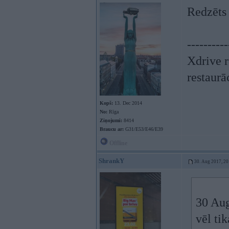
Redzēts
----------
Xdrive r
restaurā
Kopš:
13. Dec 2014
No:
Rīga
Ziņojumi:
8414
Braucu ar:
G31/E53/E46/E39
Offline
ShrankY
30. Aug 2017, 20
30 Au
vēl ti