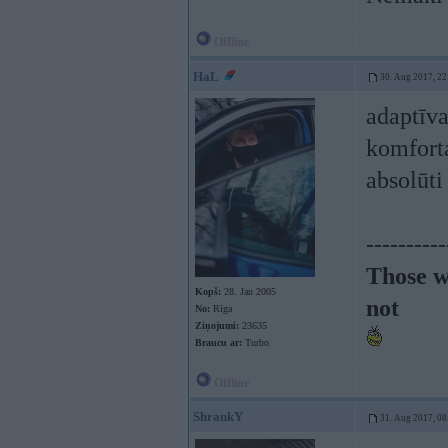
Offline
HaL
30. Aug 2017, 22
adaptīva
komforta
absolūti
----------
Those w
Kopš:
28. Jan 2005
not
No:
Rīga
Ziņojumi:
23635
Braucu ar:
Turbo
Offline
ShrankY
31. Aug 2017, 08