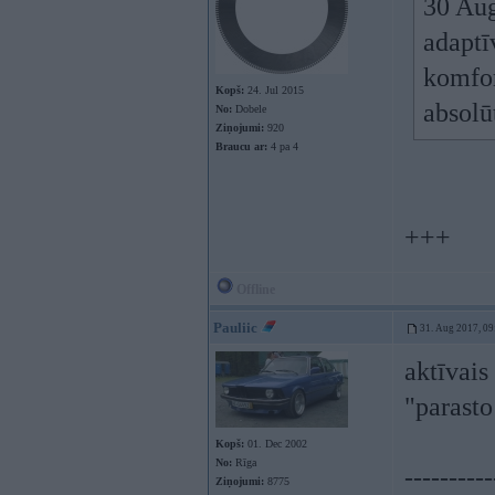
30 Au
adaptī
komfor
Kopš:
24. Jul 2015
absolū
No:
Dobele
Ziņojumi:
920
Braucu ar:
4 pa 4
+++
Offline
Pauliic
31. Aug 2017, 09
aktīvais
"parasto
Kopš:
01. Dec 2002
No:
Rīga
----------
Ziņojumi:
8775