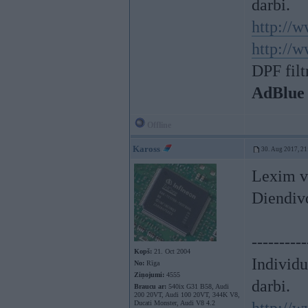
darbi.
http://w
http://w
DPF filt
AdBlue
Offline
Kaross
30. Aug 2017, 21
Lexim va
Diendiv
----------
Kopš:
21. Oct 2004
Individ
No:
Rīga
Ziņojumi:
4555
darbi.
Braucu ar:
540ix G31 B58, Audi
200 20VT, Audi 100 20VT, 344K V8,
Ducati Monster, Audi V8 4.2