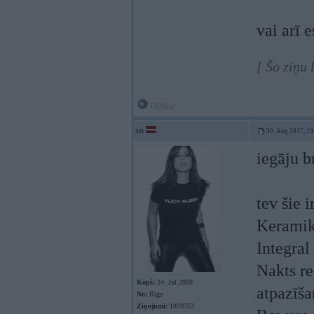
vai arī 
[ Šo ziņu
Offline
sn
30. Aug 2017, 19
iegāju b
tev šie i
Keramik
Integral
Nakts r
Kopš:
24. Jul 2008
atpazīša
No:
Rīga
Ziņojumi:
1879753