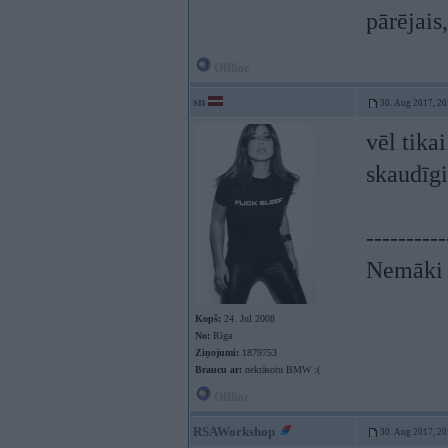
pārējais,
Offline
sn
30. Aug 2017, 20
vēl tika
skaudīgi
----------
Nemāki b
Kopš:
24. Jul 2008
No:
Rīga
Ziņojumi:
1879753
Braucu ar:
nekrāsotu BMW :(
Offline
RSAWorkshop
30. Aug 2017, 20