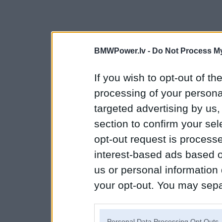
BMWPower.lv -
Do Not Process My
If you wish to opt-out of the
processing of your personal
targeted advertising by us
section to confirm your sel
opt-out request is proces
interest-based ads based o
us or personal information d
your opt-out. You may separ
disclosure of your personal
IAB’s list of downstream pa
Personal Data Processing Opt Outs