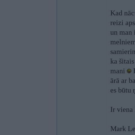
Kad nācu
reizi ap
un man i
melniem
samierin
ka šitai
mani
F
ārā ar b
es būtu 
Ir viena
Mark Le