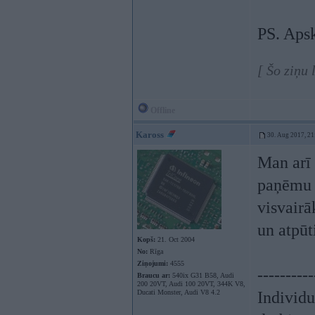
PS. Apsk
[ Šo ziņu
Offline
Kaross
30. Aug 2017, 21
Man arī 
paņēmu a
visvairā
un atpūt
Kopš:
21. Oct 2004
No:
Rīga
Ziņojumi:
4555
----------
Braucu ar:
540ix G31 B58, Audi
200 20VT, Audi 100 20VT, 344K V8,
Ducati Monster, Audi V8 4.2
Individ