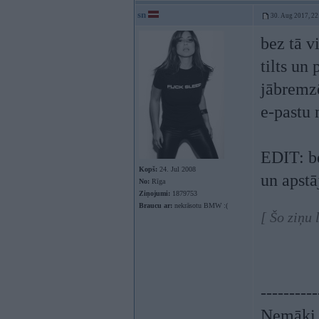
sn
30. Aug 2017, 22
bez tā v
tilts un
jābremzē
e-pastu 
EDIT: be
Kopš:
24. Jul 2008
un apstā
No:
Rīga
Ziņojumi:
1879753
Braucu ar:
nekrāsotu BMW :(
[ Šo ziņu
----------
Nemāki b