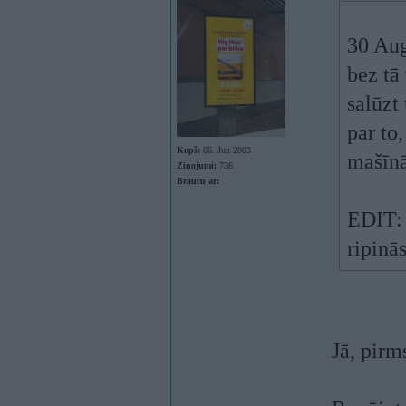
30 Au
bez tā
salūzt
par to
Kopš:
06. Jun 2003
mašīnā
Ziņojumi:
736
Braucu ar:
EDIT: 
ripinās
Jā, pirm