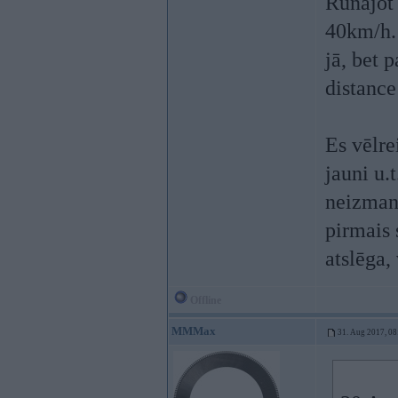
Runājot 
40km/h. 
jā, bet 
distance 
Es vēlre
jauni u.
neizmant
pirmais 
atslēga,
Offline
MMMax
31. Aug 2017, 08