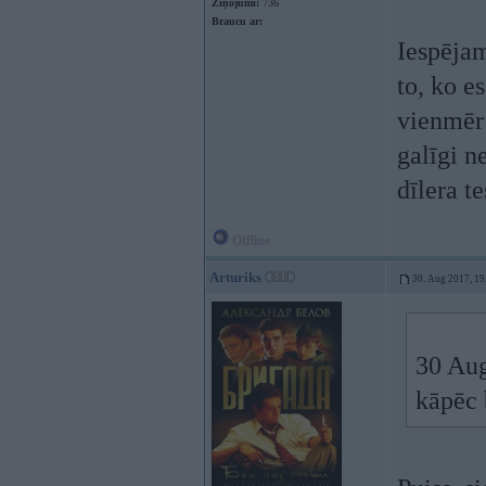
Ziņojumi:
736
Braucu ar:
Iespējams
to, ko e
vienmēr
galīgi n
dīlera t
Offline
Arturiks
30. Aug 2017, 19
30 Au
kāpēc 