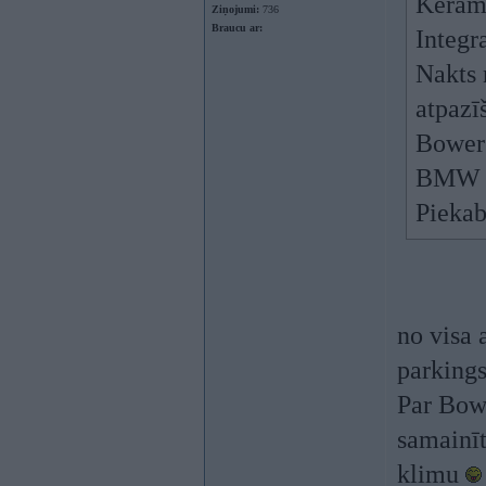
Kerami
Ziņojumi:
736
Braucu ar:
Integr
Nakts
atpazī
Bowers
BMW at
Piekab
no visa 
parkings
Par Bowe
samainīt
klimu