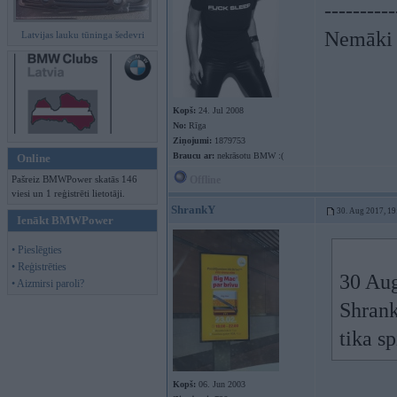
----------
Nemāki b
Latvijas lauku tūninga šedevri
Kopš:
24. Jul 2008
No:
Rīga
Ziņojumi:
1879753
Braucu ar:
nekrāsotu BMW :(
Online
Pašreiz BMWPower skatās 146
Offline
viesi un 1 reģistrēti lietotāji.
ShrankY
30. Aug 2017, 19
Ienākt BMWPower
• Pieslēgties
• Reģistrēties
30 Aug
• Aizmirsi paroli?
Shrank
tika s
Kopš:
06. Jun 2003