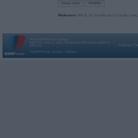
Jauna tēma
Atbildēt
Moderatori:
968-jk
,
AV
,
AiwaShuraLLP
,
GirtzB
,
Lafter
Vortāls BMWPower.lv darbojas
kopš 2002. gada 14. maija. Tas nav auto klubs un nav saistīts ar
Galvena
|
Fo
BMW AG.
Par BMWPower
|
Kontakti
|
Reklāma