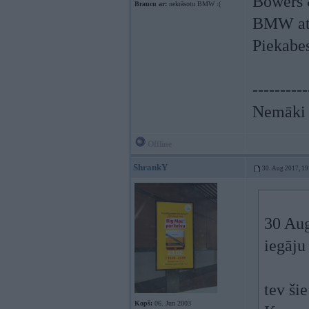
Bowers 
Braucu ar:
nekrāsotu BMW :(
BMW ats
Piekabe
----------
Nemāki b
Offline
ShrankY
30. Aug 2017, 19
30 Au
iegāju
tev šie
Kopš:
06. Jun 2003