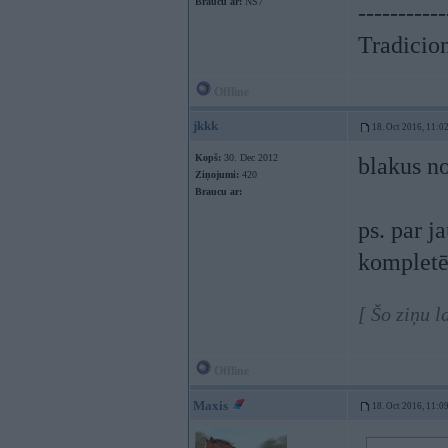
Braucu ar:
NS7
-----------
Tradicion
Offline
jkkk
18. Oct 2016, 11:0
Kopš:
30. Dec 2012
blakus no
Ziņojumi:
420
Braucu ar:
ps. par j
kompletēt
[ Šo ziņu l
Offline
Maxis
18. Oct 2016, 11:0