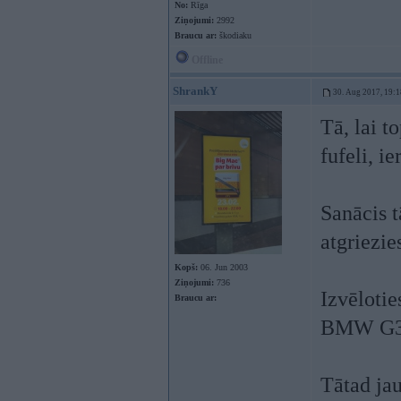
No:
Rīga
Ziņojumi:
2992
Braucu ar:
škodiaku
Offline
ShrankY
30. Aug 2017, 19:1
Tā, lai t
fufeli, i
Sanācis t
atgriezi
Kopš:
06. Jun 2003
Ziņojumi:
736
Izvēlotie
Braucu ar:
BMW G30.
Tātad ja