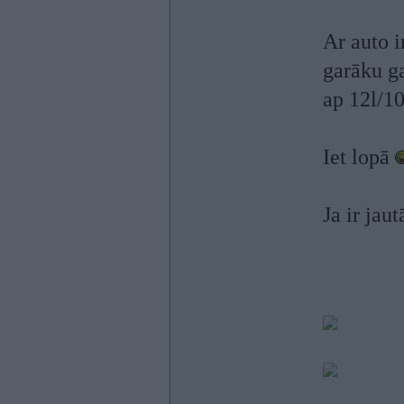
Ar auto i
garāku ga
ap 12l/10
Iet lopā
Ja ir jau