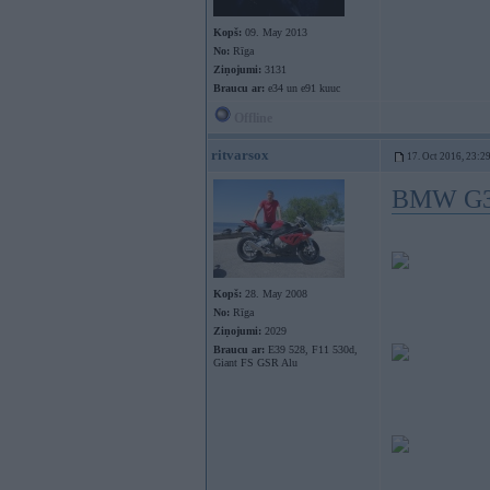
Kopš:
09. May 2013
No:
Rīga
Ziņojumi:
3131
Braucu ar:
e34 un e91 kuuc
Offline
ritvarsox
17. Oct 2016, 23:2
BMW G
Kopš:
28. May 2008
No:
Rīga
Ziņojumi:
2029
Braucu ar:
E39 528, F11 530d,
Giant FS GSR Alu