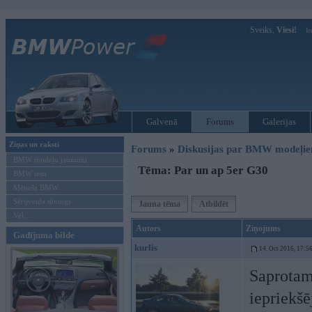
Sveiks,
Viesi!
Ie
Galvenā
Forums
Galerijas
Ziņas un raksti
Forums
»
Diskusijas par BMW modeļi
BMW modeļu jaunumi
Tēma: Par un ap 5er G30
BMW testi
Mēneša BMW
Sērijveida tūnings
Jauna tēma
Atbildēt
Vel...
Autors
Ziņojums
Gadījuma bilde
kurlis
14. Oct 2016, 17:5
Saprotams
iepriekšē