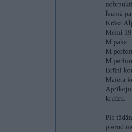
nobraukt
Īsumā pa
Krāsa Al
Melni 19
M paka
M perfor
M perfor
Brūni ko
Matēta k
Aprīkoju
kruīzu.
Pie tādām
pierod m