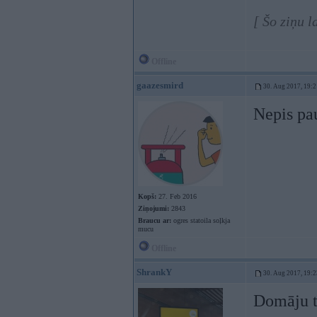
[ Šo ziņu 
Offline
gaazesmird
30. Aug 2017, 19:2
Nepis pa
Kopš:
27. Feb 2016
Ziņojumi:
2843
Braucu ar:
ogres statoila soļkja
mucu
Offline
ShrankY
30. Aug 2017, 19:2
Domāju tu