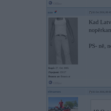
Offline
ozo
18. Oct 2016, 08:4
Kad Latvi
nopērkam
PS- nē, 
Kopš:
27. Oct 2005
Ziņojumi:
19117
Braucu ar:
Braucu ar
Offline
ritvarsox
18. Oct 2016, 09:0