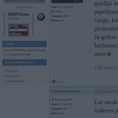
gaidīja l
F13 kabriolets
Kopš:
19. Dec 2011
pipelizat
No:
Rīga
Ziņojumi:
4245
vaigu, kā
Braucu ar:
pirdieni
Ja gribas
Online
karburato
Pašreiz BMWPower skatās 89 viesi
auto
un 4 reģistrēti lietotāji.
Ienākt BMWPower
[ Šo ziņu l
• Pieslēgties
• Reģistrēties
• Aizmirsi paroli?
Offline
ZulandersKebabish
14. Oct 2016, 18:1
🍕 Picu Andris 🍕
Lai atrak
Kopš:
19. Apr 2016
izdevas p
Ziņojumi:
910
Braucu ar: