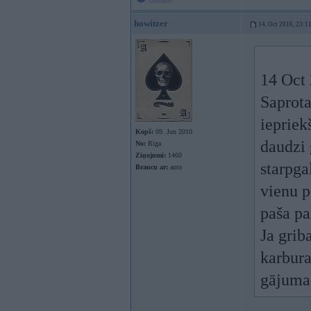
Offline
howitzer
14. Oct 2016, 23:1
14 Oct
Saprota
iepriek
Kopš:
09. Jun 2010
daudzi 
No:
Rīga
Ziņojumi:
1460
starpga
Braucu ar:
auto
vienu p
paša pa
Ja grib
karbura
gājuma