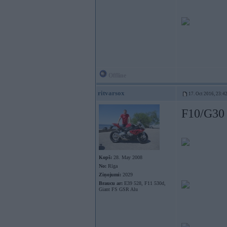
Offline
ritvarsox
17. Oct 2016, 23:4
F10/G30
Kopš:
28. May 2008
No:
Rīga
Ziņojumi:
2029
Braucu ar:
E39 528, F11 530d,
Giant FS GSR Alu