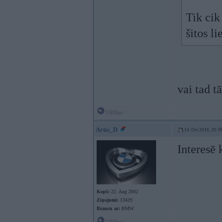
Tik cik
šitos l
vai tad 
Offline
Artis_D
14. Oct 2016, 20:3
Interesē 
Kopš:
22. Aug 2002
Ziņojumi:
13429
Braucu ar:
BMW