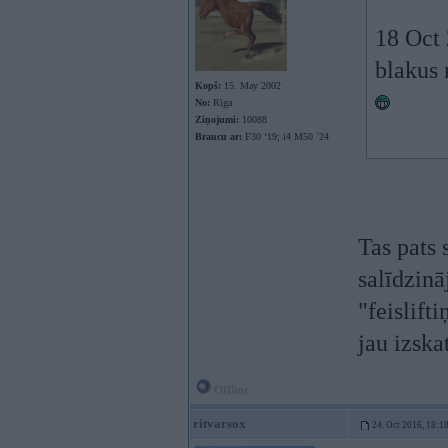
18 Oct
blakus 
Kopš:
15. May 2002
No:
Rīga
Ziņojumi:
10088
Braucu ar:
F30 ‘19; i4 M50 `24
Tas pats 
salīdzināj
"feislift
jau izska
Offline
ritvarsox
24. Oct 2016, 18:1