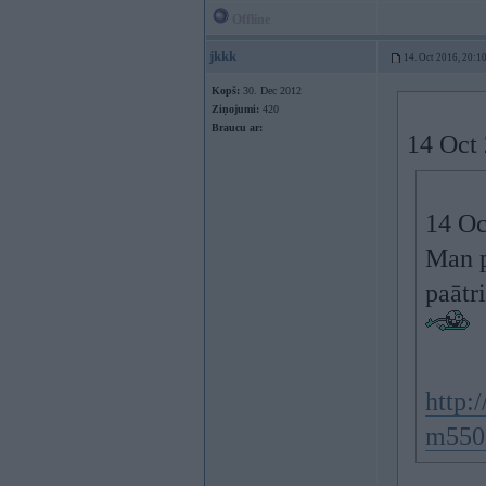
Offline
jkkk
14. Oct 2016, 20:1
Kopš:
30. Dec 2012
Ziņojumi:
420
Braucu ar:
14 Oct
14 Oc
Man p
paātr
http
m550i