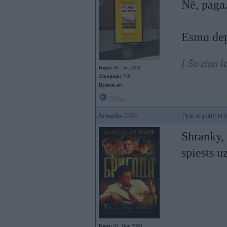
Nē, paga
Esmu dep
[ Šo ziņu 
Kopš:
06. Jun 2003
Ziņojumi:
736
Braucu ar:
Offline
Arturiks
30. Aug 2017, 19:2
Shranky, 
spiests u
Kopš:
01. Nov 2008