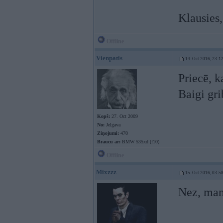
Klausies,
Offline
Vienpatis
14. Oct 2016, 23:1
Priecē, k
Baigi gr
Kopš:
27. Oct 2009
No:
Jelgava
Ziņojumi:
470
Braucu ar:
BMW 535xd (f10)
Offline
Mixzzz
15. Oct 2016, 03:5
Nez, man 