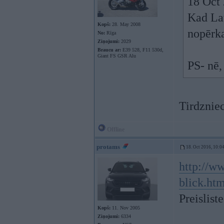
18 Oct
Kad Lat
Kopš:
28. May 2008
nopērk
No:
Rīga
Ziņojumi:
2029
Braucu ar:
E39 528, F11 530d,
Giant FS GSR Alu
PS- nē,
Tirdzniec
Offline
protams
18. Oct 2016, 10:0
http://w
blick.htm
Preisliste
Kopš:
11. Nov 2005
Ziņojumi:
6334