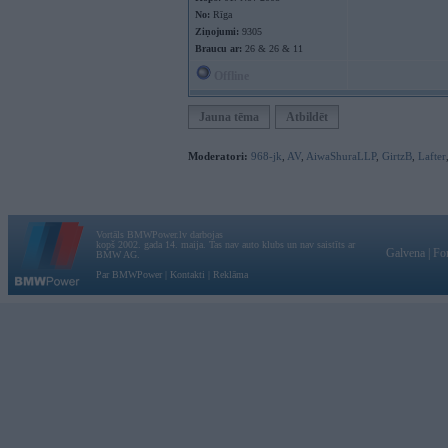
No:
Rīga
Ziņojumi:
9305
Braucu ar:
26 & 26 & 11
Offline
Jauna tēma
Atbildēt
Moderatori:
968-jk
,
AV
,
AiwaShuraLLP
,
GirtzB
,
Lafter
Vortāls BMWPower.lv darbojas
kopš 2002. gada 14. maija. Tas nav auto klubs un nav saistīts ar
Galvena
|
Fo
BMW AG.
Par BMWPower
|
Kontakti
|
Reklāma