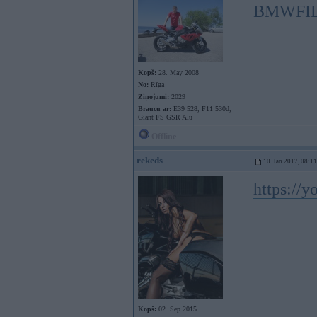
BMWFILM
Kopš:
28. May 2008
No:
Rīga
Ziņojumi:
2029
Braucu ar:
E39 528, F11 530d,
Giant FS GSR Alu
Offline
rekeds
10. Jan 2017, 08:11
https://
Kopš:
02. Sep 2015