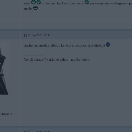
koo?
nu lai nāk Tav Gačo pie manis
paskatīsiemies kā beigsies - pi
atnāks
07. Sep 2023, 18:38
Gacho jau sniedzis atbildi, ka viņš ir cietušais šajā situācijā
-----------------
Nemāki braukt? Parādi to citiem - nopērc volvo!
tu BMW :(