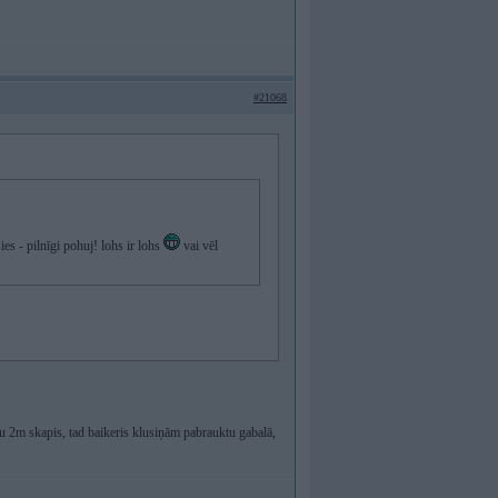
#21068
es - pilnīgi pohuj! lohs ir lohs
vai vēl
u 2m skapis, tad baikeris klusiņām pabrauktu gabalā,