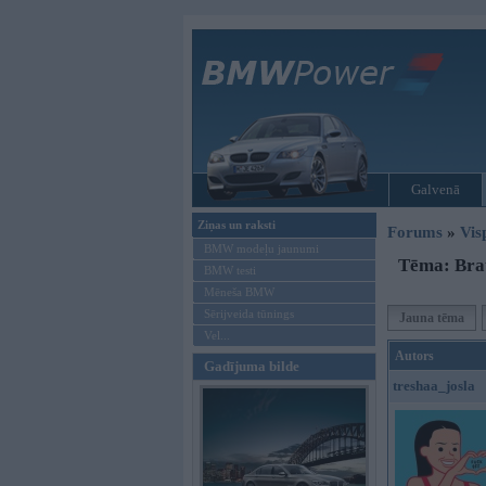
Galvenā
Ziņas un raksti
Forums
»
Vis
BMW modeļu jaunumi
Tēma: Brauc
BMW testi
Mēneša BMW
Sērijveida tūnings
Jauna tēma
Vel...
Autors
Gadījuma bilde
treshaa_josla