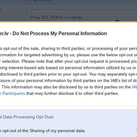
07. Sep 2023, 18:38
0
07 Sep 2023, 18:38:02
@sn
rakstīja:
Gacho jau sniedzis atbildi, ka viņš ir cietušais šajā situācijā
.lv -
Do Not Process My Personal Information
nabadziņš
to opt-out of the sale, sharing to third parties, or processing of your per
formation for targeted advertising by us, please use the below opt-out s
r selection. Please note that after your opt-out request is processed y
eing interest-based ads based on personal information utilized by us or
07. Sep 2023, 18:39
disclosed to third parties prior to your opt-out. You may separately opt-
losure of your personal information by third parties on the IAB’s list of
07 Sep 2023, 18:22:17
@user
rakstīja:
. This information may also be disclosed by us to third parties on the
IA
Participants
that may further disclose it to other third parties.
koo?
nu lai nāk Tav Gačo pie manis
paskatīsiemies kā beigsies 
2
Zutis atnāks
l Data Processing Opt Outs
Everybody is a gangster, till dabū pa purnu..
o opt-out of the Sharing of my personal data.