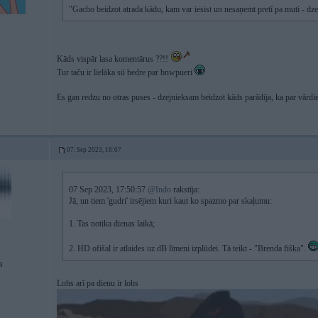
"Gacho beidzot atrada kādu, kam var iesist un nesaņemt pretī pa muti - dze
Kāds vispār lasa komentārus ??!!
Tur taču ir lielāka sū bedre par bnwpueri
Es gan redzu no otras puses - dzejnieksam beidzot kāds parādija, ka par vārdi
07. Sep 2023, 18:07
07 Sep 2023, 17:50:57
@Indo
rakstīja:
Jā, un tiem 'gudri' irsējiem kuri kaut ko spazmo par skaļumu:
1. Tas notika dienas laikā;
2. HD ofišal ir atlaides uz dB līmeni izplūdei. Tā teikt - "Brenda fiška".
B
Lohs arī pa dienu ir lohs