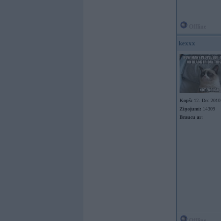
Offline
kexxx
Kopš:
12. Dec 2010
Ziņojumi:
14309
Braucu ar:
Offline