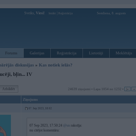
Sveiks,
Viesi!
|
Sestdiena, 8. augusts
Ienākt
Reģistrācija
Forums
Galerijas
Reģistrācija
Lietotāji
Meklētājs
pārējās diskusijas
»
Kas notiek ielās?
ēji, bļin... IV
Atbildēt
24639 ziņojumi • Lapa 1054 no 1232 •
|«
«
Ziņojums
07. Sep 2023, 18:02
07 Sep 2023, 17:50:24
@sn
rakstīja:
nu citējot komentāru: