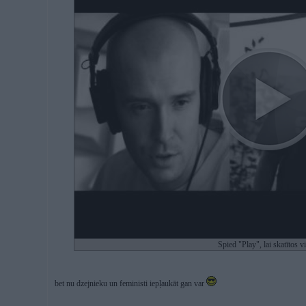
Spied "Play", lai skatītos v
bet nu dzejnieku un feministi iepļaukāt gan var
-----------------