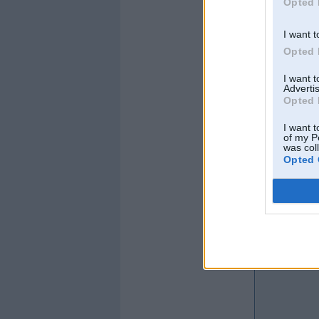
Opted 
sn
I want t
Opted 
I want 
Advertis
Opted 
I want t
of my P
was col
Opted 
Kopš:
24. Jul 2008
No:
Rīga
Ziņojumi:
1879753
Braucu ar:
nekrāso