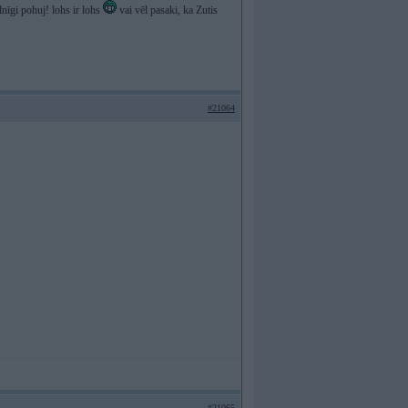
lnīgi pohuj! lohs ir lohs
vai vēl pasaki, ka Zutis
#21064
#21065