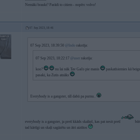
Nemāki braukt? Parādi to citiem - nopērc volvo!
07. Sep 2023, 18:46
07 Sep 2023, 18:39:50
@Indo
rakstīja:
07 Sep 2023, 18:22:17
@user
rakstīja:
koo?
nu lai nāk Tav Gačo pie manis
paskatīsiemies kā beigsi
pasaki, ka Zutis atnāks
Everybody is a gangster, till dabū pa purnu..
everybody is a gangster, ja pretī kkāds skaliņš, kas pat nesit pretī
būt
tad kārtīgi un skaļi sagāzētu un ātri aiztītos