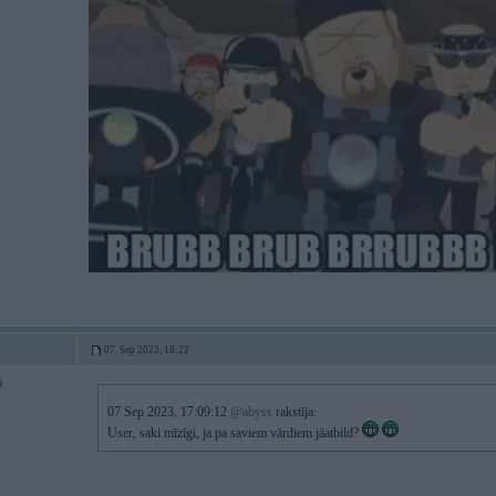
07. Sep 2023, 18:22
0
07 Sep 2023, 17:09:12
@abyss
rakstīja:
User, saki mīzīgi, ja pa saviem vārdiem jāatbild?