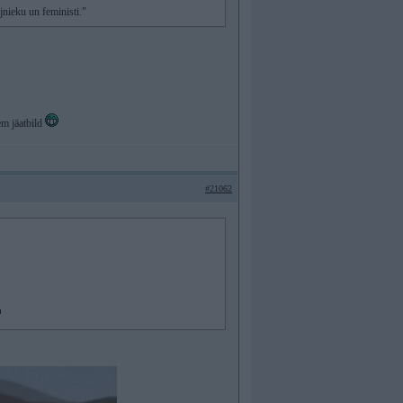
jnieku un feministi."
em jāatbild
#21062