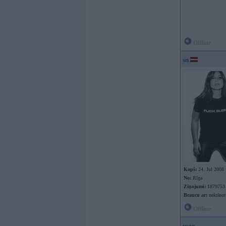
Offline
sn
Kopš:
24. Jul 2008
No:
Rīga
Ziņojumi:
1879753
Braucu ar:
nekrāso
Offline
user