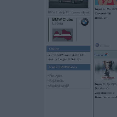
Kopš:
07. Mar 2023
BMW 7. sērija F01 (preses bildes)
Ziņojumi:
741
Braucu ar:
Offline
Online
Staris
Pašreiz BMWPower skatās 181
viesi un 3 reģistrēti lietotāji.
Ienākt BMWPower
• Pieslēgties
• Reģistrēties
Kopš:
24. Apr 2006
• Aizmirsi paroli?
No:
Ventspils
Ziņojumi:
30616
Braucu ar:
ra ucuar