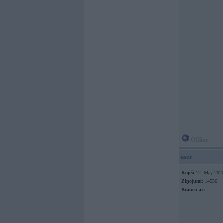
Offline
user
Kopš:
12. May 202
Ziņojumi:
14556
Braucu ar: