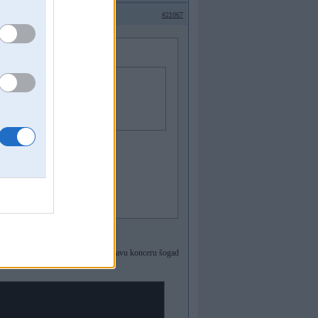
#21067
 dzejnieku un feministi."
ārdiem jāatbild
 tad Gacho ne vārda neteica, pat uz savu konceru šogad