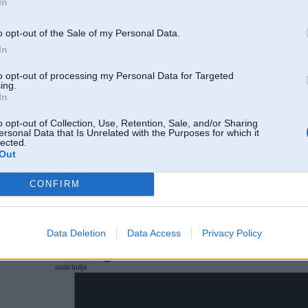
In
07. Sep 2023, 18:46
o opt-out of the Sale of my Personal Data.
In
07 Sep 2023, 18:02:58
@treshaa_josla
rakstīja:
to opt-out of processing my Personal Data for Targeted
07 Sep 2023, 17:50:24
@sn
rakstīja:
ing.
nu citējot komentāru:
In
"Gacho beidzot atrada kādu, kam var iesist un nesaņemt pretī pa muti -
o opt-out of Collection, Use, Retention, Sale, and/or Sharing
ersonal Data that Is Unrelated with the Purposes for which it
lected.
Out
Kāds vispār lasa komentārus ??!!
Tur taču ir lielāka sū bedre par bnwpueri
CONFIRM
tu BMW :(
Es gan redzu no otras puses - dzejnieksam beidzot kāds parādija, ka par v
Data Deletion
Data Access
Privacy Policy
nē nu es piekrītu šim citātam. kad Kurts par Gacho izteicās ne pārāk pozitīvi,
uzaicināja