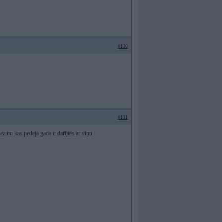
#130
#131
zinu kas pedeja gada ir darijies ar viņu