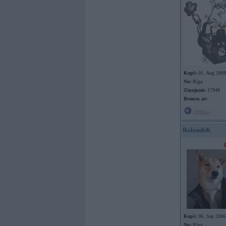
Kopš:
01. Aug 2009
No:
Rīga
Ziņojumi:
17948
Braucu ar:
Offline
RolandsK
Kopš:
06. Sep 2006
No:
Rīga