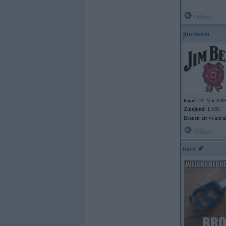
Offline
jim-beam
Kopš:
29. Mar 2009
Ziņojumi:
11096
Braucu ar:
veļasma
Offline
kars