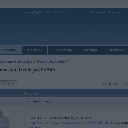
Sveiks,
Viesi!
|
Ceturtdiena, 6. augusts
Ienākt
Reģistrācija
Forums
Galerijas
Reģistrācija
Lietotāji
Meklētājs
pārējās diskusijas
»
Kas notiek ielās?
as auto izvēle par Ls 500
Atbildēt
794 ziņojumi • Lap
Ziņojums
04. Oct 2012, 11:22
04 Oct 2012, 10:54:04 Rom4iks_328 rakstīja:
http://www.ss.lv/msg/lv/transport/cars/volvo/850/dpixm.html
ideals ziem
ka nakas!