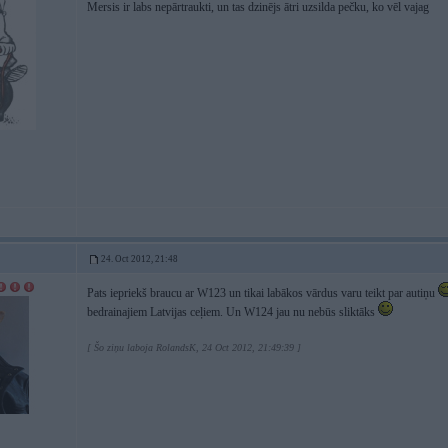
Mersis ir labs nepārtraukti, un tas dzinējs ātri uzsilda pečku, ko vēl vajag
24. Oct 2012, 21:48
Pats iepriekš braucu ar W123 un tikai labākos vārdus varu teikt par autiņu
bedrainajiem Latvijas ceļiem. Un W124 jau nu nebūs sliktāks
[ Šo ziņu laboja RolandsK, 24 Oct 2012, 21:49:39 ]