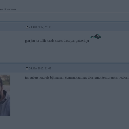
ļo Briesmoni
24. Oct 2012, 21:48
gan jau ka tuliit kaads saaks dirst par pateerinju
24. Oct 2012, 21:49
tas subars kadreiz bij manam čomam,kaut kas tika remontets,braukts netika,ne