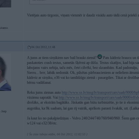
Vietējais auto tirgonis, viņam vienmēr ir daudz visādu auto tādā cenā priekš
sitamo.
04. Oct 2012, 11:48
A jums ar tiem sirņikiem nav bail braukt ziemā?
Pats kādreiz braucu un tī
paskatoties crash testus, sametās šķērmi ap dūšu. Testus skatījos, kad bija san
labojams vairs nebija, taču mēs, četri cilvēki, bez skrambām. Kad padomāju,
Sierru... brrr, labāk nedomāt. Ok, pilsētas pārbraucieniem ar nelieliem ātrumie
kādreiz ar sirņiku, e36 vai ko tamlīdzīgu ziemā - pasargdies. Tikai ar drošīb
bērnu vadāšanai.
Reku jums ziemas auto
http://www.ss.lv/msg/lv/transport/cars/saab/9000/bp
virzienu sapratāt. Vai
http://www.ss.lv/msg/lv/transport/cars/saab/9000/effx
drošāks, ar ekstrām bagātāks. Jāskatās gan būtu turbinizētie, jo tie ir ekonim
augstāka, ka 9k saabam, lai gan rij vairāk, aprīkots parasti švakāk, utt. (Lai
Jeep
Ja kaut ko no pakaļpiedziņas - Volvo 240/244/740/760/940/960. Šiem gan cenas
w124 vai e32/38/etc.
[ Šo ziņu laboja eddie, 04 Oct 2012, 12:02:53 ]