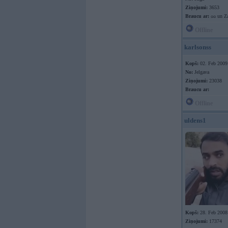
Ziņojumi:
3653
Braucu ar:
ᴑᴑ un Za
Offline
karlsonss
Kopš:
02. Feb 2009
No:
Jelgava
Ziņojumi:
23038
Braucu ar:
Offline
uldens1
Kopš:
28. Feb 2008
Ziņojumi:
17374