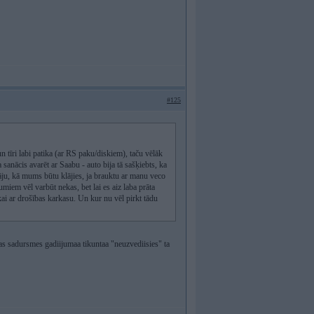
#125
n tīri labi patika (ar RS paku/diskiem), taču vēlāk
 sanācis avarēt ar Saabu - auto bija tā sašķiebts, ka
āju, kā mums būtu klājies, ja brauktu ar manu veco
umiem vēl varbūt nekas, bet lai es aiz laba prāta
kai ar drošības karkasu. Un kur nu vēl pirkt tādu
las sadursmes gadiijumaa tikuntaa "neuzvediisies" ta