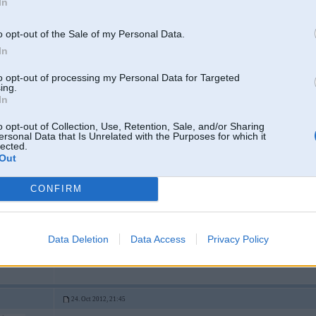
In
gāztu vēl kādreiz ar sirņiku, e36 vai ko tamlīdzīgu ziemā - pasargdies. Ti
auto priekš sievas bērnu vadāšanai.
o opt-out of the Sale of my Personal Data.
In
ja meklētu sev "ziemas drotu 500Ls" ->
http://www.ss.lv/mercedes..
 / Mk1 / Volga
979' / Smart
to opt-out of processing my Personal Data for Targeted
 Santana /
ing.
In
vai
http://www.ss.lv/subaru/justy/cboxx.html
o opt-out of Collection, Use, Retention, Sale, and/or Sharing
ersonal Data that Is Unrelated with the Purposes for which it
lected.
Out
[ Šo ziņu laboja Vecais_, 24 Oct 2012, 21:37:03 ]
CONFIRM
-----------------
4. 5. un 6. paaudzes LPG iekartas
www.facebook.com/m7sport.lv
Data Deletion
Data Access
Privacy Policy
https://www.instagram.com/vecais_/
24. Oct 2012, 21:45