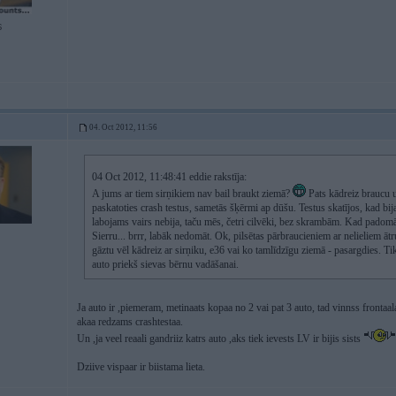
6
04. Oct 2012, 11:56
04 Oct 2012, 11:48:41 eddie rakstīja:
A jums ar tiem sirņikiem nav bail braukt ziemā?
Pats kādreiz braucu u
paskatoties crash testus, sametās šķērmi ap dūšu. Testus skatījos, kad bija
labojams vairs nebija, taču mēs, četri cilvēki, bez skrambām. Kad padom
Sierru... brrr, labāk nedomāt. Ok, pilsētas pārbraucieniem ar nelieliem ātr
gāztu vēl kādreiz ar sirņiku, e36 vai ko tamlīdzīgu ziemā - pasargdies. Ti
auto priekš sievas bērnu vadāšanai.
Ja auto ir ,piemeram, metinaats kopaa no 2 vai pat 3 auto, tad vinnss frontaa
akaa redzams crashtestaa.
Un ,ja veel reaali gandriiz katrs auto ,aks tiek ievests LV ir bijis sists
Dziive vispaar ir biistama lieta.