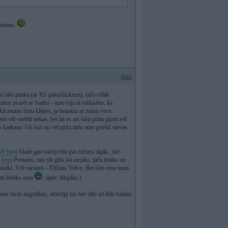
 ziemas.
#122
ri labi patika (ar RS paku/diskiem), taču vēlāk
ācis avarēt ar Saabu - auto bija tā sašķiebts, ka
 kā mums būtu klājies, ja brauktu ar manu veco
m vēl varbūt nekas, bet lai es aiz laba prāta gāztu vēl
as karkasu. Un kur nu vēl pirkt tādu auto priekš sievas
bfi.html
Skate gan varēja būt par mēnesi ilgāk.. bet
h.html
Protams, nav tik glīts kā sirņiks, taču ērtāks un
iskāki. Vēl variants - 850tais Volvo. Bet šim cena turas
kam labāks auto
, tāpēc dārgāks.)
 turas augstākas, attiecīgi tur nav tālu arī līdz kādam