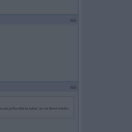
#123
#124
a vsm pečka silda ka nakas! un var dreset zviedru