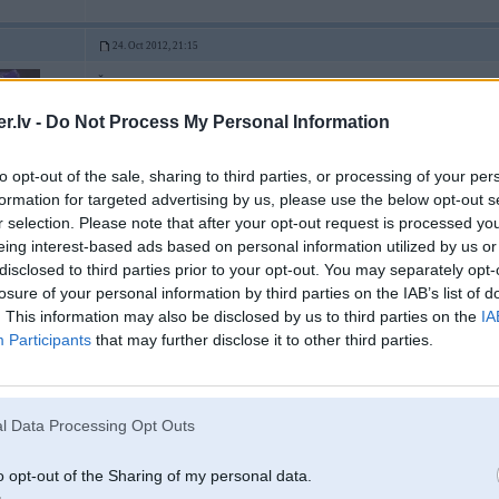
24. Oct 2012, 21:15
Šodien tiku pie Golf MK2 1.6D pa Ls 5oo, par pārsteigumu bundža pat ļoti l
Šito būs vērts skrūvēt augšā.
.lv -
Do Not Process My Personal Information
to opt-out of the sale, sharing to third parties, or processing of your per
formation for targeted advertising by us, please use the below opt-out s
r selection. Please note that after your opt-out request is processed y
eing interest-based ads based on personal information utilized by us or
disclosed to third parties prior to your opt-out. You may separately opt-
losure of your personal information by third parties on the IAB’s list of
pūtēju
. This information may also be disclosed by us to third parties on the
IA
Participants
that may further disclose it to other third parties.
24. Oct 2012, 21:34
04 Oct 2012, 11:48:41 eddie rakstīja:
l Data Processing Opt Outs
A jums ar tiem sirņikiem nav bail braukt ziemā?
Pats kādreiz braucu u
paskatoties crash testus, sametās šķērmi ap dūšu. Testus skatījos, kad bija
o opt-out of the Sharing of my personal data.
labojams vairs nebija, taču mēs, četri cilvēki, bez skrambām. Kad padom
Sierru... brrr, labāk nedomāt. Ok, pilsētas pārbraucieniem ar nelieliem ātr