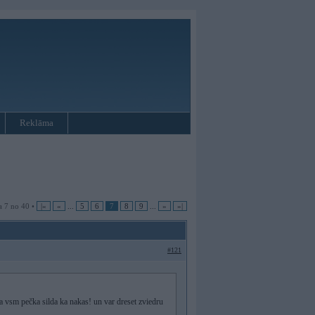
Reklāma
a 7 no 40 •
|«
«
...
5
6
7
8
9
...
»
»|
#121
a vsm pečka silda ka nakas! un var dreset zviedru