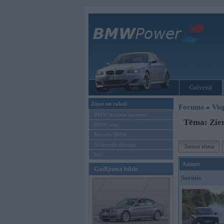
Galvenā
Ziņas un raksti
Forums
»
Vis
BMW modeļu jaunumi
Tēma: Ziem
BMW testi
Mēneša BMW
Sērijveida tūnings
Jauna tēma
Vel...
Autors
Gadījuma bilde
Sormis