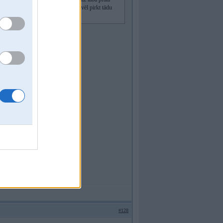
kai ar drošības karkasu. Un kur nu vēl pirkt tādu
#128