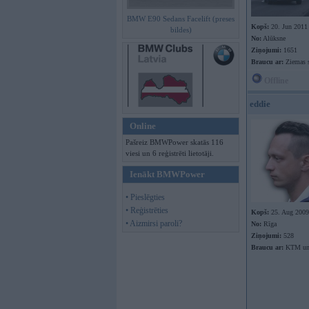
BMW E90 Sedans Facelift (preses
Kopš:
20. Jun 2011
bildes)
No:
Alūksne
Ziņojumi:
1651
Braucu ar:
Ziemas 
Offline
eddie
Online
Pašreiz BMWPower skatās 116
viesi un 6 reģistrēti lietotāji.
Ienākt BMWPower
• Pieslēgties
• Reģistrēties
Kopš:
25. Aug 2009
• Aizmirsi paroli?
No:
Rīga
Ziņojumi:
528
Braucu ar:
KTM un 