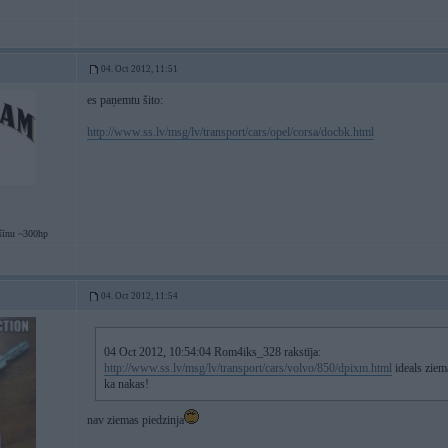
04. Oct 2012, 11:51
es paņemtu šito:
http://www.ss.lv/msg/lv/transport/cars/opel/corsa/docbk.html
šīnu ~300hp
04. Oct 2012, 11:54
04 Oct 2012, 10:54:04 Rom4iks_328 rakstīja:
http://www.ss.lv/msg/lv/transport/cars/volvo/850/dpixm.html
ideals ziem
ka nakas!
nav ziemas piedzinja