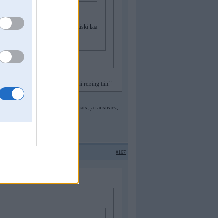
bi teoretiski atrak var braukt, praktiski kaa
dziesu, bet veci audi ir "pis taisni reising tiim"
maz nerausties, ja neesi pārliecināts, ja raustīsies,
#167