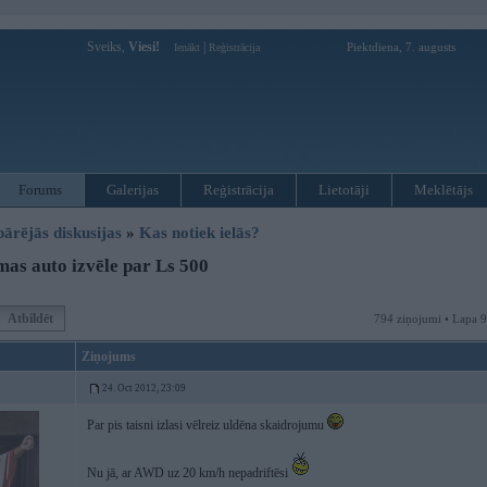
Sveiks,
Viesi!
|
Piektdiena, 7. augusts
Ienākt
Reģistrācija
Forums
Galerijas
Reģistrācija
Lietotāji
Meklētājs
pārējās diskusijas
»
Kas notiek ielās?
as auto izvēle par Ls 500
Atbildēt
794 ziņojumi • Lapa 
Ziņojums
24. Oct 2012, 23:09
Par pis taisni izlasi vēlreiz uldēna skaidrojumu
Nu jā, ar AWD uz 20 km/h nepadriftēsi