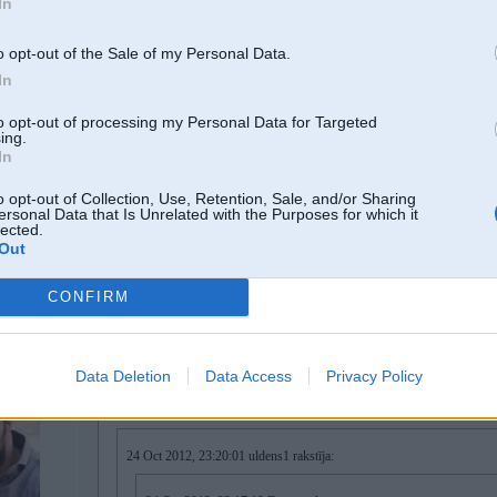
In
AWD - mizalam, kas grib max drosi parvietoties no A uz B
o opt-out of the Sale of my Personal Data.
FWD - mudakiem, kas ienjemusi prataa, ka tas ir droshak
(nu la
In
kurs maak)
RWD - normaliem cilvekiem, kas izbauda katru braucienu ziemaa
to opt-out of processing my Personal Data for Targeted
ing.
RWD cilvekiem kas nekad nejegs braukt ar AWD
In
kad izbraukshu ar awd, kas vadisies kaa man patiks, tad mosh dziedashu citu 
o opt-out of Collection, Use, Retention, Sale, and/or Sharing
ersonal Data that Is Unrelated with the Purposes for which it
lected.
Nu hvz, vai vecs audi vai jauns BMW, ar pilnpiedziņu vai nu krāmē, vai labāk ne
Out
poļube būs, go home
CONFIRM
24. Oct 2012, 23:26
Data Deletion
Data Access
Privacy Policy
24 Oct 2012, 23:22:17 edzhaans rakstīja:
24 Oct 2012, 23:20:01 uldens1 rakstīja: