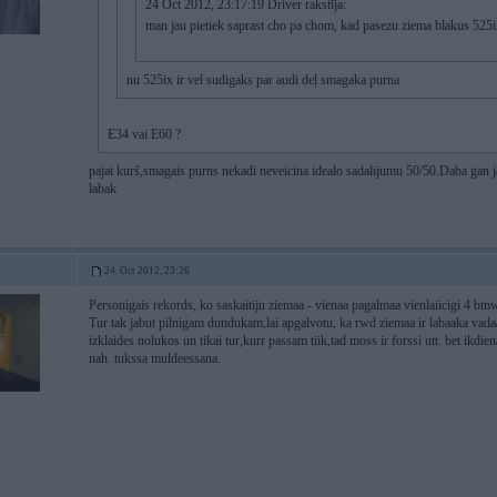
24 Oct 2012, 23:17:19 Driver rakstīja:
man jau pietiek saprast cho pa chom, kad pasezu ziema blakus 525
nu 525ix ir vel sudigaks par audi deļ smagaka purna
E34 vai E60 ?
pajat kurš,smagais purns nekadi neveicina idealo sadalijumu 50/50.Daba gan j
labak
24. Oct 2012, 23:26
Personigais rekords, ko saskaitiju ziemaa - vienaa pagalmaa vienlaiicigi 4 bm
Tur tak jabut pilnigam dundukam,lai apgalvotu, ka rwd ziemaa ir labaaka vada
izklaides nolukos un tikai tur,kurr passam tiik,tad moss ir forssi utt. bet ikdie
nah. tukssa muldeessana.