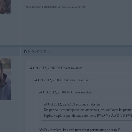
[ Šo ziņu laboja cipargalva, 24 Oct 2012, 23:14:59 ]
24. Oct 2012, 23:14
24 Oct 2012, 23:07:39 Driver rakstīja:
24 Oct 2012, 23:03:02 uldens1 rakstīja:
24 Oct 2012, 23:00:46 Driver rakstīja:
24 Oct 2012, 22:52:09 edzhaans rakstīja:
Tas par pautiem nebija uz tevi attiecināts, tas vienkārši kā piem
Topiks vispār ir par ziemas auto nevis RWD VS AWD VS F
AWD - mizalam, kas grib max drosi parvietoties no A uz B