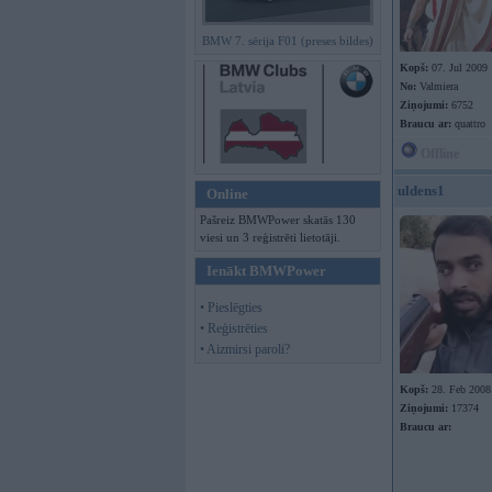
BMW 7. sērija F01 (preses bildes)
Kopš:
07. Jul 2009
No:
Valmiera
Ziņojumi:
6752
Braucu ar:
quattro
Offline
uldens1
Online
Pašreiz BMWPower skatās 130
viesi un 3 reģistrēti lietotāji.
Ienākt BMWPower
• Pieslēgties
• Reģistrēties
• Aizmirsi paroli?
Kopš:
28. Feb 2008
Ziņojumi:
17374
Braucu ar: