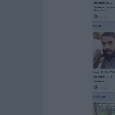
Ziņojumi:
31536
Braucu ar:
iepirkum
alko outletu
Offline
uldens1
Kopš:
28. Feb 2008
Ziņojumi:
17374
Braucu ar:
Offline
edzhaans