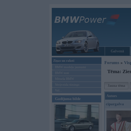
Galvenā
Ziņas un raksti
Forums
»
Vis
BMW modeļu jaunumi
Tēma: Ziem
BMW testi
Mēneša BMW
Sērijveida tūnings
Jauna tēma
Vel...
Autors
Gadījuma bilde
cipargalva