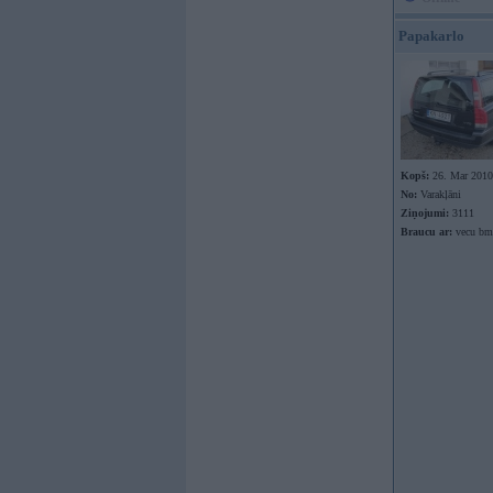
Papakarlo
Kopš:
26. Mar 2010
No:
Varakļāni
Ziņojumi:
3111
Braucu ar:
vecu bmw