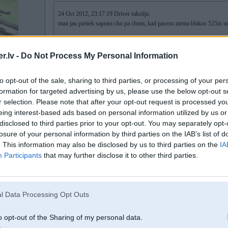
24 Oct 2012, 23:17:19 Driver rakstīja:
man jau pietiek saprast cho pa chom, kad pasezu ziema blakus 525ix u
nu 525ix ir vel sudigaks par audi deļ smagaka purna
.lv -
Do Not Process My Personal Information
E34 vai E60 ?
to opt-out of the sale, sharing to third parties, or processing of your per
formation for targeted advertising by us, please use the below opt-out s
r selection. Please note that after your opt-out request is processed y
eing interest-based ads based on personal information utilized by us or
24. Oct 2012, 23:24
disclosed to third parties prior to your opt-out. You may separately opt-
losure of your personal information by third parties on the IAB’s list of
24 Oct 2012, 23:07:39 Driver rakstīja:
. This information may also be disclosed by us to third parties on the
IA
Participants
that may further disclose it to other third parties.
24 Oct 2012, 23:03:02 uldens1 rakstīja:
24 Oct 2012, 23:00:46 Driver rakstīja:
l Data Processing Opt Outs
24 Oct 2012, 22:52:09 edzhaans rakstīja:
Tas par pautiem nebija uz tevi attiecināts, tas vienkārši kā piem
o opt-out of the Sharing of my personal data.
Topiks vispār ir par ziemas auto nevis RWD VS AWD VS F