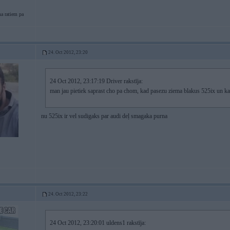
a ratiem pa
24. Oct 2012, 23:20
24 Oct 2012, 23:17:19 Driver rakstīja:
man jau pietiek saprast cho pa chom, kad pasezu ziema blakus 525ix un k
nu 525ix ir vel sudigaks par audi deļ smagaka purna
24. Oct 2012, 23:22
24 Oct 2012, 23:20:01 uldens1 rakstīja: