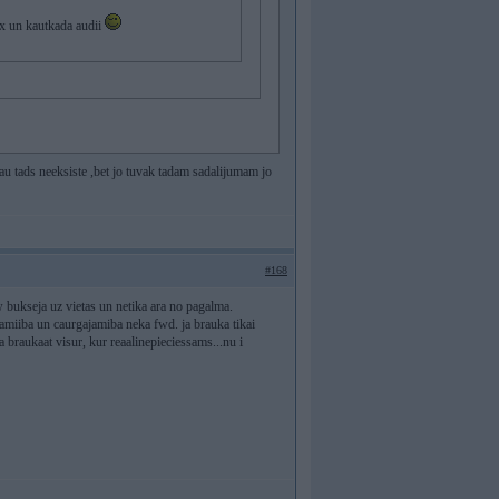
ix un kautkada audii
au tads neeksiste ,bet jo tuvak tadam sadalijumam jo
#168
w bukseja uz vietas un netika ara no pagalma.
amiiba un caurgajamiba neka fwd. ja brauka tikai
na braukaat visur, kur reaalinepieciessams...nu i