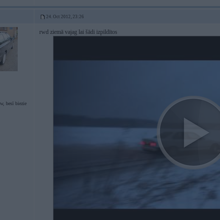
24. Oct 2012, 23:26
rwd ziemā vajag lai šādi izpildītos
, besī biezie