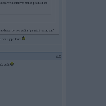
bi teoretiski atrak var braukt, praktiski kaa
dziesu, bet veci audi ir "pis taisni reising tiim"
d nebus japis taisni
#163
ada audii