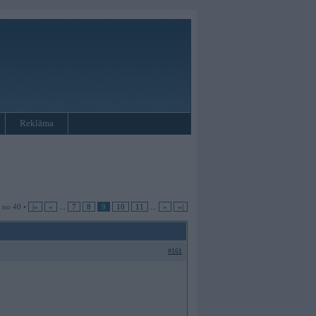
Reklāma
9 no 40 •
|«
«
...
7
8
9
10
11
...
»
»|
#161