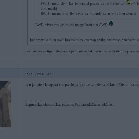
FWD - mudakiem, kas ienjemusi prataa, ka tas ir droshak
(nu la
kurs maak)
RWD - normaliem cilvekiem, kas izbauda katru braucienu ziemaa
RWD cilvekiem kas nekad nejegs braukt ar AWD
kad izbraukshu ar awd, kas vadisies kaa man patiks, tad mosh dziedashu citu 
pats teici ka sudigam dejotajam pauti maisa,tak što iemacies braukt vispirms ta
24. Oct 2012, 23:17
man jau pietiek saprast cho pa chom, kad pasezu ziema blakus 525ix un kautk
-----------------
diagnostika, elektronikas remonts & pretaizdzīšanas iekārtas.