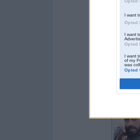
Opted 
I want t
Opted 
I want 
Advertis
Opted 
I want t
of my P
was col
Opted 
Offline
uldens1