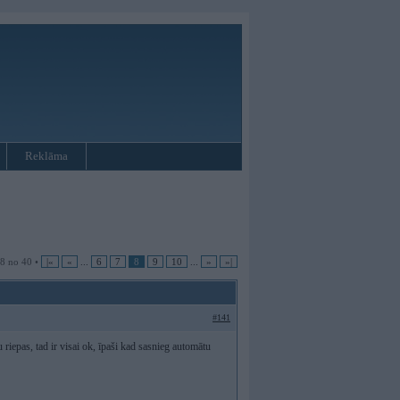
Reklāma
 8 no 40 •
|«
«
...
6
7
8
9
10
...
»
»|
#141
 riepas, tad ir visai ok, īpaši kad sasnieg automātu