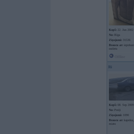
Kopš:
22. Jun 2002
No:
Rīga
Ziņojumi:
31536
Braucu ar:
iepirkum
outletu
Offline
Ri
Kopš:
08. Sep 2009
No:
Preiļi
Ziņojumi:
1090
Braucu ar:
kapeiku,
miatu