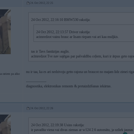
24. Oct 2012, 22:25
24 Oct 2012, 22:16:10 BMW530 rakstīja:
24 Oct 2012, 22:13:57 Driver rakstīja:
acimredzot vainu brauc ar lisam riepam vai ari kaa muljkis.
tas ir Tavs fantāzijas auglis.
acīmredzot Tve nav sajēgas par pašvaldību ceļiem, kuri ir ārpus geto raj
nu ir taa, ka es ari nedzivoju getto rajona un braucot no majam lidz zimei riga, 
a ratiem pa alko
-----------------
diagnostika, elektronikas remonts & pretaizdzīšanas iekārtas.
24. Oct 2012, 22:26
24 Oct 2012, 22:19:38 Usins rakstīja:
ir pavadīta viena vai divas ziemas ar w124 2.6 automātu, ja uzliek jaunas š