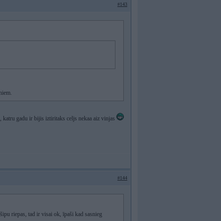
#143
oniem.
katru gadu ir bijis iztiritaks celjs nekaa aiz vinjas
#144
ipu riepas, tad ir visai ok, īpaši kad sasnieg