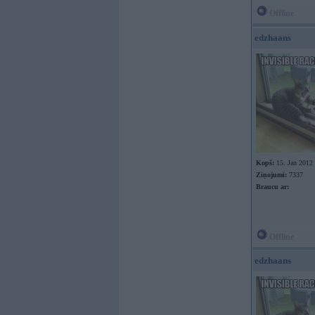
Offline
edzhaans
Kopš:
15. Jan 2012
Ziņojumi:
7337
Braucu ar:
Offline
edzhaans