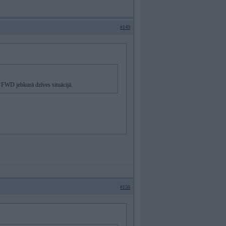
#149
<FWD jebkurā dzīves situācijā.
#150