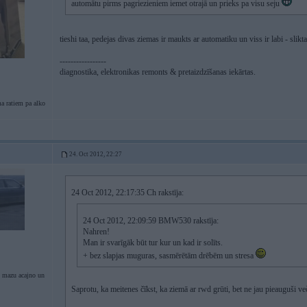
automātu pirms pagriezieniem iemet otrajā un prieks pa visu seju
tieshi taa, pedejas divas ziemas ir maukts ar automatiku un viss ir labi - sli
-----------------
diagnostika, elektronikas remonts & pretaizdzīšanas iekārtas.
a ratiem pa alko
24. Oct 2012, 22:27
24 Oct 2012, 22:17:35 Ch rakstīja:
24 Oct 2012, 22:09:59 BMW530 rakstīja:
Nahren!
Man ir svarīgāk būt tur kur un kad ir solīts.
+ bez slapjas muguras, sasmērētām drēbēm un stresa
 mazu acajno un
Saprotu, ka meitenes čīkst, ka ziemā ar rwd grūti, bet ne jau pieauguši več