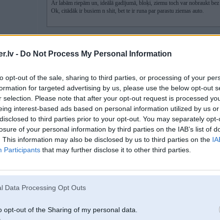
Ar labām riepām un, ideālā gadījumā, bloķi, ziemu toch var nobraukt bez 
Ok, citādāk ir busiem n shit, bet te ir runa par parastu ziemas auto.
Iebrauc šoziem pie manas omes laukos, pēc tāda kārtīga sniegputeņa, lai aizve
un tiksi līdz piebraucamajam ceļam nopirkšu tev vienu aliņu, ja iebrauksi pa
.lv -
Do Not Process My Personal Information
Ziemā braukāt pa pilsētu var kaut vai ar divriteni, laukos jau ir jāpiedomā pie
to opt-out of the sale, sharing to third parties, or processing of your per
formation for targeted advertising by us, please use the below opt-out s
r selection. Please note that after your opt-out request is processed y
24. Oct 2012, 22:29
eing interest-based ads based on personal information utilized by us or
disclosed to third parties prior to your opt-out. You may separately opt-
24 Oct 2012, 21:40:11 BMW530 rakstīja:
losure of your personal information by third parties on the IAB’s list of
Nu, nu, argumenti; kā tas mb ziemā paliek labs?
. This information may also be disclosed by us to third parties on the
IA
Participants
that may further disclose it to other third parties.
Šajā cenu kategorijā, iespējams, auto ar vislielāko komfortu.
Katram savs redzējums.. citam
Bronco
būs par īsu
l Data Processing Opt Outs
 / Mk1 / Volga
-----------------
o opt-out of the Sharing of my personal data.
979' / Smart
4. 5. un 6. paaudzes LPG iekartas
 Santana /