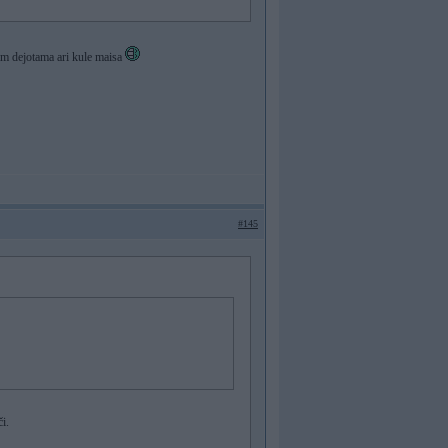
ktam dejotama ari kule maisa
#145
i.