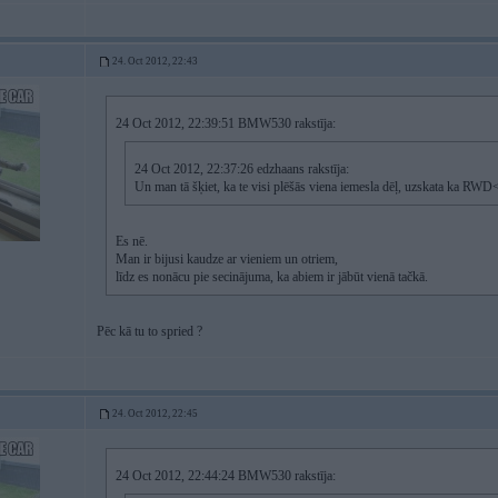
24. Oct 2012, 22:43
24 Oct 2012, 22:39:51 BMW530 rakstīja:
24 Oct 2012, 22:37:26 edzhaans rakstīja:
Un man tā šķiet, ka te visi plēšās viena iemesla dēļ, uzskata ka RWD
Es nē.
Man ir bijusi kaudze ar vieniem un otriem,
līdz es nonācu pie secinājuma, ka abiem ir jābūt vienā tačkā.
Pēc kā tu to spried ?
24. Oct 2012, 22:45
24 Oct 2012, 22:44:24 BMW530 rakstīja: