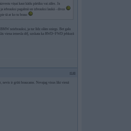
izvestu viņai kaut kādu pārtiku vai zāles. Ja
 ja iebrauksi pagalmā un izbrauksi laukā - divus
 pie tā ar ko tu brauc
r BMW neiebrauksi, ja tur līdz olām sniegs. Bet galu
 plēšās viena iemesla dēļ, uzskata ka RWD<FWD jebkurā
#148
er, nevis ir grūti braucams. Nevajag visus likt vienā