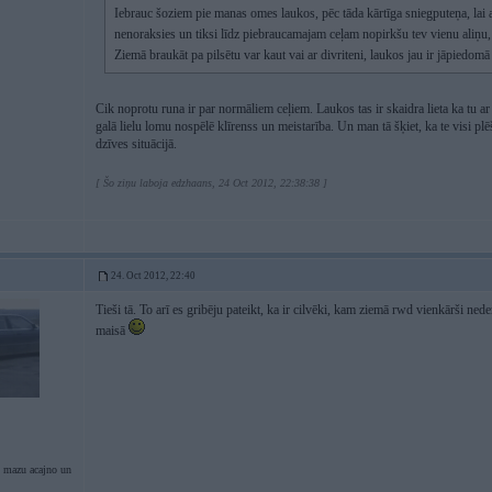
Iebrauc šoziem pie manas omes laukos, pēc tāda kārtīga sniegputeņa, lai a
nenoraksies un tiksi līdz piebraucamajam ceļam nopirkšu tev vienu aliņu,
Ziemā braukāt pa pilsētu var kaut vai ar divriteni, laukos jau ir jāpiedomā
Cik noprotu runa ir par normāliem ceļiem. Laukos tas ir skaidra lieta ka tu a
galā lielu lomu nospēlē klīrenss un meistarība. Un man tā šķiet, ka te visi
dzīves situācijā.
[ Šo ziņu laboja edzhaans, 24 Oct 2012, 22:38:38 ]
24. Oct 2012, 22:40
Tieši tā. To arī es gribēju pateikt, ka ir cilvēki, kam ziemā rwd vienkārši ned
maisā
 mazu acajno un