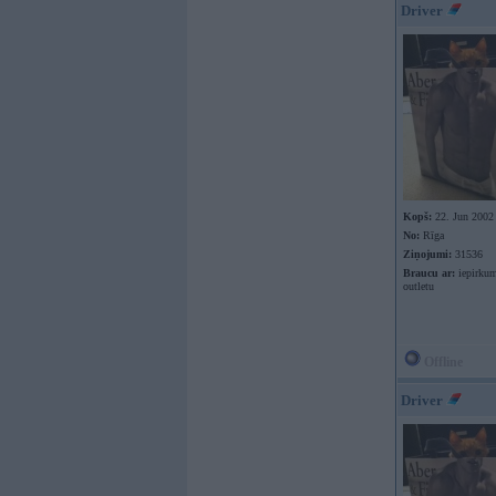
Driver
Kopš:
22. Jun 2002
No:
Rīga
Ziņojumi:
31536
Braucu ar:
iepirkum
outletu
Offline
Driver