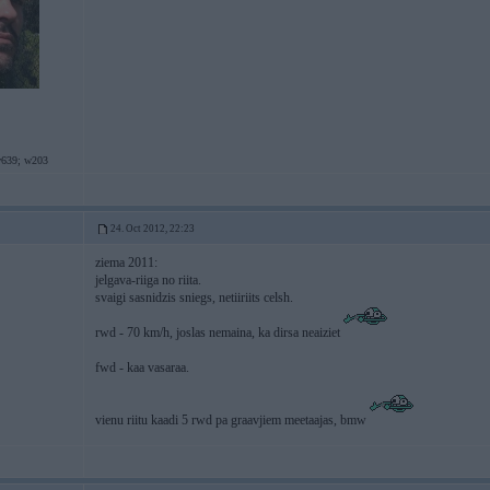
639; w203
24. Oct 2012, 22:23
ziema 2011:
jelgava-riiga no riita.
svaigi sasnidzis sniegs, netiiriits celsh.
rwd - 70 km/h, joslas nemaina, ka dirsa neaiziet
fwd - kaa vasaraa.
vienu riitu kaadi 5 rwd pa graavjiem meetaajas, bmw