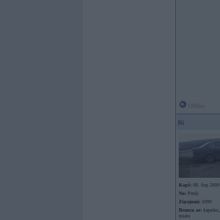
Offline
Ri
Kopš:
08. Sep 2009
No:
Preiļi
Ziņojumi:
1090
Braucu ar:
kapeiku,
miatu