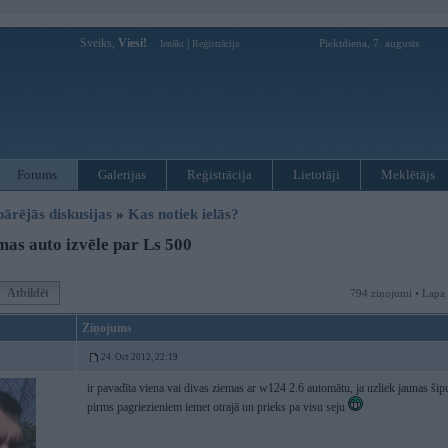
Sveiks,
Viesi!
|
Piektdiena, 7. augusts
Ienākt
Reģistrācija
Forums
Galerijas
Reģistrācija
Lietotāji
Meklētājs
pārējās diskusijas
»
Kas notiek ielās?
as auto izvēle par Ls 500
Atbildēt
794 ziņojumi • Lapa
Ziņojums
24. Oct 2012, 22:19
ir pavadīta viena vai divas ziemas ar w124 2.6 automātu, ja uzliek jaunas šipu
pirms pagriezieniem iemet otrajā un prieks pa visu seju