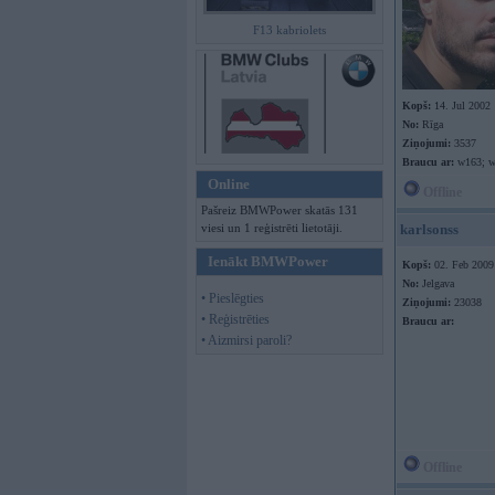
F13 kabriolets
Kopš:
14. Jul 2002
No:
Rīga
Ziņojumi:
3537
Braucu ar:
w163; w
Online
Offline
Pašreiz BMWPower skatās 131
viesi un 1 reģistrēti lietotāji.
karlsonss
Ienākt BMWPower
Kopš:
02. Feb 2009
No:
Jelgava
• Pieslēgties
Ziņojumi:
23038
• Reģistrēties
Braucu ar:
• Aizmirsi paroli?
Offline