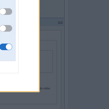
#147
 veči.
 bez problēmām, ja vien pats necenšās sūdus