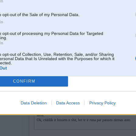
In
www.facebook.com/m7sport.lv
https://www.instagram.com/vecais_/
o opt-out of the Sale of my Personal Data.
In
24. Oct 2012, 22:37
to opt-out of processing my Personal Data for Targeted
ing.
In
24 Oct 2012, 22:27:27 Ri rakstīja:
o opt-out of Collection, Use, Retention, Sale, and/or Sharing
24 Oct 2012, 22:17:35 Ch rakstīja:
ersonal Data that Is Unrelated with the Purposes for which it
lected.
Out
24 Oct 2012, 22:09:59 BMW530 rakstīja:
Nahren!
Man ir svarīgāk būt tur kur un kad ir solīts.
CONFIRM
+ bez slapjas muguras, sasmērētām drēbēm un stresa
Saprotu, ka meitenes čīkst, ka ziemā ar rwd grūti, bet ne jau pieauguši
Data Deletion
Data Access
Privacy Policy
Ar labām riepām un, ideālā gadījumā, bloķi, ziemu toch var nobraukt
taisīt.
Ok, citādāk ir busiem n shit, bet te ir runa par parastu ziemas auto.