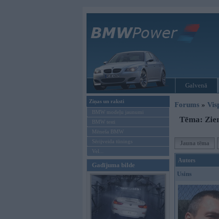
Galvenā
Ziņas un raksti
Forums
»
Vis
BMW modeļu jaunumi
Tēma: Ziem
BMW testi
Mēneša BMW
Sērijveida tūnings
Jauna tēma
Vel...
Autors
Gadījuma bilde
Usins