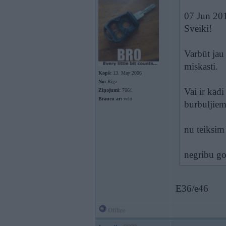
07 Jun 20
Sveiki!
Varbūt jau
miskasti.
Kopš:
13. May 2006
No:
Rīga
Vai ir kādi
Ziņojumi:
7661
Braucu ar:
velo
burbuljiem
nu teiksim
negribu gol
E36/e46
Offline