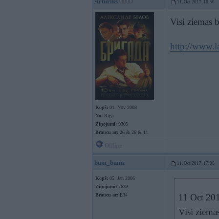
Arturiks
11. Oct 2017, 16:50
Visi ziemas 
http://www.l
Kopš:
01. Nov 2008
No:
Rīga
Ziņojumi:
9305
Braucu ar:
26 & 26 & 11
Offline
bum_bumz
11. Oct 2017, 17:08
Kopš:
05. Jan 2006
Ziņojumi:
7632
Braucu ar:
E34
11 Oct 20
Visi ziema