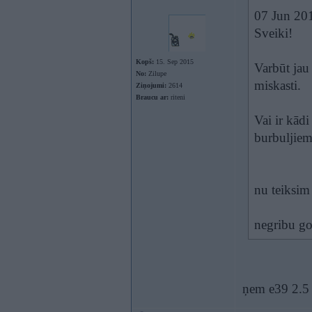
07 Jun 20
Sveiki!
Kopš:
15. Sep 2015
Varbūt jau
No:
Zilupe
miskasti.
Ziņojumi:
2614
Braucu ar:
riteni
Vai ir kādi
burbuljiem
nu teiksim
negribu gol
ņem e39 2.5 