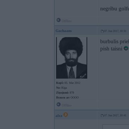
negribu golfu
Offline
Gachaans
07. Jun 2017, 10:31
burbulis prie
pish taisni
Kopš:
05. Mar 2012
No:
Rīga
Ziņojumi:
878
Braucu ar:
OOOO
Offline
alxz
07. Jun 2017, 10:41