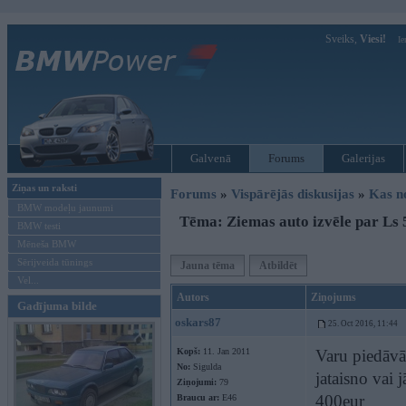
Sveiks,
Viesi!
Ie
Galvenā
Forums
Galerijas
Ziņas un raksti
Forums
»
Vispārējās diskusijas
»
Kas no
BMW modeļu jaunumi
Tēma: Ziemas auto izvēle par Ls 
BMW testi
Mēneša BMW
Sērijveida tūnings
Jauna tēma
Atbildēt
Vel...
Autors
Ziņojums
Gadījuma bilde
oskars87
25. Oct 2016, 11:44
Kopš:
11. Jan 2011
Varu piedāvāt
No:
Sigulda
jataisno vai 
Ziņojumi:
79
400eur
Braucu ar:
E46