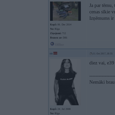
Ja par tēmu,
cenas sīkie v
Izņēmums ir t
Kopš:
06. Dec 2014
No:
Rīga
Ziņojumi:
712
Braucu ar:
Dēli
Offline
sn
11. Oct 2017, 18:35
diez vai, e3
----------------
Nemāki brauk
Kopš:
24. Jul 2008
No:
Rīga