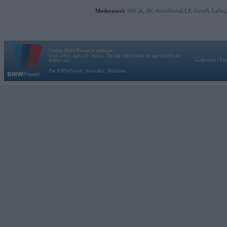
Moderatori:
968-jk
,
AV
,
AiwaShuraLLP
,
GirtzB
,
Lafter
Vortāls BMWPower.lv darbojas
kopš 2002. gada 14. maija. Tas nav auto klubs un nav saistīts ar
Galvena
|
Fo
BMW AG.
Par BMWPower
|
Kontakti
|
Reklāma