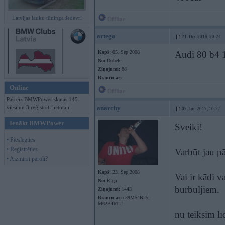
Latvijas lauku tūninga šedevri
Offline
artego
21. Dec 2016, 20:24
Kopš:
05. Sep 2008
Audi 80 b4 1
No:
Dobele
Ziņojumi:
88
Braucu ar:
Online
Offline
Pašreiz BMWPower skatās 145
viesi un 3 reģistrēti lietotāji.
anarchy
07. Jun 2017, 10:27
Ienākt BMWPower
Sveiki!
• Pieslēgties
• Reģistrēties
Varbūt jau pā
• Aizmirsi paroli?
Kopš:
23. Sep 2008
Vai ir kādi v
No:
Rīga
burbuljiem.
Ziņojumi:
1443
Braucu ar:
e39M54B25,
M62B46TU
nu teiksim l