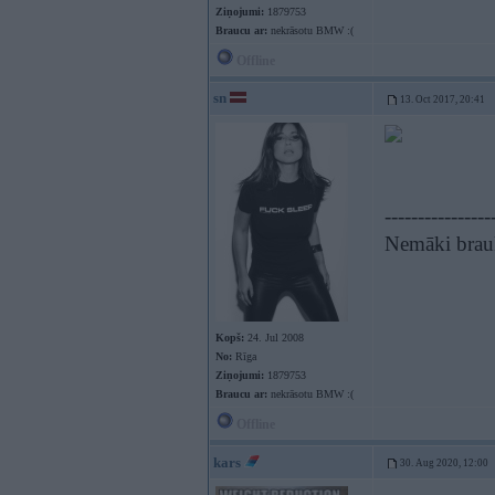
Ziņojumi:
1879753
Braucu ar:
nekrāsotu BMW :(
Offline
sn
13. Oct 2017, 20:41
----------------
Nemāki brauk
Kopš:
24. Jul 2008
No:
Rīga
Ziņojumi:
1879753
Braucu ar:
nekrāsotu BMW :(
Offline
kars
30. Aug 2020, 12:00