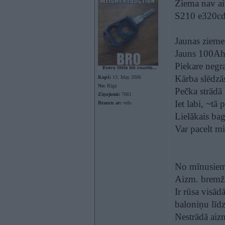
Ziema nav ai
S210 e320cdi
Jaunas zieme
Jauns 100Ah 
Piekare negr
Kārba slēdzās
Kopš:
13. May 2006
No:
Rīga
Pečka strādā
Ziņojumi:
7661
Iet labi, ~tā 
Braucu ar:
velo
Lielākais bag
Var pacelt mi
No mīnusiem
Aizm. bremžu
Ir rūsa visād
baloniņu līdz
Nestrādā ai