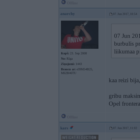
Offline
anarchy
07. Jun 2017, 10:54
07 Jun 20
burbulis p
liikumaa p
Kopš:
23. Sep 2008
No:
Rīga
Ziņojumi:
1443
Braucu ar:
e39M54B25,
M62B46TU
kaa reizi bij
gribu maksimā
Opel fronter
Offline
kars
07. Jun 2017, 11:02