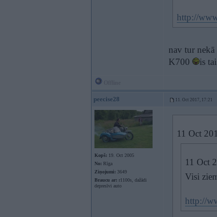
http://www
nav tur nekā
K700
is ta
Offline
peecise28
11. Oct 2017, 17:21
11 Oct 20
Kopš:
19. Oct 2005
11 Oct 
No:
Rīga
Ziņojumi:
3649
Visi zie
Braucu ar:
r1100s, dažādi
depresīvi auto
http://w