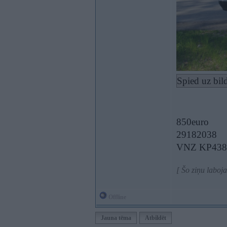
Spied uz bil
850euro
29182038
VNZ KP438
[ Šo ziņu laboj
Offline
Jauna tēma
Atbildēt