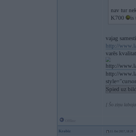
nav tur ne
K700
is
vajag samesti
http://www.la
varēs kvalitat
http://www.la
style="cursor
Spied uz bild
[ Šo ziņu laboj
Offline
Krabiz
11. Oct 2017, 18:28