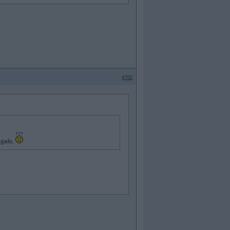
#702
u gadu.