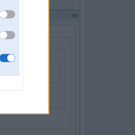
#706
auc visu gadu.