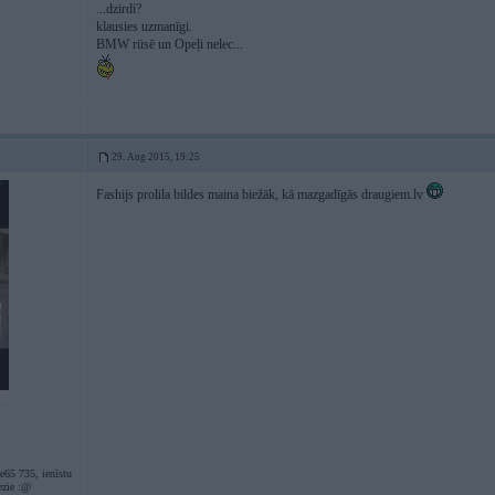
...dzirdi?
klausies uzmanīgi.
BMW rūsē un Opeļi nelec...
29. Aug 2015, 19:25
Fashijs prolila bildes maina biežāk, kā mazgadīgās draugiem.lv
e65 735, ienīstu
ezie :@