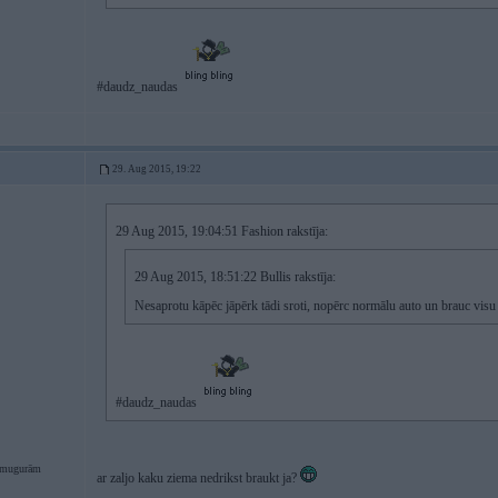
#daudz_naudas
29. Aug 2015, 19:22
29 Aug 2015, 19:04:51 Fashion rakstīja:
29 Aug 2015, 18:51:22 Bullis rakstīja:
Nesaprotu kāpēc jāpērk tādi sroti, nopērc normālu auto un brauc vis
#daudz_naudas
 mugurām
ar zaljo kaku ziema nedrikst braukt ja?