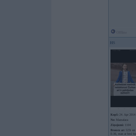
Offline
HS
Kopš:
24. Apr 2014
No:
Mazsalaca
Ziņojumi:
1104
Braucu ar:
523i un 
E-36, man ar besī bi