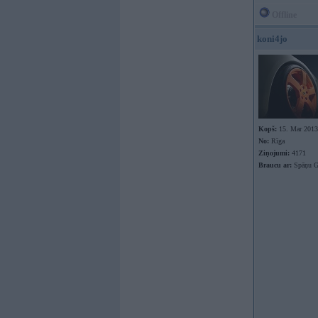
Offline
koni4jo
Kopš:
15. Mar 2013
No:
Rīga
Ziņojumi:
4171
Braucu ar:
Spāņu Go