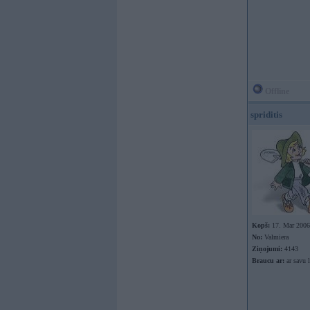
Offline
spriditis
Kopš:
17. Mar 2006
No:
Valmiera
Ziņojumi:
4143
Braucu ar:
ar savu l