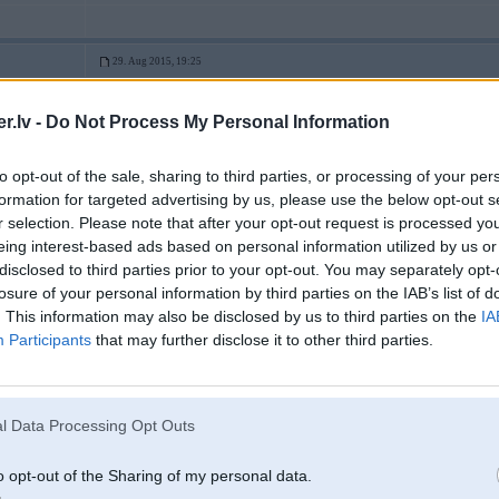
29. Aug 2015, 19:25
.lv -
Do Not Process My Personal Information
29 Aug 2015, 19:22:49 martinssirants rakstīja:
29 Aug 2015, 19:04:51 Fashion rakstīja:
to opt-out of the sale, sharing to third parties, or processing of your per
formation for targeted advertising by us, please use the below opt-out s
29 Aug 2015, 18:51:22 Bullis rakstīja:
r selection. Please note that after your opt-out request is processed y
Nesaprotu kāpēc jāpērk tādi sroti, nopērc normālu auto un brauc 
eing interest-based ads based on personal information utilized by us or
disclosed to third parties prior to your opt-out. You may separately opt-
losure of your personal information by third parties on the IAB’s list of
. This information may also be disclosed by us to third parties on the
IA
Participants
that may further disclose it to other third parties.
#daudz_naudas
ar zaljo kaku ziema nedrikst braukt ja?
l Data Processing Opt Outs
o opt-out of the Sharing of my personal data.
Nu kkā negribās vnk, + iespēja pa ziemu kko ar to vardi padarīt