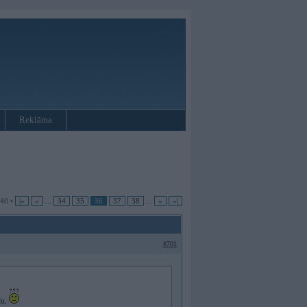
Reklāma
 40 •
|«
«
...
34
35
36
37
38
...
»
»|
#701
du.