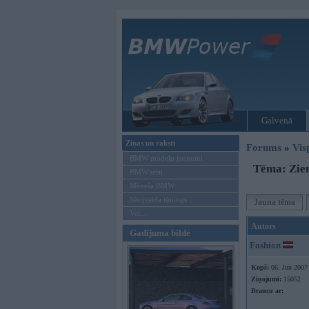
Galvenā
Ziņas un raksti
Forums
»
Vis
BMW modeļu jaunumi
Tēma: Ziem
BMW testi
Mēneša BMW
Sērijveida tūnings
Jauna tēma
Vel...
Autors
Gadījuma bilde
Fashion
Kopš:
06. Jun 2007
Ziņojumi:
15052
Braucu ar: