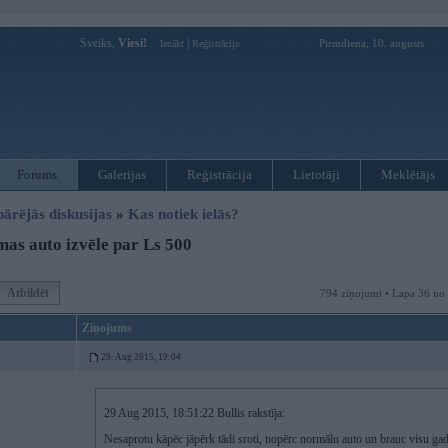
Sveiks,
Viesi!
|
Pirmdiena, 10. augusts
Ienākt
Reģistrācija
Forums
Galerijas
Reģistrācija
Lietotāji
Meklētājs
pārējās diskusijas
»
Kas notiek ielās?
as auto izvēle par Ls 500
Atbildēt
794 ziņojumi • Lapa 36 no
Ziņojums
29. Aug 2015, 19:04
29 Aug 2015, 18:51:22 Bullis rakstīja:
Nesaprotu kāpēc jāpērk tādi sroti, nopērc normālu auto un brauc visu ga