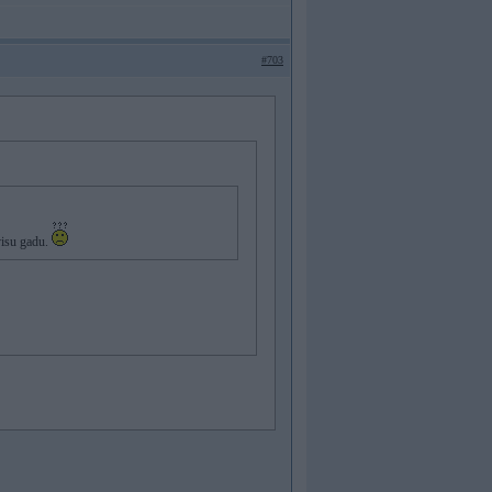
#703
visu gadu.