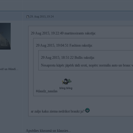
29. Aug 2015, 19:24
29 Aug 2015, 19:22:49 martinssirants rakstīja:
29 Aug 2015, 19:04:51 Fashion rakstīja:
29 Aug 2015, 18:51:22 Bullis rakstīja:
Nesaprotu kāpēc jāpērk tādi sroti, nopērc normālu auto un brauc 
lf un Hūndī...
#daudz_naudas
ar zaljo kaku ziema nedrikst braukt ja?
Apsēdies klusumā un klausies...