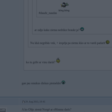
#daudz_naudas
ar zaljo kaku ziema nedrikst braukt ja?
Nu kkā negribās vnk, + iespēja pa ziemu kko ar to vardi padarīt
ko tu gribi ar vinu dariit?
gan jau smukus diskus piemeklet
29. Aug 2015, 19:45
A ko Olijs ziemā Norgē ar eMmmu darīs?