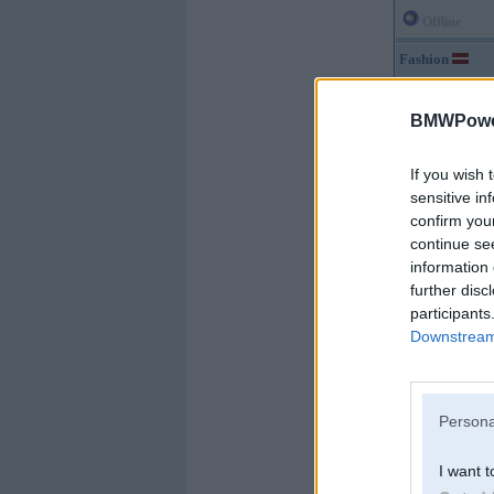
Offline
Fashion
Kopš:
06. Jun 2007
Ziņojumi:
15052
BMWPower
Braucu ar:
If you wish 
sensitive in
confirm you
continue se
information 
further disc
participants
Downstream 
Persona
I want t