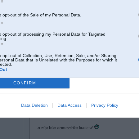
In
o opt-out of the Sale of my Personal Data.
29. Aug 2015, 19:38
In
29 Aug 2015, 19:25:12 Fashion rakstīja:
to opt-out of processing my Personal Data for Targeted
ing.
In
29 Aug 2015, 19:22:49 martinssirants rakstīja:
o opt-out of Collection, Use, Retention, Sale, and/or Sharing
29 Aug 2015, 19:04:51 Fashion rakstīja:
ersonal Data that Is Unrelated with the Purposes for which it
lected.
Out
29 Aug 2015, 18:51:22 Bullis rakstīja:
Nesaprotu kāpēc jāpērk tādi sroti, nopērc normālu auto un br
CONFIRM
 mugurām
Data Deletion
Data Access
Privacy Policy
#daudz_naudas
ar zaljo kaku ziema nedrikst braukt ja?