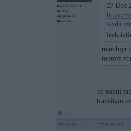
27 Dec 2
Kopš:
01. Feb 2011
No:
Rīga
https://
Ziņojumi:
7627
Braucu ar:
Kada ten
ieskriet
man bija u
motors var
Ta nahuj ta
transitam z
Offline
PASSATizhi
27. Dec 2014, 19:46