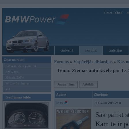
Sveiks,
Viesi!
Ie
Galvenā
Forums
Galerijas
Ziņas un raksti
Forums
»
Vispārējās diskusijas
»
Kas no
BMW modeļu jaunumi
Tēma: Ziemas auto izvēle par Ls 
BMW testi
Mēneša BMW
Sērijveida tūnings
Jauna tēma
Atbildēt
Vel...
Autors
Ziņojums
Gadījuma bilde
kars
19. Sep 2014, 00:38
Sāk palikt 
Kam te ir p