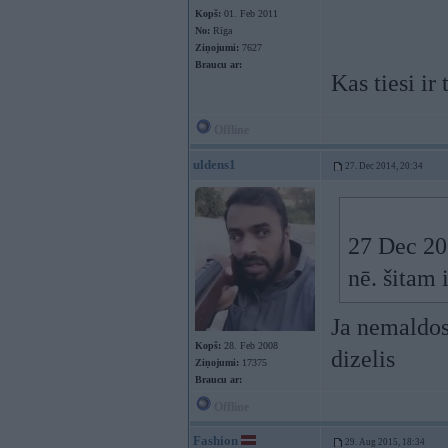
Kopš:
01. Feb 2011
No:
Rīga
Ziņojumi:
7627
Braucu ar:
Kas tiesi ir
Offline
uldens1
27. Dec 2014, 20:34
27 Dec 20
nē. šitam i
Ja nemaldos
Kopš:
28. Feb 2008
dizelis
Ziņojumi:
17375
Braucu ar:
Offline
Fashion
29. Aug 2015, 18:34