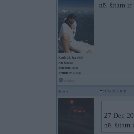
nē. šitam ir 
Kopš:
25. Jun 2009
No:
Jūrmala
Ziņojumi:
8681
Braucu ar:
686hp
Offline
dzuris
27. Dec 2014, 19:52
27 Dec 20
nē. šitam i