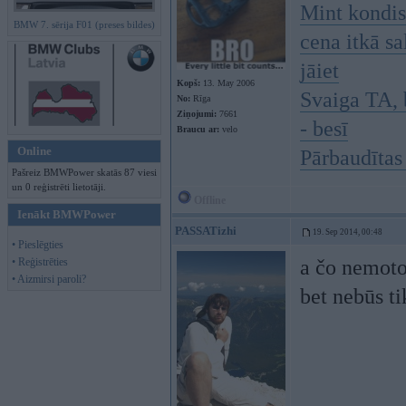
Mint kondis
BMW 7. sērija F01 (preses bildes)
cena itkā sa
jāiet
Kopš:
13. May 2006
Svaiga TA, b
No:
Rīga
Ziņojumi:
7661
- besī
Braucu ar:
velo
Online
Pārbaudītas 
Pašreiz BMWPower skatās 87 viesi
un 0 reģistrēti lietotāji.
Offline
Ienākt BMWPower
PASSATizhi
19. Sep 2014, 00:48
• Pieslēgties
• Reģistrēties
a čo nemoto
• Aizmirsi paroli?
bet nebūs ti