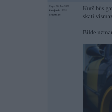
Kopš:
06. Jun 2007
Kurš būs ga
Ziņojumi:
15052
skati vismaz
Braucu ar:
Bilde uzma