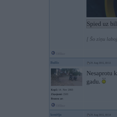
Spied uz bi
[ Šo ziņu labo
Offline
Bullis
29. Aug 2015, 18:51
Nesaprotu k
gadu.
Kopš:
14. Nov 2003
Ziņojumi:
2501
Braucu ar:
Offline
koni4jo
29. Aug 2015, 18:54