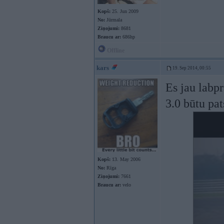
Kopš:
25. Jun 2009
No:
Jūrmala
Ziņojumi:
8681
Braucu ar:
686hp
Offline
kars
19. Sep 2014, 00:55
Es jau labpr
3.0 būtu pa
Kopš:
13. May 2006
No:
Rīga
Ziņojumi:
7661
Braucu ar:
velo