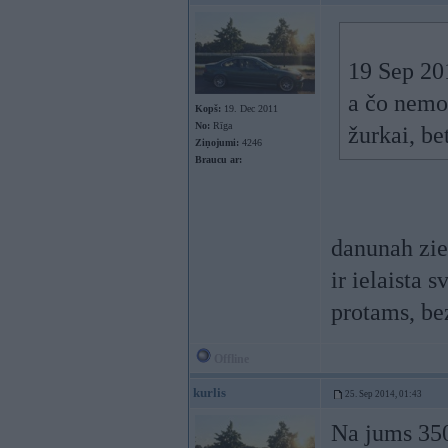
19 Sep 20
a čo nemo
Kopš:
19. Dec 2011
No:
Rīga
žurkai, be
Ziņojumi:
4246
Braucu ar:
danunah zie
ir ielaista 
protams, be
Offline
kurlis
25. Sep 2014, 01:43
Na jums 350l