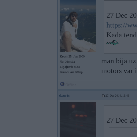
27 Dec 201
https://ww
Kada tende
Kopš:
25. Jun 2009
man bija uz 
No:
Jūrmala
Ziņojumi:
8681
motors var i
Braucu ar:
686hp
Offline
dzuris
27. Dec 2014, 19:43
27 Dec 20