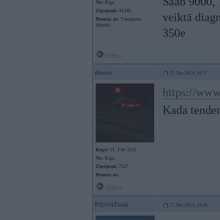
Saab 9000, 
No:
Rīga
Ziņojumi:
41385
veiktā diagn
Braucu ar:
Transporta
līdzekli
350e
Offline
dzuris
27. Dec 2014, 19:37
https://www.
Kada tenden
Kopš:
01. Feb 2011
No:
Rīga
Ziņojumi:
7627
Braucu ar:
Offline
PASSATizhi
27. Dec 2014, 19:40