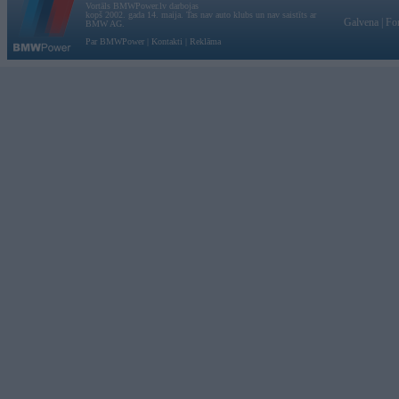
Vortāls BMWPower.lv darbojas
kopš 2002. gada 14. maija. Tas nav auto klubs un nav saistīts ar
Galvena
|
Fo
BMW AG.
Par BMWPower
|
Kontakti
|
Reklāma