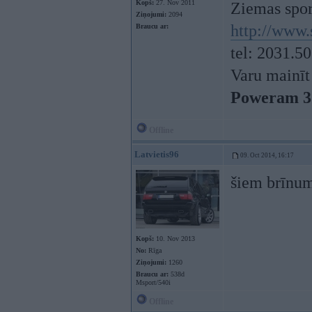
Kopš:
27. Nov 2011
Ziemas spor
Ziņojumi:
2094
http://www.
Braucu ar:
tel: 2031.5
Varu mainīt
Poweram 3
Offline
Latvietis96
09. Oct 2014, 16:17
šiem brīnum
Kopš:
10. Nov 2013
No:
Rīga
Ziņojumi:
1260
Braucu ar:
538d
Msport/540i
Offline