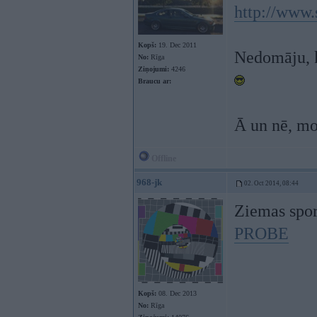
http://www.
Kopš:
19. Dec 2011
Nedomāju, k
No:
Rīga
Ziņojumi:
4246
Braucu ar:
Ā un nē, mo
Offline
968-jk
02. Oct 2014, 08:44
Ziemas spor
PROBE
Kopš:
08. Dec 2013
No:
Rīga