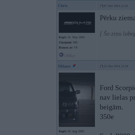
Chris
07. Nov 2014, 12:42
Pērku ziemas
[ Šo ziņu labo
Kopš:
16. May 2004
Ziņojumi:
966
Braucu ar:
V8
Offline
Mikuzz
15. Nov 2014, 13:20
Ford Scorpi
nav lielas 
beigām.
350e
Kopš:
19. Aug 2005