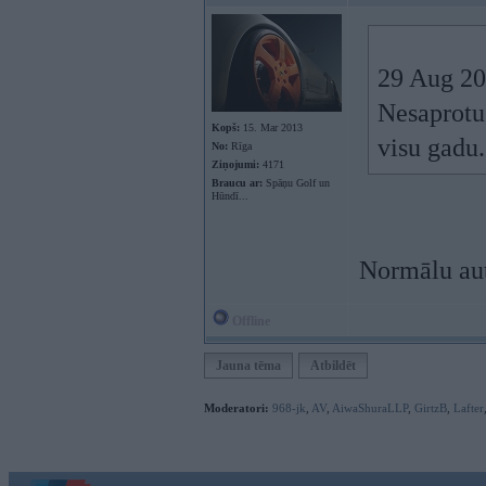
29 Aug 201
Nesaprotu 
Kopš:
15. Mar 2013
visu gadu
No:
Rīga
Ziņojumi:
4171
Braucu ar:
Spāņu Golf un
Hūndī...
Normālu aut
Offline
Jauna tēma
Atbildēt
Moderatori:
968-jk
,
AV
,
AiwaShuraLLP
,
GirtzB
,
Lafter