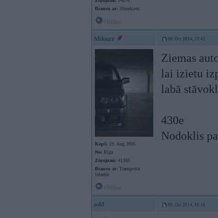
Ziņojumi:
14076
Braucu ar:
30niekiem
Offline
Mikuzz
08. Oct 2014, 22:42
Ziemas auto
lai izietu 
labā stāvokl
430e
Nodoklis pa
Kopš:
19. Aug 2005
No:
Rīga
Ziņojumi:
41385
Braucu ar:
Transporta
līdzekli
Offline
add
09. Oct 2014, 16:16