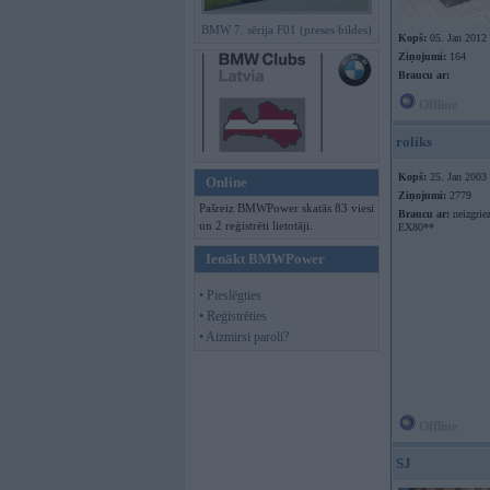
BMW 7. sērija F01 (preses bildes)
Kopš:
05. Jan 2012
Ziņojumi:
164
Braucu ar:
Offline
roliks
Kopš:
25. Jan 2003
Online
Ziņojumi:
2779
Pašreiz BMWPower skatās 83 viesi
Braucu ar:
neizgrie
un 2 reģistrēti lietotāji.
EX80**
Ienākt BMWPower
• Pieslēgties
• Reģistrēties
• Aizmirsi paroli?
Offline
SJ