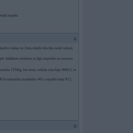
eikti nepirkt.
#2
/somu/hvz kādas no 2mm skārda izlocītās neder nekam
vi pēc dažādiem izmēriem ar lāgu atsperēm un torsionu
avnesbu 1350kg, bez tenta, veikala cena bija~800LS, es
mt R14 nožmiedzu kautkādus 40Ls starpībā starp R13,
#3