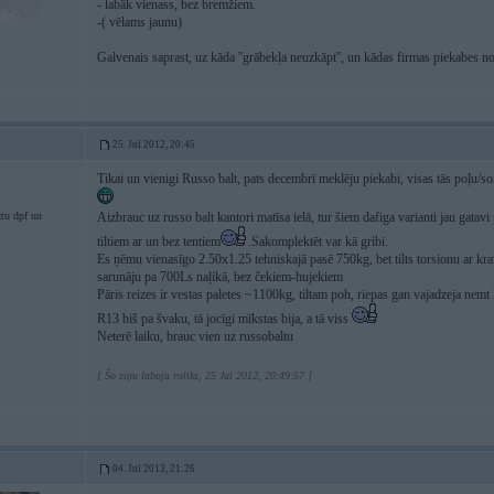
- labāk vienass, bez bremžiem.
-( vēlams jaunu)
Galvenais saprast, uz kāda ''grābekļa neuzkāpt'', un kādas firmas piekabes not
25. Jul 2012, 20:45
Tikai un vienigi Russo balt, pats decembrī meklēju piekabi, visas tās poļu
ztu dpf un
Aizbrauc uz russo balt kantori matīsa ielā, tur šiem dafiga varianti jau gata
tiltiem ar un bez tentiem
.Sakomplektēt var kā gribi.
Es ņēmu vienasīgo 2.50x1.25 tehniskajā pasē 750kg, bet tilts torsionu ar kr
sarunāju pa 700Ls naļikā, bez čekiem-hujekiem
Pāris reizes ir vestas paletes ~1100kg, tiltam poh, riepas gan vajadzeja ne
R13 biš pa švaku, tā jocīgi mīkstas bija, a tā viss
Neterē laiku, brauc vien uz russobaltu
[ Šo ziņu laboja roliks, 25 Jul 2012, 20:49:57 ]
04. Jul 2013, 21:26