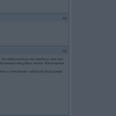
#12
#13
ās nelēkā parisēm,ka citas skārdnieces mēdz darīt.
ā nomainīju tikai gulltņus riteņiem. Maksā kapeikas.
ums ir krietni biezaks+ nellokās tik ļoti,kā pparējās.