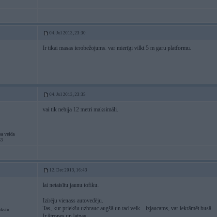
04. Jul 2013, 23:30
Ir tikai masas ierobežojums. var mierīgi vilkt 5 m garu platformu.
04. Jul 2013, 23:35
vai tik nebija 12 metri maksimāli.
sa veida
33
12. Dec 2013, 16:43
lai netaisītu jaunu tofiku.
Izīrēju vienass autovedēju.
Tas, kur priekšu uzbrauc augšā un tad velk .. izjaucams, var iekrāmēt busā.
rkstu
Ir štropes un laipas