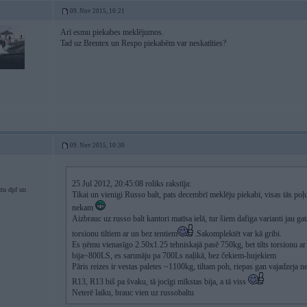
09. Nov 2015, 10:21
Arī esmu piekabes meklējumos.
Tad uz Brentex un Respo piekabēm var neskatīties?
09. Nov 2015, 10:30
25 Jul 2012, 20:45:08 roliks rakstīja:
ztu dpf un
Tikai un vienigi Russo balt, pats decembrī meklēju piekabi, visas tās p
nekam
Aizbrauc uz russo balt kantori matīsa ielā, tur šiem dafiga varianti jau 
torsionu tiltiem ar un bez tentiem
.Sakomplektēt var kā gribi.
Es ņēmu vienasīgo 2.50x1.25 tehniskajā pasē 750kg, bet tilts torsionu ar
bija~800LS, es sarunāju pa 700Ls naļikā, bez čekiem-hujekiem
Pāris reizes ir vestas paletes ~1100kg, tiltam poh, riepas gan vajadzej
R13, R13 biš pa švaku, tā jocīgi mīkstas bija, a tā viss
Neterē laiku, brauc vien uz russobaltu