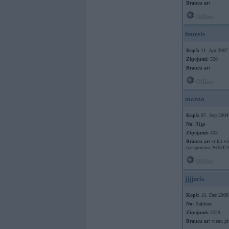
Braucu ar:
Offline
fuuzels
Kopš:
11. Apr 2007
Ziņojumi:
550
Braucu ar:
Offline
monza
Kopš:
07. Sep 2004
No:
Rīga
Ziņojumi:
403
Braucu ar:
stikli vi
transportam 263547
Offline
jjjjuris
Kopš:
16. Dec 2008
No:
Baldone
Ziņojumi:
2529
Braucu ar:
vienu pi