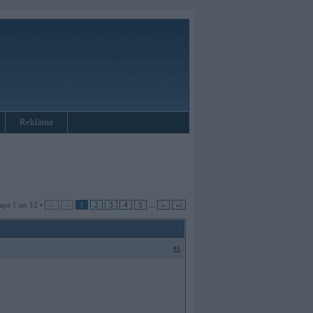
Reklāma
apa 1 no 12 •
|«
«
1
2
3
4
5
...
»
»|
#1