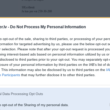
10Ls/dienā
Ja kas pm vai 259-30-288
.lv -
Do Not Process My Personal Information
01. Jun 2015, 20:07
Varbūt kkas ir mainījies pa šo laiku un Russo Balt nav tas labākais kantoris?
to opt-out of the sale, sharing to third parties, or processing of your per
Ko ieteiksiet? Vajag 2m garumā, atgāžamo aizm. bortu un zemo tentu.
formation for targeted advertising by us, please use the below opt-out s
r selection. Please note that after your opt-out request is processed y
eing interest-based ads based on personal information utilized by us or
disclosed to third parties prior to your opt-out. You may separately opt-
losure of your personal information by third parties on the IAB’s list of
pulveri
. This information may also be disclosed by us to third parties on the
IA
Participants
that may further disclose it to other third parties.
01. Jun 2015, 20:12
varu piekrist ka russo balt ir labas piekabes,a tas letas ka konstruktors s
l Data Processing Opt Outs
o opt-out of the Sharing of my personal data.