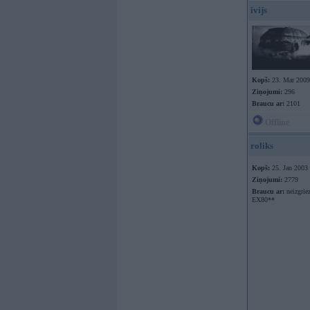
ivijs
Kopš:
23. Mar 2009
Ziņojumi:
296
Braucu ar:
2101
Offline
roliks
Kopš:
25. Jan 2003
Ziņojumi:
2779
Braucu ar:
neizgrie
EX80**