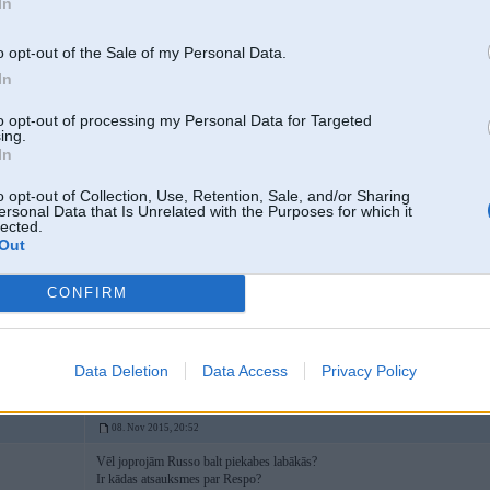
In
o opt-out of the Sale of my Personal Data.
In
tage1
to opt-out of processing my Personal Data for Targeted
ing.
In
01. Jun 2015, 20:25
o opt-out of Collection, Use, Retention, Sale, and/or Sharing
ersonal Data that Is Unrelated with the Purposes for which it
lected.
01 Jun 2015, 20:12:51 nagla rakstīja:
Out
varu piekrist ka russo balt ir labas piekabes,a tas letas ka konstruktor
CONFIRM
Paldies!
PM
pulveri
Data Deletion
Data Access
Privacy Policy
08. Nov 2015, 20:52
Vēl joprojām Russo balt piekabes labākās?
Ir kādas atsauksmes par Respo?