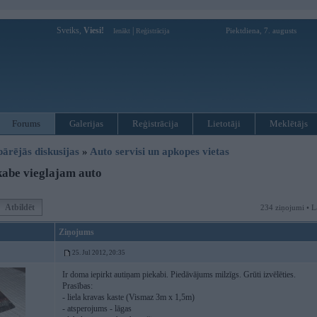
Sveiks,
Viesi!
|
Piektdiena, 7. augusts
Ienākt
Reģistrācija
Forums
Galerijas
Reģistrācija
Lietotāji
Meklētājs
pārējās diskusijas
»
Auto servisi un apkopes vietas
abe vieglajam auto
Atbildēt
234 ziņojumi • L
Ziņojums
25. Jul 2012, 20:35
Ir doma iepirkt autiņam piekabi. Piedāvājums milzīgs. Grūti izvēlēties.
Prasības:
- liela kravas kaste (Vismaz 3m x 1,5m)
- atsperojums - lāgas