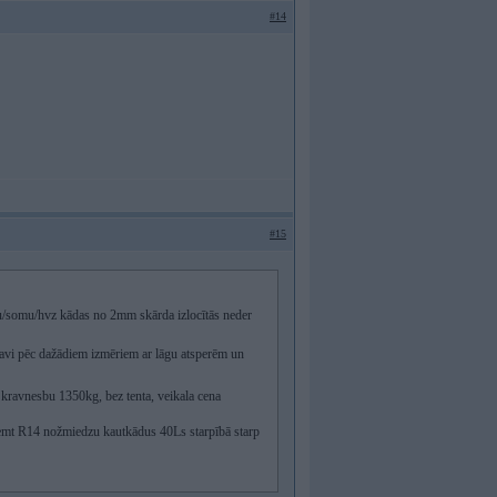
#14
#15
oļu/somu/hvz kādas no 2mm skārda izlocītās neder
gatavi pēc dažādiem izmēriem ar lāgu atsperēm un
 kravnesbu 1350kg, bez tenta, veikala cena
a nemt R14 nožmiedzu kautkādus 40Ls starpībā starp