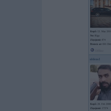
Kopš:
13. May 201
No:
Rīga
Ziņojumi:
874
Braucu ar:
E61 Det
Offline
uldens1
Kopš:
28. Feb 2008
Ziņojumi:
17374