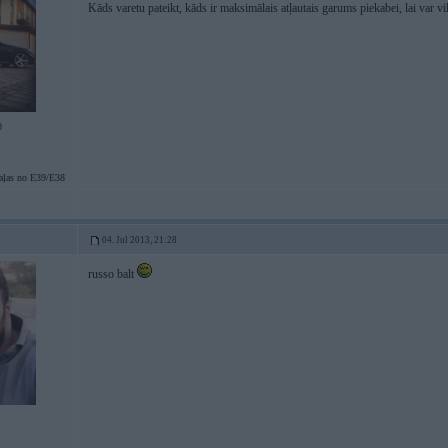
Kāds varetu pateikt, kāds ir maksimālais atļautais garums piekabei, lai var vi
0
aļas no E39/E38
04. Jul 2013, 21:28
russo balt