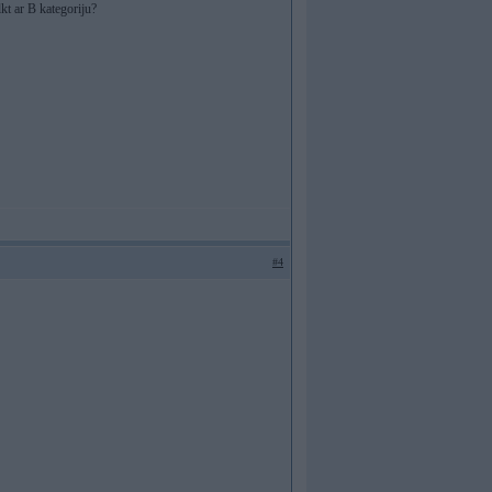
lkt ar B kategoriju?
#4