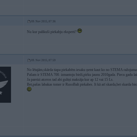
09. Nov 2015, 07:36
Nu kur palikuši piekabju eksperti?
09. Nov 2015, 07:59
No lētajām,skārda tiapa piekabēm iesaku ņemt kaut ko no STEMA ražojuma. T
Pašam ir STEMA 700. izmantoju bieži,pirku jaunu 2010gada. Piecu gadu laik
Ja pareizi atceros tad abi gultņi maksāja kur ap 12 vai 15 Ls.
Bet,pašas labakas tomer ir RusoBalt piekabes. It kā arī skarda,bet skarda biez