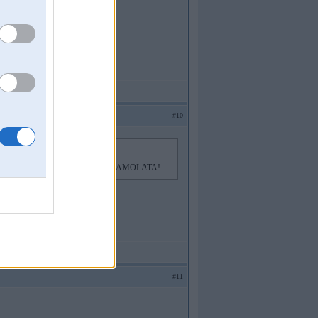
#10
s saskruvets,kadreiz tadas steleju kopa AMOLATA!
#11