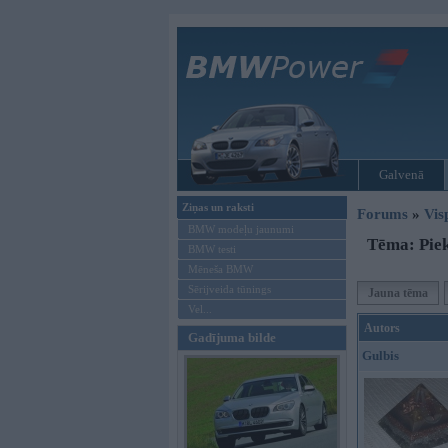
Galvenā
Ziņas un raksti
Forums
»
Vis
BMW modeļu jaunumi
Tēma: Piek
BMW testi
Mēneša BMW
Sērijveida tūnings
Jauna tēma
Vel...
Autors
Gadījuma bilde
Gulbis