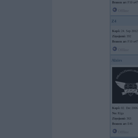
Braucu ar:
F10 n47
Offline
Z4
Kopš:
24. Sep 2012
Ziņojumi:
392
Braucu ar:
F10 n47
Offline
Alzirs
Kopš:
02. Dec 2006
No:
Rīga
Ziņojumi:
363
Braucu ar:
E46
Offline