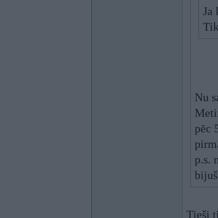
Ja 
Tik
Nu sa
Meti
pēc 
pirm
p.s.
biju
Tieši 