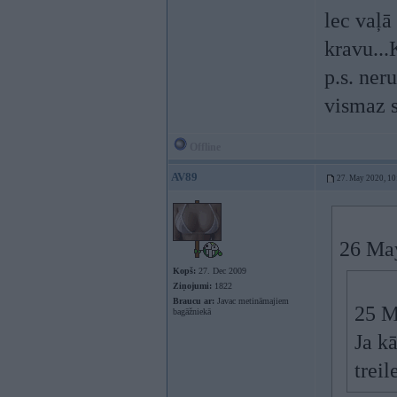
lec vaļā
kravu...
p.s. ner
vismaz s
Offline
AV89
27. May 2020, 10
26 Ma
Kopš:
27. Dec 2009
Ziņojumi:
1822
Braucu ar:
Javac metināmajiem
25 M
bagāžniekā
Ja k
treil