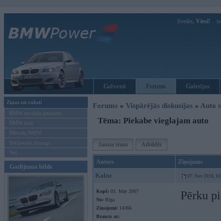
Sveiks,
Viesi!
Ie
Galvenā
Forums
Galerijas
Ziņas un raksti
Forums
»
Vispārējās diskusijas
»
Auto s
BMW modeļu jaunumi
Tēma: Piekabe vieglajam auto
BMW testi
Mēneša BMW
Sērijveida tūnings
Jauna tēma
Atbildēt
Vel...
Autors
Ziņojums
Gadījuma bilde
Kalnz
07. Nov 2018, 10
Kopš:
03. May 2007
Pērku pi
No:
Rīga
Ziņojumi:
14366
Braucu ar: