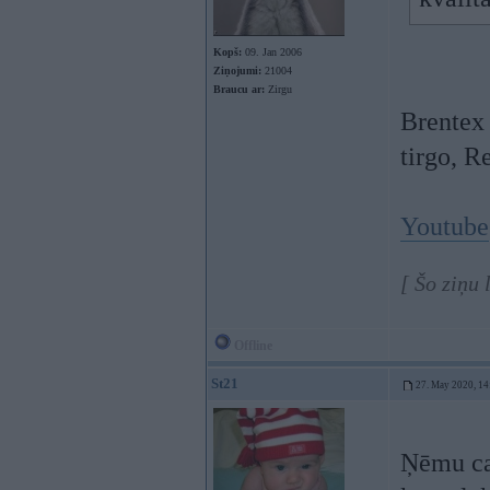
Kopš:
09. Jan 2006
Ziņojumi:
21004
Braucu ar:
Zirgu
Brentex 
tirgo, R
Youtube
[ Šo ziņu
Offline
St21
27. May 2020, 14
Ņēmu ca