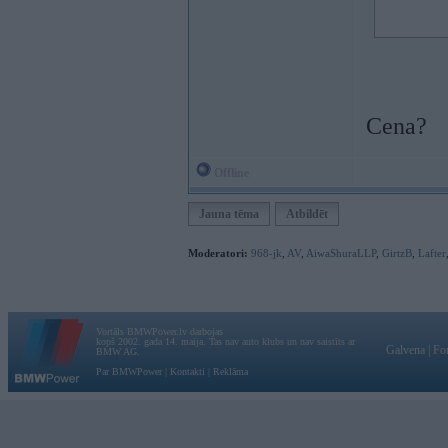
Cena?
Offline
Jauna tēma
Atbildēt
Moderatori:
968-jk
,
AV
,
AiwaShuraLLP
,
GirtzB
,
Lafter
Vortāls BMWPower.lv darbojas
kopš 2002. gada 14. maija. Tas nav auto klubs un nav saistīts ar
Galvena
|
Fo
BMW AG.
Par BMWPower
|
Kontakti
|
Reklāma