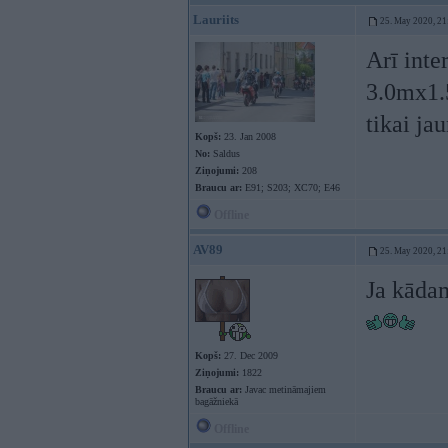
Lauriits
25. May 2020, 21
Arī inte
3.0mx1.5
tikai ja
Kopš:
23. Jan 2008
No:
Saldus
Ziņojumi:
208
Braucu ar:
E91; S203; XC70; E46
Offline
AV89
25. May 2020, 21
Ja kādam
Kopš:
27. Dec 2009
Ziņojumi:
1822
Braucu ar:
Javac metināmajiem
bagāžniekā
Offline