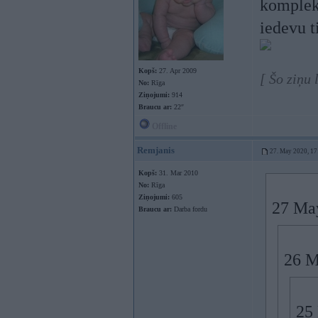
komplekt
iedevu t
Kopš:
27. Apr 2009
[ Šo ziņu
No:
Rīga
Ziņojumi:
914
Braucu ar:
22″
Offline
Remjanis
27. May 2020, 17
Kopš:
31. Mar 2010
No:
Rīga
Ziņojumi:
605
27 Ma
Braucu ar:
Darba fordu
26 M
25