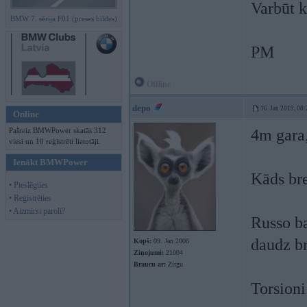
Varbūt 
BMW 7. sērija F01 (preses bildes)
PM
Offline
depo
16. Jan 2019, 08:
Online
Pašreiz BMWPower skatās 312
4m gara,
viesi un 10 reģistrēti lietotāji.
Ienākt BMWPower
Kāds bre
• Pieslēgties
• Reģistrēties
• Aizmirsi paroli?
Russo ba
daudz br
Kopš:
09. Jan 2006
Ziņojumi:
21004
Braucu ar:
Zirgu
Torsioni