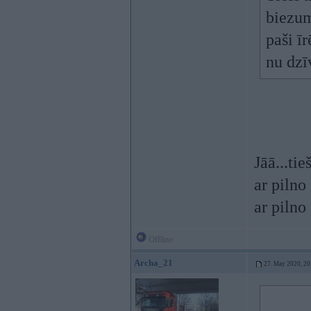
biezum
paši īr
nu dzī
Jāā...ti
ar pilno
ar pilno 
Offline
Archa_21
27. May 2020, 20