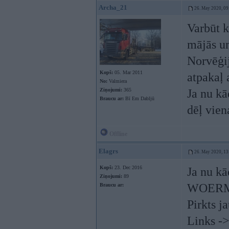
Archa_21
26. May 2020, 09
Varbūt k
mājās un
Norvēģij
Kopš:
05. Mar 2011
atpakaļ 
No:
Valmiera
Ziņojumi:
365
Ja nu kā
Braucu ar:
Bī Em Dabljū
dēļ vien
Offline
Elagrs
26. May 2020, 13
Kopš:
23. Dec 2016
Ja nu kā
Ziņojumi:
89
WOERM
Braucu ar:
Pirkts j
Links -