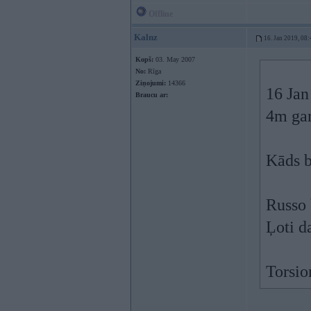
Offline
Kalnz
16. Jan 2019, 08:
Kopš:
03. May 2007
No:
Rīga
Ziņojumi:
14366
16 Jan
Braucu ar:
4m gar
Kāds b
Russo 
Ļoti d
Torsio