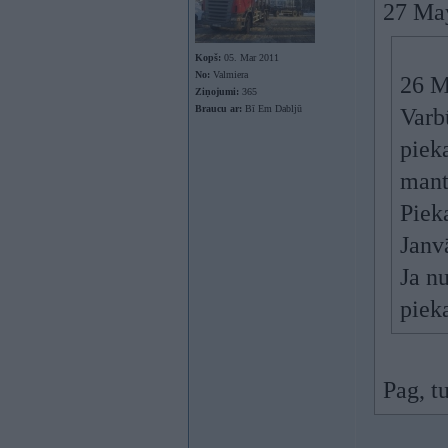
27 Ma
Kopš:
05. Mar 2011
No:
Valmiera
26 M
Ziņojumi:
365
Braucu ar:
Bī Em Dabljū
Varb
piek
mant
Pieka
Janv
Ja nu
piek
Pag, t