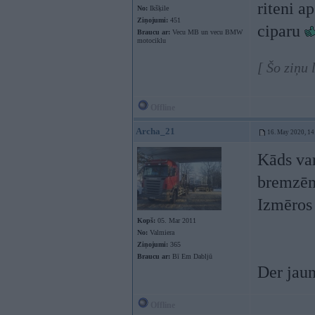
riteni a
No:
Ikšķile
Ziņojumi:
451
ciparu
Braucu ar:
Vecu MB un vecu BMW
motociklu
[ Šo ziņu
Offline
Archa_21
16. May 2020, 14
Kāds var
bremzēm
Izmēros 
Kopš:
05. Mar 2011
No:
Valmiera
Ziņojumi:
365
Braucu ar:
Bī Em Dabljū
Der jaun
Offline