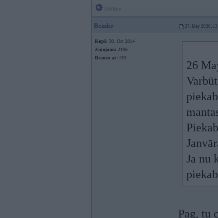
Offline
Bender
27. May 2020, 13
Kopš:
30. Oct 2014
Ziņojumi:
2196
Braucu ar:
E91
26 Ma
Varbūt
piekab
mantas
Piekab
Janvār
Ja nu 
piekab
Pag, tu 