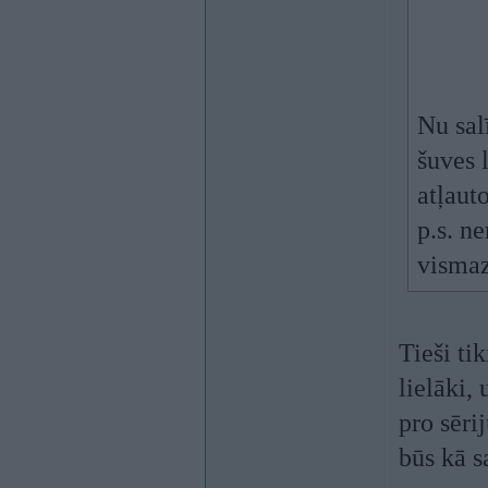
Nu sal
šuves 
atļaut
p.s. n
vismaz
Tieši ti
lielāki,
pro sēri
būs kā s