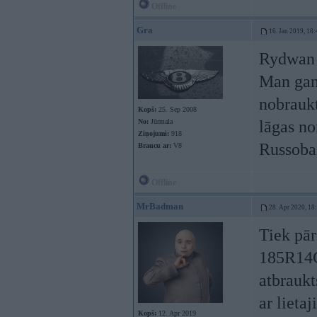
Offline
Gra
16. Jan 2019, 18:
Rydwan
Man gan
nobraukt
Kopš:
25. Sep 2008
No:
Jūrmala
lāgas no
Ziņojumi:
918
Russobal
Braucu ar:
V8
Offline
MrBadman
28. Apr 2020, 18
Tiek pār
185R14C,
atbraukt
ar lieta
Kopš:
12. Apr 2019