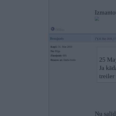
Izmantot
Offline
Remjanis
26. May 2020, 17
Kopš:
31. Mar 2010
No:
Rīga
Ziņojumi:
605
25 Ma
Braucu ar:
Darba fordu
Ja kād
treiler
Nu salīd