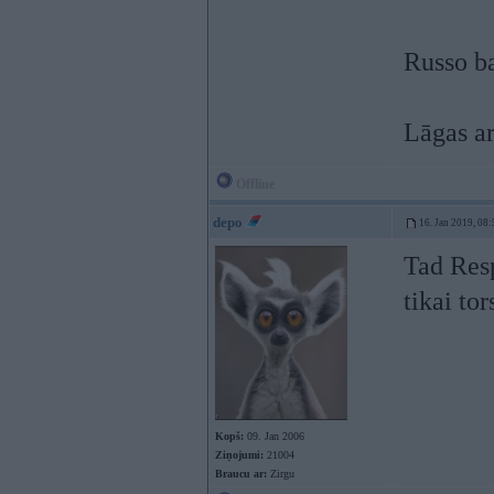
Russo ba
Lāgas a
Offline
depo
16. Jan 2019, 08:
Tad Resp
tikai tor
Kopš:
09. Jan 2006
Ziņojumi:
21004
Braucu ar:
Zirgu