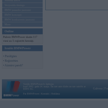
Mēneša BMW
Sērijveida tūnings
BMW pasaules jaunumi
BMW koncepti
BMW konkurentu jaunumi
Moto
Online
Pašreiz BMWPower skatās 117
viesi un 5 reģistrēti lietotāji.
Ienākt BMWPower
• Pieslēgties
• Reģistrēties
• Aizmirsi paroli?
Vortāls BMWPower.lv darbojas
kopš 2002. gada 14. maija. Tas nav auto klubs un nav saistīts ar
Galvena
|
Fo
BMW AG.
Par BMWPower
|
Kontakti
|
Reklāma