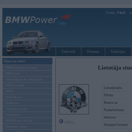
Sveiks,
Viesi!
Ie
Galvenā
Forums
Galerijas
Ziņas un raksti
Lietotāja st
BMW modeļu jaunumi
BMW testi
Tehnoloģijas & sasniegumi
BMW Latvijā
Lietotājvārds:
MINI
Pilsēta:
Rolls-Royce
Braucu ar:
Pasākumi
Vadāmības tests
Nodarbošanās:
Autosports
Intereses:
BMWPower aktuāli
Offline
Ziņojumi forumā:
Reklāmas raksti