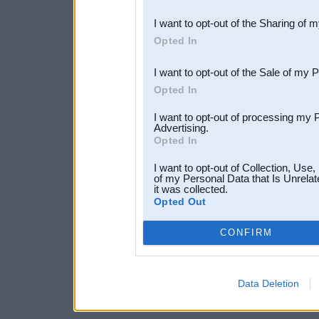
also be disclosed by us to 
I want to opt-out of the Sharing of 
Downstream Participants
th
Opted In
third parties.
I want to opt-out of the Sale of my 
Opted In
I want to opt-out of processing my 
Advertising.
Opted In
I want to opt-out of Collection, Use
of my Personal Data that Is Unrelat
it was collected.
Opted Out
CONFIRM
Data Deletion