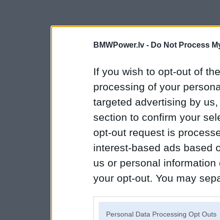
BMWPower.lv -
Do Not Process My
If you wish to opt-out of the
processing of your personal
targeted advertising by us
section to confirm your sel
opt-out request is proces
interest-based ads based o
us or personal information d
your opt-out. You may separ
disclosure of your personal
IAB’s list of downstream pa
Personal Data Processing Opt Outs