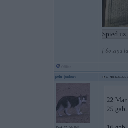
Spied uz 
[ Šo ziņu l
Offline
pelu_junkurs
23. Mar 2026, 20:31
22 Mar
25 gab.
16 gab.
Kopš:
27. Feb 2011