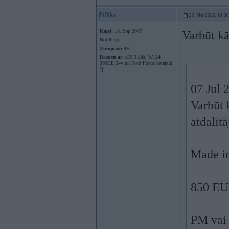
PiNky
25. Mar 2026, 10:30
Kopš:
18. Sep 2007
Varbūt k
No:
Rīga
Ziņojumi:
99
Braucu ar:
e30 318is, W124
300CE 24v un Ford Focus katafalk
:]
07 Jul 
Varbūt 
atdalītā
Made in
850 EU
PM vai