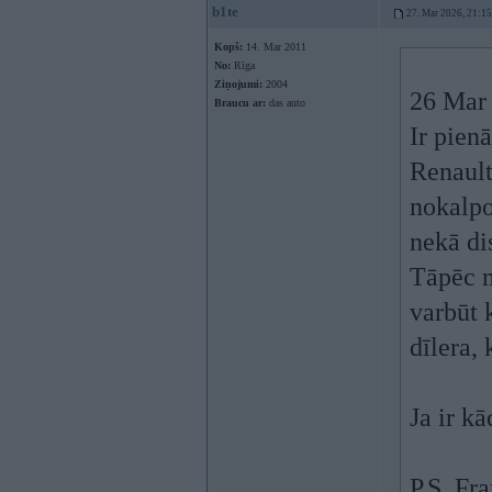
b1te
27. Mar 2026, 21:15
Kopš:
14. Mar 2011
No:
Rīga
Ziņojumi:
2004
26 Mar
Braucu ar:
das auto
Ir pien
Renault
nokalpo
nekā di
Tāpēc m
varbūt 
dīlera, 
Ja ir k
P.S. Fr