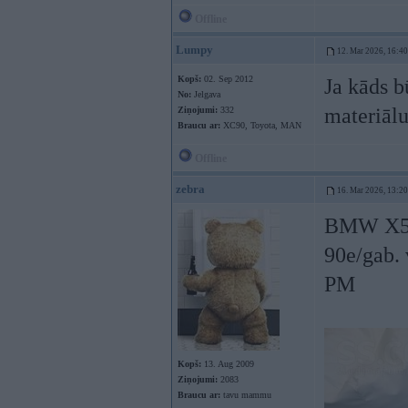
Offline
Lumpy
12. Mar 2026, 16:40
Kopš:
02. Sep 2012
Ja kāds b
No:
Jelgava
materiāl
Ziņojumi:
332
Braucu ar:
XC90, Toyota, MAN
Offline
zebra
16. Mar 2026, 13:20
BMW X5 G
90e/gab. 
PM
Kopš:
13. Aug 2009
Ziņojumi:
2083
Braucu ar:
tavu mammu