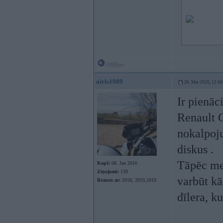
Offline
airis1989
26. Mar 2026, 12:06
Ir pienāc
Renault G
nokalpoju
diskus .
Tāpēc me
Kopš:
08. Jan 2016
Ziņojumi:
139
varbūt kā
Braucu ar:
2018, 2019,2019
dīlera, k