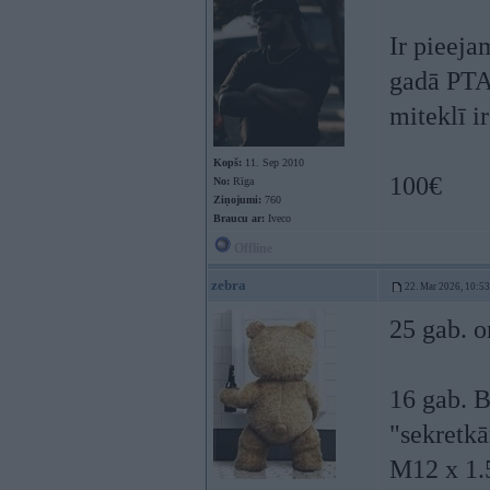
Ir pieeja
gadā PTA,
miteklī ir
Kopš:
11. Sep 2010
100€
No:
Rīga
Ziņojumi:
760
Braucu ar:
Iveco
Offline
zebra
22. Mar 2026, 10:53
25 gab. 
16 gab. 
"sekretk
M12 x 1.