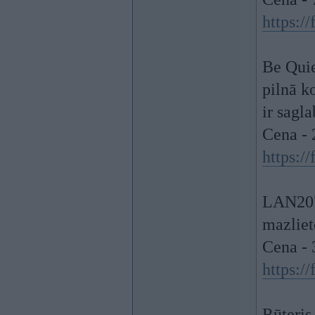
https:/
Be Qui
pilnā k
ir sagl
Cena - 
https:/
LAN207-
mazliet
Cena - 
https:/
Rūteri