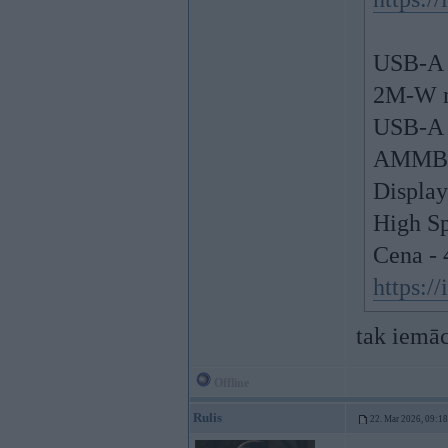
USB-A 
2M-W m
USB-A 
AMMB
Display
High S
Cena - 
https:/
tak iemāc
Offline
Rulis
22. Mar 2026, 09:18