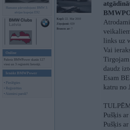
atgādināt
Hamann pārveidojumi BMW 3.
BMWPOW
sērijas kupejai E92
Kopš:
22. Mar 2010
Atrodami
Ziņojumi:
659
Braucu ar:
7
veikaliem
links uz
Vai ierak
Online
Tirgojam 
Pašreiz BMWPower skatās 127
viesi un 3 reģistrēti lietotāji.
daudz izt
Ienākt BMWPower
Esam BEI
• Pieslēgties
katru no 
• Reģistrēties
• Aizmirsi paroli?
TULPĒM
Pušķis ar
Pušķis ar