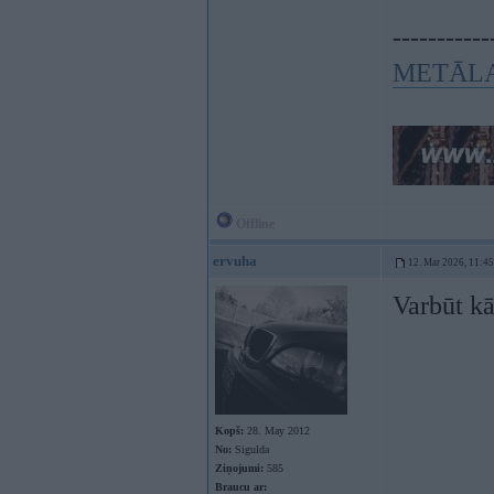
-----------
METĀLA
Offline
ervuha
12. Mar 2026, 11:45
Varbūt kā
Kopš:
28. May 2012
No:
Sigulda
Ziņojumi:
585
Braucu ar: