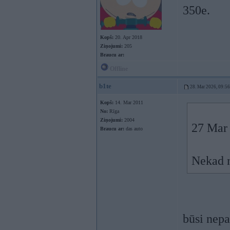
350e.
Kopš:
20. Apr 2018
Ziņojumi:
205
Braucu ar:
Offline
b1te
28. Mar 2026, 09:56
Kopš:
14. Mar 2011
No:
Rīga
Ziņojumi:
2004
27 Mar
Braucu ar:
das auto
Nekad n
būsi nepa