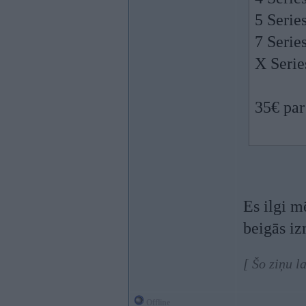
​5 Seri
​7 Seri
​X Seri
35€ par
Es ilgi m
beigās i
[ Šo ziņu 
Offline