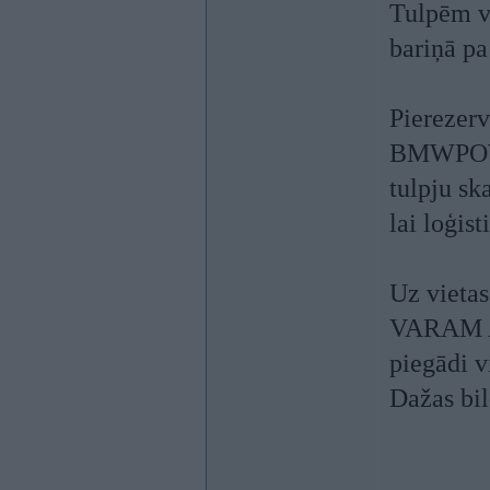
Tulpēm v
bariņā pa
Pierezer
BMWPOWE
tulpju sk
lai loģis
Uz vietas
VARAM 
piegādi v
Dažas bil