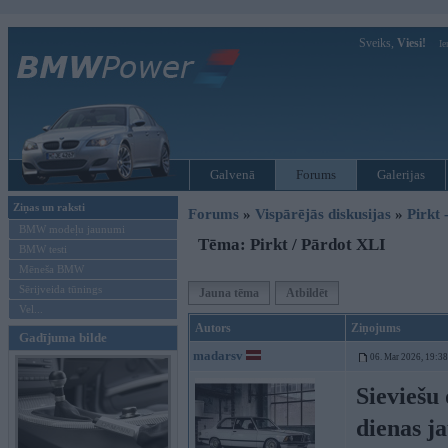
Sveiks,
Viesi!
Ie
Galvenā
Forums
Galerijas
Ziņas un raksti
Forums
»
Vispārējās diskusijas
»
Pirkt 
BMW modeļu jaunumi
Tēma: Pirkt / Pārdot XLI
BMW testi
Mēneša BMW
Sērijveida tūnings
Jauna tēma
Atbildēt
Vel...
Autors
Ziņojums
Gadījuma bilde
madarsv
06. Mar 2026, 19:38
Sieviešu 
dienas ja