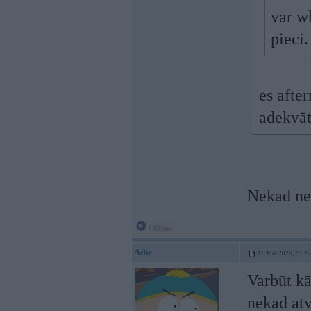
var wh
pieci.
es afte
adekvāt
Nekad nep
Offline
Athe
27. Mar 2026, 23:22
Varbūt k
nekad atv