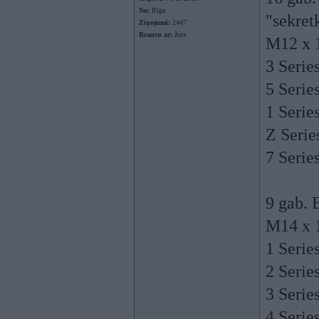
No:
Rīga
"sekre
Ziņojumi:
2447
Braucu ar:
žurx
M12 x 1
​3 Seri
​5 Seri
​1 Seri
​Z Seri
​7 Seri
9 gab. 
M14 x 
​1 Serie
​2 Seri
​3 Seri
​4 Seri