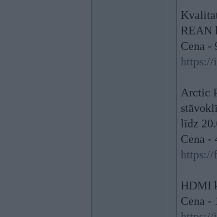
Kvalita
REAN k
Cena - 
https:
Arctic 
stāvokl
līdz 20
Cena - 
https:/
HDMI k
Cena - 
https:/