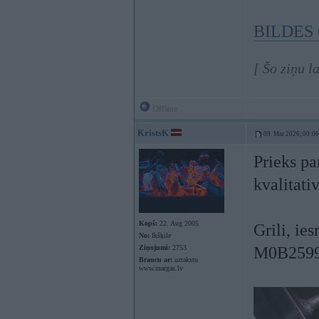
BILDES
[ Šo ziņu 
Offline
KristsK
09. Mar 2026, 00:06
Prieks pa
kvalitati
Kopš:
22. Aug 2005
Grili, ies
No:
Ikšķile
Ziņojumi:
2753
M0B259
Braucu ar:
uzrakstu
www.margas.lv