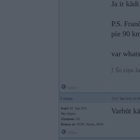
Ja ir kād
P.S. Fran
pie 90 km
var whats 
[ Šo ziņu l
Offline
Lumpy
27. Mar 2026, 20:20
Kopš:
02. Sep 2012
Varbūt kā
No:
Jelgava
Ziņojumi:
332
Braucu ar:
XC90, Toyota, MAN
Offline