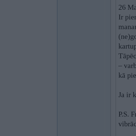
26 Ma
Ir pie
manam
(ne)g
kartup
Tāpēc
– var
kā pie
Ja ir 
P.S. 
vibrāc