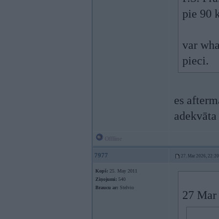
pie 90 
var what
pieci.
es afterm
adekvāta
Offline
7977
27. Mar 2026, 22:20
Kopš:
25. May 2011
Ziņojumi:
540
Braucu ar:
Stelvio
27 Mar