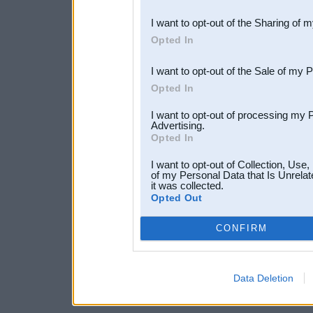
also be disclosed by us to 
I want to opt-out of the Sharing of 
Downstream Participants
th
Opted In
third parties.
I want to opt-out of the Sale of my 
Opted In
I want to opt-out of processing my 
Advertising.
Opted In
I want to opt-out of Collection, Use
of my Personal Data that Is Unrelat
it was collected.
Opted Out
CONFIRM
Data Deletion