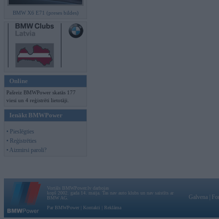
BMW X6 E71 (preses bildes)
Online
Pašreiz BMWPower skatās 177
viesi un 4 reģistrēti lietotāji.
Ienākt BMWPower
• Pieslēgties
• Reģistrēties
• Aizmirsi paroli?
Vortāls BMWPower.lv darbojas
kopš 2002. gada 14. maija. Tas nav auto klubs un nav saistīts ar
Galvena
|
Fo
BMW AG.
Par BMWPower
|
Kontakti
|
Reklāma