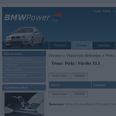
Sveiks,
Viesi!
Ie
Galvenā
Forums
Galerijas
Ziņas un raksti
Forums
»
Vispārējās diskusijas
»
Pirkt 
BMW modeļu jaunumi
Tēma: Pirkt / Pārdot XLI
BMW testi
Mēneša BMW
Sērijveida tūnings
Jauna tēma
Atbildēt
Vel...
Autors
Ziņojums
Gadījuma bilde
Jauna tēma
Atbildēt
Moderatori:
968-jk
,
AV
,
AiwaShuraLLP
,
DoubleD
,
Gir