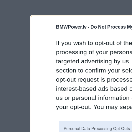
BMWPower.lv -
Do Not Process My
If you wish to opt-out of the
processing of your personal
targeted advertising by us
section to confirm your sel
opt-out request is proces
interest-based ads based o
us or personal information d
your opt-out. You may separ
disclosure of your personal
IAB’s list of downstream pa
Personal Data Processing Opt Outs