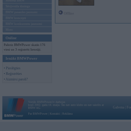
Mēneša BMW
Sērijveida tūnings
BMW pasaules jaunumi
Offline
BMW koncepti
BMW konkurentu jaunumi
Moto
Online
Pašreiz BMWPower skatās 176
viesi un 3 reģistrēti lietotāji.
Ienākt BMWPower
• Pieslēgties
• Reģistrēties
• Aizmirsi paroli?
Vortāls BMWPower.lv darbojas
kopš 2002. gada 14. maija. Tas nav auto klubs un nav saistīts ar
Galvena
|
Fo
BMW AG.
Par BMWPower
|
Kontakti
|
Reklāma