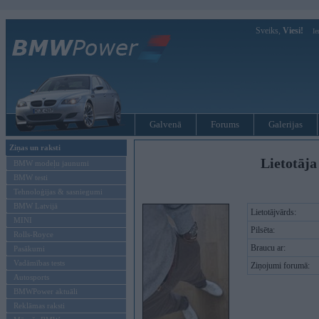
Sveiks,
Viesi!
Ie
Galvenā
Forums
Galerijas
Ziņas un raksti
Lietotāja
BMW modeļu jaunumi
BMW testi
Tehnoloģijas & sasniegumi
BMW Latvijā
Lietotājvārds:
MINI
Pilsēta:
Rolls-Royce
Braucu ar:
Pasākumi
Vadāmības tests
Ziņojumi forumā:
Autosports
BMWPower aktuāli
Reklāmas raksti