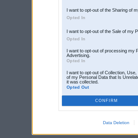
also be disclosed by us to 
I want to opt-out of the Sharing of 
Downstream Participants
th
Opted In
third parties.
I want to opt-out of the Sale of my 
Opted In
I want to opt-out of processing my 
Advertising.
Opted In
I want to opt-out of Collection, Use
of my Personal Data that Is Unrelat
it was collected.
Opted Out
CONFIRM
Data Deletion