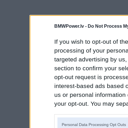
BMWPower.lv -
Do Not Process My
If you wish to opt-out of the
processing of your personal
targeted advertising by us
section to confirm your sel
opt-out request is proces
interest-based ads based o
us or personal information d
your opt-out. You may separ
disclosure of your personal
IAB’s list of downstream pa
Personal Data Processing Opt Outs