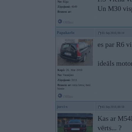
No:
Rīga
Un M30 visp
Ziņojumi:
4649
Braucu ar:
Offline
Papakarlo
03. Sep 2010, 00:14
es par R6 v
ideāls moto
Kopš:
26. Mar 2010
No:
Varakļāni
Ziņojumi:
3111
Braucu ar:
vecu bmw, besī
biezie
Offline
jurci-s
03. Sep 2010, 00:18
Kas ar M54B
vērts... ?