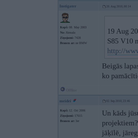
Instigater
20. Aug 2010, 00:14
Kopš:
08. May 2003
19 Aug 201
No:
Jūrmala
Ziņojumi:
7428
S85 V10 
Braucu ar:
ne BMW
http://w
Beigās lapas
ko pamācīti
Offline
meidei
02. Sep 2010, 23:46
Kopš:
12. Oct 2006
Un kāds jūs
Ziņojumi:
17615
projektiem? 
Braucu ar:
3er
jāķīlē, jāre