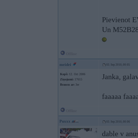
Pievienot E
Un M52B28 v
Offline
meidei
03. Sep 2010, 00:05
Kopš:
12. Oct 2006
Janka, gala
Ziņojumi:
17615
Braucu ar:
3er
faaaaa faaa
Offline
Puxxx
03. Sep 2010, 00:06
dable v anu