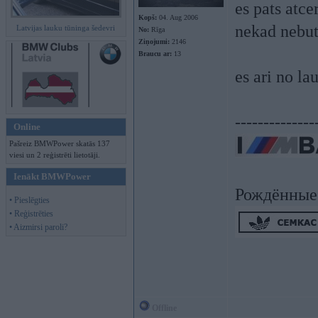
es pats atc
Kopš:
04. Aug 2006
nekad nebut
Latvijas lauku tūninga šedevri
No:
Rīga
Ziņojumi:
2146
Braucu ar:
13
es ari no l
--------------
Online
Pašreiz BMWPower skatās 137
viesi un 2 reģistrēti lietotāji.
Ienākt BMWPower
Рождённые
• Pieslēgties
• Reģistrēties
• Aizmirsi paroli?
Offline