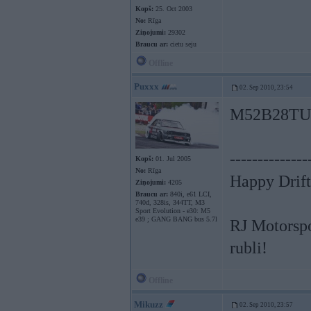
Kopš:
25. Oct 2003
No:
Rīga
Ziņojumi:
29302
Braucu ar:
cietu seju
Offline
Puxxx
02. Sep 2010, 23:54
M52B28TU i
--------------
Kopš:
01. Jul 2005
No:
Rīga
Happy Drift
Ziņojumi:
4205
Braucu ar:
840i, e61 LCI,
740d, 328is, 344TT, M3
Sport Evolution - e30: M5
e39 ; GANG BANG bus 5.7l
RJ Motorspo
rubli!
Offline
Mikuzz
02. Sep 2010, 23:57