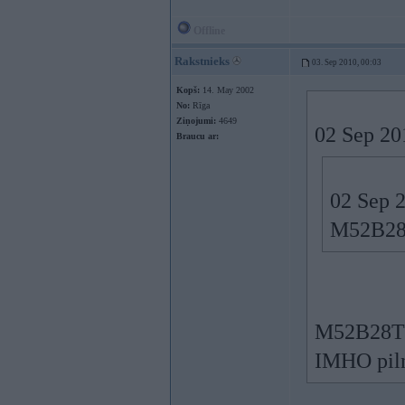
Offline
Rakstnieks
03. Sep 2010, 00:03
Kopš:
14. May 2002
No:
Rīga
Ziņojumi:
4649
02 Sep 201
Braucu ar:
02 Sep 2
M52B28T
M52B28TU 
IMHO pilni