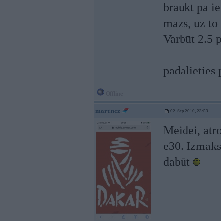
braukt pa ie
mazs, uz to 
Varbūt 2.5 p
padalieties 
Offline
martinez
02. Sep 2010, 23:53
Meidei, atr
e30. Izmaksu
dabūt