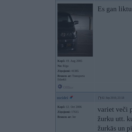
Es gan liktu
Kopš:
19. Aug 2005
No:
Rīga
Ziņojumi:
41385
Braucu ar:
Transporta
līdzekli
Offline
meidei
02. Sep 2010, 23:58
Kopš:
12. Oct 2006
variet veči 
Ziņojumi:
17615
žurku utt. k
Braucu ar:
3er
žurkās un p