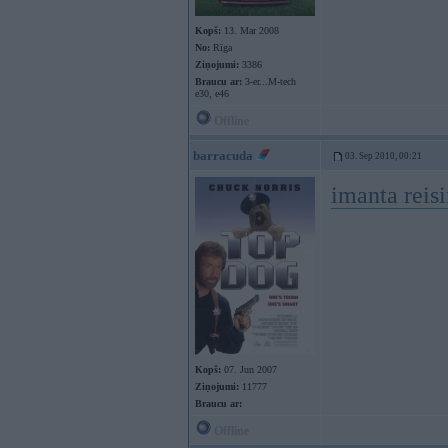
Kopš:
13. Mar 2008
No:
Rīga
Ziņojumi:
3386
Braucu ar:
3-er...M-tech
e30, e46
Offline
barracuda
03. Sep 2010, 00:21
imanta reis
Kopš:
07. Jun 2007
Ziņojumi:
11777
Braucu ar:
Offline