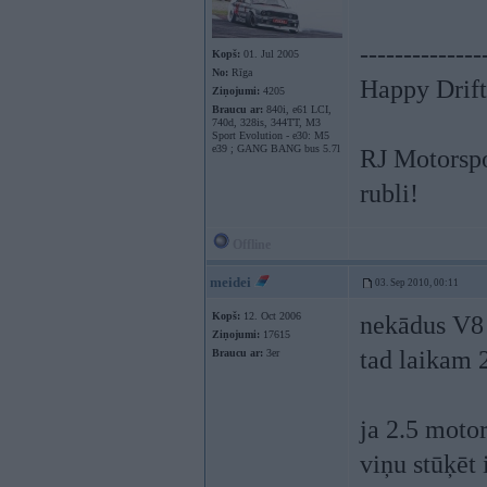
--------------
Kopš:
01. Jul 2005
No:
Rīga
Happy Drift
Ziņojumi:
4205
Braucu ar:
840i, e61 LCI,
740d, 328is, 344TT, M3
Sport Evolution - e30: M5
e39 ; GANG BANG bus 5.7l
RJ Motorspo
rubli!
Offline
meidei
03. Sep 2010, 00:11
Kopš:
12. Oct 2006
nekādus V8 
Ziņojumi:
17615
tad laikam 2
Braucu ar:
3er
ja 2.5 motor
viņu stūķēt 