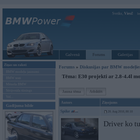
Sveiks,
Viesi!
Ie
Galvenā
Forums
Galerijas
Ziņas un raksti
Forums
»
Diskusijas par BMW modeļi
BMW modeļu jaunumi
Tēma: E30 projekti ar 2.8-4.4l m
BMW testi
Mēneša BMW
Sērijveida tūnings
Jauna tēma
Atbildēt
Vel...
Autors
Ziņojums
Gadījuma bilde
Spike
20. Aug 2010, 00:10
Driver ko tu