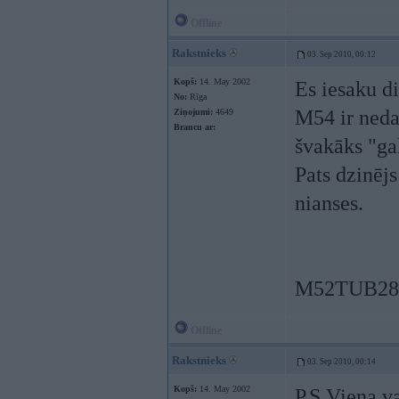
Offline
Rakstnieks
03. Sep 2010, 00:12
Kopš:
14. May 2002
Es iesaku 
No:
Rīga
M54 ir neda
Ziņojumi:
4649
Braucu ar:
švakāks "ga
Pats dzinēj
nianses.
M52TUB28 i
Offline
Rakstnieks
03. Sep 2010, 00:14
Kopš:
14. May 2002
P.S Viena v