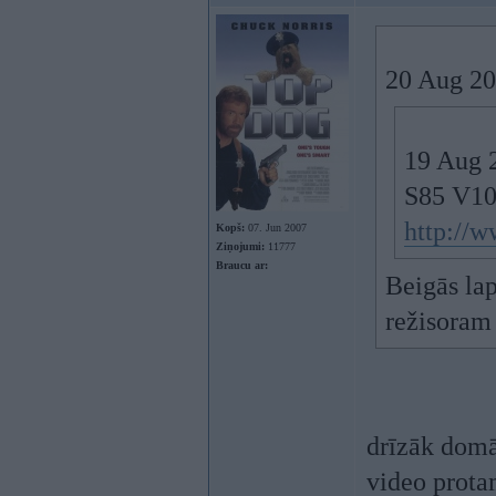
20 Aug 201
19 Aug 2
S85 V10
http://
Kopš:
07. Jun 2007
Ziņojumi:
11777
Braucu ar:
Beigās lap
režisoram 
drīzāk domāj
video prota