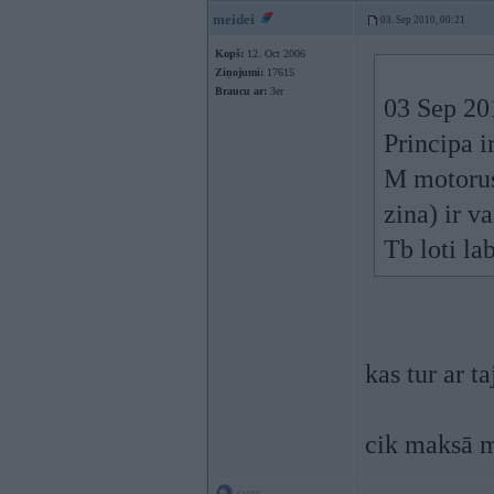
meidei
03. Sep 2010, 00:21
Kopš:
12. Oct 2006
Ziņojumi:
17615
Braucu ar:
3er
03 Sep 201
Principa i
M motorus
zina) ir v
Tb loti la
kas tur ar t
cik maksā 