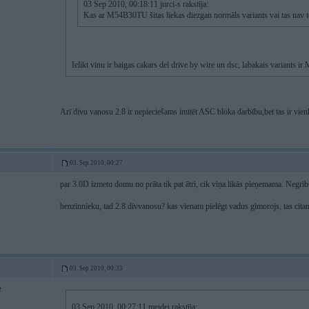
03 Sep 2010, 00:18:11 jurci-s rakstīja:
Kas ar M54B30TU šitas liekas diezgan normāls variants vai tas nav to
Ielikt vinu ir baigas cakars del drive by wire un dsc, labakais variants
Arī divu vanosu 2.8 ir nepieciešams imitēt ASC bloka darbību,bet tas ir vi
03. Sep 2010, 00:27
par 3.0D izmetu domu no prāta tik pat ātri, cik viņa likās pieņemama. Negribu
benzīnnieku, tad 2.8 divvanosu? kas vienam pielēgt vadus gimorojs, tas cita
03. Sep 2010, 00:33
2
03 Sep 2010, 00:27:11 meidei rakstīja: