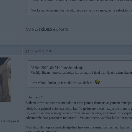
Sekojosi tas double vanos motors bus ekonomiskaks bet kurs ies labak ta
Nez ka jau teicu anyway neredzu jegu no ta otra vanos, tas ta subjektivs 
NU NESTRĪDIES AR MANI!
03. Sep 2010, 01:07
03 Sep 2010, 00:55:19 meidei rakstīja:
Vadītāj, lūdzu neraksti prikolus kurus saproti tikai Tu, tāpat visiem skaid
tiešu valodu lūdzu, ja ir viedoklis kā labāk būt
tu to man???
Laikam bmw rupnica sez mudaki un taisa jaunus dzinejus ar jaunam dzineja v
labak butu gajushi avtovaza celju, kas 40 gadus no vietas razoja vienu un to
tie, kam ir kautkada sajega auto nozaree, nekad neteiks, ka vanoss ir nevajadz
advancetaks kaa parastiem motoriem + vinjam ir savs vadibas bloks un moto
a ratiem pa alko
Man dazi shii topika ieraksti atgadina traktoristu sarunu par teemu: "kas ta