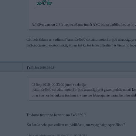
Arī divu vanosu 2.8 ir nepieciešams imitēt ASC bloka darbību,bet tas ir
Cik liels čakars ar vadiem..? tam m54b30 cik zinu motori ir ljoti atsaucigi pre
parbraucieniem ekanomiskai, un ari tas ka tas laikam tiesham ir viens no labaka
03. Sep 2010, 00:38
03 Sep 2010, 00:35:59 jurci-s rakstīja:
..tam m54b30 cik zinu motori ir ljoti atsaucigi pret gazes pedali, un ari 
un ari tas ka tas laikam tiesham ir viens no labakajamie variantiem ko ielikt
Tu domā trīslitrīgo benzīnu no E46,E39 ?
Ko Janka saka par vadiem un pārlikšanu, tur vajag baigo speciālistu?
[ Šo ziņu laboja meidei, 03 Sep 2010, 00:38:28 ]