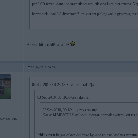
par 3.0D izmetu domu no prāta tik pat ātri, cik viņa likās pieņemama. Neg
benzīnnieku, tad 2.8 divvanosu? kas vienam pielēgt vadus gimorojs, tas c
Ar 3.0d būs problēmas ar TA
03. Sep 2010, 00:35
03 Sep 2010, 00:23:13 Rakstnieks rakstīja:
03 Sep 2010, 00:19:53 GS rakstīja:
03 Sep 2010, 00:18:11 jurci-s rakstīja:
Kas ar M54B30TU šitas liekas diezgan normāls variants vai tas nav
-tech e30, e46
Ielikt vinu ir baigas cakars del drive by wire un dsc, labakais varia