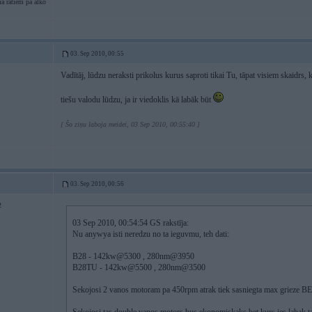
a ratiem pa alko
03. Sep 2010, 00:55
Vadītāj, lūdzu neraksti prikolus kurus saproti tikai Tu, tāpat visiem skaidrs, 
tiešu valodu lūdzu, ja ir viedoklis kā labāk būt
[ Šo ziņu laboja meidei, 03 Sep 2010, 00:55:40 ]
03. Sep 2010, 00:56
2
03 Sep 2010, 00:54:54 GS rakstīja:
Nu anywya isti neredzu no ta ieguvmu, teh dati:
B28 - 142kw@5300 , 280nm@3950
B28TU - 142kw@5500 , 280nm@3500
Sekojosi 2 vanos motoram pa 450rpm atrak tiek sasniegta max grieze 