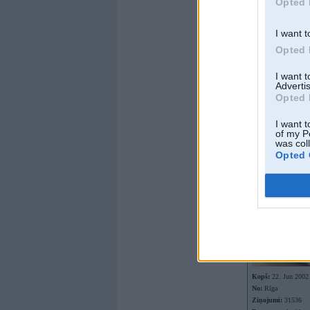
Opted 
I want t
Opted 
I want 
Advertis
Opted 
I want t
Offline
of my P
was col
Driver
Opted 
Kopš:
22. Jun 2002
No:
Rīga
Ziņojumi:
31536