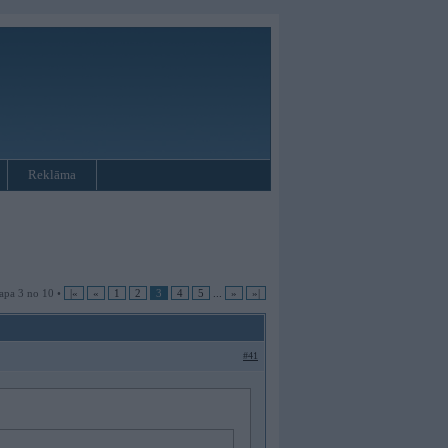
Reklāma
apa 3 no 10 •
|«
«
1
2
3
4
5
...
»
»|
#41