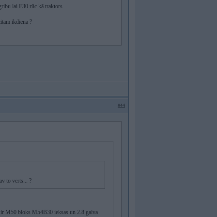
ribu lai E30 rūc kā traktors
itam ikdiena ?
#44
 to vērts... ?
nts ir M50 bloks M54B30 ieksas un 2.8 galva