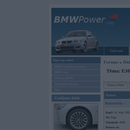
Galvenā
Ziņas un raksti
Forums
»
Dis
BMW modeļu jaunumi
Tēma: E30 
BMW testi
Mēneša BMW
Sērijveida tūnings
Jauna tēma
Vel...
Autors
Gadījuma bilde
Rakstnieks
Kopš:
14. May 200
No:
Rīga
Ziņojumi:
4649
Braucu ar: