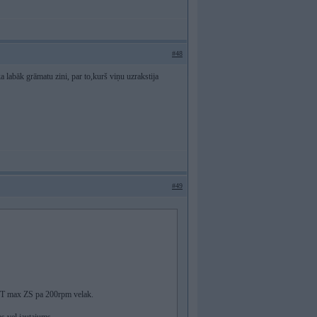
#48
ka labāk grāmatu zini, par to,kurš viņu uzrakstija
#49
BET max ZS pa 200rpm velak.