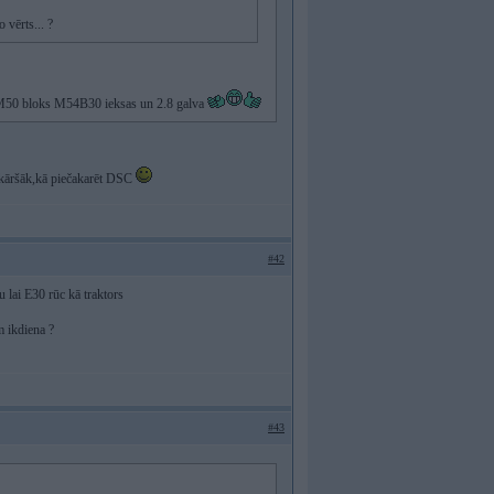
 vērts... ?
 ir M50 bloks M54B30 ieksas un 2.8 galva
enkāršāk,kā piečakarēt DSC
#42
 lai E30 rūc kā traktors
m ikdiena ?
#43