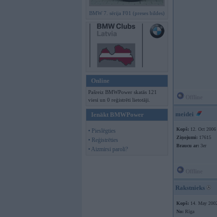
BMW 7. sērija F01 (preses bildes)
Online
Pašreiz BMWPower skatās 121
Offline
viesi un 0 reģistrēti lietotāji.
meidei
Ienākt BMWPower
Kopš:
12. Oct 2006
• Pieslēgties
Ziņojumi:
17615
• Reģistrēties
Braucu ar:
3er
• Aizmirsi paroli?
Offline
Rakstnieks
Kopš:
14. May 200
No:
Rīga