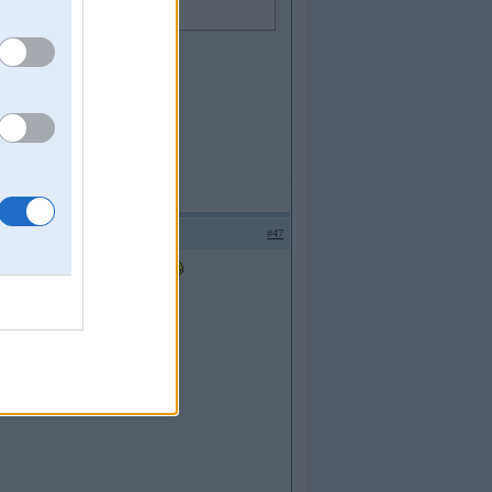
iem būt probl ar vanosiem.
#47
s iesprici nevajag, neko nevajag