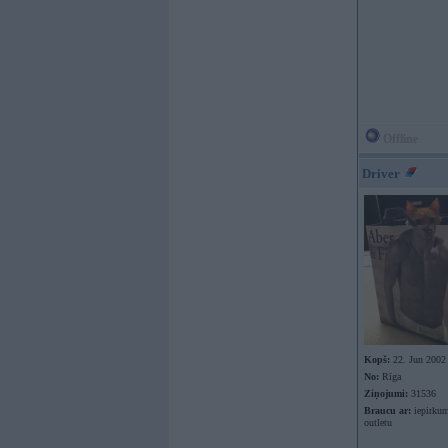
Offline
Driver
Kopš:
22. Jun 2002
No:
Rīga
Ziņojumi:
31536
Braucu ar:
iepirkum
outletu