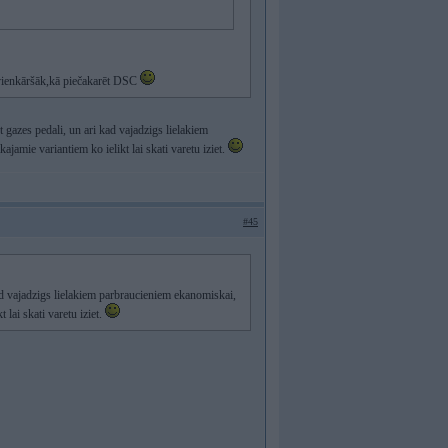
 vienkāršāk,kā piečakarēt DSC
t gazes pedali, un ari kad vajadzigs lielakiem
jamie variantiem ko ielikt lai skati varetu iziet.
#45
kad vajadzigs lielakiem parbraucieniem ekanomiskai,
 lai skati varetu iziet.