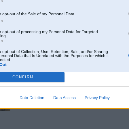
In
Es noteikti liktu 1 vanos
o opt-out of the Sale of my Personal Data.
In
GS beidz runāt muļķības!
Kādas problēmas? Neesmu dzirdējis/redzējis n1nu gadījumu,kad šiem dzinēj
ASC/DSC jautājumi ir salīdzinoši elementāri
to opt-out of processing my Personal Data for Targeted
ing.
EWS ir gan viena, gan divu vanosu dzinējiem.
In
Kur vēl ir problēma?
o opt-out of Collection, Use, Retention, Sale, and/or Sharing
ersonal Data that Is Unrelated with the Purposes for which it
lected.
03. Sep 2010, 00:52
Out
Taa turpinat! Vanosus nevajag, mainamu kolektora garumu nevajag, degviela
CONFIRM
varbut vajag m20 un ar gaazi, tad nevajadzes ne gaisa meritajus, ne zondes
-----------------
diagnostika, elektronikas remonts & pretaizdzīšanas iekārtas.
Data Deletion
Data Access
Privacy Policy