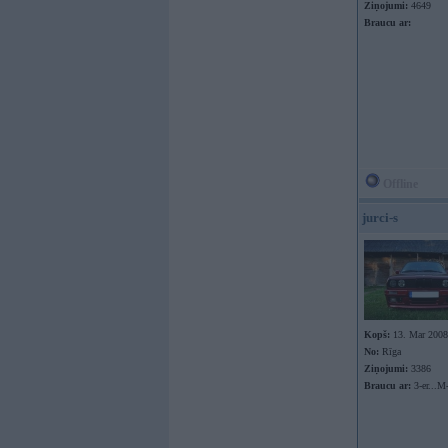
Ziņojumi:
4649
Braucu ar:
Offline
jurci-s
Kopš:
13. Mar 2008
No:
Rīga
Ziņojumi:
3386
Braucu ar:
3-er...M