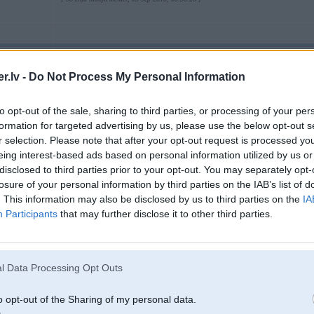
03. Sep 2010, 00:44
.lv -
Do Not Process My Personal Information
2
03 Sep 2010, 00:34:18 GS rakstīja:
to opt-out of the sale, sharing to third parties, or processing of your per
formation for targeted advertising by us, please use the below opt-out s
03 Sep 2010, 00:23:13 Rakstnieks rakstīja:
r selection. Please note that after your opt-out request is processed y
Arī divu vanosu 2.8 ir nepieciešams imitēt ASC bloka darbību,bet ta
eing interest-based ads based on personal information utilized by us or
disclosed to third parties prior to your opt-out. You may separately opt-
losure of your personal information by third parties on the IAB’s list of
Sitas laikam ari bija tas cakars kapec man tie motori nepatika.
. This information may also be disclosed by us to third parties on the
IA
Vel ari isti neredzu jegu no ta otra vanos veca motora - vanos ir viena
Participants
that may further disclose it to other third parties.
labam procentam tie vanosi sen jau ir beigti.
M52B28TU minusi
1)2 vanosi 2x problemas
2)jaunaks EWS
l Data Processing Opt Outs
3)problemas ar ASC
Ieguvumi ? Varbut ja perfekti stradas abi vanosi bus mazliet vairak griez
o opt-out of the Sharing of my personal data.