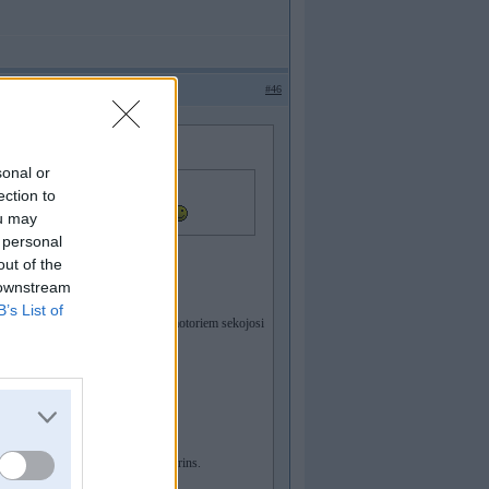
#46
sonal or
ection to
ou may
s ir vienkāršāk,kā piečakarēt DSC
 personal
out of the
 downstream
B’s List of
 no izplatitakajam problemam BMW motoriem sekojosi
es un mazliet mazaks degvielas paterins.