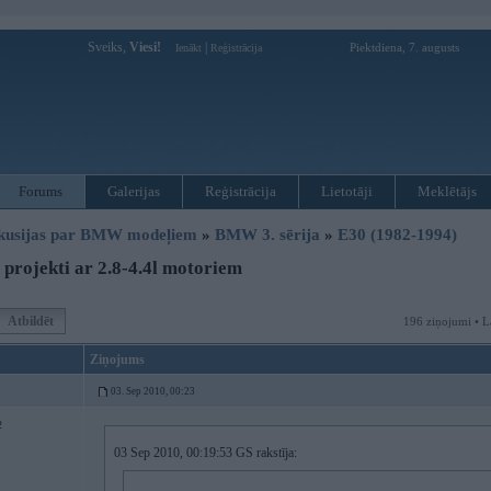
Sveiks,
Viesi!
|
Piektdiena, 7. augusts
Ienākt
Reģistrācija
Forums
Galerijas
Reģistrācija
Lietotāji
Meklētājs
kusijas par BMW modeļiem
»
BMW 3. sērija
»
E30 (1982-1994)
projekti ar 2.8-4.4l motoriem
Atbildēt
196 ziņojumi • L
Ziņojums
03. Sep 2010, 00:23
2
03 Sep 2010, 00:19:53 GS rakstīja: