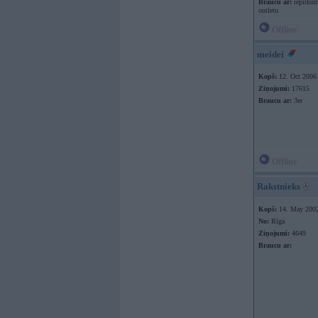
Braucu ar:
iepirkum
outletu
Offline
meidei
Kopš:
12. Oct 2006
Ziņojumi:
17615
Braucu ar:
3er
Offline
Rakstnieks
Kopš:
14. May 200
No:
Rīga
Ziņojumi:
4649
Braucu ar: