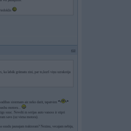
s vel jautajums.
viedoklis
#50
rs, ka labāk grāmatu zini, par to,kurš viņu uzrakstija
adibas sistemam aiz neko darit, tapatvien
 pashu motoru...
igs suuc. Nevelti m serijas auto vanoss ir stipri
ram savs (uz viena motora).
s pa suudu jaunajam traktoram? Nezinu, vecajam nebija,