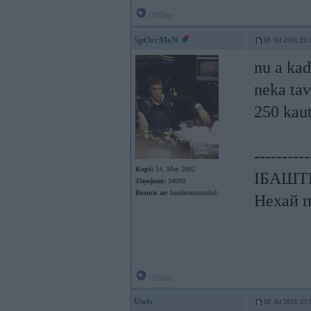
Offline
SpOrcMeN
08. Jul 2010, 23:
nu a kad
neka tav
250 kaut
----------
Kopš:
14. May 2002
ІБАШТЕ!
Ziņojumi:
34090
Braucu ar:
banderautomobili
Нехай п
Offline
Uwis
08. Jul 2010, 23: