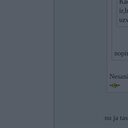
Kad
ir,
uzv
nopi
Nesanā
nu ja ta