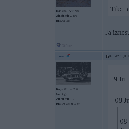
Tikai c
Kopš:
07. Aug 2005
Ziņojumi:
27800
Braucu ar:
Ja iznes
Offline
crime
09. Jul 2010, 00:
09 Jul
Kopš:
03. Jul 2008
No:
Rīga
08 J
Ziņojumi:
9163
Braucu ar:
m635csi
08 