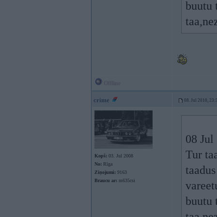
buutu 
taa,ne
Offline
crime
08. Jul 2010, 23:
08 Jul
Tur ta
Kopš:
03. Jul 2008
No:
Rīga
taadus
Ziņojumi:
9163
Braucu ar:
m635csi
vareet
buutu 
taa,ne