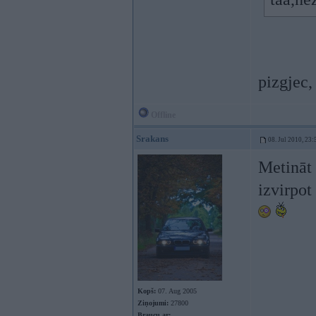
pizgjec,
Offline
Srakans
08. Jul 2010, 23:
Metināt
izvirpot
Kopš:
07. Aug 2005
Ziņojumi:
27800
Braucu ar: