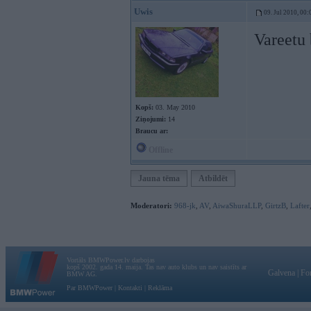
Uwis
09. Jul 2010, 00:
Vareetu 
Kopš:
03. May 2010
Ziņojumi:
14
Braucu ar:
Offline
Jauna tēma
Atbildēt
Moderatori:
968-jk
,
AV
,
AiwaShuraLLP
,
GirtzB
,
Lafter
Vortāls BMWPower.lv darbojas
kopš 2002. gada 14. maija. Tas nav auto klubs un nav saistīts ar
Galvena
|
Fo
BMW AG.
Par BMWPower
|
Kontakti
|
Reklāma