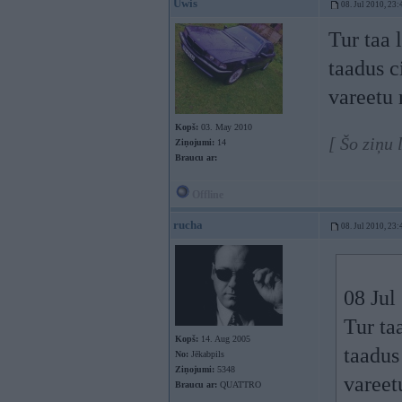
Uwis
08. Jul 2010, 23:
Tur taa 
taadus c
vareetu 
Kopš:
03. May 2010
[ Šo ziņu 
Ziņojumi:
14
Braucu ar:
Offline
rucha
08. Jul 2010, 23:
08 Jul
Tur ta
Kopš:
14. Aug 2005
taadus
No:
Jēkabpils
Ziņojumi:
5348
vareet
Braucu ar:
QUATTRO