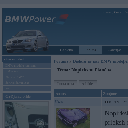
Sveiks,
Viesi!
Ie
Galvenā
Forums
Galerijas
Ziņas un raksti
Forums
»
Diskusijas par BMW modeļi
BMW modeļu jaunumi
Tēma: Nopirkshu Flančus
BMW testi
Mēneša BMW
Sērijveida tūnings
Jauna tēma
Atbildēt
Vel...
Autors
Ziņojums
Gadījuma bilde
Uwis
08. Jul 2010, 23:
Nopirks
prieksh