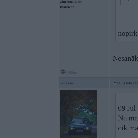
Ziņojumi:
27800
Braucu ar:
nopirk
Nesanāk
Offline
Srakans
09. Jul 2010, 00:
09 Jul
Nu man
cik ma