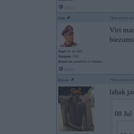
Offline
Sebs
08. Jul 2010, 23:
Vīri man
biezums
Kopš:
30. Jul 2002
Ziņojumi:
1320
Braucu ar:
meseršmitu uz Maskavu
Offline
Driver
08. Jul 2010, 23:
labak ja
08 Jul