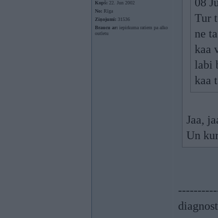
08 J
Kopš:
22. Jun 2002
No:
Rīga
Tur t
Ziņojumi:
31536
Braucu ar:
iepirkuma ratiem pa alko
ne ta
outletu
kaa 
labi
kaa 
Jaa, ja
Un kur
----------
diagnost