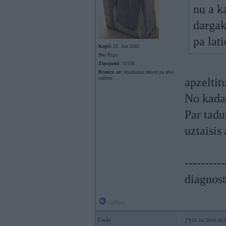
nu a k
dargak
pa lat
Kopš:
22. Jun 2002
No:
Rīga
Ziņojumi:
31536
Braucu ar:
iepirkuma ratiem pa alko
outletu
apzeltit
No kada
Par tad
uztaisis
----------
diagnost
Offline
Uwis
09. Jul 2010, 00: