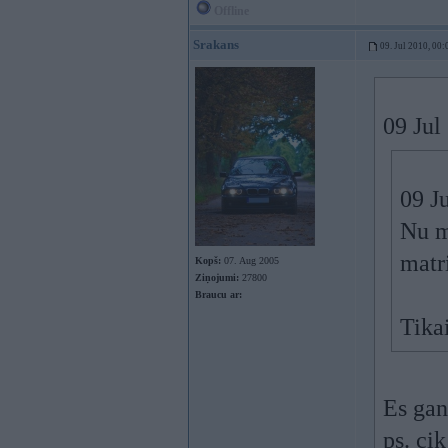
Offline
Srakans
09. Jul 2010, 00:
09 Jul
09 J
Nu m
matr
Kopš:
07. Aug 2005
Ziņojumi:
27800
Braucu ar:
Tikai
Es gan
ps. cik