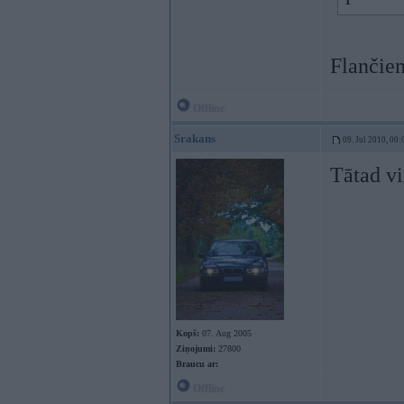
Flančiem
Offline
Srakans
09. Jul 2010, 00:
Tātad v
Kopš:
07. Aug 2005
Ziņojumi:
27800
Braucu ar:
Offline