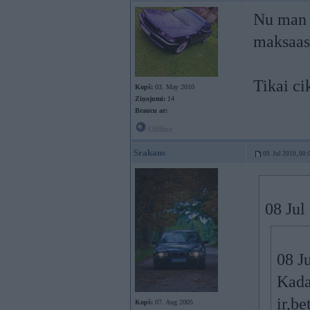
Nu man r
maksaas
Tikai ci
Kopš:
03. May 2010
Ziņojumi:
14
Braucu ar:
Offline
Srakans
09. Jul 2010, 00:
08 Jul
08 J
Kada
ir,be
Kopš:
07. Aug 2005