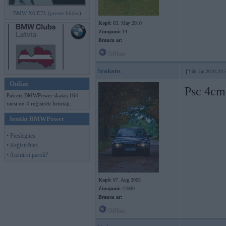
BMW X6 E71 (preses bildes)
Kopš:
03. May 2010
Ziņojumi:
14
Braucu ar:
Offline
Srakans
08. Jul 2010, 23:
Online
Psc 4cm,
Pašreiz BMWPower skatās 164
viesi un 4 reģistrēti lietotāji.
Ienākt BMWPower
• Pieslēgties
• Reģistrēties
• Aizmirsi paroli?
Kopš:
07. Aug 2005
Ziņojumi:
27800
Braucu ar:
Offline