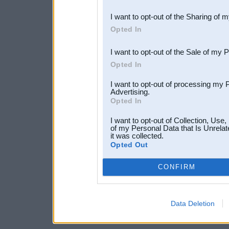
also be disclosed by us to 
I want to opt-out of the Sharing of 
Downstream Participants
th
Opted In
third parties.
I want to opt-out of the Sale of my 
Opted In
I want to opt-out of processing my 
Advertising.
Opted In
I want to opt-out of Collection, Use
of my Personal Data that Is Unrelat
it was collected.
Opted Out
CONFIRM
Data Deletion