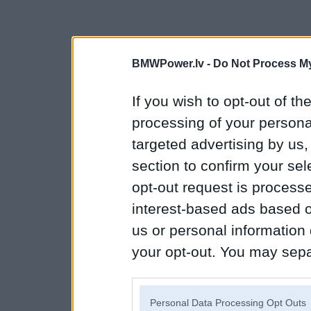
BMWPower.lv -
Do Not Process My
If you wish to opt-out of the
processing of your personal
targeted advertising by us
section to confirm your sel
opt-out request is proces
interest-based ads based o
us or personal information d
your opt-out. You may separ
disclosure of your personal
IAB’s list of downstream pa
Personal Data Processing Opt Outs