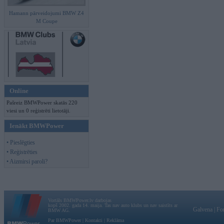
Hamann pārveidojumi BMW Z4
M Coupe
Online
Pašreiz BMWPower skatās 220
viesi un 0 reģistrēti lietotāji.
Ienākt BMWPower
• Pieslēgties
• Reģistrēties
• Aizmirsi paroli?
Vortāls BMWPower.lv darbojas
kopš 2002. gada 14. maija. Tas nav auto klubs un nav saistīts ar
Galvena
|
Fo
BMW AG.
Par BMWPower
|
Kontakti
|
Reklāma