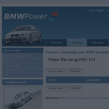
Sveiks,
Viesi!
Ie
Galvenā
Forums
Galerijas
Ziņas un raksti
Forums
»
Diskusijas par BMW modeļi
BMW modeļu jaunumi
Tēma: Par un ap F10 / F11
BMW testi
Mēneša BMW
Sērijveida tūnings
Jauna tēma
Atbildēt
Vel...
Autors
Ziņojums
Gadījuma bilde
Jauna tēma
Atbildēt
Moderatori:
968-jk
,
AV
,
AiwaShuraLLP
,
GirtzB
,
Lafter