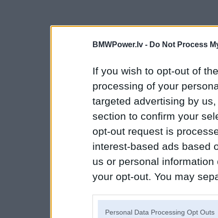
BMWPower.lv -
Do Not Process My
If you wish to opt-out of the
processing of your personal
targeted advertising by us
section to confirm your sel
opt-out request is proces
interest-based ads based o
us or personal information d
your opt-out. You may separ
disclosure of your personal
IAB’s list of downstream pa
Personal Data Processing Opt Outs