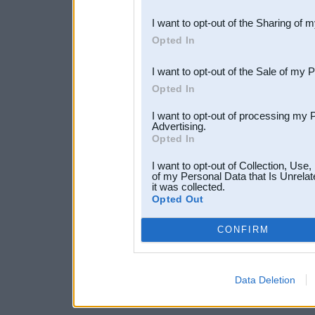
also be disclosed by us to 
I want to opt-out of the Sharing of 
Downstream Participants
th
Opted In
third parties.
I want to opt-out of the Sale of my 
Opted In
I want to opt-out of processing my 
Advertising.
Opted In
I want to opt-out of Collection, Use
of my Personal Data that Is Unrelat
it was collected.
Opted Out
CONFIRM
Data Deletion