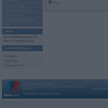
Mēneša BMW
Offline
Sērijveida tūnings
BMW pasaules jaunumi
BMW koncepti
BMW konkurentu jaunumi
Moto
Online
Pašreiz BMWPower skatās 152
viesi un 4 reģistrēti lietotāji.
Ienākt BMWPower
• Pieslēgties
• Reģistrēties
• Aizmirsi paroli?
Vortāls BMWPower.lv darbojas
kopš 2002. gada 14. maija. Tas nav auto klubs un nav saistīts ar
Galvena
|
Fo
BMW AG.
Par BMWPower
|
Kontakti
|
Reklāma