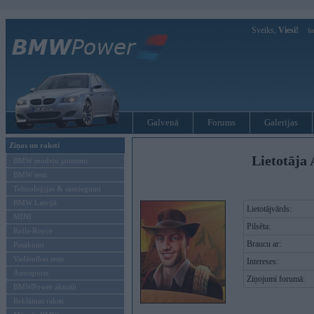
Sveiks,
Viesi!
Ie
Galvenā
Forums
Galerijas
Ziņas un raksti
Lietotāja 
BMW modeļu jaunumi
BMW testi
Tehnoloģijas & sasniegumi
BMW Latvijā
Lietotājvārds:
MINI
Pilsēta:
Rolls-Royce
Braucu ar:
Pasākumi
Vadāmības tests
Intereses:
Autosports
Ziņojumi forumā:
BMWPower aktuāli
Reklāmas raksti