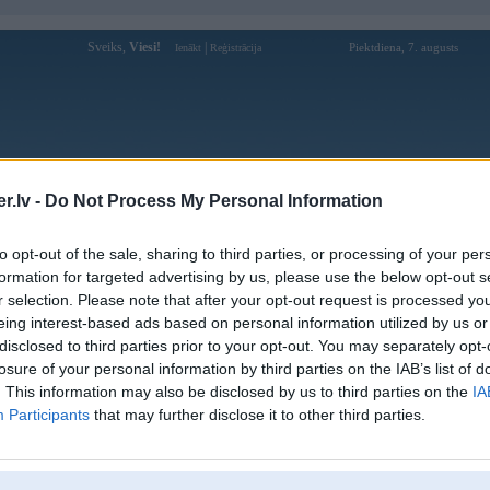
Sveiks,
Viesi!
|
Piektdiena, 7. augusts
Ienākt
Reģistrācija
Forums
Galerijas
Reģistrācija
Lietotāji
Meklētājs
.lv -
Do Not Process My Personal Information
Lietotāja Gestus profils
to opt-out of the sale, sharing to third parties, or processing of your per
formation for targeted advertising by us, please use the below opt-out s
Pēdējo reizi manīts: Vakar, 19:49
r selection. Please note that after your opt-out request is processed y
eing interest-based ads based on personal information utilized by us or
Lietotājvārds:
Gestus
disclosed to third parties prior to your opt-out. You may separately opt-
Pilsēta:
Rīga
losure of your personal information by third parties on the IAB’s list of
Braucu ar:
Paseratti
. This information may also be disclosed by us to third parties on the
IA
Ziņojumi forumā:
1282
Participants
that may further disclose it to other third parties.
Pēdējie ziņojumi forumā
[
]