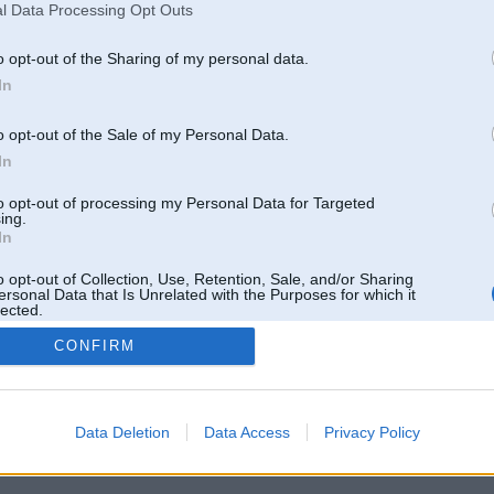
l Data Processing Opt Outs
o opt-out of the Sharing of my personal data.
In
o opt-out of the Sale of my Personal Data.
In
to opt-out of processing my Personal Data for Targeted
ing.
In
o opt-out of Collection, Use, Retention, Sale, and/or Sharing
ersonal Data that Is Unrelated with the Purposes for which it
lected.
Out
CONFIRM
 un nav saistīts ar
Galvena
|
Forums
|
Galerijas
|
Reģistrācija
|
Lietotaāji
|
Meklētājs
|
Reklā
Data Deletion
Data Access
Privacy Policy