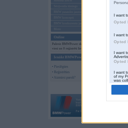
Mēneša BMW
Persona
Sērijveida tūnings
BMW pasaules jaunumi
I want t
BMW koncepti
Opted 
BMW konkurentu jaunumi
Moto
I want t
Online
Opted 
Pašreiz BMWPower skatās 132
viesi un 0 reģistrēti lietotāji.
I want 
Advertis
Ienākt BMWPower
Opted 
• Pieslēgties
• Reģistrēties
I want t
of my P
• Aizmirsi paroli?
was col
Opted 
Vortāls BMWPower.lv darbojas
kopš 2002. gada 14. maija. Tas nav auto klubs
BMW AG.
Par BMWPower
|
Kontakti
|
Reklāma