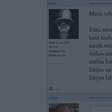
fujaks
08. Jun 2009, 17:50
Mans subj
Būtu smuk
kaut kadu
Kopš:
17. Apr 2009
sanāk rei
No:
Rīga
Ziņojumi:
2905
švīkas ut
Braucu ar:
prātu
melna fon
līnijas u
līnijas la
Offline
arizah
08. Jun 2009, 17:52