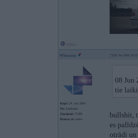
Offline
Whazaaa
08. Jun 2009, 18:15
08 Jun 
tie laik
Kopš:
24. Jun 2004
No:
Saulkrasti
bullshit,
Ziņojumi:
71589
Braucu ar:
metro
es palīdz
otrādi un