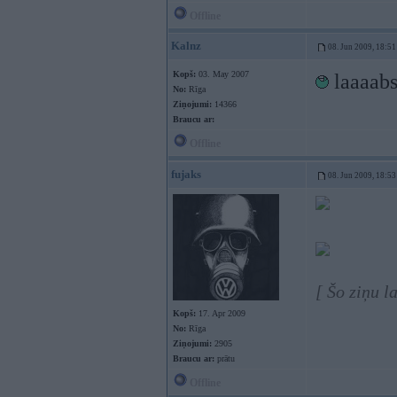
Offline
Kalnz
08. Jun 2009, 18:51
Kopš:
03. May 2007
laaaabs.
No:
Rīga
Ziņojumi:
14366
Braucu ar:
Offline
fujaks
08. Jun 2009, 18:53
[ Šo ziņu l
Kopš:
17. Apr 2009
No:
Rīga
Ziņojumi:
2905
Braucu ar:
prātu
Offline