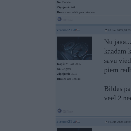
No:
Dobele
Ziņojumi:
244
Braucu ar:
vafeli pa aizskariem
Offline
xtreme21
08. Jun 2009, 18:39
Nu jaaa..
kaadam ka
savu vied
Kopš:
24. Jan 2005
piem redb
No:
Jelgava
Ziņojumi:
2553
Braucu ar:
Bobiku
Bildes pa
veel 2 ne
Offline
xtreme21
08. Jun 2009, 18:40