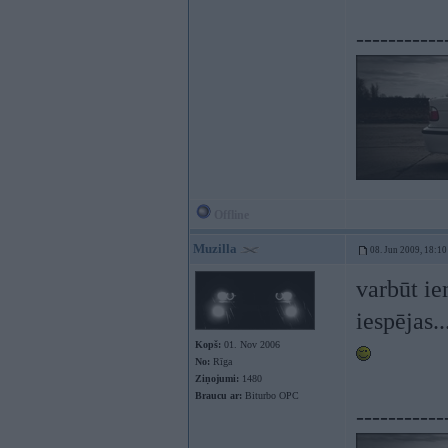
-----------
Offline
Muzilla
08. Jun 2009, 18:10
varbūt ie
iespējas..
Kopš:
01. Nov 2006
No:
Rīga
Ziņojumi:
1480
Braucu ar:
Biturbo OPC
-----------