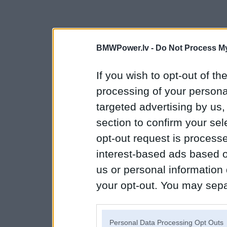
BMWPower.lv -
Do Not Process My
If you wish to opt-out of the
processing of your personal
targeted advertising by us
section to confirm your sel
opt-out request is proces
interest-based ads based o
us or personal information d
your opt-out. You may separ
disclosure of your personal
IAB’s list of downstream pa
Personal Data Processing Opt Outs