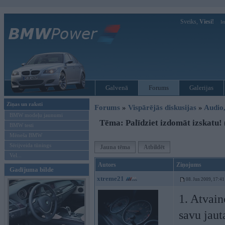
Sveiks,
Viesi!
Ie
Galvenā
Forums
Galerijas
Ziņas un raksti
Forums
»
Vispārējās diskusijas
»
Audio,
BMW modeļu jaunumi
Tēma: Palīdziet izdomāt izskatu! (
BMW testi
Mēneša BMW
Sērijveida tūnings
Jauna tēma
Atbildēt
Vel...
Autors
Ziņojums
Gadījuma bilde
xtreme21
08. Jun 2009, 17:41
1. Atvain
savu jaut