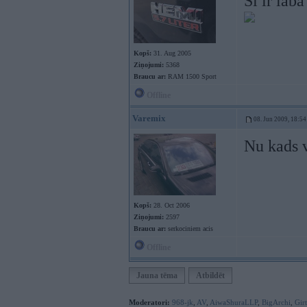
Šī ir lab
Kopš:
31. Aug 2005
Ziņojumi:
5368
Braucu ar:
RAM 1500 Sport
Offline
Varemix
08. Jun 2009, 18:54
Nu kads v
Kopš:
28. Oct 2006
Ziņojumi:
2597
Braucu ar:
serkociniem acis
Offline
Jauna tēma
Atbildēt
Moderatori:
968-jk
,
AV
,
AiwaShuraLLP
,
BigArchi
,
Gir