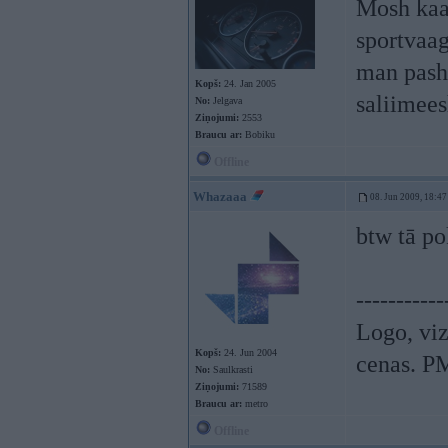
Mosh kaa
sportvaag
man pash
Kopš:
24. Jan 2005
saliimee
No:
Jelgava
Ziņojumi:
2553
Braucu ar:
Bobiku
Offline
Whazaaa
08. Jun 2009, 18:47
btw tā po
-----------
Logo, viz
Kopš:
24. Jun 2004
cenas. P
No:
Saulkrasti
Ziņojumi:
71589
Braucu ar:
metro
Offline