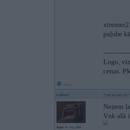
xtremer21
paļube kā
-----------
Logo, viz
cenas. P
Offline
redboot
08. Jun 2009, 18:27
Neņem ļ
Vnk ašā i
Kopš:
05. Aug 2008