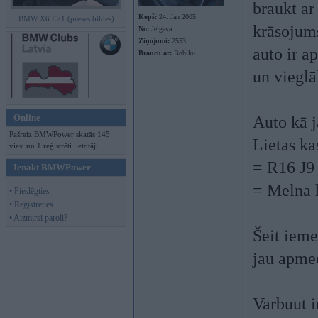
braukt ar
Kopš:
24. Jan 2005
BMW X6 E71 (preses bildes)
krāsojums
No:
Jelgava
Ziņojumi:
2553
auto ir ap
Braucu ar:
Bobiku
un vieglā
Online
Auto kā j
Pašreiz BMWPower skatās 145
Lietas ka
viesi un 1 reģistrēti lietotāji.
= R16 J9 
Ienākt BMWPower
= Melna 
• Pieslēgties
• Reģistrēties
• Aizmirsi paroli?
Šeit ieme
jau apmee
Varbuut 