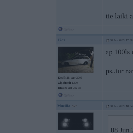
tie laiki 
Offline
17oz
08. Jun 2009, 17:58
ap 100ls 
ps..tur n
Kopš:
28. Apr 2005
Ziņojumi:
1200
Braucu ar:
UR-68.
Offline
Muzilla
08. Jun 2009, 18:04
08 Jun 