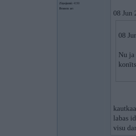
Ziņojumi:
4190
Braucu ar:
08 Jun 
08 Ju
Nu ja 
konīt
kautkaa 
labas i
visu da