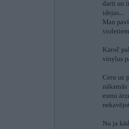
darīt un 
idejas...
Man pavī
violetiem
Karoč pal
vinylus p
Ceru uz 
nākamās s
esmu ārze
nekavējoti
Nu ja kād