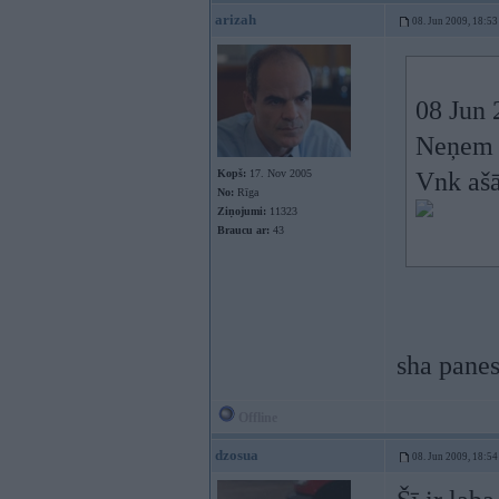
arizah
08. Jun 2009, 18:53
08 Jun 
Neņem 
Kopš:
17. Nov 2005
Vnk ašā
No:
Rīga
Ziņojumi:
11323
Braucu ar:
43
sha panes
Offline
dzosua
08. Jun 2009, 18:54