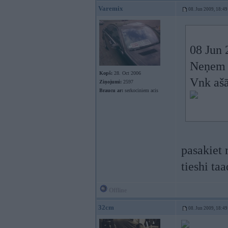
Varemix
08. Jun 2009, 18:49
08 Jun 
Neņem 
Kopš:
28. Oct 2006
Vnk ašā
Ziņojumi:
2597
Braucu ar:
serkociniem acis
pasakiet 
tieshi ta
Offline
32cm
08. Jun 2009, 18:49