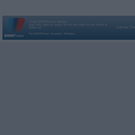
Vortāls BMWPower.lv darbojas
kopš 2002. gada 14. maija. Tas nav auto klubs un nav saistīts ar
Galvena
|
Fo
BMW AG.
Par BMWPower
|
Kontakti
|
Reklāma