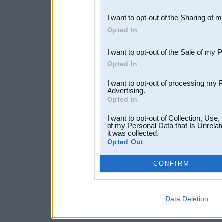
also be disclosed by us to 
I want to opt-out of the Sharing of 
Downstream Participants
th
Opted In
third parties.
I want to opt-out of the Sale of my 
Opted In
I want to opt-out of processing my 
Advertising.
Opted In
I want to opt-out of Collection, Use
of my Personal Data that Is Unrelat
it was collected.
Opted Out
CONFIRM
Data Deletion