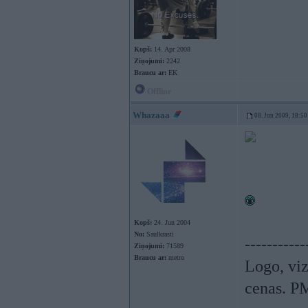
Kopš:
14. Apr 2008
Ziņojumi:
2242
Braucu ar:
EK
Offline
Whazaaa
08. Jun 2009, 18:50
Kopš:
24. Jun 2004
No:
Saulkrasti
-----------
Ziņojumi:
71589
Braucu ar:
metro
Logo, viz
cenas. P