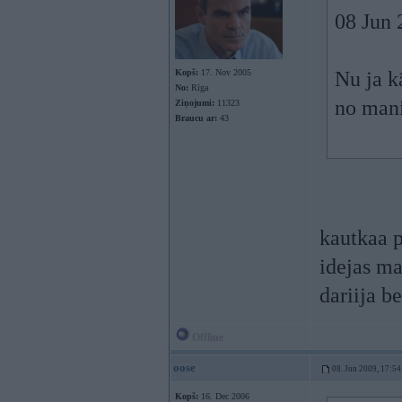
08 Jun 
Kopš:
17. Nov 2005
Nu ja k
No:
Rīga
no mani
Ziņojumi:
11323
Braucu ar:
43
kautkaa p
idejas ma
dariija b
Offline
oose
08. Jun 2009, 17:54
Kopš:
16. Dec 2006