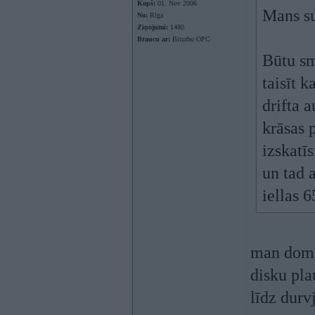
Kopš:
01. Nov 2006
Mans su
No:
Rīga
Ziņojumi:
1480
Braucu ar:
Biturbo OPC
Būtu sm
taisīt 
drifta 
krāsas 
izskatī
un tad 
iellas 
man domāt
disku pla
līdz durv