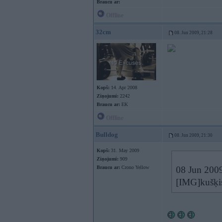
Braucu ar:
Offline
32cm
08. Jun 2009, 21:28
Kopš:
14. Apr 2008
Ziņojumi:
2242
Braucu ar:
EK
Offline
Bulldog
08. Jun 2009, 21:30
Kopš:
31. May 2009
Ziņojumi:
909
Braucu ar:
Crono Yellow
08 Jun 2009
[IMG]kušķi