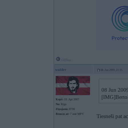
Offline
walder
08. Jun 2009, 21:35
08 Jun 2009
[IMG]Bertol
Kopš:
18. Apr 2007
No:
Rīga
Ziņojumi:
8700
Braucu ar:
7 seat MPV
Tiesneši pat a