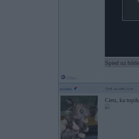
Spied uz bilde
Offline
exciter
08. Jun 2009, 21:44
Ceru, ka topi