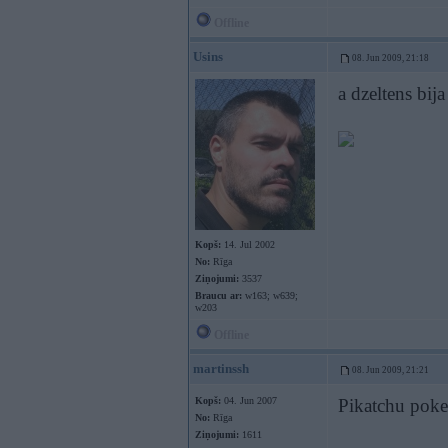
Offline
Usins
08. Jun 2009, 21:18
a dzeltens bija
Kopš:
14. Jul 2002
No:
Rīga
Ziņojumi:
3537
Braucu ar:
w163; w639;
w203
Offline
martinssh
08. Jun 2009, 21:21
Kopš:
04. Jun 2007
Pikatchu po
No:
Rīga
Ziņojumi:
1611