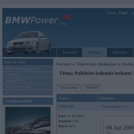
Sveiks,
Viesi!
Ie
Galvenā
Forums
Galerijas
Ziņas un raksti
Forums
»
Vispārējās diskusijas
»
Audio,
BMW modeļu jaunumi
Tēma: Palīdziet izdomāt izskatu! (
BMW testi
Mēneša BMW
Sērijveida tūnings
Jauna tēma
Atbildēt
Vel...
Autors
Ziņojums
Gadījuma bilde
JAGUAR
08. Jun 2009, 19:24
Kopš:
30. Mar 2008
Ziņojumi:
2726
Braucu ar:
D
08 Jun 2009