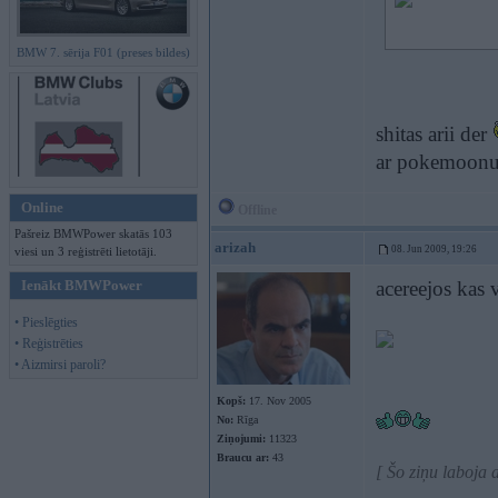
BMW 7. sērija F01 (preses bildes)
shitas arii der
ar pokemoonu
Online
Offline
Pašreiz BMWPower skatās 103
arizah
08. Jun 2009, 19:26
viesi un 3 reģistrēti lietotāji.
Ienākt BMWPower
acereejos kas 
• Pieslēgties
• Reģistrēties
• Aizmirsi paroli?
Kopš:
17. Nov 2005
No:
Rīga
Ziņojumi:
11323
Braucu ar:
43
[ Šo ziņu laboja 