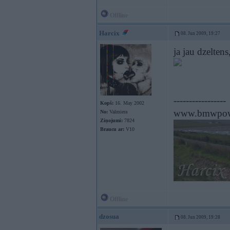
Offline
Harcix
08. Jun 2009, 19:27
ja jau dzelten
-----------------
Kopš:
16. May 2002
www.bmwpowe
No:
Valmiera
Ziņojumi:
7824
Braucu ar:
V10
Offline
dzosua
08. Jun 2009, 19:28