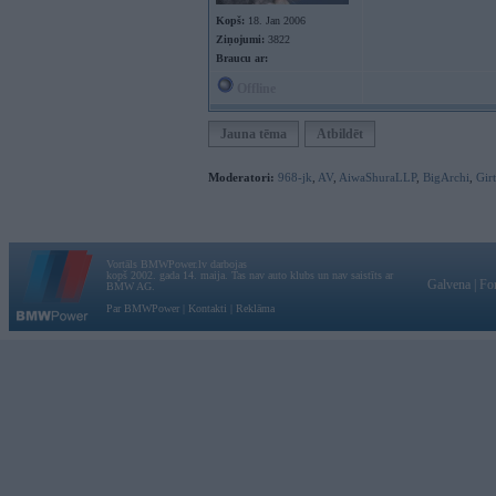
Kopš:
18. Jan 2006
Ziņojumi:
3822
Braucu ar:
Offline
Jauna tēma
Atbildēt
Moderatori:
968-jk
,
AV
,
AiwaShuraLLP
,
BigArchi
,
Gir
Vortāls BMWPower.lv darbojas
kopš 2002. gada 14. maija. Tas nav auto klubs un nav saistīts ar
Galvena
|
Fo
BMW AG.
Par BMWPower
|
Kontakti
|
Reklāma