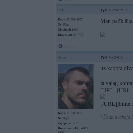
Offline
Es10
08. Jun 2009, 21:12
Kopš:
07. Feb 2007
Man patīk šitas
No:
Rīga
Ziņojumi:
1938
Braucu ar:
Q7, V70
Offline
Usins
08. Jun 2009, 21:14
uz kapota diva
ja vajag konta
[URL=[URL=ht
[/URL]]bitite
Kopš:
14. Jul 2002
[ Šo ziņu laboja
No:
Rīga
Ziņojumi:
3537
Braucu ar:
w163; w639;
w203