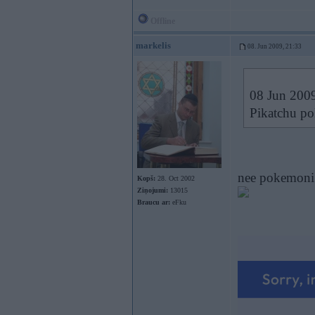
Offline
markelis
08. Jun 2009, 21:33
08 Jun 2009
Pikatchu p
nee pokemoni i
Kopš:
28. Oct 2002
Ziņojumi:
13015
Braucu ar:
eFku