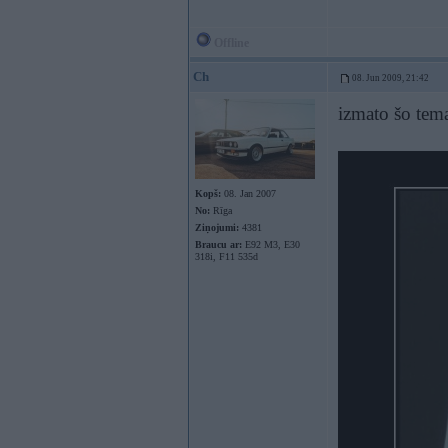
Offline
Ch
08. Jun 2009, 21:42
izmato šo tem
Kopš:
08. Jan 2007
No:
Rīga
Ziņojumi:
4381
Braucu ar:
E92 M3, E30
318i, F11 535d