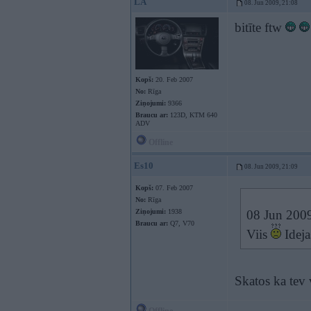
LA
08. Jun 2009, 21:08
bitīte ftw
Kopš:
20. Feb 2007
No:
Rīga
Ziņojumi:
9366
Braucu ar:
123D, KTM 640
ADV
Offline
Es10
08. Jun 2009, 21:09
Kopš:
07. Feb 2007
No:
Rīga
Ziņojumi:
1938
08 Jun 2009
Braucu ar:
Q7, V70
Viis
Ideja
Skatos ka tev 