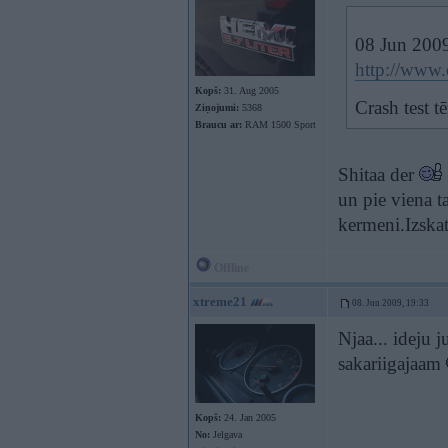
08 Jun 2009
http://www.
Kopš:
31. Aug 2005
Crash test 
Ziņojumi:
5368
Braucu ar:
RAM 1500 Sport
Shitaa der
un pie viena t
kermeni.Izskat
Offline
xtreme21
08. Jun 2009, 19:33
Njaa... ideju 
sakariigajaam
Kopš:
24. Jan 2005
No:
Jelgava