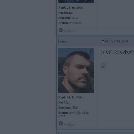
Kopš:
24. Jan 2005
No:
Jelgava
Ziņojumi:
2553
Braucu ar:
Bobiku
Offline
Usins
08. Jun 2009, 21:05
ir vēl kas dzel
Kopš:
14. Jul 2002
No:
Rīga
Ziņojumi:
3537
Braucu ar:
w163; w639;
w203
Offline