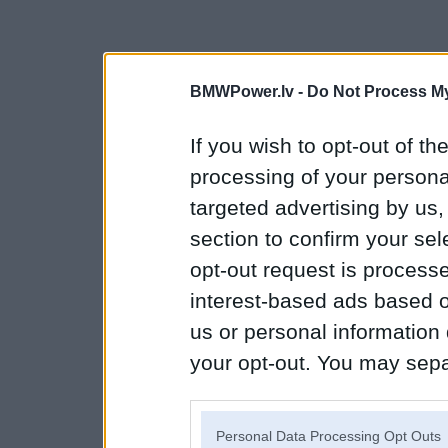
BMWPower.lv -
Do Not Process My
If you wish to opt-out of the
processing of your personal
targeted advertising by us
section to confirm your sel
opt-out request is proces
interest-based ads based o
us or personal information d
your opt-out. You may separ
disclosure of your personal
IAB’s list of downstream pa
Personal Data Processing Opt Outs