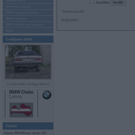
Mēneša BMW
Atcerēties
Sērijveida tūnings
Aizmirsi paroli?
BMW pasaules jaunumi
BMW koncepti
Reģistrēties
BMW konkurentu jaunumi
Moto
Gadījuma bilde
Latvijas lauku tūninga šedevri
Online
Pašreiz BMWPower skatās 362