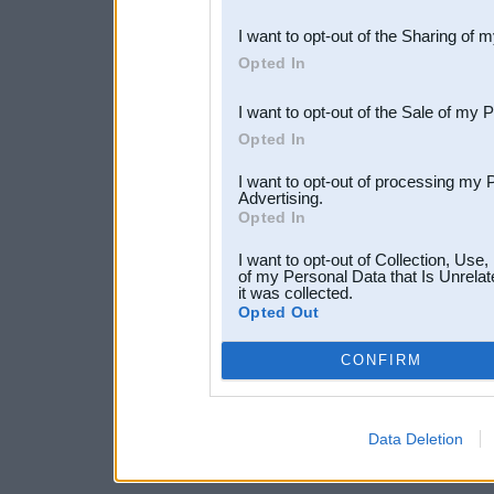
also be disclosed by us to 
I want to opt-out of the Sharing of 
Downstream Participants
th
Opted In
third parties.
I want to opt-out of the Sale of my 
Opted In
I want to opt-out of processing my 
Advertising.
Opted In
I want to opt-out of Collection, Use
of my Personal Data that Is Unrelat
it was collected.
Opted Out
CONFIRM
Data Deletion