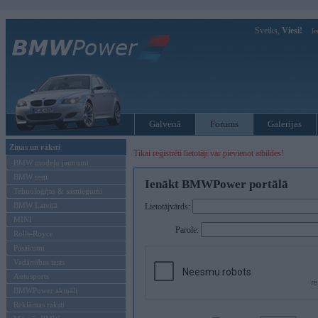
Sveiks,
Viesi!
Ie
Galvenā
Forums
Galerijas
Ziņas un raksti
Tikai reģistrēti lietotāji var pievienot atbildes!
BMW modeļu jaunumi
BMW testi
Ienākt BMWPower portālā
Tehnoloģijas & sasniegumi
BMW Latvijā
Lietotājvārds:
MINI
Parole:
Rolls-Royce
Pasākumi
Vadāmības tests
Autosports
BMWPower aktuāli
Reklāmas raksti