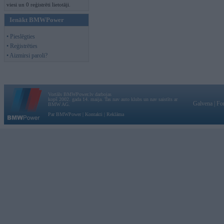
viesi un 0 reģistrēti lietotāji.
Ienākt BMWPower
• Pieslēgties
• Reģistrēties
• Aizmirsi paroli?
Vortāls BMWPower.lv darbojas
kopš 2002. gada 14. maija. Tas nav auto klubs un nav saistīts ar
Galvena
|
Fo
BMW AG.
Par BMWPower
|
Kontakti
|
Reklāma