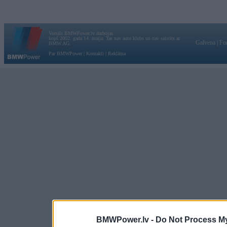
Vortāls BMWPower.lv darbojas
kopš 2002. gada 14. maija. Tas nav auto klubs un nav saistīts ar
Galvena
|
Fo
BMW AG.
Par BMWPower
|
Kontakti
|
Reklāma
BMWPower.lv -
Do Not Process My