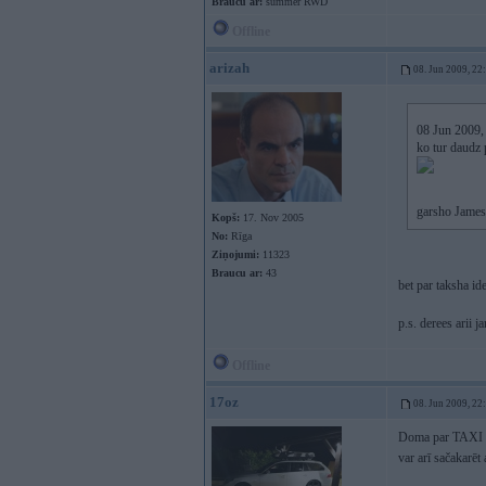
Braucu ar:
summer RWD
Offline
arizah
08. Jun 2009, 22
08 Jun 2009, 
ko tur daudz 
garsho Jame
Kopš:
17. Nov 2005
No:
Rīga
Ziņojumi:
11323
Braucu ar:
43
bet par taksha i
p.s. derees arii 
Offline
17oz
08. Jun 2009, 22
Doma par TAXI ir ļ
var arī sačakarēt