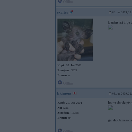
Offline
exciter
08. Jun 2009, 22
Banāns arī ir pa
Kopš:
18. Jan 2006
Ziņojumi:
3822
Braucu ar:
Offline
Ekimons
08. Jun 2009, 22
ko tur daudz pist
Kopš:
21. Dec 2004
No:
Rīga
Ziņojumi:
13338
Braucu ar:
garsho Jameson
Offline