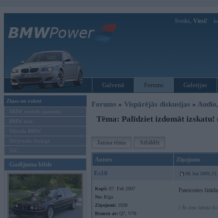
Sveiks,
Viesi!
Ie
Galvenā
Forums
Galerijas
Ziņas un raksti
Forums
»
Vispārējās diskusijas
»
Audio,
BMW modeļu jaunumi
Tēma: Palīdziet izdomāt izskatu! (
BMW testi
Mēneša BMW
Sērijveida tūnings
Jauna tēma
Atbildēt
Vel...
Autors
Ziņojums
Gadījuma bilde
Es10
08. Jun 2009, 21
Kopš:
07. Feb 2007
Pateicoties šitād
No:
Rīga
Ziņojumi:
1938
[ Šo ziņu laboja Es
Braucu ar:
Q7, V70