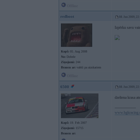
Offline
redboot
08. Jun 2009, 22
Izpērku savu vai
Kopš:
05. Aug 2008
No:
Dobele
Ziņojumi:
244
Braucu ar:
vafeli pa aizskariem
Offline
6500
08. Jun 2009, 22
dzeltena krasa at
-----------------
www.hgkracing
Kopš:
19. Feb 2007
Ziņojumi:
15715
Braucu ar: