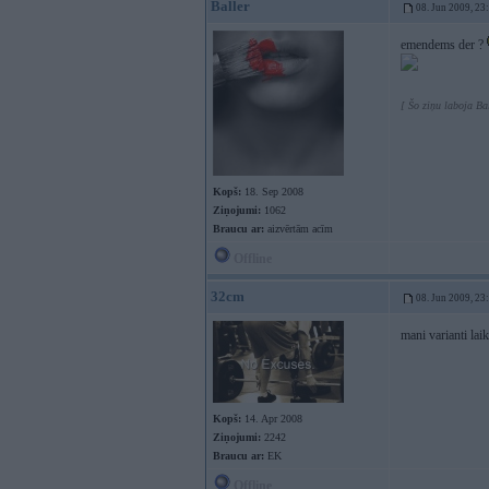
Baller
08. Jun 2009, 23
emendems der ?
[ Šo ziņu laboja Ba
Kopš:
18. Sep 2008
Ziņojumi:
1062
Braucu ar:
aizvērtām acīm
Offline
32cm
08. Jun 2009, 23
mani varianti lai
Kopš:
14. Apr 2008
Ziņojumi:
2242
Braucu ar:
EK
Offline