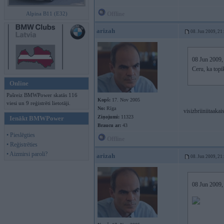
Alpina B11 (E32)
Offline
arizah
08. Jun 2009, 21
08 Jun 2009, 
Ceru, ka topi
Online
Pašreiz BMWPower skatās 116
Kopš:
17. Nov 2005
viesi un 9 reģistrēti lietotāji.
No:
Rīga
visizbriiniitaaka
Ziņojumi:
11323
Ienākt BMWPower
Braucu ar:
43
• Pieslēgties
Offline
• Reģistrēties
• Aizmirsi paroli?
arizah
08. Jun 2009, 21
08 Jun 2009, 