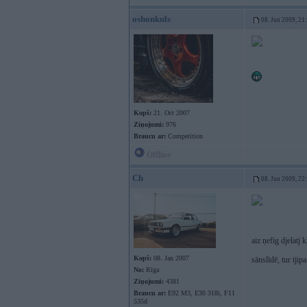
oshonkuls
08. Jun 2009, 21
Kopš:
21. Oct 2007
Ziņojumi:
976
Braucu ar:
Competition
Offline
Ch
08. Jun 2009, 22
aiz ņefig djelatj 
Kopš:
08. Jan 2007
sānslīdē, tur tji
No:
Rīga
Ziņojumi:
4381
Braucu ar:
E92 M3, E30 318i, F11
535d