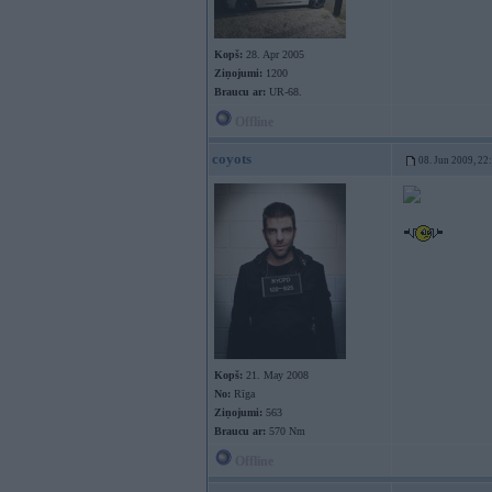
Kopš:
28. Apr 2005
Ziņojumi:
1200
Braucu ar:
UR-68.
Offline
coyots
08. Jun 2009, 22
Kopš:
21. May 2008
No:
Rīga
Ziņojumi:
563
Braucu ar:
570 Nm
Offline