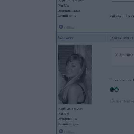
Kopš:
17. Nov 2005
No:
Rīga
Ziņojumi:
11323
Braucu ar:
43
shito gan uz lv d
Offline
Waawere
08. Jun 2009, 21
08 Jun 2009, 
Tu vienmeer esi b
[ Šo ziņu laboja W
Kopš:
29. Sep 2008
No:
Rīga
Ziņojumi:
160
Braucu ar:
gruzi
Offline