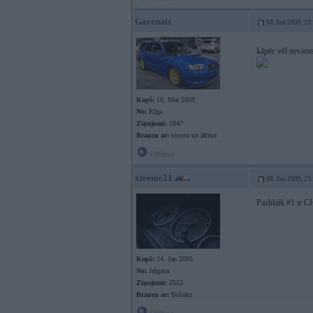
Garenais
08. Jun 2009, 23
kāpēc vēl neviens
Kopš:
16. Mar 2009
No:
Rīga
Ziņojumi:
1847
Braucu ar:
toyotu un āfriku
Offline
xtreme21
08. Jun 2009, 23
Pashlaik #1 ir CH
Kopš:
24. Jan 2005
No:
Jelgava
Ziņojumi:
2553
Braucu ar:
Bobiku