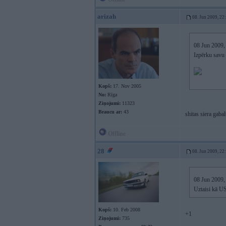
arizah
08. Jun 2009, 22
08 Jun 2009, 
Izpērku savu 
Kopš:
17. Nov 2005
No:
Rīga
Ziņojumi:
11323
Braucu ar:
43
shitas siera gabal
Offline
28
08. Jun 2009, 22
08 Jun 2009, 
Uztaisi kā U
Kopš:
10. Feb 2008
+1
Ziņojumi:
735