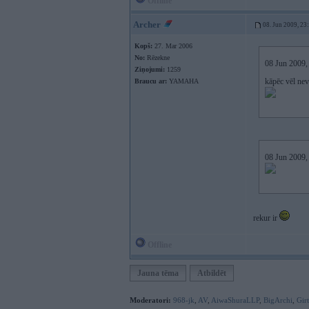
Offline
Archer
08. Jun 2009, 23
Kopš:
27. Mar 2006
No:
Rēzekne
08 Jun 2009, 
Ziņojumi:
1259
kāpēc vēl nev
Braucu ar:
YAMAHA
08 Jun 2009, 
rekur ir
Offline
Jauna tēma
Atbildēt
Moderatori:
968-jk
,
AV
,
AiwaShuraLLP
,
BigArchi
,
Gir