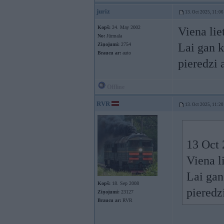
juriz
13. Oct 2025, 11:06
Kopš:
24. May 2002
Viena liet
No:
Jūrmala
Lai gan k
Ziņojumi:
2754
Braucu ar:
auto
pieredzi a
Offline
RVR
13. Oct 2025, 11:20
13 Oct 
Viena li
Lai gan
Kopš:
18. Sep 2008
pieredzi
Ziņojumi:
23127
Braucu ar:
RVR