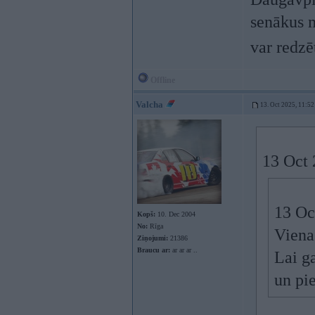
senākus 
var redz
Offline
Valcha
13. Oct 2025, 11:52
13 Oct 
13 Oc
Kopš:
10. Dec 2004
No:
Rīga
Viena 
Ziņojumi:
21386
Braucu ar:
ar ar ar ..
Lai ga
un pie