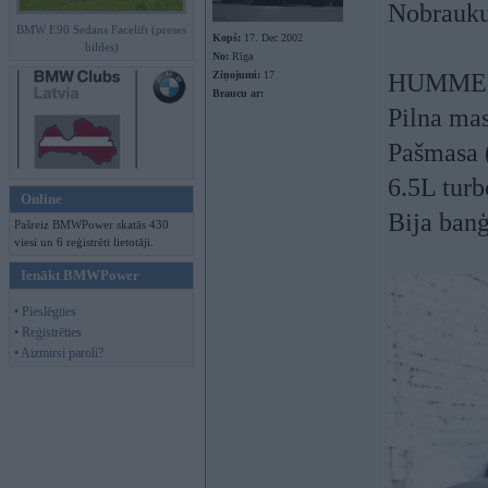
Nobraukum
BMW E90 Sedans Facelift (preses
Kopš:
17. Dec 2002
bildes)
No:
Rīga
Ziņojumi:
17
HUMMER 
Braucu ar:
Pilna ma
Pašmasa 
6.5L turb
Online
Bija ban
Pašreiz BMWPower skatās 430
viesi un 6 reģistrēti lietotāji.
Ienākt BMWPower
• Pieslēgties
• Reģistrēties
• Aizmirsi paroli?