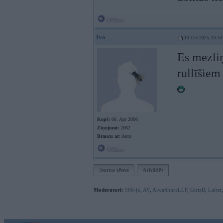
Offline
Ivo__
13. Oct 2025, 14:54
Es mezliņu
rullīšiem
Kopš:
06. Apr 2006
Ziņojumi:
2062
Braucu ar:
Auto
Offline
Jauna tēma
Atbildēt
Moderatori:
968-jk
,
AV
,
AiwaShuraLLP
,
GirtzB
,
Lafter