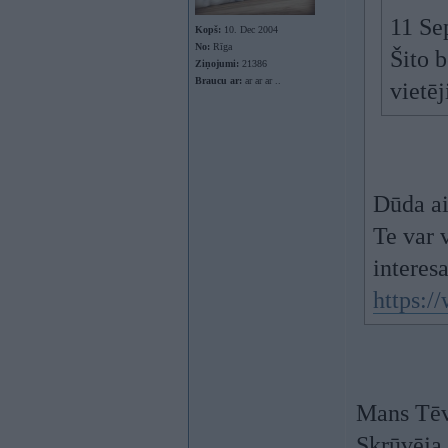
11 Se
Kopš:
10. Dec 2004
No:
Rīga
Šito 
Ziņojumi:
21386
Braucu ar:
ar ar ar ..
vietē
Dūda ai
Te var v
interesa
https:/
Mans Tēvs
Skrūvēja 