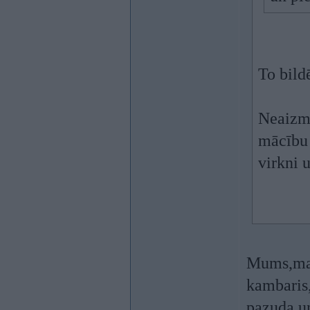
To bild
Neaizmi
mācību 
virkni 
Mums,maz
kambaris,
pazuda un