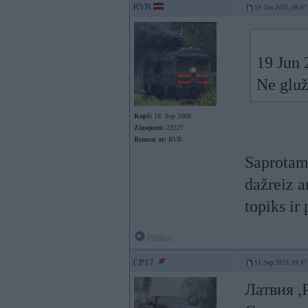
RVR
19. Jun 2025, 09:07
19 Jun 
Ne gluži
Kopš:
18. Sep 2008
Ziņojumi:
23127
Braucu ar:
RVR
Saprotams
dažreiz ar
topiks ir
Offline
CP17
11. Sep 2025, 19:47
Латвия ,