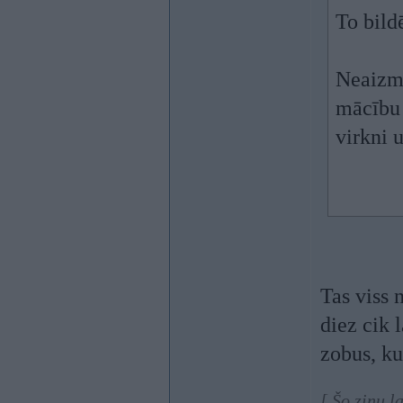
To bild
Neaizmi
mācību 
virkni 
Tas viss 
diez cik 
zobus, ku
[ Šo ziņu l