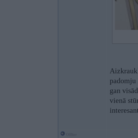
Aizkraukl
padomju l
gan visād
vienā stū
interesan
Offline