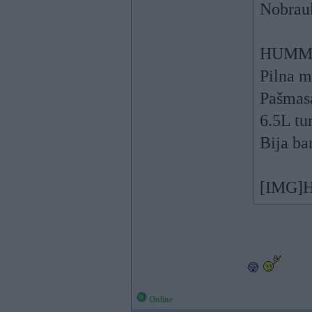
Nobrauk
HUMMER
Pilna m
Pašmas
6.5L tu
Bija b
[IMG]
Online