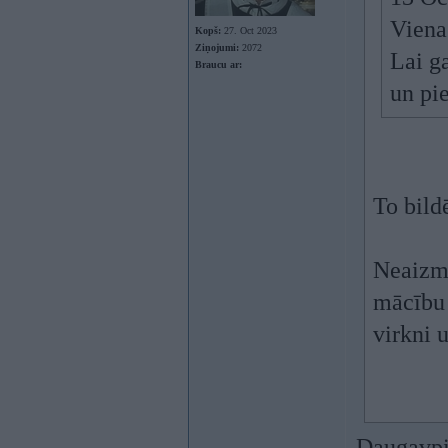
Viena 
Kopš:
27. Oct 2023
Ziņojumi:
2072
Lai ga
Braucu ar:
un pie
To bild
Neaizmi
mācību 
virkni 
Daugavpil