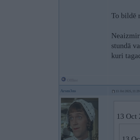
To bildē
Neaizmir
stundā va
kuri taga
Offline
Arsm3ns
13. Oct 2025, 11:29
13 Oct 
13 Oc