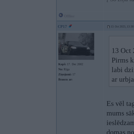
Offline
CP17
13. Oct 2025, 13:38
13 Oct 
Pirms k
Kopš:
17. Dec 2002
labi dz
No:
Rīga
Ziņojumi:
17
ar urbj
Braucu ar:
Es vēl ta
mums sāku
ieslēdzam
domas no