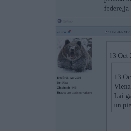
federe,ja
Offline
karro
13. Oct 2025, 13:21
13 Oct 
13 Oc
Kopš:
08. Apr 2003
No:
Rīga
Viena 
Ziņojumi:
4945
Braucu ar:
studentu variantu
Lai ga
un pie