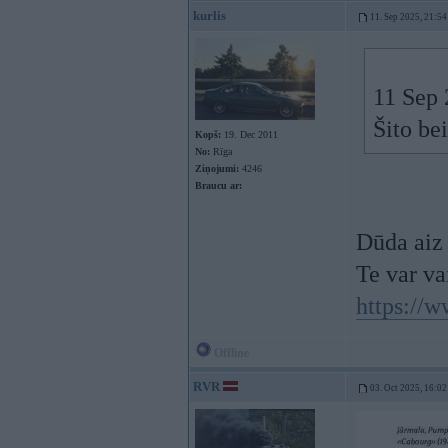
kurlis
11. Sep 2025, 21:54
11 Sep 
Šito be
Kopš:
19. Dec 2011
No:
Rīga
Ziņojumi:
4246
Braucu ar:
Dūda aiz 
Te var vai
https://w
Offline
RVR
03. Oct 2025, 16:02