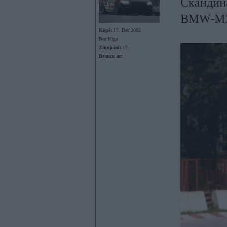
Скандин
BMW-M3 
Kopš:
17. Dec 2002
No:
Rīga
Ziņojumi:
17
Braucu ar: