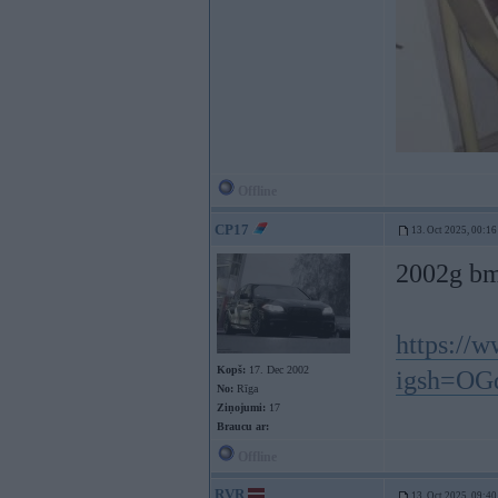
Offline
CP17
13. Oct 2025, 00:16
2002g bm
https://
Kopš:
17. Dec 2002
igsh=O
No:
Rīga
Ziņojumi:
17
Braucu ar:
Offline
RVR
13. Oct 2025, 09:40