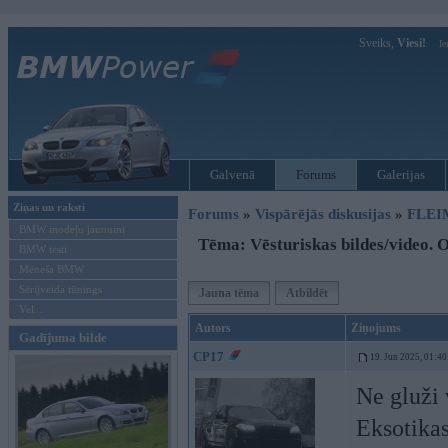
Sveiks,
Viesi!
Ie
Galvenā
Forums
Galerijas
Ziņas un raksti
Forums
»
Vispārējās diskusijas
»
FLEI
BMW modeļu jaunumi
Tēma: Vēsturiskas bildes/video. O
BMW testi
Mēneša BMW
Sērijveida tūnings
Jauna tēma
Atbildēt
Vel...
Autors
Ziņojums
Gadījuma bilde
CP17
19. Jun 2025, 01:40
Ne gluži 
Eksotikas