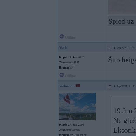
Spied uz 
Offline
Asch
11. Sep 2025, 21:41
Kopš:
29. Jan 2007
Šito bei
Ziņojumi:
4553
Braucu ar:
Offline
badmoon
11. Sep 2025, 21:51
19 Jun 
Ne gluž
Kopš:
27. Jun 2005
Eksotik
Ziņojumi:
8908
Braucu ar:
Braucu ar