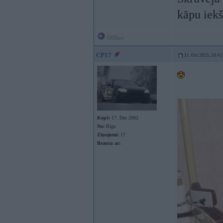
kāpu iekš
Offline
CP17
11. Oct 2025, 18:41
Kopš:
17. Dec 2002
No:
Rīga
Ziņojumi:
17
Braucu ar: