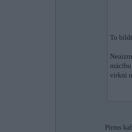
To bild
Neaizmi
mācību 
virkni 
Pirms kab