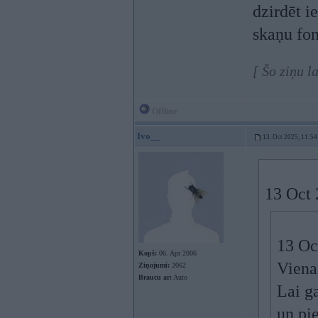
dzirdēt i
skaņu fo
[ Šo ziņu l
Offline
Ivo__
13. Oct 2025, 11:54
13 Oct 
13 Oc
Kopš:
06. Apr 2006
Viena 
Ziņojumi:
2062
Braucu ar:
Auto
Lai ga
un pie