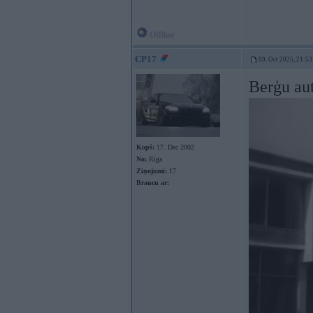
Offline
CP17
09. Oct 2025, 21:53
Berģu au
Kopš:
17. Dec 2002
No:
Rīga
Ziņojumi:
17
Braucu ar: