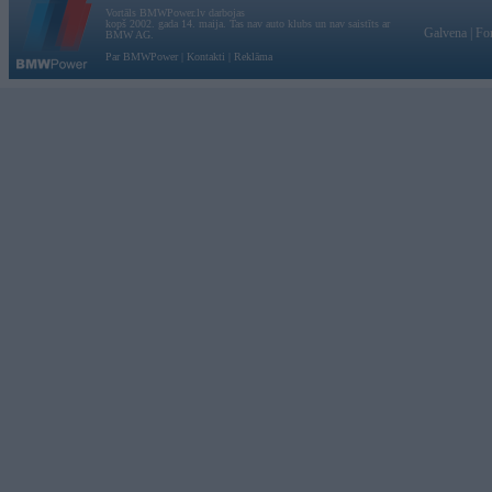
Vortāls BMWPower.lv darbojas
kopš 2002. gada 14. maija. Tas nav auto klubs un nav saistīts ar
Galvena
|
Fo
BMW AG.
Par BMWPower
|
Kontakti
|
Reklāma